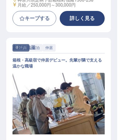
神奈川県足柄下郡箱根町強羅1300-238
給与
月給／250,000円～
300,000円
キープする
詳しく見る
玄 箱根強羅
正社員
宿泊
仲居
箱根・高級宿で仲居デビュー。先輩が隣で支える
温かな職場
仲居│未経験歓迎！／温かな仲間が
支える箱根の高級宿／新築寮2万