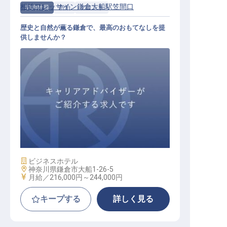
相鉄フレッサイン鎌倉大船駅笠間口
契約社員
宿泊
フロント
歴史と自然が薫る鎌倉で、最高のおもてなしを提
供しませんか？
フロントスタッフ
施設業態
ビジネスホテル
勤務地
神奈川県鎌倉市大船1-26-5
給与
月給／216,000円～
244,000円
キープする
詳しく見る