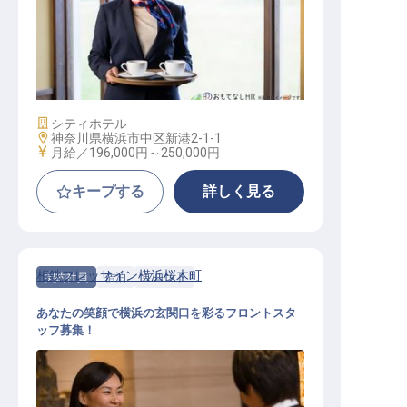
レストランサービス
施設業態
シティホテル
勤務地
神奈川県横浜市中区新港2-1-1
給与
月給／196,000円～
250,000円
キープする
詳しく見る
相鉄フレッサイン横浜桜木町
契約社員
宿泊
フロント
あなたの笑顔で横浜の玄関口を彩るフロントスタ
ッフ募集！