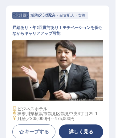
ベストウェスタン横浜
正社員
宿泊
支配人・副支配人・女将
昇給あり・年2回賞与あり！モチベーションを保ち
ながらキャリアアップ可能
支配人候補
施設業態
ビジネスホテル
勤務地
神奈川県横浜市鶴見区鶴見中央4丁目29-1
給与
月給／305,000円～
475,000円
キープする
詳しく見る