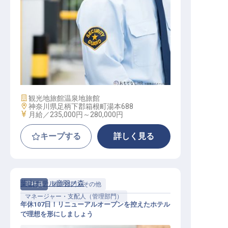
ナイトフロント
施設業態
観光地旅館
温泉地旅館
勤務地
神奈川県足柄下郡箱根町湯本688
給与
月給／235,000円～
280,000円
キープする
詳しく見る
葉山ホテル音羽ノ森
正社員
管理部門・その他
マネージャー・支配人（管理部門）
年休107日！リニューアルオープンを控えたホテル
で理想を形にしましょう