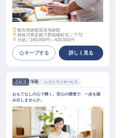
ネージャー）
施設業態
観光地旅館
温泉地旅館
勤務地
神奈川県足柄下郡箱根町宮ノ下72
給与
月給／240,000円～
420,000円
キープする
詳しく見る
季の湯雪月花
正社員
料飲
レストランサービス
おもてなしの心で輝く。安心の環境で、一歩を踏
み出しませんか。