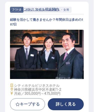
レンブラントスタイル横浜関内
正社員
宿泊
支配人・副支配人・女将
経験を活かして働きませんか？年間休日は多めの1
07日
支配人候補
施設業態
シティホテル
ビジネスホテル
勤務地
神奈川県横浜市中区不老町1-2
給与
月給／305,000円～
475,000円
キープする
詳しく見る