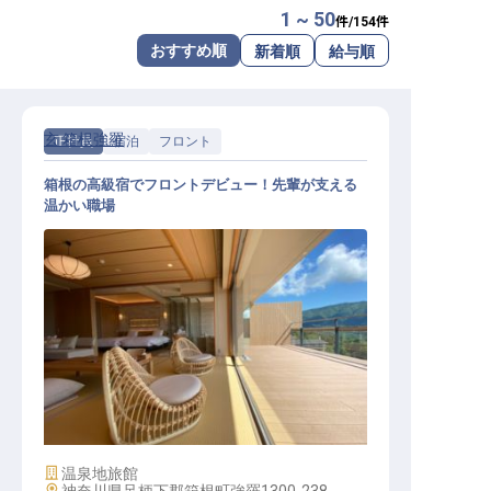
1 ~ 50
件/
154
件
転職サポートに申し込む
無料
おすすめ順
新着順
給与順
採用をお考えの企業様へ
玄 箱根強羅
正社員
宿泊
フロント
箱根の高級宿でフロントデビュー！先輩が支える
温かい職場
フロント│未経験歓迎！／温かな仲
間と箱根の高級宿で働く／寮2万
施設業態
温泉地旅館
勤務地