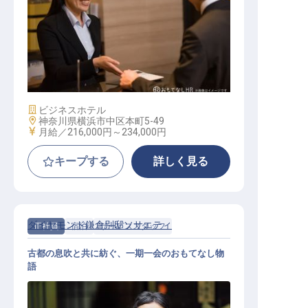
フロント
施設業態
ビジネスホテル
勤務地
神奈川県横浜市中区本町5-49
給与
月給／216,000円～
234,000円
キープする
詳しく見る
ダイヤモンド鎌倉別邸ソサエティ
正社員
宿泊
サービススタッフ
古都の息吹と共に紡ぐ、一期一会のおもてなし物
語