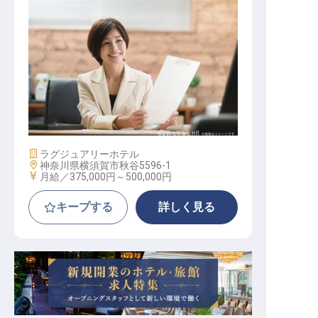
管理職／サービス部長
施設業態
ラグジュアリーホテル
勤務地
神奈川県横須賀市秋谷5596-1
給与
月給／375,000円～
500,000円
キープする
詳しく見る