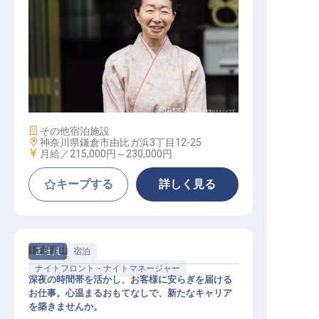
おもてなし係
施設業態
その他宿泊施設
勤務地
神奈川県鎌倉市由比ガ浜3丁目12-25
給与
月給／215,000円～
230,000円
キープする
詳しく見る
鎌倉青山
正社員
宿泊
ナイトフロント・ナイトマネージャー
深夜の時間帯を活かし、お客様に安らぎを届ける
お仕事。心温まるおもてなしで、新たなキャリア
を築きませんか。