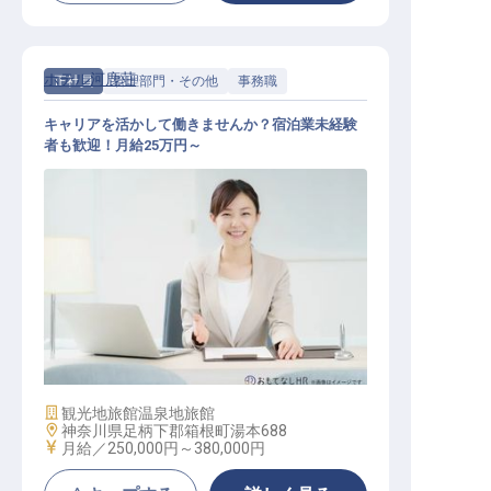
ホテル河鹿荘
正社員
管理部門・その他
事務職
キャリアを活かして働きませんか？宿泊業未経験
者も歓迎！月給25万円～
社内SE
施設業態
観光地旅館
温泉地旅館
勤務地
神奈川県足柄下郡箱根町湯本688
給与
月給／250,000円～
380,000円