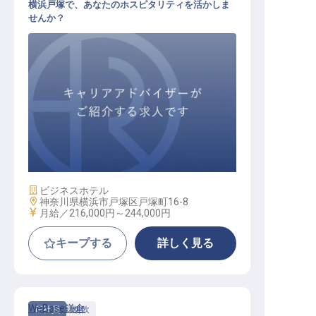
横浜戸塚で、あなたのホスピタリティを活かしま
せんか？
フロント
施設業態
ビジネスホテル
勤務地
神奈川県横浜市戸塚区戸塚町16-8
給与
月給／216,000円～
244,000円
キープする
詳しく見る
WeBase鎌倉
正社員
料飲