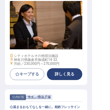
ナイトフロントマネージャー
施設業態
シティホテル
その他宿泊施設
勤務地
神奈川県鎌倉市御成町14-32
給与
月給／230,000円～
270,000円
キープする
詳しく見る
相鉄フレッサイン横浜戸塚
契約社員
宿泊
フロント
心温まるおもてなしを一緒に。相鉄フレッサイン