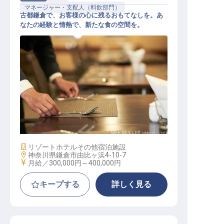
マネージャー・支配人（料飲部門）
古都鎌倉で、お客様の心に残るおもてなしを。あ
なたの経験と情熱で、新たな食の空間を。
レストランホールマネージャー候補
施設業態
リゾートホテル
その他宿泊施設
勤務地
神奈川県鎌倉市由比ヶ浜4-10-7
給与
月給／300,000円～
400,000円
キープする
詳しく見る