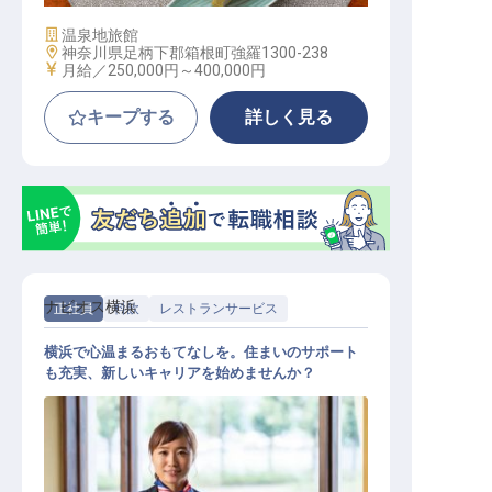
施設業態
温泉地旅館
勤務地
神奈川県足柄下郡箱根町強羅1300-238
給与
月給／250,000円～
400,000円
キープする
詳しく見る
ナビオス横浜
正社員
料飲
レストランサービス
横浜で心温まるおもてなしを。住まいのサポート
も充実、新しいキャリアを始めませんか？