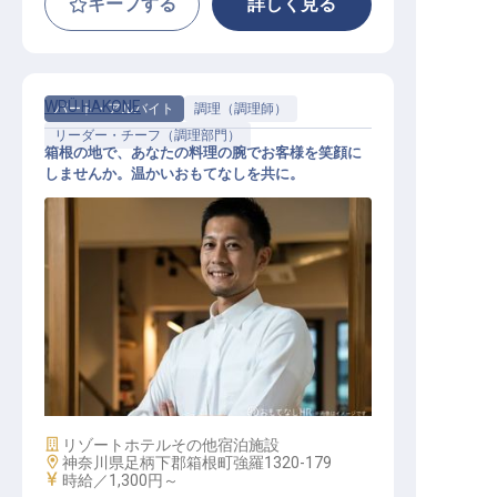
キープする
詳しく見る
WPÜ HAKONE
パート・アルバイト
調理（調理師）
リーダー・チーフ（調理部門）
箱根の地で、あなたの料理の腕でお客様を笑顔に
しませんか。温かいおもてなしを共に。
調理スタッフ
施設業態
リゾートホテル
その他宿泊施設
勤務地
神奈川県足柄下郡箱根町強羅1320-179
給与
時給／1,300円～