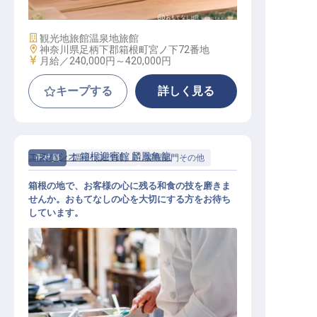
施設業態
観光地旅館
温泉地旅館
勤務地
神奈川県足柄下郡箱根町宮ノ下72番地
給与
月給／240,000円～
420,000円
キープする
詳しく見る
エスパシオ 箱根迎賓館 麟鳳亀龍
正社員
調理（調理師）
調理部門その他
箱根の地で、お客様の心に残る和食の技を磨きま
せんか。おもてなしの心を大切にする方をお待ち
しています。
和食料理（一般職～アシスタントマ