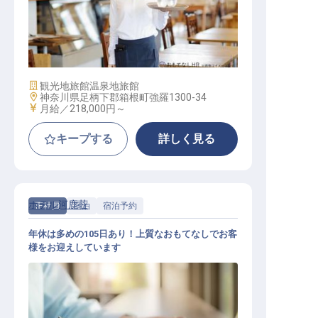
レストランサービス
施設業態
観光地旅館
温泉地旅館
勤務地
神奈川県足柄下郡箱根町強羅1300-34
給与
月給／218,000円～
キープする
詳しく見る
ホテル河鹿荘
正社員
宿泊
宿泊予約
年休は多めの105日あり！上質なおもてなしでお客
様をお迎えしています