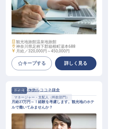
社内DX化兼予約係
施設業態
観光地旅館
温泉地旅館
勤務地
神奈川県足柄下郡箱根町湯本688
給与
月給／320,000円～
450,000円
キープする
詳しく見る
トーセイホテルココネ鎌倉
正社員
料飲
マネージャー・支配人（料飲部門）
月給27万円～！経験を考慮します。観光地のホテ
ルで働いてみませんか？