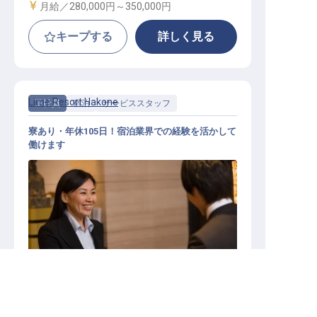
給与
月給／280,000円～
350,000円
キープする
詳しく見る
Lime Resort Hakone
正社員
宿泊
サービススタッフ
寮あり・年休105日！宿泊業界での経験を活かして
働けます
マルチタスクスタッフ
求人を紹介してもらう
施設業態