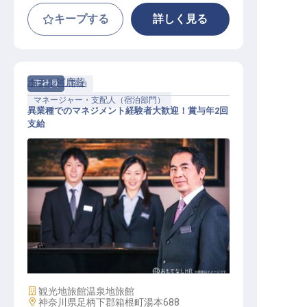
キープする
詳しく見る
ホテル河鹿荘
正社員
宿泊
マネージャー・支配人（宿泊部門）
異業種でのマネジメント経験者大歓迎！賞与年2回
支給
フロントマネージャー
施設業態
観光地旅館
温泉地旅館
勤務地
神奈川県足柄下郡箱根町湯本688