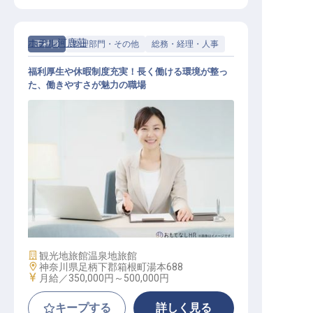
ホテル河鹿荘
正社員
管理部門・その他
総務・経理・人事
福利厚生や休暇制度充実！長く働ける環境が整っ
た、働きやすさが魅力の職場
人事＆総務
施設業態
観光地旅館
温泉地旅館
勤務地
神奈川県足柄下郡箱根町湯本688
給与
月給／350,000円～
500,000円
キープする
詳しく見る