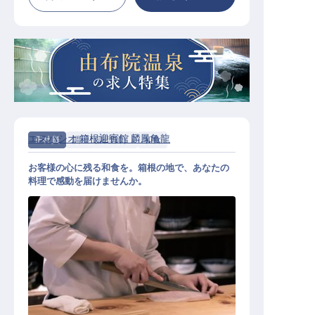
エスパシオ 箱根迎賓館 麟鳳亀龍
正社員
調理（調理師）
和食
お客様の心に残る和食を。箱根の地で、あなたの
料理で感動を届けませんか。
和食料理（一般職～アシスタントマ
ネージャー）