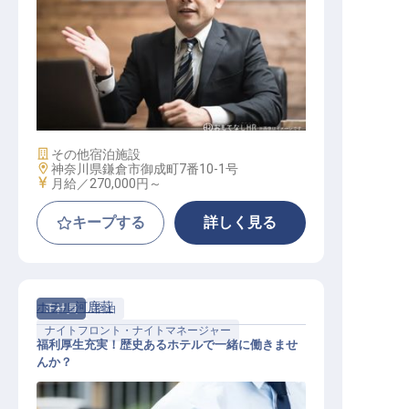
副支配人候補
施設業態
その他宿泊施設
勤務地
神奈川県鎌倉市御成町7番10-1号
給与
月給／270,000円～
キープする
詳しく見る
ホテル河鹿荘
正社員
宿泊
ナイトフロント・ナイトマネージャー
福利厚生充実！歴史あるホテルで一緒に働きませ
んか？