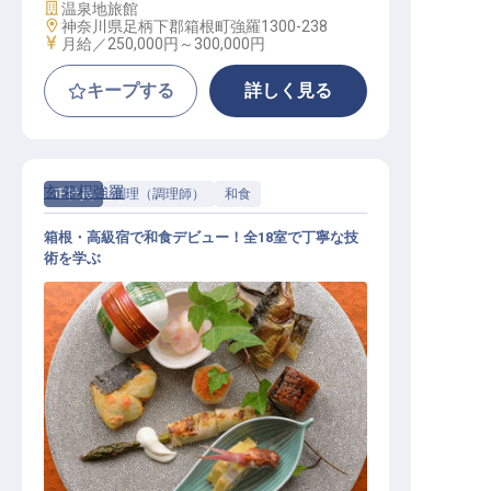
施設業態
温泉地旅館
勤務地
神奈川県足柄下郡箱根町強羅1300-238
給与
月給／250,000円～
300,000円
キープする
詳しく見る
玄 箱根強羅
正社員
調理（調理師）
和食
箱根・高級宿で和食デビュー！全18室で丁寧な技
術を学ぶ
和食調理│未経験歓迎！／箱根の高
級宿で本格和食を学ぶ／寮2万