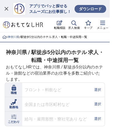
アプリでパッと探せる
ダウンロード
スムーズにお仕事探し！
ログイン
求人検索
転職相談
キープ
メニュー
求人・施設を探す
神奈川県
駅徒歩5分以内のホテル 求人・転職・中途採用一覧
キープした求人
神奈川県 / 駅徒歩5分以内のホテル 求人・
転職・中途採用一覧
就職・転職 合同説明会
おもてなしHRでは、神奈川県 / 駅徒歩5分以内のホテ
ル・旅館などの宿泊業界のお仕事を多数ご紹介いた
おもてなしHRについて
します。
ご利用の流れ
フロント・料飲など
選択
職種
よくある質問
全国または市区町村など
選択
勤務地
ホテル・宿泊業界情報コラム
給与・雇用形態・寮社宅あり など
選択
こだわり