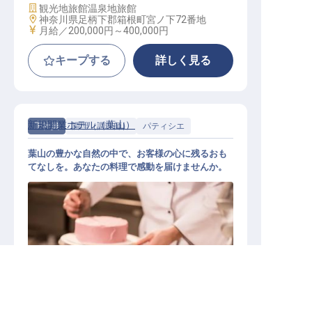
施設業態
観光地旅館
温泉地旅館
勤務地
神奈川県足柄下郡箱根町宮ノ下72番地
給与
月給／200,000円～
400,000円
キープする
詳しく見る
新規開業ホテル（葉山）
正社員
調理（調理師）
パティシエ
葉山の豊かな自然の中で、お客様の心に残るおも
てなしを。あなたの料理で感動を届けませんか。
求人を紹介してもらう
メインダイニング料理人