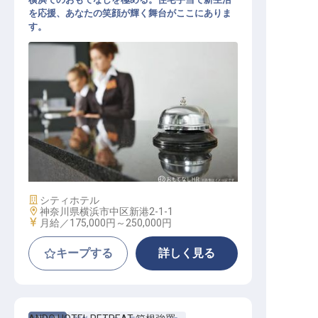
を応援、あなたの笑顔が輝く舞台がここにありま
す。
フロント
施設業態
シティホテル
勤務地
神奈川県横浜市中区新港2-1-1
給与
月給／175,000円～
250,000円
キープする
詳しく見る