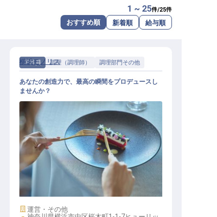
1 ~ 25
件/
25
件
転職サポートに申し込む
無料
おすすめ順
新着順
給与順
採用をお考えの企業様へ
横浜モノリス
正社員
調理（調理師）
調理部門その他
あなたの創造力で、最高の瞬間をプロデュースし
ませんか？
調理スタッフ
施設業態
運営・その他
神奈川県横浜市中区桜木町1-1-7ヒューリッ