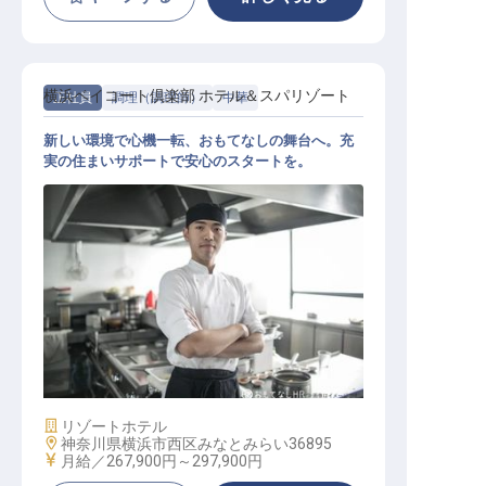
横浜ベイコート倶楽部 ホテル＆スパリゾート
正社員
調理（調理師）
中華
新しい環境で心機一転、おもてなしの舞台へ。充
実の住まいサポートで安心のスタートを。
中国料理
施設業態
リゾートホテル
勤務地
神奈川県横浜市西区みなとみらい36895
給与
月給／267,900円～
297,900円