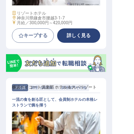
施設業態
リゾートホテル
勤務地
神奈川県鎌倉市腰越3-1-7
給与
月給／300,000円～
420,000円
キープする
詳しく見る
横浜ベイコート倶楽部 ホテル＆スパリゾート
正社員
調理（調理師）
調理部門その他
一流の食を創る匠として、会員制ホテルの本格レ
ストランで腕を揮う