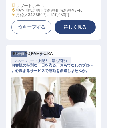
施設業態
リゾートホテル
勤務地
神奈川県足柄下郡箱根町元箱根93-46
給与
月給／342,580円～
410,950円
キープする
詳しく見る
HOTEL AO KAMAKURA
正社員
ブライダル
マネージャー・支配人（婚礼部門）
お客様の特別な一日を彩る、おもてなしのプロへ
。心温まるサービスで感動を創造しませんか。
バンケットサービス兼ウェディング
プランナー