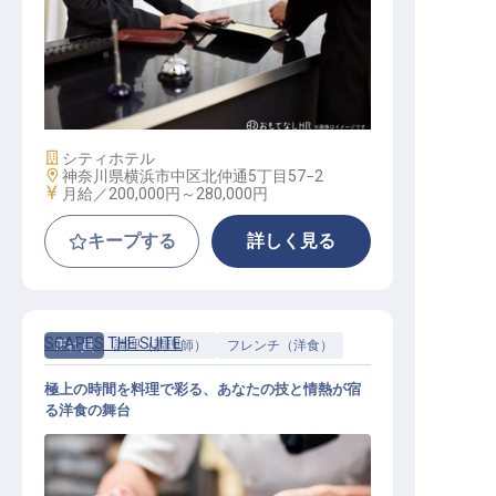
ゲストサービス
施設業態
シティホテル
勤務地
神奈川県横浜市中区北仲通5丁目57−2
給与
月給／200,000円～
280,000円
キープする
詳しく見る
SCAPES THE SUITE
正社員
調理（調理師）
フレンチ（洋食）
極上の時間を料理で彩る、あなたの技と情熱が宿
る洋食の舞台