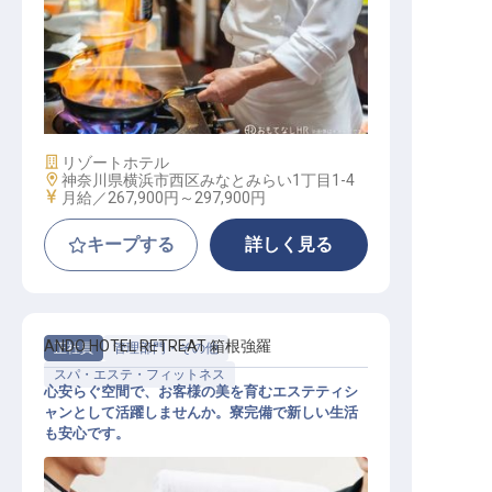
調理職
施設業態
リゾートホテル
勤務地
神奈川県横浜市西区みなとみらい1丁目1-4
給与
月給／267,900円～
297,900円
キープする
詳しく見る
ANDO HOTEL RETREAT 箱根強羅
正社員
管理部門・その他
スパ・エステ・フィットネス
心安らぐ空間で、お客様の美を育むエステティシ
ャンとして活躍しませんか。寮完備で新しい生活
も安心です。