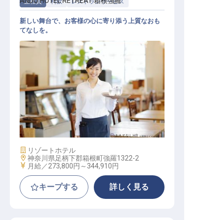
ANDO HOTEL RETREAT 箱根強羅
正社員
料飲
レストランサービス
新しい舞台で、お客様の心に寄り添う上質なおも
てなしを。
レストランサービス
施設業態
リゾートホテル
勤務地
神奈川県足柄下郡箱根町強羅1322-2
給与
月給／273,800円～
344,910円
キープする
詳しく見る