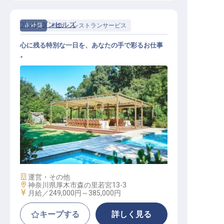
アマンダンヒルズ
正社員
料飲
レストランサービス
心に残る特別な一日を、あなたの手で彩るお仕事
。
レストランサービススタッフ
施設業態
運営・その他
勤務地
神奈川県厚木市森の里若宮13-3
給与
月給／249,000円～
385,000円
キープする
詳しく見る