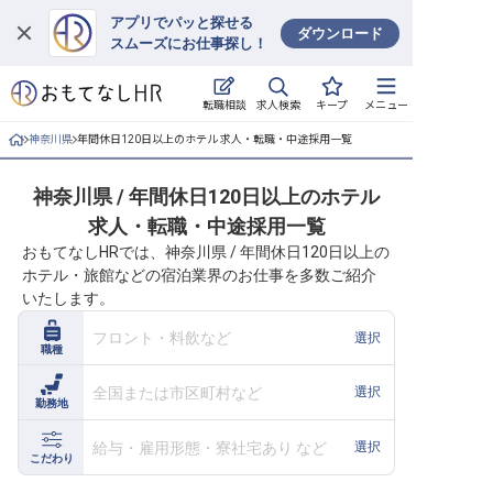
アプリでパッと探せる
ダウンロード
スムーズにお仕事探し！
ログイン
求人検索
転職相談
キープ
メニュー
求人・施設を探す
神奈川県
年間休日120日以上のホテル 求人・転職・中途採用一覧
キープした求人
神奈川県 / 年間休日120日以上のホテル
求人・転職・中途採用一覧
就職・転職 合同説明会
おもてなしHRでは、神奈川県 / 年間休日120日以上の
ホテル・旅館などの宿泊業界のお仕事を多数ご紹介
おもてなしHRについて
いたします。
ご利用の流れ
フロント・料飲など
選択
職種
よくある質問
全国または市区町村など
選択
勤務地
ホテル・宿泊業界情報コラム
給与・雇用形態・寮社宅あり など
選択
こだわり