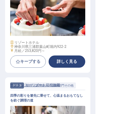
キッチン（洋食調理）
施設業態
リゾートホテル
勤務地
神奈川県三浦郡葉山町堀内922-2
給与
月給／253,820円～
キープする
詳しく見る
サンダンス・リゾート箱根強羅
正社員
調理（調理師）
調理部門その他
四季の彩りを箸先に乗せて、心温まるおもてなし
を紡ぐ調理の道