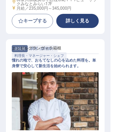
勤務地
クみなとみらい17F
給与
月給／235,000円～
345,000円
キープする
詳しく見る
エンゼルグランヴィラ箱根
正社員
調理（調理師）
料理長・マネージャー・シェフ
憧れの地で、おもてなしの心を込めた料理を。単
身寮で安心して新生活を始められます。
調理スタッフ（管理職候補）