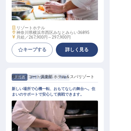
洋食料理
施設業態
リゾートホテル
勤務地
神奈川県横浜市西区みなとみらい36895
給与
月給／267,900円～
297,900円
キープする
詳しく見る
横浜ベイコート倶楽部 ホテル＆スパリゾート
正社員
調理（調理師）
和食
新しい場所で心機一転、おもてなしの舞台へ。住
まいのサポートで安心して挑戦できます。