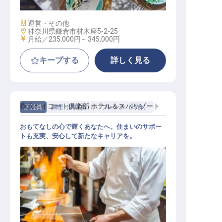
施設業態
運営・その他
勤務地
神奈川県鎌倉市材木座5-2-25
給与
月給／235,000円～
345,000円
キープする
詳しく見る
横浜ベイコート倶楽部 ホテル＆スパリゾート
正社員
調理（調理師）
フレンチ（洋食）
おもてなしの心で輝くあなたへ。住まいのサポー
トも充実、安心して新たなキャリアを。
洋食調理