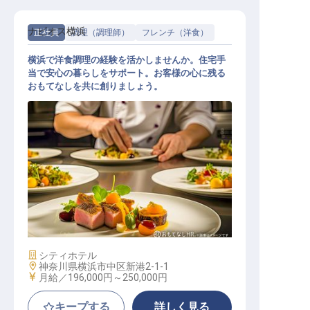
ナビオス横浜
正社員
調理（調理師）
フレンチ（洋食）
横浜で洋食調理の経験を活かしませんか。住宅手
当で安心の暮らしをサポート。お客様の心に残る
おもてなしを共に創りましょう。
洋食調理
施設業態
シティホテル
勤務地
神奈川県横浜市中区新港2-1-1
給与
月給／196,000円～
250,000円
キープする
詳しく見る