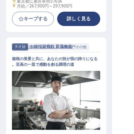
勤務地
東京都江東区有明37636
給与
月給／267,900円～
297,900円
キープする
詳しく見る
エスパシオ 箱根迎賓館 麟鳳亀龍
正社員
調理（調理師）
調理部門その他
箱根の美景と共に、あなたの技が宿の誇りになる
。至高の一皿で感動を創る調理の道
調理職【エスパシオ箱根迎賓館 麟鳳
亀龍】