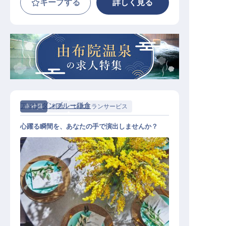
キープする
詳しく見る
アマンダンブルー鎌倉
正社員
料飲
レストランサービス
心躍る瞬間を、あなたの手で演出しませんか？
レストランサービススタッフ