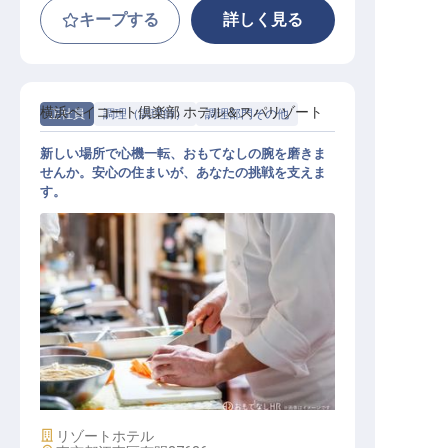
キープする
詳しく見る
横浜ベイコート倶楽部 ホテル＆スパリゾート
正社員
調理（調理師）
調理部門その他
新しい場所で心機一転、おもてなしの腕を磨きま
せんか。安心の住まいが、あなたの挑戦を支えま
す。
洋食調理【横浜ベイコート倶楽部 ホ
テル&スパリゾート】
施設業態
リゾートホテル