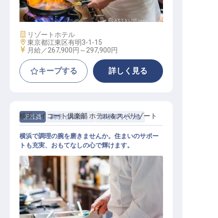
施設業態
リゾートホテル
勤務地
東京都江東区有明3-1-15
給与
月給／267,900円～
297,900円
キープする
詳しく見る
横浜ベイコート倶楽部 ホテル＆スパリゾート
正社員
調理（調理師）
調理部門その他
横浜で調理の腕を磨きませんか。住まいのサポー
トも充実、おもてなしの心で輝けます。