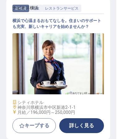
ナビオス横浜
正社員
料飲
レストランサービス
横浜で心温まるおもてなしを。住まいのサポート
も充実、新しいキャリアを始めませんか？
レストランサービス
施設業態
シティホテル
勤務地
神奈川県横浜市中区新港2-1-1
給与
月給／196,000円～
250,000円
キープする
詳しく見る