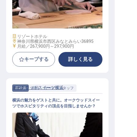
日本料理
施設業態
リゾートホテル
勤務地
神奈川県横浜市西区みなとみらい36895
給与
月給／267,900円～
297,900円
キープする
詳しく見る
オークウッドスイーツ横浜
正社員
宿泊
サービススタッフ
横浜の魅力をゲストと共に。オークウッドスイー
ツでホスピタリティの頂点を目指しませんか？