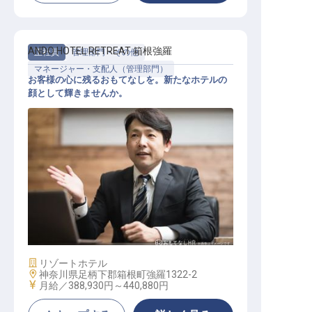
ANDO HOTEL RETREAT 箱根強羅
正社員
管理部門・その他
マネージャー・支配人（管理部門）
お客様の心に残るおもてなしを。新たなホテルの
顔として輝きませんか。
支配人候補
施設業態
リゾートホテル
勤務地
神奈川県足柄下郡箱根町強羅1322-2
給与
月給／388,930円～
440,880円