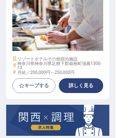
調理スタッフ
施設業態
リゾートホテル
その他宿泊施設
神奈川県神奈川県足柄下郡箱根町強羅1300-
勤務地
13
給与
月給／200,000円～
250,000円
キープする
詳しく見る