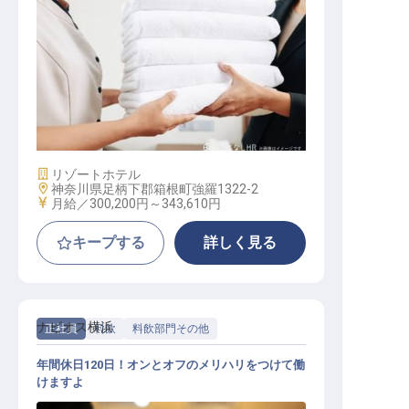
エステティシャン
施設業態
リゾートホテル
勤務地
神奈川県足柄下郡箱根町強羅1322-2
給与
月給／300,200円～
343,610円
キープする
詳しく見る
ナビオス横浜
正社員
料飲
料飲部門その他
年間休日120日！オンとオフのメリハリをつけて働
けますよ