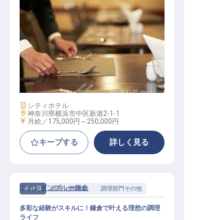
宴会サービス
施設業態
シティホテル
勤務地
神奈川県横浜市中区新港2-1-1
給与
月給／175,000円～
250,000円
キープする
詳しく見る
アマンダンブルー鎌倉
正社員
調理（調理師）
調理部門その他
多彩な経験がスキルに！鎌倉で叶える理想の調理
ライフ