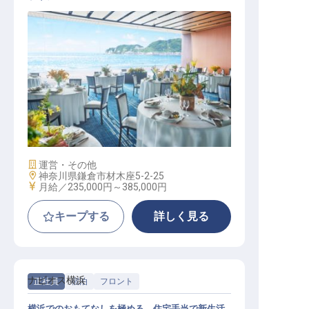
調理スタッフ【アマンダンブルー鎌
倉】
施設業態
運営・その他
勤務地
神奈川県鎌倉市材木座5-2-25
給与
月給／235,000円～
385,000円
キープする
詳しく見る
ナビオス横浜
正社員
宿泊
フロント
横浜でのおもてなしを極める。住宅手当で新生活