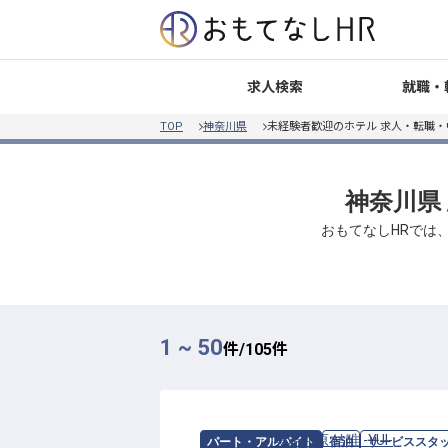
就職・
求人検索
TOP
神奈川県
未経験者歓迎のホテル 求人・転職
神奈川県
おもてなしHRでは
1 ~ 50
件/
105
件
求人情報：
奥湯河原 結唯 -YUI-
の
サー
パート・アルバイト
宿泊
サービススタ