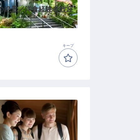
湖の絶景／洋食経験者歓迎
キープ