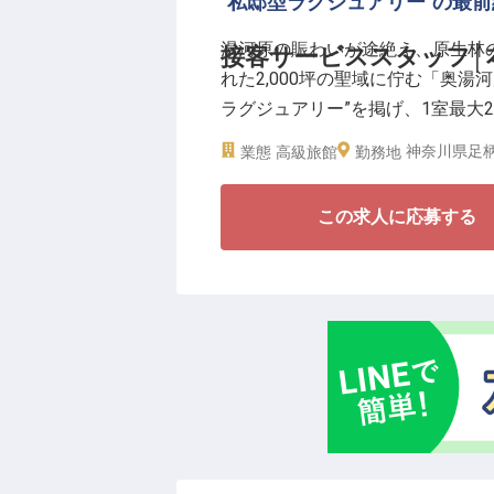
"私邸型ラグジュアリー"の最
求めています。中抜けなし・夜勤
湯河原の賑わいが途絶え、原生林
接客サービススタッフ│
アを積める環境です。
れた2,000坪の聖域に佇む「奥湯河原
ラグジュアリー”を掲げ、1室最大
【働く環境のポイント】
静謐の中で、お客様の人生に深く
・月給280,000円〜350,000円
神奈川県足柄
業態
高級旅館
勤務地
・中抜け勤務なし・夜勤なしの2
【滝の瀬を正面に望む特等席で、唯
・寮補助あり（月上限30,000円）
この求人に応募する
1フロア1室の独立性を備えた「瀬
・賄いあり（1食200円）
「翠林」。全室に備わる客室温泉
えから、地が育んだ旬を供する瞬
所作が、都市型ホテルでは味わえな
す。
【万葉の古湯と建築美に抱かれ、
2009年の開業より、この地の自
枚窓に映る四季の山色、そして新