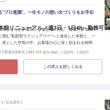
る"プロ意識"。一生モノの想い出づくりをお手伝
本館リニューアル／週3日・1日4h～勤務可
のせせらぎが瀬音となる聖域に佇む「奥湯河原 結唯-
正面に望む“私邸型ラグジュアリー”へと進化した本館と、一
。凛とした空気の中、お客様の心に深く刻まれる時間を
す。
下郡湯河原町宮上683-25
給与
時給／1,225円～
1,500円
せる笑顔】
この求人を詳しくみる
ろう」と想像されるかもしれません。しかし、高級旅館
帯にお越しになり、お食事を召し上がり、ご出発され
まさにそのお客様の旅の中核です。「あなたがいた回の
言葉は、4時間の勤務を一生の誇りに変えてくれます。
」を両立できる、しなやかな働き方】
ント
/
正社員
求人
の技術ではなく、一枚窓に映る四季の移ろいや建築美に