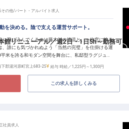
濃密なOJTを通じ、本物志向のお客様に選ばれる、“品
段階的に成長できます。
係その他
/
パート・アルバイト
求人
感動を決める。陰で支える運営サポート。
シフト制
目に飛び込んでくるのは藤木川の清流と、一枚窓に映る
本館リニューアル／週2日・1日5h～勤務可
は、誰にも気づかれぬよう「当然の完璧」を仕掛ける運
0平米を誇る和モダン空間を舞台に、私邸型ラグジュア
募集します。
下郡湯河原町宮上683-25
給与
時給／1,225円～
1,300円
。"自然とある完璧さ"こそ最高の褒め言葉】
この求人を詳しくみる
お客様は、ほんの数センチのズレや皺もすぐに気づかれ
かった日こそ、あなたの仕事が完璧だった証拠。短時間
空間でした」のひと言が頂ける時、裏方ならではの深い
側のスタンダード"を継承する】
正社員
求人