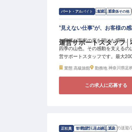
性を磨き抜く。先輩から継承される
格あるプロフェッショナル”へと
求人情報：
奥湯河原 結唯 -YUI-
の
客室
パート・アルバイト
客室
客室係その他
【働く環境のポイント】
"見えない仕事"が、お客様の
・月給223,000円〜400,000円
・中抜け勤務なし・夜勤なしの2
お客様が客室の扉を開けた瞬間、
運営サポートスタッフ│
・賄いあり（1食200円）
四季の山色。その感動を支えるの
・寮補助あり（月上限30,000円）
営サポートスタッフです。最大20
リーの輪郭を形作る大切な役割を
神奈川県足柄
業態
高級旅館
勤務地
【グラスの位置、リネンのアイロン
この求人に応募する
整理整頓された空間を求めている
ます。逆に言えば、何も言われな
でも、お客様から「気持ちのいい
やりがいを感じます。
【奥湯河原の自然と共鳴する、"裏
求人情報：
奥湯河原 結唯 -YUI-
の
送迎
/
正社員
管理部門・その他
送迎