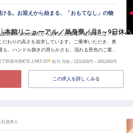
ではありません。食事のひと時を彩るおしぼり一本の巻
ッティング、事務作業の細部まで。2009年の開業以
開ける。お迎えから始まる、「おもてなし」の物
概念を築いてきた結唯の「運営の真髄」を学ぶことがで
らしの延長線上にあるスキルは、あなた自身の日常を美
│本館リニューアル／単身寮／月8～9日休み
な数泊のために遠方から訪れたお客様。社用車には、海
こだわりの高さを追求しています。ご乗車いただき、奥
温度も、ハンドル捌きの滑らかさも、流れる景色のご案内
特別だ」と感じていただくための演出になります。
下郡湯河原町宮上683-25
給与
月給／223,000円～
300,000円
相談可
の印象を決める】
この求人を詳しくみる
にあなたとの時間を過ごしています。「車中で交わした
」――そう仰っていただける送迎は、宿の評価そのもの
P可
ト・サービススタッフがバトンを受け取る前の、最初の
休みで、湯河原を生活拠点にできる】
正社員
求人
田原・真鶴、30分圏内に箱根。月8〜9日休みのリズム