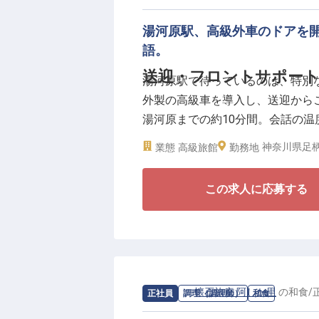
ここでの仕事は、単なる準備作業
き方から、滝の瀬を望むテラスのセ
湯河原駅、高級外車のドアを
来、伊豆箱根エリアで高級離れの
語。
きます。ここで手にする丁寧な暮
送迎・フロントサポート
湯河原駅で待っているのは、特別
しく変えていくはずです。
外製の高級車を導入し、送迎から
湯河原までの約10分間。会話の
【働く環境のポイント】
も、すべてが「ここからの時間は
・時給1,225円〜1,300円
神奈川県足柄
業態
高級旅館
勤務地
・週2日〜・1日5時間〜のシフト
【車内の数十分が、その後の数泊
・残業基本なし／中抜け勤務なし
この求人に応募する
チェックインの前に、お客様は既
・単身寮入居相談可
会話が、滞在中ずっと心に残った
・PC基本操作ができる方は給与U
を左右する仕事です。表のフロン
数十分を担う誇りある役割です。
【海も山も日帰り圏。月8〜9日
求人情報：
懐石旅庵 阿しか里
の
和食
/
正社員
調理（調理師）
和食
湯河原は車で15分圏内に熱海・小