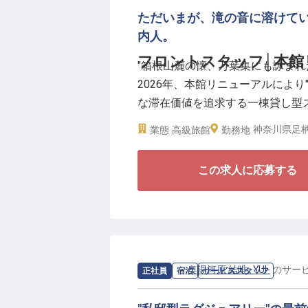
相応しい、凛とした所作と察する力です。
ただいまが、滝の音に溶けていく
けなしのシフト制は、家庭や私生
内人。
に最適です。奥湯河原の自然に抱
フロントスタッフ│本館
"箱根山麓の懐、万葉集にも詠まれた
も豊かに彩ります。
2026年、本館リニューアルによ
な滞在価値を追求する一棟貸し型
【働く環境のポイント】
様の旅の起点となる、フロントス
・時給1,225円〜1,500円
神奈川県足柄
業態
高級旅館
勤務地
・週3日〜・1日4時間〜のシフト
【より質を高めた少室経営。"感動
・中抜け勤務なし・夜勤なし
この求人に応募する
1室あたりの面積を広げ、より質
・賄いあり（1食200円）
に、量より質を貫いてきた稀有な
・正社員登用制度あり
配りと一歩先を読む判断力を身に
コントロールを責任をもって担っ
【「邑（むら）をつくる」一員と
求人情報：
奥湯河原 結唯 -YUI-
の
サー
正社員
宿泊
サービススタッフ
2009年の開業以来、奥湯河原の
YUI-。本館リニューアル後の新