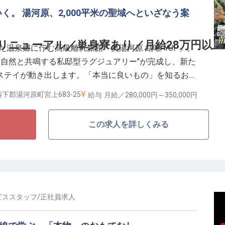
朝は7:30〜11:30、夕方は17:30〜21:30。中抜
。 湯河原、2,000平米の聖域へといざなう案
活を大切にしながら、自分自身をアップデートしたい方
かれ、プロとしての美学を磨く時間は、あなたの人生を
リニューアル／単身寮あり／月給28万円以上
温泉郷に佇む高級離れ旅館「奥湯河原 結唯-YUI-」。
り"自然と共鳴する私邸型ラグジュアリー"が完成し、新た
ステイが動き出します。「本当に良いもの」を知るお客
タッフを募集します。
下郡湯河原町宮上683-25
給与
月給／280,000円～
350,000円
相談可
を生む接客"の本質を学ぶ】
この求人を詳しくみる
を高めた少室経営。一棟貸しのプライベートステイを軸
高級旅館で、その道を極めた人にしかできない繊細な気
つけられます。予約管理・追加サービスの手配など現場
ていただけます。
して、ブランドを次のステージへ】
ビススタッフ
/
正社員
求人
地でただひとつの離れ旅館として進化を続けてきた結唯-
しい体験設計を、現場の最前線で一緒に育てていく仲間を