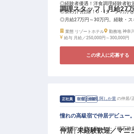
◎経験者優遇！洋食調理経験者歓
最高級の環境で、一生モノの料理
調理スタッフ｜月給27
◎寮2万円控除！U・Iターンの方
◎月給27万円～30万円。経験・
◎まかないあり！マイカー通勤OK
神奈
業態
リゾートホテル
勤務地
給与
月給／250,000円～
300,000円
■箱根・芦ノ湖を望む絶景ロケー
富士山と芦ノ湖の景観を一望でき
この求人に応募する
を募集します。箱根ならではの上
料理を担うポジション。調理補助
ップ可能。洋食調理のご経験豊富
談可能です。
求人情報：
懐石旅庵 阿しか里
の
仲居
/
正社員
宿泊
仲居
■安定企業ならでは！働きやすさ
1998年に不動産仲介から始め、
憧れの高級宿で仲居デビュー
ている「リブマックスグループ」
ます。社員寮は2万円控除（水道
湯河原の自然に抱かれた「懐石旅庵
仲居│未経験歓迎／マニ
力を入れているため、心にゆとり