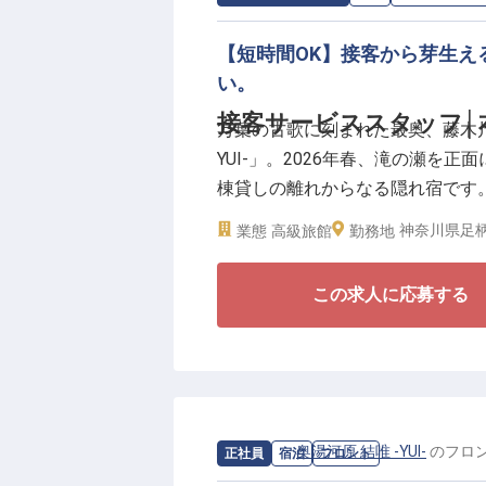
【短時間OK】接客から芽生え
い。
接客サービススタッフ│
万葉の古歌に刻まれた最奥、藤木川
YUI-」。2026年春、滝の瀬を
棟貸しの離れからなる隠れ宿です
演出する接客スタッフを募集しま
神奈川県足柄
業態
高級旅館
勤務地
【4時間で見える世界、4時間で残
この求人に応募する
4時間と聞くと「補助的な仕事だ
では、お一人のお客様が同じ時間
る。あなたが担当する4時間は、
旅行が、一番印象に残った」その
【「家庭の時間」と「プロの時間
求人情報：
奥湯河原 結唯 -YUI-
の
フロ
正社員
宿泊
フロント
ここで身につくのは、単なる配膳