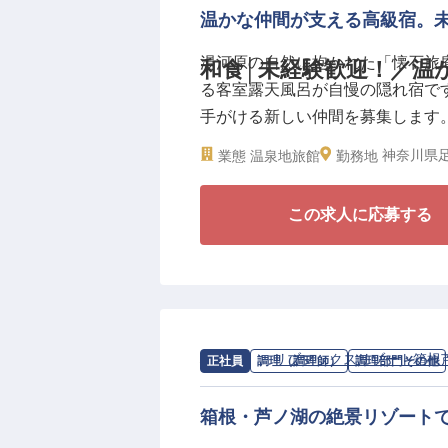
があるからこそ、近郊への小旅行も
温かな仲間が支える高級宿。
で、家賃補助も応相談。地方移住
湯河原の自然に抱かれた「懐石旅庵
和食│未経験歓迎！／温
も、生活設計の柔軟性で応えます
る客室露天風呂が自慢の隠れ宿で
手がける新しい仲間を募集します
【働く環境のポイント】
・月給223,000円〜300,000円
神奈川県足
業態
温泉地旅館
勤務地
調理現場にありがちな「見て覚え
・賞与年2回／月8〜9日休み
の経験に合わせ、下ごしらえから
・夜勤なし・中抜けなしの2シフ
この求人に応募する
前に把握でき、一品ずつじっくり
・賄いあり（1食200円）／マイカ
ォローするため、未経験の方も安
【生活の安定が、良い料理をつく
■住まい： 職場まで徒歩2分、月
■休日： 完全週休2日制に加え年
求人情報：
リブマックスリゾート箱根
正社員
調理（調理師）
調理部門その他
■収入： 未経験でも月給25万円
箱根・芦ノ湖の絶景リゾート
「仲間を大事にする」という想い