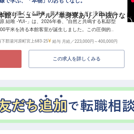
前線で学ぶ、「本物」のおもてなし。
なしの2シフト制で、湯河原という地で身になるキャリ
の息吹が濃くなる最奥。藤木川のせせらぎと滝音に包ま
本館リニューアル／単身寮あり／中抜けなし
 結唯 -YUI-」は、2026年春、“自然と共鳴する私邸型
200平米を誇る本館客室が誕生しました。この圧倒的な
刻まれる時間を演出する、接客スタッフを募集します。
下郡湯河原町宮上683-25
給与
月給／223,000円～
400,000円
シフト制
一無二の“ととのう”時間を綴る】
この求人を詳しくみる
音」「風香」、そして庭園を独占する200平米の特別室
と専用サウナで、滝音をBGMに心身を解き放つ。お出迎
間、そして朝霧のなかで見送るまで。あなたの細やかな
い“私的な別世界”を完成させる最後のピースとなりま
プロとしての美学を完成させる】
然と共生し、高級離れの極致を切り拓いてきました。一
設された和モダン空間。それらを背景に、自分自身の感