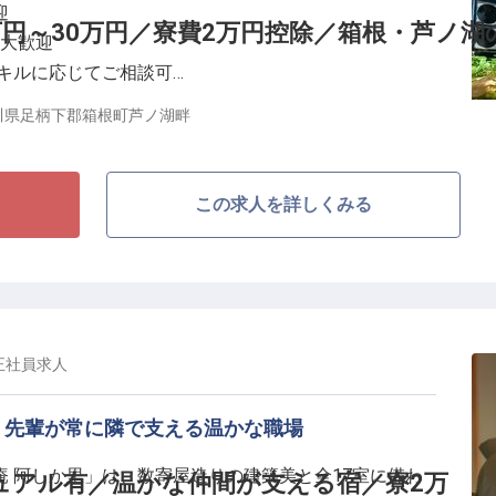
迎
技術を身につけましょう！
万円～30万円／寮費2万円控除／箱根・芦ノ
も大歓迎
スキルに応じてご相談可
川県足柄下郡箱根町芦ノ湖畔
ションに佇む「リブマックスリゾート 箱根芦ノ湖」。
るリゾートホテル内の洋食レストランで、調理スタッフ
この求人を詳しくみる
質な雰囲気の中、ご宿泊のお客様にご提供する本格洋食
からスタートし、副料理長・料理長候補までステップア
な方は、ご経験に応じてポジション・待遇を柔軟にご相
正社員
求人
を追求したサポート体制
今ではホテルやマンション、飲食と幅広く事業を展開し
。先輩が常に隣で支える温かな職場
。安定基盤をもつ当社ならではの好待遇をご用意してい
・光熱費のみ自己負担）！過度な残業を抑制する体制も
 阿しか里」は、数寄屋造りの建築美と全17室に備わ
ュアル有／温かな仲間が支える宿／寮2万
を持って料理と向き合うことができます。幅広いスキル