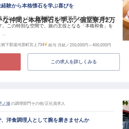
気軽に楽しめます。単身寮は月15,000円〜の好条件
未経験から本格懐石を学ぶ喜びを
で「収入が下がる」「車がないと不便」といった不安に
 阿しか里」は、数寄屋造りの建築美と全17室に備わ
かな仲間と本格懐石を学ぶ／個室寮月2万
。
す。この特別な空間で、旅の主役となる「本格和食」を
。
柄下郡湯河原町宮上734
給与
月給／250,000円～
400,000円
ろ」という厳しいイメージは不要です。当館ではあなた
丁寧にお教えします。全17室と小規模なため予約数を事
ト制
この求人を詳しくみる
向き合える環境です。困った時は温かな先輩がすぐにフ
ー通勤OK
心して技術を磨けます。
る土台です】
2万円で住める築浅の10畳〜個室寮を完備。
2回の4連休もあり、オフも充実します。
芦ノ湖
の
調理部門その他
/
正社員
求人
〜40万円＋賞与で生活を支えます。
で、洋食調理人として腕を磨きませんか
のもと、笑顔あふれる職場づくりに注力しています。