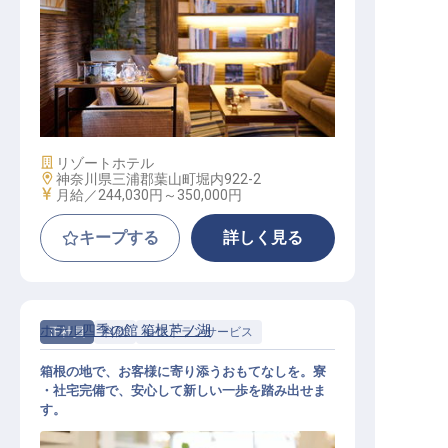
プランナー・コーディネーター / 正
社員
施設業態
リゾートホテル
勤務地
神奈川県三浦郡葉山町堀内922-2
給与
月給／244,030円～
350,000円
キープする
詳しく見る
ホテル四季の館 箱根芦ノ湖
正社員
料飲
レストランサービス
箱根の地で、お客様に寄り添うおもてなしを。寮
・社宅完備で、安心して新しい一歩を踏み出せま
す。