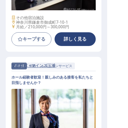
施設業態
その他宿泊施設
勤務地
神奈川県鎌倉市御成町7-10-1
給与
月給／210,000円～
300,000円
キープする
詳しく見る
マホロバ・マインズ三浦
正社員
料飲
レストランサービス
ホール経験者歓迎！親しみのある接客を私たちと
目指しませんか？