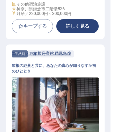
施設業態
その他宿泊施設
勤務地
神奈川県鎌倉市二階堂836
給与
月給／220,000円～
300,000円
キープする
詳しく見る
エスパシオ 箱根迎賓館 麟鳳亀龍
正社員
宿泊
サービススタッフ
箱根の絶景と共に、あなたの真心が織りなす至福
のひととき
サービス職【エスパシオ箱根迎賓館
麟鳳亀龍】