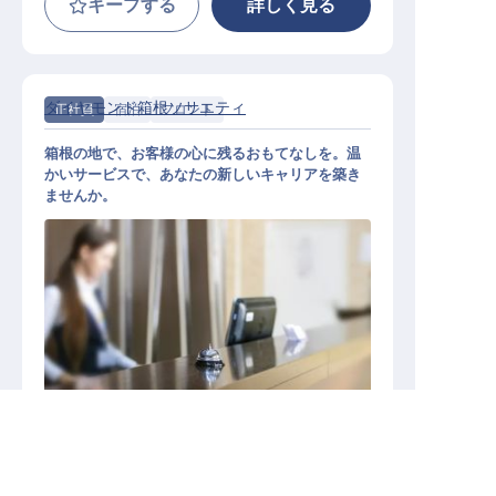
キープする
詳しく見る
ダイヤモンド箱根ソサエティ
正社員
宿泊
フロント
箱根の地で、お客様の心に残るおもてなしを。温
かいサービスで、あなたの新しいキャリアを築き
ませんか。
ホテルフロント
神奈川県の求人を紹介してもらう
施設業態
リゾートホテル
その他宿泊施設
勤務地
神奈川県足柄下郡箱根町元箱根159-146