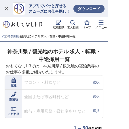
アプリでパッと探せる
ダウンロード
スムーズにお仕事探し！
ログイン
求人検索
転職相談
キープ
メニュー
求人・施設を探す
神奈川県
観光地のホテル 求人・転職・中途採用一覧
キープした求人
神奈川県 / 観光地のホテル 求人・転職・
中途採用一覧
就職・転職 合同説明会
おもてなしHRでは、神奈川県 / 観光地の宿泊業界の
お仕事を多数ご紹介いたします。
おもてなしHRについて
フロント・料飲など
選択
職種
ご利用の流れ
全国または市区町村など
選択
勤務地
よくある質問
給与・雇用形態・寮社宅あり など
選択
ホテル・宿泊業界情報コラム
こだわり
1 ~ 50
件/
162
件