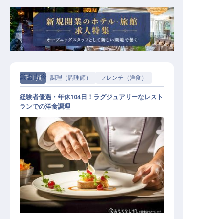
鎌倉古今
正社員
調理（調理師）
フレンチ（洋食）
経験者優遇・年休104日！ラグジュアリーなレスト
ランでの洋食調理
フレンチ（洋食） / 正社員