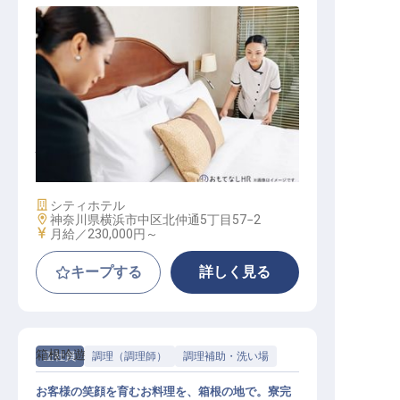
ハウスキーパー・インスペクション
施設業態
シティホテル
勤務地
神奈川県横浜市中区北仲通5丁目57−2
給与
月給／230,000円～
キープする
詳しく見る
箱根吟遊
正社員
調理（調理師）
調理補助・洗い場
お客様の笑顔を育むお料理を、箱根の地で。寮完