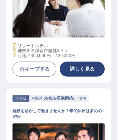
バンケットサービス兼ウェディング
プランナー
施設業態
リゾートホテル
勤務地
神奈川県鎌倉市腰越3-1-7
給与
月給／300,000円～
420,000円
キープする
詳しく見る
レンブラントスタイル横浜関内
正社員
宿泊
支配人・副支配人・女将
経験を活かして働きませんか？年間休日は多めの1
07日