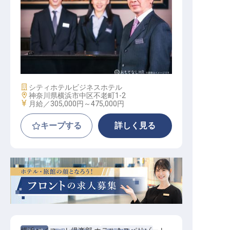
支配人候補
施設業態
シティホテル
ビジネスホテル
勤務地
神奈川県横浜市中区不老町1-2
給与
月給／305,000円～
475,000円
キープする
詳しく見る