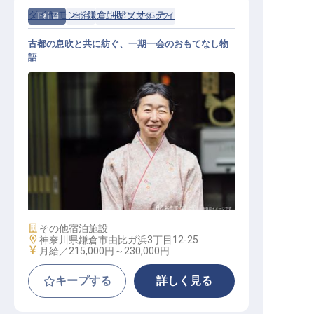
ダイヤモンド鎌倉別邸ソサエティ
正社員
宿泊
サービススタッフ
古都の息吹と共に紡ぐ、一期一会のおもてなし物
語
おもてなし係
施設業態
その他宿泊施設
勤務地
神奈川県鎌倉市由比ガ浜3丁目12-25
給与
月給／215,000円～
230,000円
キープする
詳しく見る