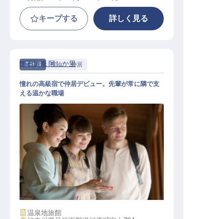
キープする
詳しく見る
懐石旅庵 阿しか里
正社員
宿泊
仲居
憧れの高級宿で仲居デビュー。先輩が常に隣で支
える温かな職場
仲居│未経験歓迎／マニュアル有／
温かな仲間が支える宿／寮2万
施設業態
温泉地旅館