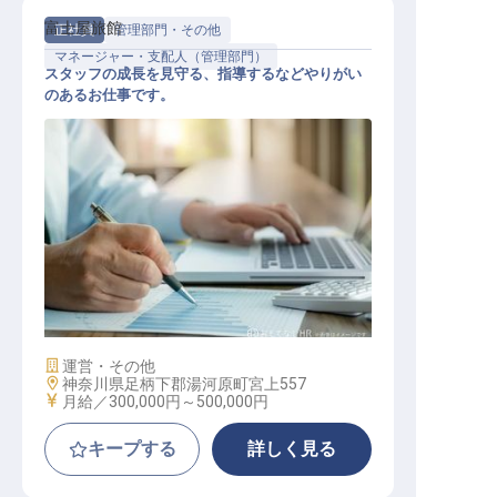
富士屋旅館
正社員
管理部門・その他
マネージャー・支配人（管理部門）
スタッフの成長を見守る、指導するなどやりがい
のあるお仕事です。
管理部門・スーパーバイザー職
施設業態
運営・その他
勤務地
神奈川県足柄下郡湯河原町宮上557
給与
月給／300,000円～
500,000円
キープする
詳しく見る