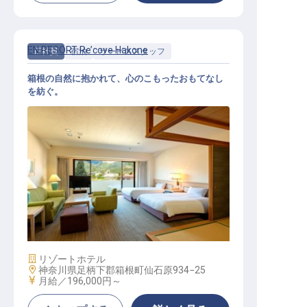
EN RESORT Re’cove Hakone
正社員
宿泊
サービススタッフ
箱根の自然に抱かれて、心のこもったおもてなし
を紡ぐ。
ホテルスタッフ
施設業態
リゾートホテル
勤務地
神奈川県足柄下郡箱根町仙石原934−25
給与
月給／196,000円～