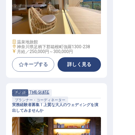
フロント│未経験歓迎！／温かな仲
間と箱根の高級宿で働く／寮2万
施設業態
温泉地旅館
勤務地
神奈川県足柄下郡箱根町強羅1300-238
給与
月給／250,000円～
300,000円
キープする
詳しく見る
SCAPES THE SUITE
正社員
ブライダル
プランナー・コーディネーター
実務経験者募集！上質な大人のウェディングを演
出してみませんか