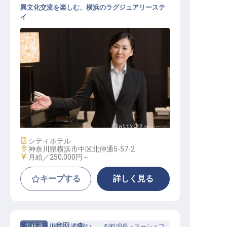
異文化交流を楽しむ、横浜のラグジュアリーステ
イ
リザベーショニスト 宿泊予約
施設業態
シティホテル
勤務地
神奈川県横浜市中区北仲通5-57-2
給与
月給／250,000円～
キープする
詳しく見る
葉山ホテル音羽ノ森
正社員
調理（調理師）
副料理長・スーシェフ