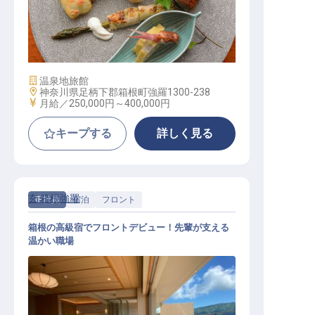
和食調理│未経験歓迎！／箱根の高
級宿で本格和食を学ぶ／寮2万
施設業態
温泉地旅館
勤務地
神奈川県足柄下郡箱根町強羅1300-238
給与
月給／250,000円～
400,000円
キープする
詳しく見る
玄 箱根強羅
正社員
宿泊
フロント
箱根の高級宿でフロントデビュー！先輩が支える
温かい職場