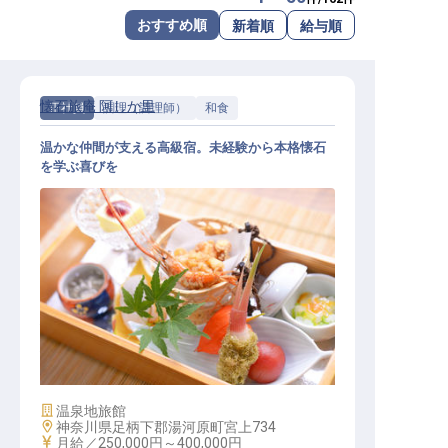
転職サポートに申し込む
おすすめ順
新着順
給与順
無料
採用をお考えの企業様へ
懐石旅庵 阿しか里
正社員
調理（調理師）
和食
温かな仲間が支える高級宿。未経験から本格懐石
を学ぶ喜びを
和食│未経験歓迎！／温かな仲間と
本格懐石を学ぶ／個室寮月2万
施設業態
温泉地旅館
勤務地
神奈川県足柄下郡湯河原町宮上734
給与
月給／250,000円～
400,000円