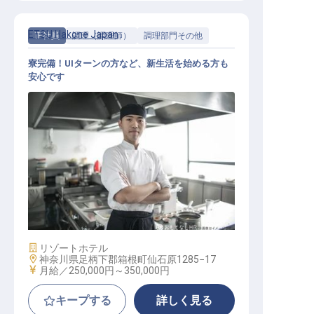
ETSU Hakone Japan
正社員
調理（調理師）
調理部門その他
寮完備！UIターンの方など、新生活を始める方も
安心です
料理スタッフ
施設業態
リゾートホテル
勤務地
神奈川県足柄下郡箱根町仙石原1285−17
給与
月給／250,000円～
350,000円
キープする
詳しく見る