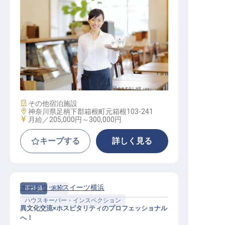
接客スタッフ【ホテル四季の館箱根
芦ノ湖】
施設業態
その他宿泊施設
勤務地
神奈川県足柄下郡箱根町元箱根103-241
給与
月給／205,000円～
300,000円
キープする
詳しく見る
オークウッドスイーツ横浜
正社員
客室
ハウスキーパー・インスペクション
異文化交流×ホスピタリティのプロフェッショナル
へ！