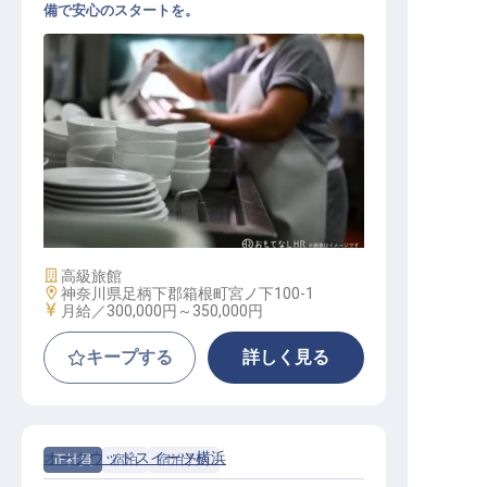
備で安心のスタートを。
調理補助スタッフ
施設業態
高級旅館
勤務地
神奈川県足柄下郡箱根町宮ノ下100-1
給与
月給／300,000円～
350,000円
キープする
詳しく見る
オークウッドスイーツ横浜
正社員
宿泊
宿泊予約