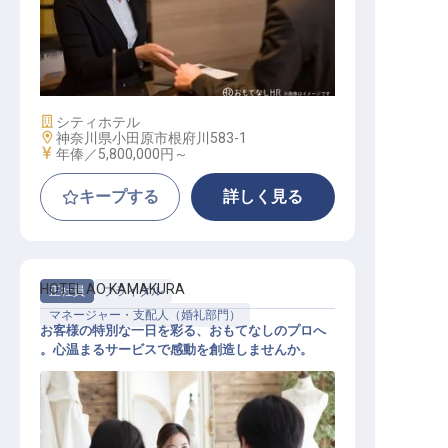
アシスタント フロントオフィスマネ
ージャー
施設業態
シティホテル
勤務地
神奈川県小田原市根府川583-1
給与
年俸／5,800,000円～
キープする
詳しく見る
HOTEL AO KAMAKURA
正社員
ブライダル
マネージャー・支配人（婚礼部門）
お客様の特別な一日を彩る、おもてなしのプロへ
。心温まるサービスで感動を創造しませんか。