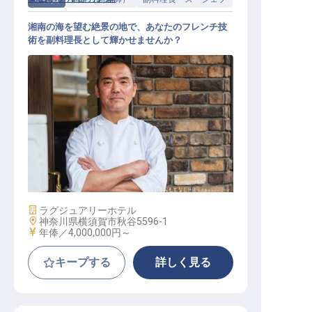
湘南の海を望む絶景の地で、あなたのフレンチ技
術を副料理長として輝かせませんか？
洋食調理／副料理長候補
施設業態
ラグジュアリーホテル
勤務地
神奈川県横須賀市秋谷5596-1
給与
年俸／4,000,000円～
キープする
詳しく見る