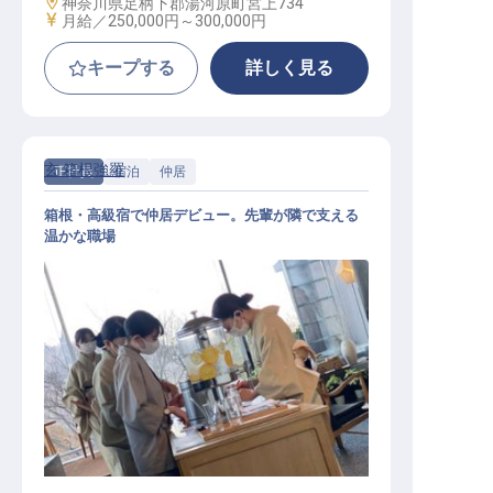
勤務地
神奈川県足柄下郡湯河原町宮上734
給与
月給／250,000円～
300,000円
キープする
詳しく見る
玄 箱根強羅
正社員
宿泊
仲居
箱根・高級宿で仲居デビュー。先輩が隣で支える
温かな職場
仲居│未経験歓迎！／温かな仲間が
支える箱根の高級宿／新築寮2万