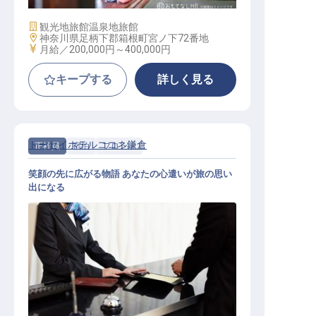
施設業態
観光地旅館
温泉地旅館
勤務地
神奈川県足柄下郡箱根町宮ノ下72番地
給与
月給／200,000円～
400,000円
キープする
詳しく見る
トーセイホテルココネ鎌倉
正社員
宿泊
フロント
笑顔の先に広がる物語 あなたの心遣いが旅の思い
出になる
フロントスタッフ