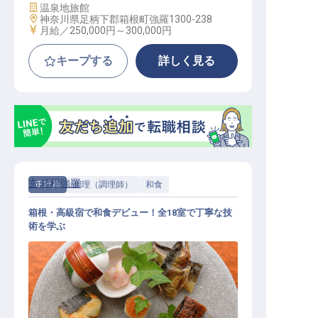
施設業態
温泉地旅館
勤務地
神奈川県足柄下郡箱根町強羅1300-238
給与
月給／250,000円～
300,000円
キープする
詳しく見る
玄 箱根強羅
正社員
調理（調理師）
和食
箱根・高級宿で和食デビュー！全18室で丁寧な技
術を学ぶ