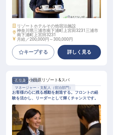
レストランサービス
施設業態
リゾートホテル
その他宿泊施設
神奈川県三浦市南下浦町上宮田3231三浦市
勤務地
南下浦町上宮田3231
給与
月給／200,000円～
300,000円
キープする
詳しく見る
ヒルトン小田原リゾート&スパ
正社員
宿泊
マネージャー・支配人（宿泊部門）
お客様の心に残る感動を創造する。フロントの経
験を活かし、リーダーとして輝くチャンスです。