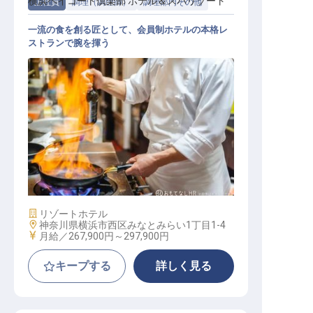
横浜ベイコート倶楽部 ホテル＆スパリゾート
正社員
調理（調理師）
調理部門その他
一流の食を創る匠として、会員制ホテルの本格レ
ストランで腕を揮う
調理職
施設業態
リゾートホテル
勤務地
神奈川県横浜市西区みなとみらい1丁目1-4
給与
月給／267,900円～
297,900円
キープする
詳しく見る