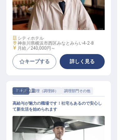
和食調理
施設業態
シティホテル
勤務地
神奈川県横浜市西区みなとみらい4-2-8
給与
月給／240,000円～
キープする
詳しく見る
強羅 風の音
正社員
調理（調理師）
調理部門その他
高給与が魅力の職場です！社宅もあるので安心し
て新生活を始められます