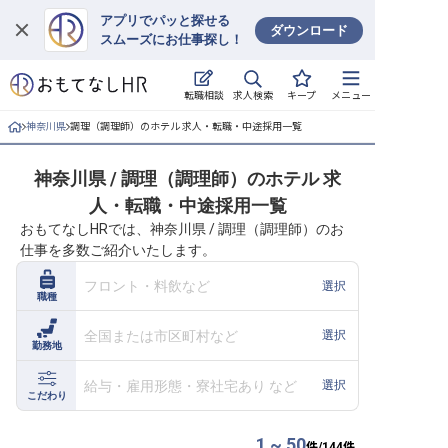
アプリでパッと探せる
ダウンロード
スムーズにお仕事探し！
ログイン
求人検索
転職相談
キープ
メニュー
求人・施設を探す
神奈川県
調理（調理師）のホテル 求人・転職・中途採用一覧
キープした求人
神奈川県 / 調理（調理師）のホテル 求
人・転職・中途採用一覧
就職・転職 合同説明会
おもてなしHRでは、神奈川県 / 調理（調理師）のお
仕事を多数ご紹介いたします。
おもてなしHRについて
フロント・料飲など
選択
職種
ご利用の流れ
全国または市区町村など
選択
勤務地
よくある質問
給与・雇用形態・寮社宅あり など
選択
ホテル・宿泊業界情報コラム
こだわり
1 ~ 50
件/
144
件