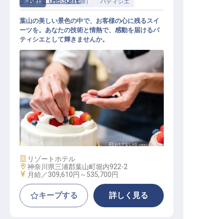
SCAPES THE SUITE
正社員
調理（調理師）
パティシエ
葉山の美しい景色の中で、お客様の心に残るスイ
ーツを。あなたの技術と情熱で、感動を届けるパ
ティシエとして輝きませんか。
パティシエ【スケープスザスィート
】
施設業態
リゾートホテル
勤務地
神奈川県三浦郡葉山町堀内922-2
給与
月給／309,610円～
535,700円
キープする
詳しく見る