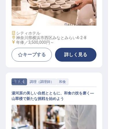
ベーカー（製パンスタッフ）
施設業態
シティホテル
勤務地
神奈川県横浜市西区みなとみらい4-2-8
給与
年俸／3,500,000円～
キープする
詳しく見る
山翠楼
正社員
調理（調理師）
和食
湯河原の美しい自然とともに、和食の技を磨く―
山翠楼で新たな挑戦を始めよう