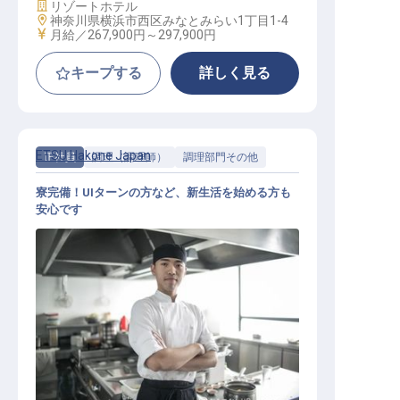
施設業態
リゾートホテル
勤務地
神奈川県横浜市西区みなとみらい1丁目1-4
給与
月給／267,900円～
297,900円
キープする
詳しく見る
ETSU Hakone Japan
正社員
調理（調理師）
調理部門その他
寮完備！UIターンの方など、新生活を始める方も
安心です
料理スタッフ