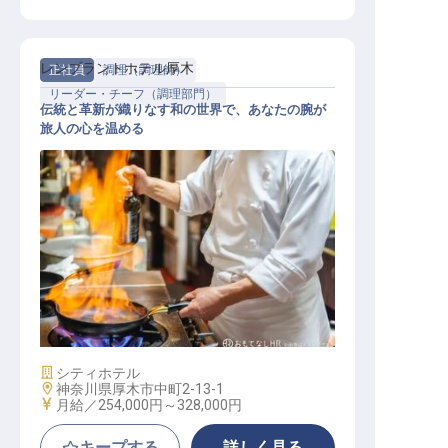
レンブラントホテル厚木
正社員
調理（調理師）
リーダー・チーフ（調理部門）
伝統と革新が織りなす和の世界で、あなたの腕が
旅人の心を温める
和食調理リーダー職
施設業態
シティホテル
勤務地
神奈川県厚木市中町2-13-1
給与
月給／254,000円～
328,000円
キープする
詳しく見る