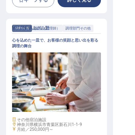
MELONDIAあざみ野
契約社員
調理（調理師）
調理部門その他
心を込めた一皿で、お客様の笑顔と思い出を彩る
調理の舞台
調理スタッフ【三菱電機労働組合
MELONDIAあざみ野】
施設業態
その他宿泊施設
勤務地
神奈川県横浜市青葉区新石川1-1-9
給与
月給／250,000円～