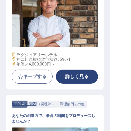
洋食調理／副料理長候補
施設業態
ラグジュアリーホテル
勤務地
神奈川県横須賀市秋谷5596-1
給与
年俸／4,000,000円～
キープする
詳しく見る
横浜モノリス
正社員
調理（調理師）
調理部門その他
あなたの創造力で、最高の瞬間をプロデュースし
ませんか？