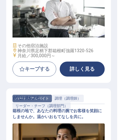
調理スタッフ
施設業態
その他宿泊施設
勤務地
神奈川県足柄下郡箱根町強羅1320-526
給与
月給／300,000円～
キープする
詳しく見る
WPÜ HAKONE
パート・アルバイト
調理（調理師）
リーダー・チーフ（調理部門）
箱根の地で、あなたの料理の腕でお客様を笑顔に
しませんか。温かいおもてなしを共に。