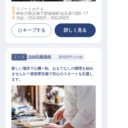
施設業態
リゾートホテル
勤務地
神奈川県足柄下郡箱根町仙石原1285−17
給与
月給／250,000円～
350,000円
キープする
詳しく見る
伊東園ホテル箱根湯本
正社員
調理（調理師）
調理部門その他
新しい場所で心機一転、おもてなしの調理を始め
ませんか？個室寮完備で安心のスタートを応援し
ます。
調理スタッフ（一般）