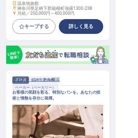
施設業態
温泉地旅館
勤務地
神奈川県足柄下郡箱根町強羅1300-238
給与
月給／250,000円～
400,000円
キープする
詳しく見る
ウェスティンホテル横浜
正社員
調理（調理師）
ベーカー（ベーカリー）
お客様の笑顔を彩る、特別なパンを。あなたの技
術と情熱を存分に発揮。