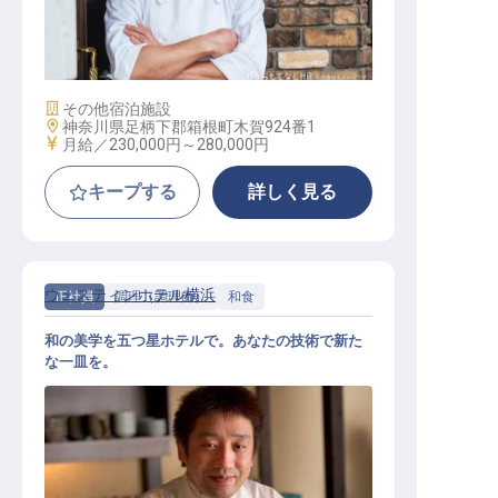
デミシェフドパルティ
施設業態
その他宿泊施設
勤務地
神奈川県足柄下郡箱根町木賀924番1
給与
月給／230,000円～
280,000円
キープする
詳しく見る
ウェスティンホテル横浜
正社員
調理（調理師）
和食
和の美学を五つ星ホテルで。あなたの技術で新た
な一皿を。