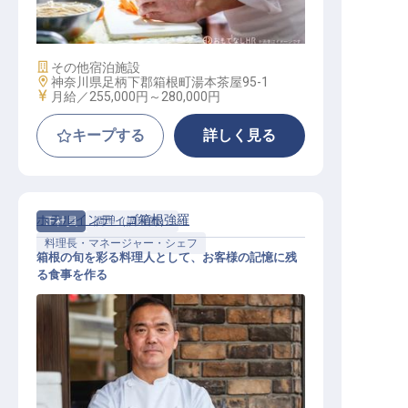
施設業態
その他宿泊施設
勤務地
神奈川県足柄下郡箱根町湯本茶屋95-1
給与
月給／255,000円～
280,000円
キープする
詳しく見る
ホテルインディゴ箱根強羅
正社員
調理（調理師）
料理長・マネージャー・シェフ
箱根の旬を彩る料理人として、お客様の記憶に残
る食事を作る