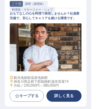
静観荘
正社員
調理（調理師）
料理長・マネージャー・シェフ
おもてなしの心を料理で表現しませんか？社員寮
完備で、安心してキャリアを築ける環境です。
料理長・料理長候補
施設業態
観光地旅館
温泉地旅館
勤務地
神奈川県足柄下郡箱根町湯本茶屋19
給与
月給／230,000円～
380,000円
キープする
詳しく見る