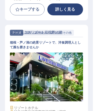
キープする
詳しく見る
リブマックスリゾート箱根芦ノ湖
正社員
調理（調理師）
調理部門その他
箱根・芦ノ湖の絶景リゾートで、洋食調理人とし
て腕を磨きませんか
調理スタッフ｜月給27万円～30万円
／寮費2万円控除／箱根・芦ノ湖の
絶景／洋食経験者歓迎
施設業態
リゾートホテル