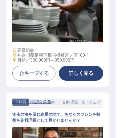
調理補助スタッフ
施設業態
高級旅館
勤務地
神奈川県足柄下郡箱根町宮ノ下100-1
給与
月給／300,000円～
350,000円
キープする
詳しく見る
葉山ホテル音羽ノ森
正社員
調理（調理師）
副料理長・スーシェフ
湘南の海を望む絶景の地で、あなたのフレンチ技
術を副料理長として輝かせませんか？