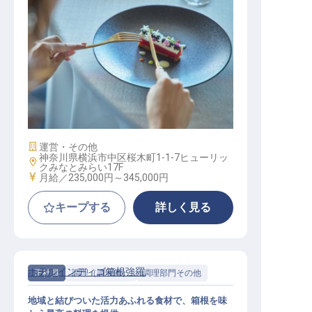
調理スタッフ
施設業態
運営・その他
神奈川県横浜市中区桜木町1-1-7ヒューリッ
勤務地
クみなとみらい17F
給与
月給／235,000円～
345,000円
キープする
詳しく見る
ホテルインディゴ箱根強羅
正社員
調理（調理師）
調理部門その他
地域と結びついた活力あふれる食材で、箱根を味