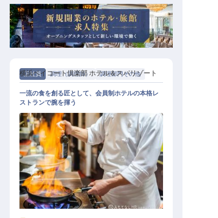
横浜ベイコート倶楽部 ホテル＆スパリゾート
正社員
調理（調理師）
調理部門その他
一流の食を創る匠として、会員制ホテルの本格レ
ストランで腕を揮う
調理職