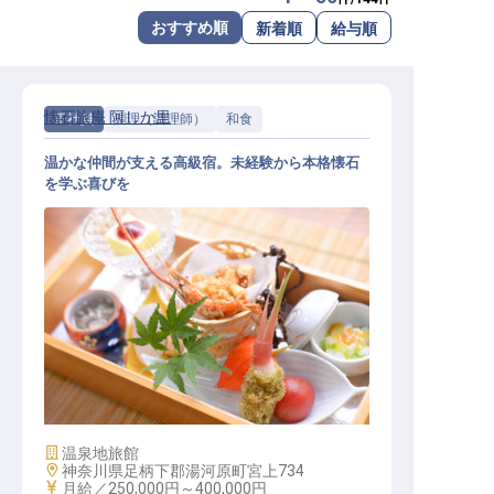
転職サポートに申し込む
おすすめ順
新着順
給与順
無料
採用をお考えの企業様へ
懐石旅庵 阿しか里
正社員
調理（調理師）
和食
温かな仲間が支える高級宿。未経験から本格懐石
を学ぶ喜びを
和食│未経験歓迎！／温かな仲間と
本格懐石を学ぶ／個室寮月2万
施設業態
温泉地旅館
勤務地
神奈川県足柄下郡湯河原町宮上734
給与
月給／250,000円～
400,000円