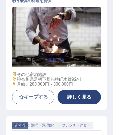
わう最高の料理を提供
調理スタッフ
施設業態
その他宿泊施設
勤務地
神奈川県足柄下郡箱根町木賀9241
給与
月給／200,000円～
300,000円
キープする
詳しく見る
鎌倉古今
正社員
調理（調理師）
フレンチ（洋食）