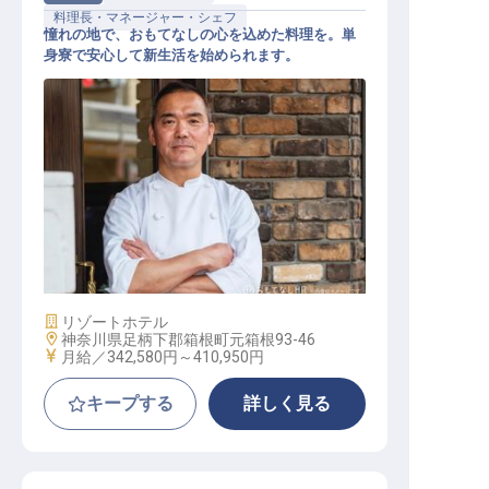
料理長・マネージャー・シェフ
憧れの地で、おもてなしの心を込めた料理を。単
身寮で安心して新生活を始められます。
調理スタッフ（管理職候補）
施設業態
リゾートホテル
勤務地
神奈川県足柄下郡箱根町元箱根93-46
給与
月給／342,580円～
410,950円
キープする
詳しく見る