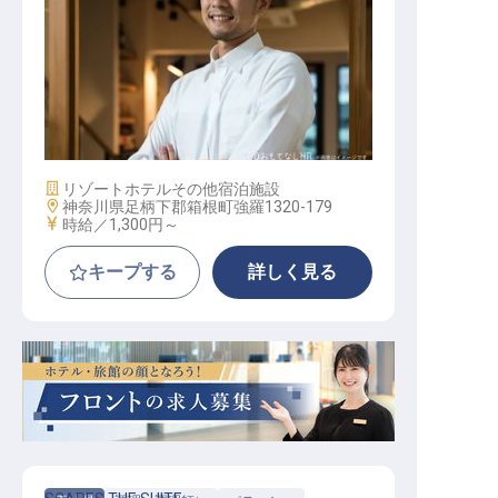
調理スタッフ
施設業態
リゾートホテル
その他宿泊施設
勤務地
神奈川県足柄下郡箱根町強羅1320-179
給与
時給／1,300円～
キープする
詳しく見る