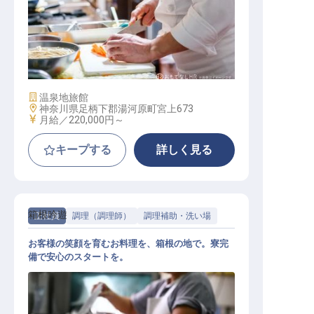
和食調理（一般職）
施設業態
温泉地旅館
勤務地
神奈川県足柄下郡湯河原町宮上673
給与
月給／220,000円～
キープする
詳しく見る
箱根吟遊
正社員
調理（調理師）
調理補助・洗い場
お客様の笑顔を育むお料理を、箱根の地で。寮完
備で安心のスタートを。