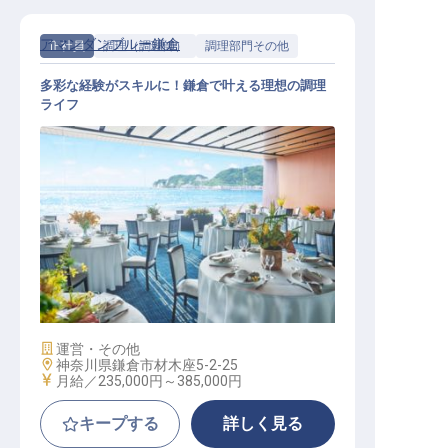
アマンダンブルー鎌倉
正社員
調理（調理師）
調理部門その他
多彩な経験がスキルに！鎌倉で叶える理想の調理
ライフ
調理スタッフ【アマンダンブルー鎌
倉】
施設業態
運営・その他
勤務地
神奈川県鎌倉市材木座5-2-25
給与
月給／235,000円～
385,000円
キープする
詳しく見る