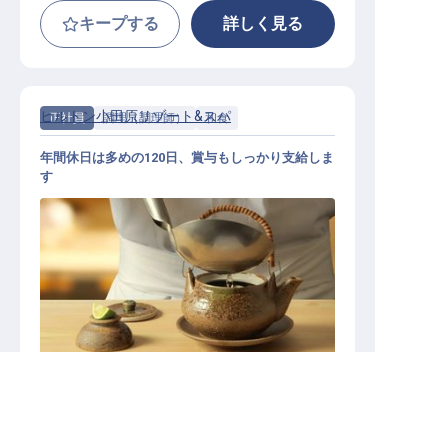
キープする
詳しく見る
ヒルトン小田原リゾート&スパ
正社員
調理（調理師）
和食
年間休日は多めの120日、賞与もしっかり支給しま
す
調理部 日本料理コミ
求人を紹介してもらう
施設業態
その他宿泊施設
勤務地
神奈川県小田原市根府川583-1