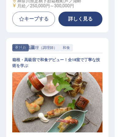
勤務地
神奈川県足柄下郡箱根町芦ノ湖畔
給与
月給／250,000円～
300,000円
キープする
詳しく見る
玄 箱根強羅
正社員
調理（調理師）
和食
箱根・高級宿で和食デビュー！全18室で丁寧な技
術を学ぶ
和食調理│未経験歓迎！／箱根の高
級宿で本格和食を学ぶ／寮2万