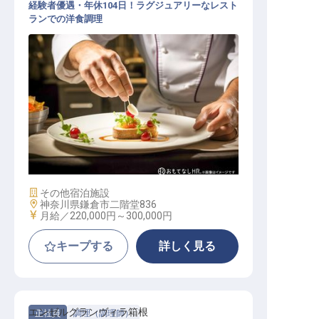
経験者優遇・年休104日！ラグジュアリーなレスト
ランでの洋食調理
フレンチ（洋食） / 正社員
施設業態
その他宿泊施設
勤務地
神奈川県鎌倉市二階堂836
給与
月給／220,000円～
300,000円
キープする
詳しく見る
エンゼルグランヴィラ箱根
正社員
調理（調理師）