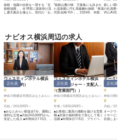
箱根・強羅の自然を一望する「玄
"箱根山麓の懐、万葉集にも詠まれ
新しい環境で働きたい方
箱根強羅」。全18室に源泉掛け流
た温泉郷に佇む高級離れ旅館「奥湯
の社員寮を完備。SPRING
し露天風呂を備えた、現代の「おこ
河原 結唯-YUI-」。2026年、本館リ
VILLAGE足柄・丹沢 温
もり」を叶える隠れ宿。2022年の
ニューアルにより"自然と共鳴する
＆グランピングでフロン
リニューアルを経て、洗練された空
私邸型ラグジュアリー"が完成し、
任せします。接客経験や
間でお客様を迎える活気ある職場で
新たな滞在価値を追求する一棟貸し
キルを活かし、大自然に
す。 フロントのお仕事は「ミスが
型ステイが動き出します。「本当に
ゾートで活躍しませんか。2
許されない」と身構えてしまうかも
良いもの」を知るお客様の旅の起点
月にオープンしたばかり
しれませんが、当館は違います。全
ナビオス横浜周辺の求人
となる、フロントスタッフを募集し
新しい仲間と一緒に星空
18室という落ち着いた規模のた
ます。 【より質を高めた少室経
ンピング体験も楽しめま
め、一人ひとりのお客様に寄り添っ
営。"感動を生む接客"の本質を学
求人は2022年11月28
た柔軟な対応が可能です。平均年齢
ぶ】 1室あたりの面積を広げ、より
です
37歳と若手が中心のチームで、イ
質を高めた少室経営。一棟貸しのプ
ンカム等で常に連携し、困った時は
ライベートステイを軸に、量より質
先輩がすぐに手を差し伸べる温かな
を貫いてきた稀有な高級旅館で、そ
体制が整っています。 【あなたの
の道を極めた人にしかできない繊細
新生活を応援する、最高の環境】 ■
な気配りと一歩先を読む判断力を身
住まい：職場まで徒歩2分。月2万
につけられます。予約管理・追加サ
円で住める築浅の綺麗な個室寮
ービスの手配など現場コントロール
（Wi-Fi・キッチン完備）をご用
を責任をもって担っていただけま
ウェスティンホテル横浜
ウェスティンホテル横浜
オークウッドスイ
意。 ■オフ：完全週休2日制に加え
す。 【「邑（むら）をつくる」一
正社員
正社員
正社員
年2回の4連休もあり、プライベー
員として、ブランドを次のステージ
（
宿泊予約
）
（
マネージャー・支配人
（
サービススタッ
トも充実します。 ■収入：月給25万
へ】 2009年の開業以来、奥湯河原
（営業部門）
）
円〜30万円＋賞与年2回で、自立し
の地でただひとつの離れ旅館として
た生活を支えます。 笑顔あふれる
進化を続けてきた結唯-YUI-。本館
神奈川県横浜市西区みなとみらい4-2-8
神奈川県横浜市西区みなとみらい4-2-8
環境で、一生モノの接客スキルを身
リニューアル後の新しい体験設計
につけませんか。
を、現場の最前線で一緒に育ててい
月給／240,000円～
く仲間を求めています。中抜けな
年俸／5,800,000円～
月給／200,000円～
し・夜勤なしの2シフト制で、湯河
■みなとみらい駅徒歩7分、通勤に
■お客様に最高の感動を届ける営業
オークウッドスイーツ横
原という地で身になるキャリアを積
便利な立地 ■月給240,000円から、
職 ■充実の福利厚生で安心して長く
トサービスのプロフェッ
める環境です。 【働く環境のポイ
安定した収入 ■年間休日115日、プ
活躍 ■年間休日115日、プライベー
目指しませんか？神奈川
ント】 ・月給280,000円〜350,000
ライベートも充実 ■マリオットグル
トも充実 ■昇給・賞与あり、頑張り
区の中心地で、月給200,0
円 ・中抜け勤務なし・夜勤なしの2
ープ割引など充実の福利厚生 ーー
が正当に評価 ーー【お客様の心に
280,000円＋各種手当＋
シフト制 ・寮補助あり（月上限
【お客様の旅を彩る、おもてなしの
深く刻む、上質なおもてなしを創
供。チェックイン・アウ
30,000円） ・賄いあり（1食200
最前線】 ウェスティンホテル横浜
造】 私たちは、お客様一人ひとり
光プランの企画、イベン
円）
で、お客様の特別な滞在を支える宿
の心に深く刻まれるような、上質で
多岐にわたる業務で、あ