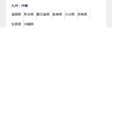
九州・沖縄
福岡県
熊本県
鹿児島県
長崎県
大分県
宮崎県
佐賀県
沖縄県
ナビオス横浜で募集している求人の詳細ページです。おもてなしHRではナ
ビオス横浜の募集情報に精通したキャリアアドバイザーが、求人情報や転
職活動をサポートします。神奈川県でホテル・旅館の求人・転職情報をお
探しの方にピッタリです。ビジネスホテルや温泉旅館など
中区
で気になる
ホテル・旅館の求人があれば、電話やメールでお問い合わせください。ホ
テル・旅館の求人・就職・転職なら【おもてなしHR】
おもてなしHR
が
あなたのお仕事探しを
お手伝いします！
サポート登録後の流れ