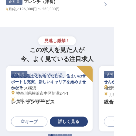
フレンチ（洋食）
正社員
月給／196,000円 〜 250,000円
見逃し厳禁！
この求人を見た人が
今、よく見ている注目求人
正社員
サービススタッフ
正社員
当ホテルのおもてなしを支えていただけま
古都の息吹と共に
せんか？月給236,500円～
なし物語
神奈川県横浜市戸塚区戸塚町16-8
神奈川県鎌倉市由
相鉄フレッサイン横浜戸塚
ダイヤモンド鎌
月給／236,500円～
月給／215,00
総合職（ホテル運営業務）
おもてなし係
詳しく見る
キープ