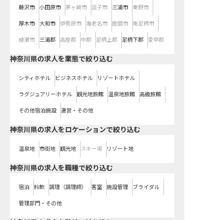
藤沢市
小田原市
茅ヶ崎市
逗子市
三浦市
秦野市
厚木市
大和市
伊勢原市
海老名市
座間市
南足柄市
綾瀬市
三浦郡
高座郡
中郡
足柄上郡
足柄下郡
愛甲郡
神奈川県の求人を業態で絞り込む
シティホテル
ビジネスホテル
リゾートホテル
ラグジュアリーホテル
観光地旅館
温泉地旅館
高級旅館
その他宿泊施設
運営・その他
神奈川県の求人をロケーションで絞り込む
温泉地
市街地
観光地
スキー場
リゾート地
神奈川県の求人を職種で絞り込む
宿泊
料飲
調理（調理師）
客室
施設管理
ブライダル
管理部門・その他