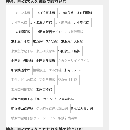
神奈川県
の求人を路線で絞り込む
ＪＲ中央本線
ＪＲ京浜東北線
ＪＲ南武線
ＪＲ相模線
ＪＲ埼京線
ＪＲ東海道本線
ＪＲ鶴見線
ＪＲ横浜線
ＪＲ横須賀線
ＪＲ湘南新宿ライン
ＪＲ御殿場線
京浜急行本線
京浜急行久里浜線
京浜急行大師線
京浜急行逗子線
京王相模原線
小田急江ノ島線
小田急小田原線
小田急多摩線
金沢シーサイドライン
相模鉄道本線
相模鉄道いずみ野線
湘南モノレール
東急こどもの国線
東急目黒線
東急大井町線
東急田園都市線
東急東横線
横浜市営地下鉄ブルーライン
江ノ島電鉄線
箱根登山鉄道線
伊豆箱根鉄道大雄山線
みなとみらい線
横浜市営地下鉄グリーンライン
相鉄新横浜線
神奈川県の求人をこだわり条件で絞り込む