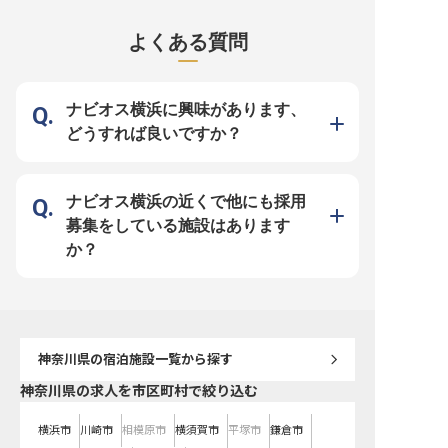
泊予約エージェントとして活躍しま
洗練されたおもてなしを日々追求し
ピタリティ精神を存分に
せんか。 電話やメールを通じて、
ています。 シニアセールスマネー
す。成長とやりがいを感
お客様からの予約依頼や変更、キャ
ジャーとして、お客様のニーズを的
魅力的なキャリアを築き
よくある質問
ンセルに丁寧に対応し、快適な旅の
確に捉え、期待を超える感動を提供
あなたのご応募をお待ち
始まりを演出する大切な役割です。
することがあなたの使命です。 国
す。※2024年08月26日
お客様一人ひとりのご要望に寄り添
内外から訪れるお客様に、忘れられ
です
い、心温まるおもてなしの精神で、
ない体験を創造する喜びを感じなが
忘れられない滞在を創り出す喜びを
ら、あなたの営業スキルとホスピタ
感じていただけます。 あなたの細
リティ精神を存分に発揮してくださ
ナビオス横浜に興味があります、
やかな気配りが、お客様の笑顔に繋
い。 チームと連携し、最高のサー
がるやりがいのあるお仕事です。
ビスを届けるやりがいを実感できる
どうすれば良いですか？
ーー【成長を支える環境と充実の福
でしょう。 ーー【成長を支える環
利厚生】 当ホテルでは、従業員が
境と、未来を描くキャリアパス】
安心して長く働けるよう、充実した
当社では、社員一人ひとりの成長と
福利厚生とキャリアアップ支援をご
キャリアアップを全力でサポートす
用意しています。 社会保険完備は
る環境が整っています。 各種研修
もちろん、各種研修制度や社員表彰
制度や社員表彰制度を通じて、あな
ナビオス横浜の近くで他にも採用
制度を通じて、あなたの成長を全力
たのスキルアップとモチベーション
でサポート。 国内外のマリオット
向上を後押し。 国内外のグループ
募集をしている施設はあります
グループホテル割引制度や社員食堂
ホテル割引制度など、充実した福利
も利用でき、日々の生活も豊かに彩
厚生も魅力です。 年間休日115日と
か？
られます。 年間休日115日とプライ
プライベートも大切にしながら、活
ベートも大切にできる環境で、宿泊
気あふれる国際的なエリアで、あな
予約のプロフェッショナルとして、
たの経験と情熱を活かし、次世代の
あなたらしいキャリアを築いていき
おもてなしを共に創造していきませ
ませんか。 共に最高のホスピタリ
んか。 ※2026年04月30日時点の情
ティを追求しましょう。 ※2026年
報です
04月13日時点の情報です
神奈川県
の宿泊施設一覧から探す
神奈川県の求人を市区町村で絞り込む
横浜市
川崎市
相模原市
横須賀市
平塚市
鎌倉市