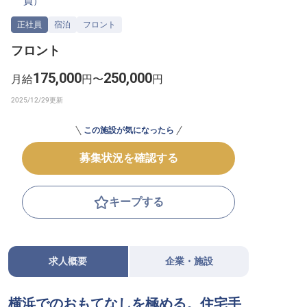
員
）
転職サポートに申し込む
無料
正社員
宿泊
フロント
フロント
採用をお考えの企業様へ
175,000
250,000
月給
円〜
円
この施設が気になったら
募集状況を確認する
キープする
求人概要
企業・施設
横浜でのおもてなしを極める。住宅手