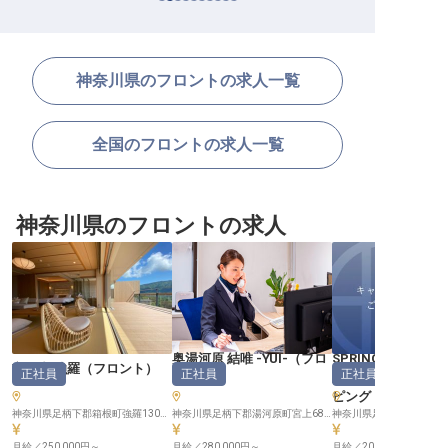
神奈川県のフロントの求人一覧
全国のフロントの求人一覧
神奈川県のフロントの求人
奥湯河原 結唯 -YUI-
（
フロ
SPRINGS VILLA
玄 箱根強羅
（
フロント
）
正社員
正社員
正社員
ント
）
丹沢 温泉リゾート
ピング
（
神奈川県足柄下郡箱根町強羅1300-238
神奈川県足柄下郡湯河原町宮上683-25
神奈川県足柄上郡山北町中川
月給／250,000円～
月給／280,000円～
月給／200,000円～