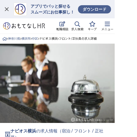
アプリでパッと探せる
ダウンロード
スムーズにお仕事探し！
ログイン
求人検索
転職相談
キープ
メニュー
求人・施設を探す
神奈川県
横浜市
中区
ナビオス横浜
フロント/正社員の求人詳細
キープした求人
就職・転職 合同説明会
おもてなしHRについて
ご利用の流れ
よくある質問
ホテル・宿泊業界情報コラム
ナビオス横浜
の求人情報（
宿泊
/
フロント
/
正社