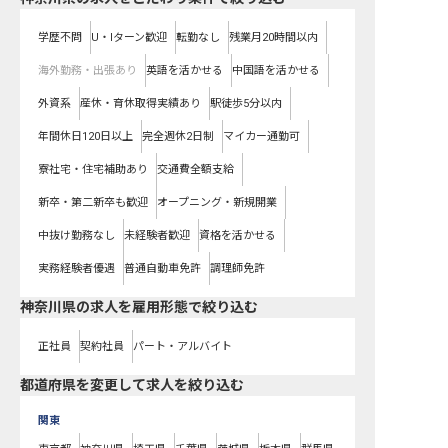
学歴不問
U・Iターン歓迎
転勤なし
残業月20時間以内
海外勤務・出張あり
英語を活かせる
中国語を活かせる
外資系
産休・育休取得実績あり
駅徒歩5分以内
年間休日120日以上
完全週休2日制
マイカー通勤可
寮社宅・住宅補助あり
交通費全額支給
新卒・第二新卒も歓迎
オープニング・新規開業
中抜け勤務なし
未経験者歓迎
資格を活かせる
実務経験者優遇
普通自動車免許
調理師免許
神奈川県の求人を雇用形態で絞り込む
正社員
契約社員
パート・アルバイト
都道府県を変更して求人を絞り込む
関東