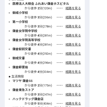
医療法人大樹会 ふれあい鎌倉ホスピタル
から徒歩
2
分(
120
m)
・・・・
経路を見る
御成小学校
から徒歩
3
分(
236
m)
・・・・
経路を見る
第一小学校
から徒歩
3
分(
278
m)
・・・・
経路を見る
鎌倉女学院中学校
から徒歩
4
分(
281
m)
・・・・
経路を見る
鎌倉女学院高等学校
から徒歩
4
分(
281
m)
・・・・
経路を見る
鎌倉駅前交番
から徒歩
4
分(
292
m)
・・・・
経路を見る
御成交番
から徒歩
4
分(
296
m)
・・・・
経路を見る
鎌倉郵便局
から徒歩
4
分(
334
m)
・・・・
経路を見る
生活施設
マツヤ 鎌倉SS
から徒歩
2
分(
175
m)
・・・・
経路を見る
鎌倉東急ストア
から徒歩
3
分(
247
m)
・・・・
経路を見る
ハックドラッグ鎌倉店
から徒歩
5
分(
404
m)
・・・・
経路を見る