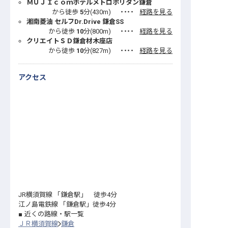
ＭＵＪＩｃｏｍホテルメトロポリタン鎌倉
から徒歩
5
分(
430
m)
・・・・
経路を見る
湘南菱油 セルフDr.Drive 鎌倉SS
から徒歩
10
分(
800
m)
・・・・
経路を見る
クリエイトＳＤ鎌倉材木座店
から徒歩
10
分(
827
m)
・・・・
経路を見る
アクセス
JR横須賀線 「鎌倉駅」 徒歩4分
江ノ島電鉄線 「鎌倉駅」徒歩4分
近くの路線・駅一覧
ＪＲ横須賀線
鎌倉