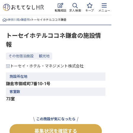
求人検索
転職相談
キープ
メニュー
神奈川県
鎌倉市
トーセイホテルココネ鎌倉
ログイン
トーセイホテルココネ鎌倉
の施設情
求人・施設を探す
報
キープした求人
その他宿泊施設
観光地
就職・転職 合同説明会
トーセイ・ホテル・マネジメント株式会社
おもてなしHRについて
施設所在地
鎌倉市御成町7番10-1号
ご利用の流れ
客室数
73室
よくある質問
ホテル・宿泊業界情報コラム
この施設が気になったら
募集状況を確認する