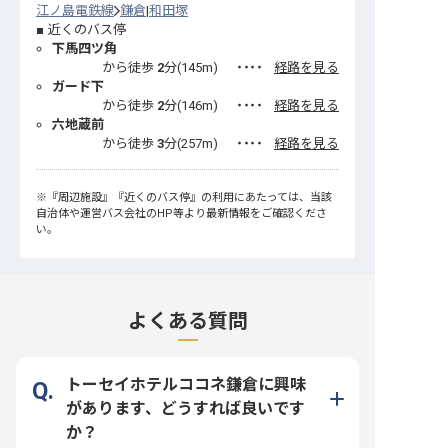
江ノ島電鉄線
鎌倉
和田塚
近くのバス停
下馬四ツ角
から徒歩
2
分(
145
m)
・・・・
経路を見る
ガード下
から徒歩
2
分(
146
m)
・・・・
経路を見る
六地蔵前
から徒歩
3
分(
257
m)
・・・・
経路を見る
※
『周辺施設』
『近くのバス停』
の利用にあたっては、当該
自治体や運営バス会社のHP等より最新情報をご確認くださ
い。
よくある質問
トーセイホテルココネ鎌倉に興味
があります、どうすれば良いです
か？