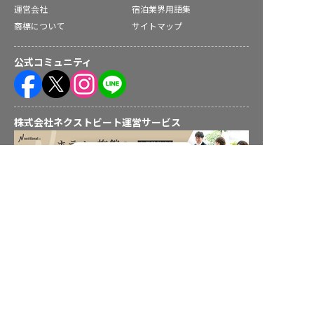
運営会社
宿泊業界用語集
商標について
サイトマップ
公式コミュニティ
株式会社ネクストビート運営サービス
転職フルサポート実施中！
サポートに申し込む
保育業界の求職者様向けサービス
保育士バンク！ - 日本最大級。保育士・幼稚園教諭向け転職支
援サイト
保育士バンク！新卒 - 保育士・幼稚園教諭を目指す「学生向
け」就職活動情報サイト
法人様向けサービス
保育士バンク！コネクト - 保育施設向けの業務支援システム
保育士バンク！パレット - 保育施設専門の職員マネジメントツ
ール
保育士バンク！ウェブパック - 保育施設向けホームページ制作
保育士バンク！総研 - 保育園経営や保育の実務に活かせる有益