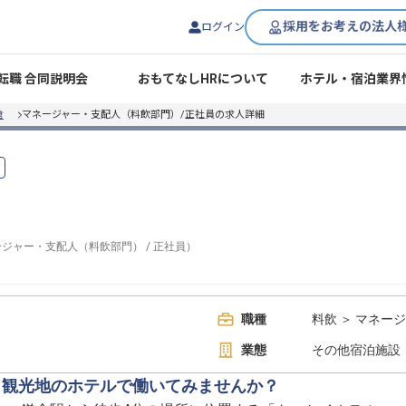
採用をお考えの法人
ログイン
転職 合同説明会
おもてなしHRについて
ホテル・宿泊業界
倉
マネージャー・支配人（料飲部門）/正社員の求人詳細
ージャー・支配人（料飲部門）
/
正社員
）
職種
料飲 ＞ マネー
業態
その他宿泊施設
。観光地のホテルで働いてみませんか？