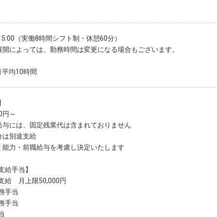
〜15:00（実働8時間シフト制・休憩60分）
展開によっては、勤務時間は変更になる場合もございます。
月平均10時間
】
00円～
給与には、固定残業代は含まれておりません
分は別途支給
・能力・前職給与を考慮し決定いたします
支給手当】
給 月上限50,000円
務手当
務手当
当