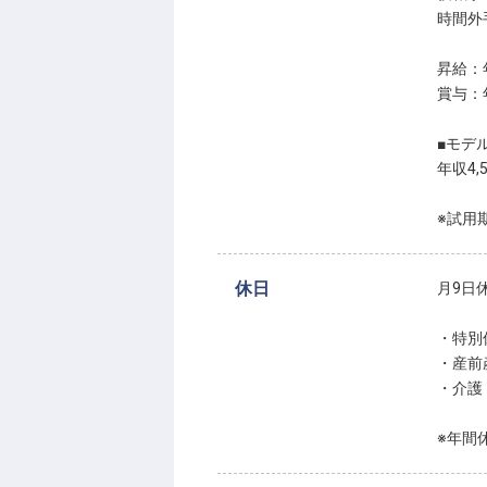
時間外
昇給：
賞与：
■モデ
年収4,
※試用
休日
月9日
・特別
・産前
・介護
※年間休