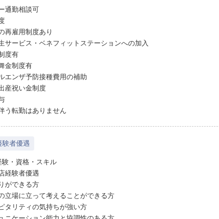
ー通勤相談可
度
の再雇用制度あり
生サービス・ベネフィットステーションへの加入
制度有
舞金制度有
ルエンザ予防接種費用の補助
出産祝い金制度
与
伴う転勤はありません
経験者優遇
経験・資格・スキル
店経験者優遇
りができる方
の立場に立って考えることができる方
ピタリティの気持ちが強い方
ュニケーション能力と協調性のある方