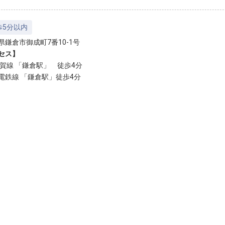
歩5分以内
県鎌倉市御成町7番10-1号
セス】
須賀線 「鎌倉駅」 徒歩4分
電鉄線 「鎌倉駅」徒歩4分