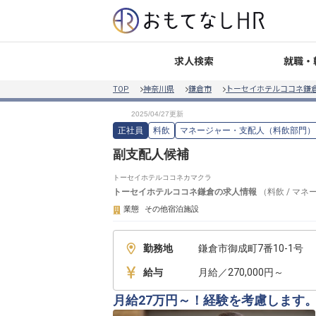
就職・
求人検索
TOP
神奈川県
鎌倉市
トーセイホテルココネ鎌
正社員
料飲
マネージャー・支配人（料飲部門）
副支配人候補
トーセイホテルココネカマクラ
トーセイホテルココネ鎌倉
の求人情報
（
料飲
/
マネ
業態
その他宿泊施設
勤務地
鎌倉市御成町7番10-1号
給与
月給／270,000円～
月給27万円～！経験を考慮します