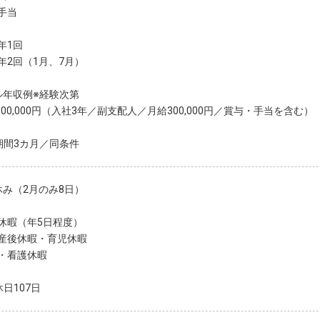
手当
年1回
年2回（1月、7月）
ル年収例※経験次第
500,000円（入社3年／副支配人／月給300,000円／賞与・手当を含む）
期間3カ月／同条件
休み（2月のみ8日）
休暇（年5日程度）
産後休暇・育児休暇
・看護休暇
日107日