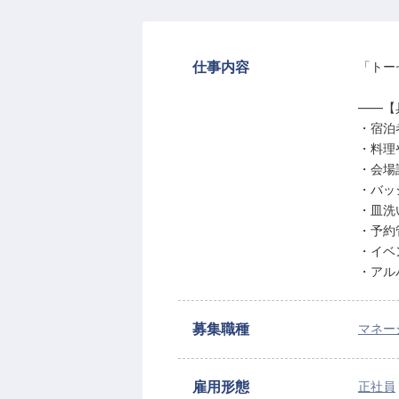
仕事内容
「トー
――【
・宿泊
・料理
・会場
・バッ
・皿洗
・予約
・イベ
・アル
募集職種
マネー
雇用形態
正社員