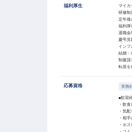
福利厚生
マイカ
研修制
定年後
福利厚
退職金
慶弔見
インフ
結婚・
制服貸
転居を
応募資格
実務
■歓迎
・飲食
・気配
・相手
・ホス
・コミ