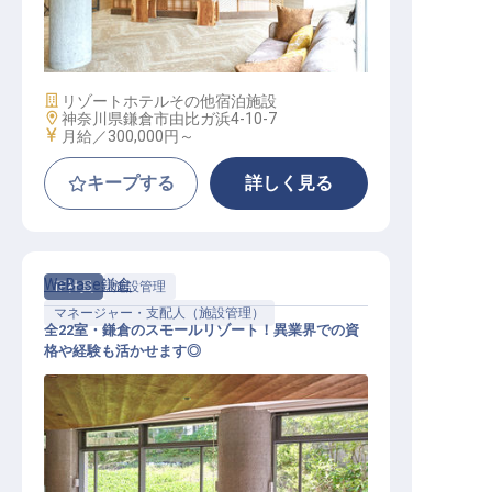
経理マネージャー候補│由比ヶ浜駅3
分／月給30万以上／残業月平均10h
施設業態
リゾートホテル
その他宿泊施設
勤務地
神奈川県鎌倉市由比ガ浜4-10-7
給与
月給／300,000円～
キープする
詳しく見る
WeBase鎌倉
正社員
施設管理
マネージャー・支配人（施設管理）
全22室・鎌倉のスモールリゾート！異業界での資
格や経験も活かせます◎