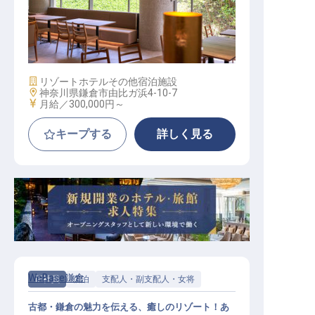
施設管理・管理職候補│由比ヶ浜駅3
分／月給30万～／残業月平均10h
施設業態
リゾートホテル
その他宿泊施設
勤務地
神奈川県鎌倉市由比ガ浜4-10-7
給与
月給／300,000円～
キープする
詳しく見る
WeBase鎌倉
正社員
宿泊
支配人・副支配人・女将
古都・鎌倉の魅力を伝える、癒しのリゾート！あ