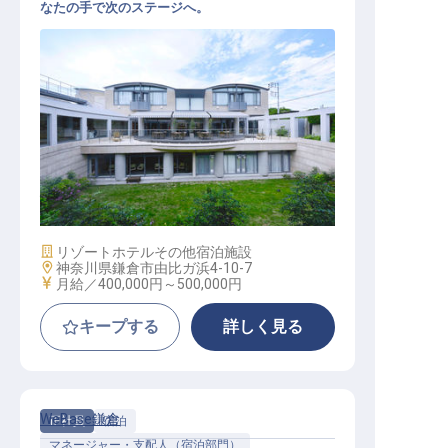
なたの手で次のステージへ。
支配人候補│由比ヶ浜駅徒歩3分／月
給40～50万円／残業月平均10h
施設業態
リゾートホテル
その他宿泊施設
勤務地
神奈川県鎌倉市由比ガ浜4-10-7
給与
月給／400,000円～
500,000円
キープする
詳しく見る
WeBase鎌倉
正社員
宿泊
マネージャー・支配人（宿泊部門）