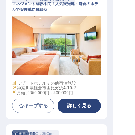
マネジメント経験不問！人気観光地・鎌倉のホテ
ルで管理職に挑戦◎
宿泊マネージャー候補│由比ヶ浜駅3
分／月給35～40万円／残業月10h
施設業態
リゾートホテル
その他宿泊施設
勤務地
神奈川県鎌倉市由比ガ浜4-10-7
給与
月給／350,000円～
400,000円
キープする
詳しく見る
WeBase鎌倉
正社員
調理（調理師）