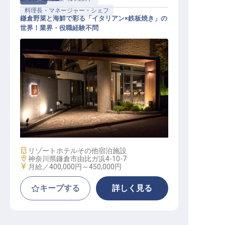
料理長・マネージャー・シェフ
鎌倉野菜と海鮮で彩る「イタリアン×鉄板焼き」の
世界！業界・役職経験不問
レストラン総料理長候補│月給40～4
5万／残業月平均10h／駅徒歩3分
施設業態
リゾートホテル
その他宿泊施設
勤務地
神奈川県鎌倉市由比ガ浜4-10-7
給与
月給／400,000円～
450,000円
キープする
詳しく見る