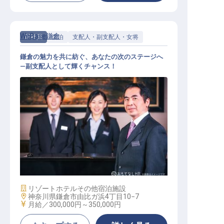
WeBase鎌倉
正社員
宿泊
支配人・副支配人・女将
鎌倉の魅力を共に紡ぐ、あなたの次のステージへ
—副支配人として輝くチャンス！
副支配人（副支配人候補）
施設業態
リゾートホテル
その他宿泊施設
勤務地
神奈川県鎌倉市由比ガ浜4丁目10−7
給与
月給／300,000円～
350,000円