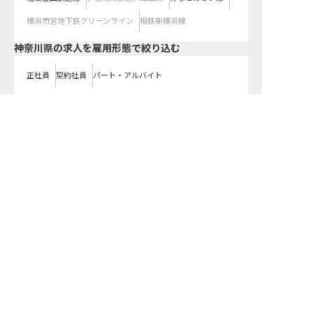
横浜市営地下鉄グリーンライン
相鉄新横浜線
神奈川県の求人を雇用形態で絞り込む
正社員
契約社員
パート・アルバイト
都道府県を変更して求人を絞り込む
転職サポートに申し込む
無料
関東
東京都
神奈川県
埼玉県
千葉県
茨城県
栃木県
群馬県
近畿
大阪府
兵庫県
京都府
滋賀県
奈良県
和歌山県
東海
愛知県
静岡県
岐阜県
三重県
北海道
北海道
東北