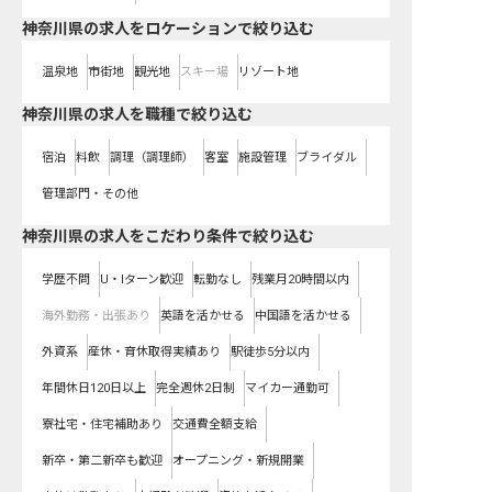
神奈川県の求人をロケーションで絞り込む
温泉地
市街地
観光地
スキー場
リゾート地
神奈川県の求人を職種で絞り込む
宿泊
料飲
調理（調理師）
客室
施設管理
ブライダル
管理部門・その他
神奈川県の求人をこだわり条件で絞り込む
学歴不問
U・Iターン歓迎
転勤なし
残業月20時間以内
海外勤務・出張あり
英語を活かせる
中国語を活かせる
外資系
産休・育休取得実績あり
駅徒歩5分以内
年間休日120日以上
完全週休2日制
マイカー通勤可
寮社宅・住宅補助あり
交通費全額支給
新卒・第二新卒も歓迎
オープニング・新規開業