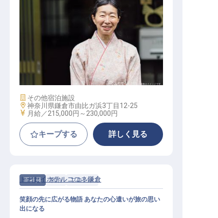
転職サポートに申し込む
無料
採用をお考えの企業様へ
おもてなし係
施設業態
その他宿泊施設
勤務地
神奈川県鎌倉市由比ガ浜3丁目12-25
給与
月給／215,000円～
230,000円
キープする
詳しく見る
トーセイホテルココネ鎌倉
正社員
宿泊
フロント
笑顔の先に広がる物語 あなたの心遣いが旅の思い
出になる