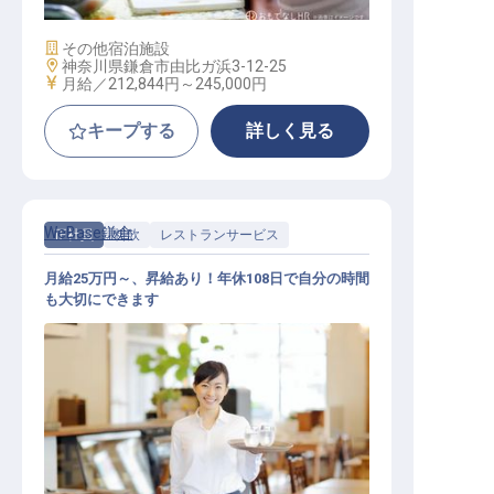
施設業態
その他宿泊施設
勤務地
神奈川県鎌倉市由比ガ浜3-12-25
給与
月給／212,844円～
245,000円
キープする
詳しく見る
WeBase鎌倉
正社員
料飲
レストランサービス
月給25万円～、昇給あり！年休108日で自分の時間
も大切にできます
レストランサービス