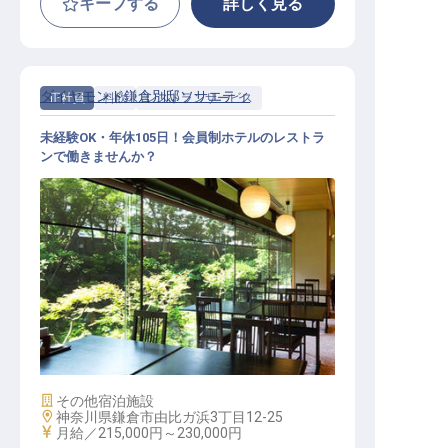
キープする
詳しく見る
ダイヤモンド鎌倉別邸ソサエティ
正社員
料飲
レストランサービス
未経験OK・年休105日！会員制ホテルのレストラ
ンで働きませんか？
レストランサービス / 正社員
施設業態
その他宿泊施設
勤務地
神奈川県鎌倉市由比ガ浜3丁目12-25
給与
月給／215,000円～
230,000円