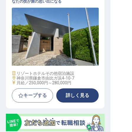
なたの技が旅の思い出になる
レストラン調理
施設業態
リゾートホテル
その他宿泊施設
勤務地
神奈川県鎌倉市由比ガ浜4-10-7
給与
月給／250,000円～
280,000円
キープする
詳しく見る