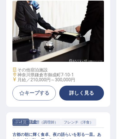
フロントスタッフ
施設業態
その他宿泊施設
勤務地
神奈川県鎌倉市御成町7-10-1
給与
月給／210,000円～
300,000円
キープする
詳しく見る
WeBase鎌倉
正社員
調理（調理師）
フレンチ（洋食）
古都の朝に輝く食卓、夜の語らいを彩る一皿。あ