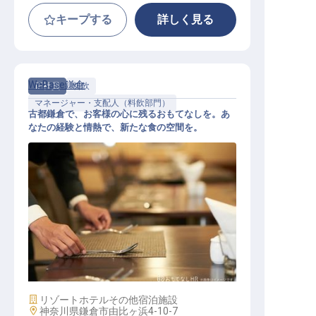
キープする
詳しく見る
WeBase鎌倉
正社員
料飲
マネージャー・支配人（料飲部門）
古都鎌倉で、お客様の心に残るおもてなしを。あ
なたの経験と情熱で、新たな食の空間を。
レストランホールマネージャー候補
施設業態
リゾートホテル
その他宿泊施設
勤務地
神奈川県鎌倉市由比ヶ浜4-10-7