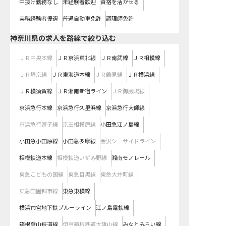
中抜け勤務なし
未経験者歓迎
資格を活かせる
実務経験者優遇
普通自動車免許
調理師免許
神奈川県
の求人を路線で絞り込む
ＪＲ中央本線
ＪＲ京浜東北線
ＪＲ南武線
ＪＲ相模線
ＪＲ埼京線
ＪＲ東海道本線
ＪＲ鶴見線
ＪＲ横浜線
ＪＲ横須賀線
ＪＲ湘南新宿ライン
ＪＲ御殿場線
京浜急行本線
京浜急行久里浜線
京浜急行大師線
京浜急行逗子線
京王相模原線
小田急江ノ島線
小田急小田原線
小田急多摩線
金沢シーサイドライン
相模鉄道本線
相模鉄道いずみ野線
湘南モノレール
東急こどもの国線
東急目黒線
東急大井町線
東急田園都市線
東急東横線
横浜市営地下鉄ブルーライン
江ノ島電鉄線
箱根登山鉄道線
伊豆箱根鉄道大雄山線
みなとみらい線