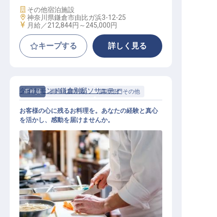
施設業態
その他宿泊施設
勤務地
神奈川県鎌倉市由比ガ浜3-12-25
給与
月給／212,844円～
245,000円
キープする
詳しく見る
ダイヤモンド鎌倉別邸ソサエティ
正社員
調理（調理師）
調理部門その他
お客様の心に残るお料理を。あなたの経験と真心
を活かし、感動を届けませんか。
老舗ホテルの調理係