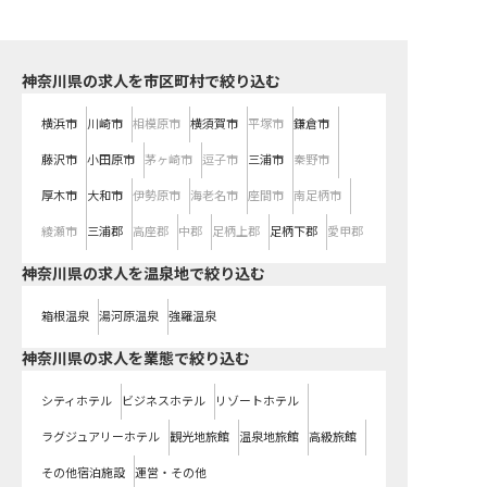
神奈川県の求人を市区町村で絞り込む
横浜市
川崎市
相模原市
横須賀市
平塚市
鎌倉市
藤沢市
小田原市
茅ヶ崎市
逗子市
三浦市
秦野市
厚木市
大和市
伊勢原市
海老名市
座間市
南足柄市
綾瀬市
三浦郡
高座郡
中郡
足柄上郡
足柄下郡
愛甲郡
神奈川県の求人を温泉地で絞り込む
箱根温泉
湯河原温泉
強羅温泉
神奈川県の求人を業態で絞り込む
シティホテル
ビジネスホテル
リゾートホテル
ラグジュアリーホテル
観光地旅館
温泉地旅館
高級旅館
その他宿泊施設
運営・その他