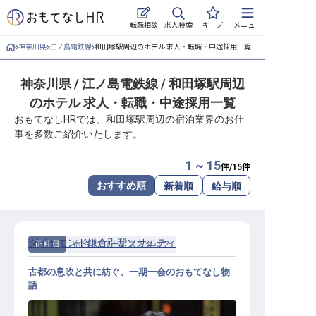
求人検索
転職相談
キープ
メニュー
神奈川県
江ノ島電鉄線
和田塚駅周辺のホテル 求人・転職・中途採用一覧
ログイン
神奈川県 / 江ノ島電鉄線 / 和田塚駅周辺
求人・施設を探す
のホテル 求人・転職・中途採用一覧
キープした求人
おもてなしHRでは、和田塚駅周辺の宿泊業界のお仕
事を多数ご紹介いたします。
就職・転職 合同説明会
1 ~ 15
件/
15
件
おもてなしHRについて
おすすめ順
新着順
給与順
ご利用の流れ
ダイヤモンド鎌倉別邸ソサエティ
正社員
宿泊
サービススタッフ
よくある質問
古都の息吹と共に紡ぐ、一期一会のおもてなし物
ホテル・宿泊業界情報コラム
語