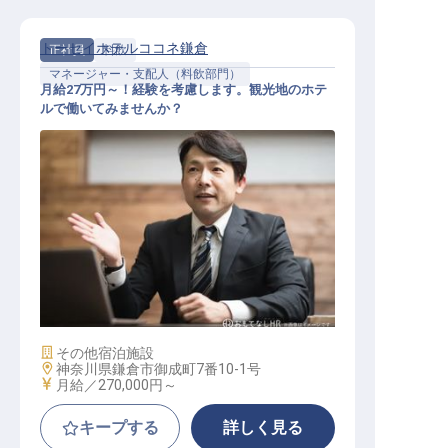
トーセイホテルココネ鎌倉
正社員
料飲
マネージャー・支配人（料飲部門）
月給27万円～！経験を考慮します。観光地のホテ
ルで働いてみませんか？
副支配人候補
施設業態
その他宿泊施設
勤務地
神奈川県鎌倉市御成町7番10-1号
給与
月給／270,000円～
キープする
詳しく見る