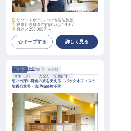
施設業態
リゾートホテル
その他宿泊施設
勤務地
神奈川県鎌倉市由比ガ浜4-10-7
給与
月給／250,000円～
キープする
詳しく見る
WeBase鎌倉
正社員
管理部門・その他
マネージャー・支配人（管理部門）
想い出深い鎌倉の旅を支える、バックオフィスの
要職◎業界・管理職経験不問