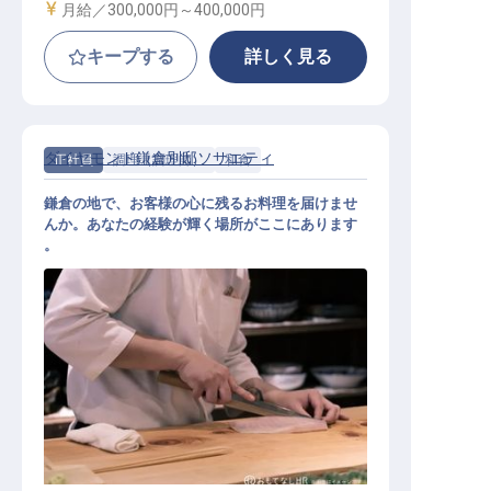
給与
月給／300,000円～
400,000円
キープする
詳しく見る
ダイヤモンド鎌倉別邸ソサエティ
正社員
調理（調理師）
和食
鎌倉の地で、お客様の心に残るお料理を届けませ
んか。あなたの経験が輝く場所がここにあります
。
老舗ホテルの調理係