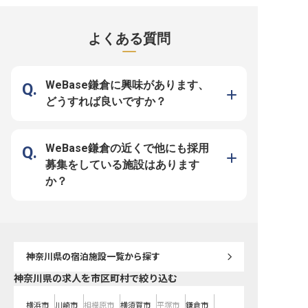
景観を望むこの場所で、お客様の心
鎌倉で紡ぐ、心温まるおもてなしの
の心に深く刻まれるよう
に残るお料理を提供しませんか。
食体験】 鎌倉の地で、お客様に忘
おもてなしを追求していま
七里ヶ浜の潮風を感じながら、旬の
れられない食の感動をお届けするお
配人候補として、予約管
食材を活かした繊細な一皿一皿に、
仕事です。地元の食材を活かし、季
ックイン、接客対応、そ
よくある質問
真心を込めて向き合うことができま
節の移ろいを感じさせる料理で、お
足度管理まで、ホテル運
す。 お客様の笑顔を想像しなが
客様の旅の思い出を彩りませんか。
る側面で中心的な役割を
ら、五感で楽しむ料理を創造する喜
一皿一皿に心を込め、五感で味わう
だきます。 お客様が心か
びを、私たちと共に分かち合いまし
喜びを提供することで、お客様の笑
ぎ、特別な時間を過ごせ
ょう。 伝統と革新が息づく環境
顔と「ありがとう」の言葉が、何よ
やかな気配りと真心を込
で、あなたの調理スキルとおもてな
りのやりがいとなります。お客様の
スを提供し、感動を創造
WeBase鎌倉に興味があります、
しの心を存分に発揮してください。
期待を超えるおもてなしを追求し、
とが私たちの使命です。 ーー【安
ーー【成長を支える環境と、豊かな
古都鎌倉ならではの特別な時間と空
心してキャリアを築ける
どうすれば良いですか？
キャリアパス】 あなたの調理経験
間を創造していきましょう。 ーー
ート体制】 新たな地での
を活かし、さらなる高みを目指せる
【成長を支える環境と、安心して長
から応援するため、社員
環境がここにあります。 仕込みか
く働ける職場】 経験豊富な方はも
し、引越し代金補助（最大3
らメニュー開発まで、幅広い業務を
ちろん、これまでの経験を活かして
円）もご用意しています。
通じてスキルアップを図り、将来の
さらにステップアップしたい方も歓
310,000円からスター
キャリアを築いていけます。 資格
迎します。チームワークを大切に
た生活基盤の上で支配人
WeBase鎌倉の近くで他にも採用
取得支援制度や充実した福利厚生、
し、互いに協力し合いながら、より
ャリアを築くことができま
従業員食堂も完備しており、安心し
良いサービスを追求できる環境で
上・利益管理、予算策定
募集をしている施設はあります
て長く働けるようサポート体制を整
す。 残業は月平均10時間程度と少
の採用・育成といった支
えています。 チームで協力し、互
なく、プライベートの時間も大切に
加え、サービス企画やイ
か？
いに高め合いながら、お客様に最高
できます。充実した研修制度や退職
案、ブランドPRなど、多
の感動をお届けする喜びを共に感じ
金制度、各種手当も完備しており、
る業務を通じてご自身の
ましょう。 ※2026年04月10日時点
安心して長くキャリアを築けるよ
げ、成長を実感できる環
の情報です
う、会社がしっかりとサポートいた
※2026年03月31日時点
します。 ※2026年03月06日時点の
情報です
神奈川県
の宿泊施設一覧から探す
神奈川県の求人を市区町村で絞り込む
横浜市
川崎市
相模原市
横須賀市
平塚市
鎌倉市