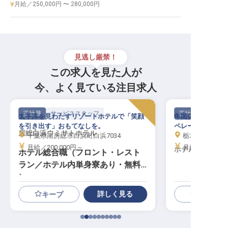
月給／250,000円 〜 280,000円
見逃し厳禁！
この求人を見た人が
今、よく見ている注目求人
正社員
サービススタッフ
正社員
太平洋を見わたすリゾートホテルで「笑顔
年間休日100日
を引き出す」おもてなしを。
ペレーション業務
房総白浜ウミサトホテル
千葉県南房総市白浜町白浜7034
栃木県日光市鬼怒
月給／200,000円～
月給／200,00
ホテルサンシャ
ホテル総合職（フロント・レスト
ラン／ホテル内単身寮あり・無料
）
詳しく見る
キープ