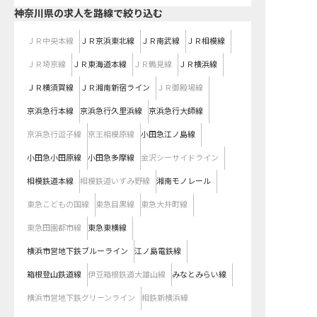
神奈川県
の求人を路線で絞り込む
ＪＲ中央本線
ＪＲ京浜東北線
ＪＲ南武線
ＪＲ相模線
ＪＲ埼京線
ＪＲ東海道本線
ＪＲ鶴見線
ＪＲ横浜線
ＪＲ横須賀線
ＪＲ湘南新宿ライン
ＪＲ御殿場線
京浜急行本線
京浜急行久里浜線
京浜急行大師線
京浜急行逗子線
京王相模原線
小田急江ノ島線
小田急小田原線
小田急多摩線
金沢シーサイドライン
相模鉄道本線
相模鉄道いずみ野線
湘南モノレール
東急こどもの国線
東急目黒線
東急大井町線
東急田園都市線
東急東横線
横浜市営地下鉄ブルーライン
江ノ島電鉄線
箱根登山鉄道線
伊豆箱根鉄道大雄山線
みなとみらい線
横浜市営地下鉄グリーンライン
相鉄新横浜線