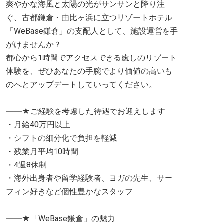
爽やかな海風と太陽の光がサンサンと降り注
ぐ、古都鎌倉・由比ヶ浜に立つリゾートホテル
「WeBase鎌倉」の支配人として、施設運営を手
がけませんか？
都心から1時間でアクセスできる癒しのリゾート
体験を、ぜひあなたの手腕でより価値の高いも
のへとアップデートしていってください。
――★ご経験を考慮した待遇でお迎えします
・月給40万円以上
・シフトの細分化で負担を軽減
・残業月平均10時間
・4週8休制
・海外出身者や留学経験者、ヨガの先生、サー
フィン好きなど個性豊かなスタッフ
――★「WeBase鎌倉」の魅力