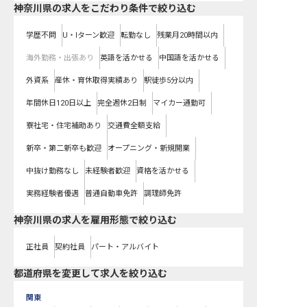
神奈川県の求人をこだわり条件で絞り込む
学歴不問
U・Iターン歓迎
転勤なし
残業月20時間以内
海外勤務・出張あり
英語を活かせる
中国語を活かせる
外資系
産休・育休取得実績あり
駅徒歩5分以内
年間休日120日以上
完全週休2日制
マイカー通勤可
寮社宅・住宅補助あり
交通費全額支給
新卒・第二新卒も歓迎
オープニング・新規開業
中抜け勤務なし
未経験者歓迎
資格を活かせる
実務経験者優遇
普通自動車免許
調理師免許
神奈川県の求人を雇用形態で絞り込む
正社員
契約社員
パート・アルバイト
都道府県を変更して求人を絞り込む
関東