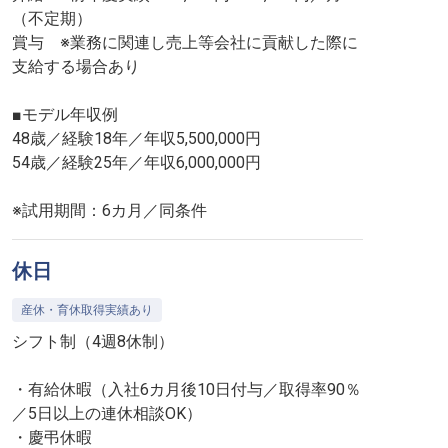
（不定期）
賞与 ※業務に関連し売上等会社に貢献した際に
支給する場合あり
■モデル年収例
48歳／経験18年／年収5,500,000円
54歳／経験25年／年収6,000,000円
※試用期間：6カ月／同条件
休日
産休・育休取得実績あり
シフト制（4週8休制）
・有給休暇（入社6カ月後10日付与／取得率90％
／5日以上の連休相談OK）
・慶弔休暇