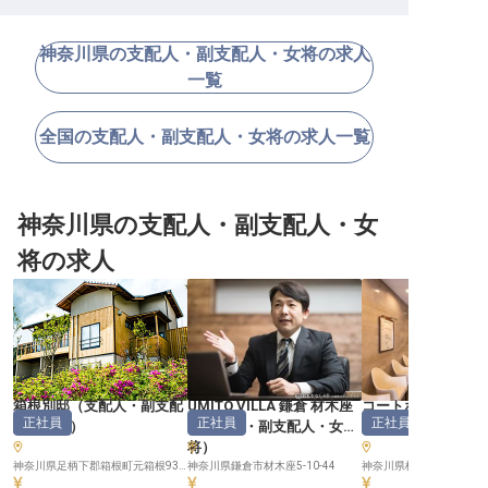
神奈川県の支配人・副支配人・女将の求人
一覧
全国の支配人・副支配人・女将の求人一覧
神奈川県の支配人・副支配人・女
将の求人
箱根別邸
（
支配人・副支配
UMITO VILLA 鎌倉 材木座
コートホテル新横
正社員
正社員
正社員
人・女将
）
（
支配人・副支配人・女
人・副支配人・女
将
）
神奈川県足柄下郡箱根町元箱根93-46
神奈川県鎌倉市材木座5-10-44
神奈川県横浜市港北区新横浜