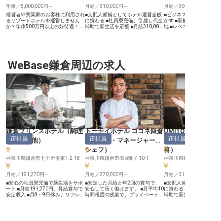
年俸／5,000,000円～
月給／310,000円～
月給／300,000円～
経営者や実業家のお客様に利用され
■支配人候補としてホテル運営全般
■ビジネスホテル運営の
るリゾートホテルを運営しません
に携わる ■社員寮完備、引越し代金
かす ■新横浜駅から徒歩
か？年俸500万円以上の好待遇！昇
補助で新生活を応援 ■月給310,000
地 ■レベニューマネジメ
給にはあなたの頑張りがしっかり反
円から、安定した収入で活躍 ■鎌倉
■英語力を活かせるグロ
映されます。産前・産後休暇の取得
の地で、お客様に心温まるおもてな
境！ ーー【おもてなしの心で紡
実績あり！ライフステージの変化に
しを ーー【お客様の心に残るおも
ぐ、新横浜の快適ステイ】
合わせて長期的に働ける環境が整っ
てなしを追求】 お客様一人ひとり
浜駅から徒歩5分、羽田
ています。冬季・夏季には連休を取
の心に深く刻まれるような、温かい
クセス良好な「コートホ
得できるため、プライベートの予定
WeBase鎌倉周辺の求人
おもてなしを追求しています。 支
浜」。ビジネス・観光の
も充実！会員制のリゾートホテル
配人候補として、予約管理からチェ
多くのお客様に選ばれて
「箱根別邸」は、自然を感じ、本来
ックイン、接客対応、そして顧客満
ホテルでは、お客様一人
の自分に戻れる贅沢な時間を提供し
足度管理まで、ホテル運営のあらゆ
り添ったサービスを大切
ています。※この求人は2022年5月
る側面で中心的な役割を担っていた
す。副支配人として、快
25日時点の情報です
だきます。 お客様が心から安ら
くりとスタッフの育成を
ぎ、特別な時間を過ごせるよう、細
に残るおもてなしを実現
やかな気配りと真心を込めたサービ
か？あなたのホテルマネ
スを提供し、感動を創造していくこ
験と英語力を活かし、国
とが私たちの使命です。 ーー【安
様に喜ばれるホテル運営
心してキャリアを築ける充実のサポ
画ください。 ーー【あなたのホテ
ート体制】 新たな地での挑戦を心
ルキャリアが輝く成長環境
鎌倉プリンスホテル
（
調理
トーセイホテル ココネ鎌倉
UMITO VILLA 鎌
から応援するため、社員寮を完備
配人として、運営収支管
正社員
正社員
正社員
し、引越し代金補助（最大300,000
ニューマネジメント、セ
部門その他
）
（
料理長・マネージャー・
（
支配人・副支配
円）もご用意しています。 月給
材育成まで幅広い業務を
シェフ
）
将
）
310,000円からスタートし、安定し
す。チームビルディング
た生活基盤の上で支配人としてのキ
スタッフ一人ひとりの成
神奈川県鎌倉市七里ガ浜東1-2-18
神奈川県鎌倉市御成町7-10-1
神奈川県鎌倉市材木座5-10
ャリアを築くことができます。 売
がら、ホテル全体の価値
上・利益管理、予算策定、スタッフ
できるやりがいのあるポ
月給／191,270円～
の採用・育成といった支配人業務に
月給／270,000円～
す。ビジネスホテルでの
月給／310,000円～
加え、サービス企画やイベント立
しながら、The Court株
■安心の社員寮完備で新生活をサポ
■安定した月給と年2回の賞与で、
■支配人候補としてホテ
案、ブランドPRなど、多岐にわた
スピタリティの精神を体
ート ■月給191,270円、昇給賞与で
安心して長く働けます。 ■月平均10
に携わる ■社員寮完備、
る業務を通じてご自身の可能性を広
ダーとして、さらなるキ
安定収入 ■月8～9日休み、リフレッ
時間程度の残業で、プライベートも
補助で新生活を応援 ■月給3
げ、成長を実感できる環境です。
プを目指せる環境です。
シュ休暇で充実 ■調理経験を活か
充実。 ■鎌倉に根ざして長く働け
円から、安定した収入で活
※2026年03月31日時点の情報です
テルマネジメントスキル
し、メニュー開発にも挑戦 ーー
る、転勤なしの安心環境です。 ■充
の地で、お客様に心温ま
揮してください。 ※2025
【古都鎌倉で紡ぐ、心温まるおもて
実の福利厚生と手当で、あなたの頑
しを ーー【お客様の心に残るおも
日時点の情報です
なしの食体験】 古都鎌倉の美しい
張りをしっかり評価。 ーー【古都
てなしを追求】 お客様一