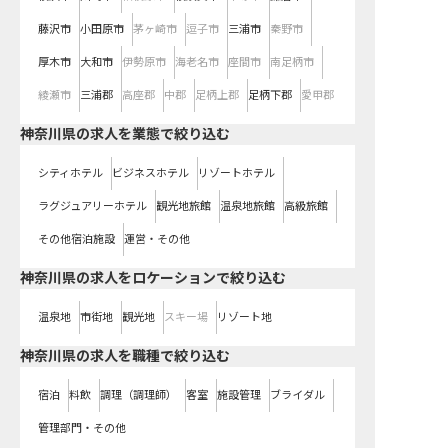
藤沢市
小田原市
茅ヶ崎市
逗子市
三浦市
秦野市
厚木市
大和市
伊勢原市
海老名市
座間市
南足柄市
綾瀬市
三浦郡
高座郡
中郡
足柄上郡
足柄下郡
愛甲郡
神奈川県の求人を業態で絞り込む
シティホテル
ビジネスホテル
リゾートホテル
ラグジュアリーホテル
観光地旅館
温泉地旅館
高級旅館
その他宿泊施設
運営・その他
神奈川県の求人をロケーションで絞り込む
温泉地
市街地
観光地
スキー場
リゾート地
神奈川県の求人を職種で絞り込む
宿泊
料飲
調理（調理師）
客室
施設管理
ブライダル
管理部門・その他