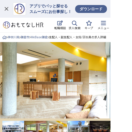
アプリでパッと探せる
ダウンロード
スムーズにお仕事探し！
ログイン
求人検索
転職相談
キープ
メニュー
求人・施設を探す
神奈川県
鎌倉市
WeBase鎌倉
支配人・副支配人・女将/正社員の求人詳細
キープした求人
就職・転職 合同説明会
おもてなしHRについて
ご利用の流れ
よくある質問
ホテル・宿泊業界情報コラム