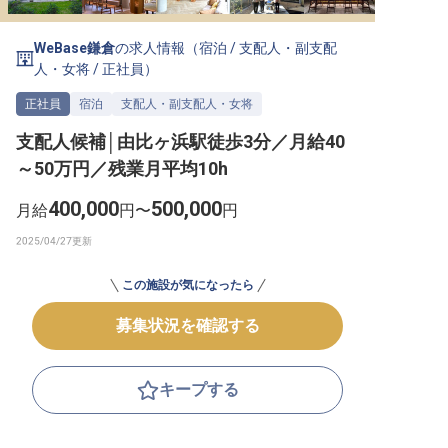
転職サポートに申し込む
無料
WeBase鎌倉
の求人情報（
宿泊
/
支配人・副支配
人・女将
/
正社員
）
採用をお考えの企業様へ
正社員
宿泊
支配人・副支配人・女将
支配人候補│由比ヶ浜駅徒歩3分／月給40
～50万円／残業月平均10h
400,000
500,000
月給
円〜
円
この施設が気になったら
募集状況を確認する
キープする