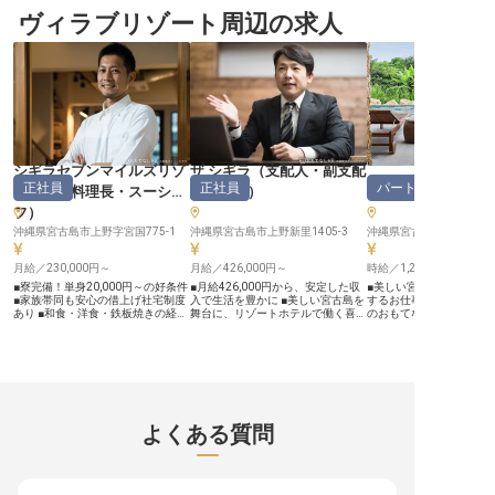
種を問わずマネジメント経験のある
化の中で、お客様に最高の滞在を提
れた美しいリゾートで、
方は沖縄で新たな生活をスタートさ
ヴィラブリゾート周辺の求人
供するため、あなたのホスピタリテ
に残る体験を提供しません
せてみませんか。ホテルすぐ隣には
ィを存分に発揮してください。 宿
たちは、お客様一人ひと
毎年300万人もの観光客が訪れる人
泊部門のマネージャーとして、お客
を先読みし、細やかな気
気観光スポット「ウミカジテラス」
様一人ひとりの心に残る体験を創り
にするおもてなしの心を
もあります。※2023年6月27日時点
出すことが私たちの喜びです。 チ
ています。 あなたの培っ
の情報です。
ームと共に、温かいおもてなしの心
験と知識を活かし、お客
を大切にし、お客様の笑顔を最優先
感動と安らぎをお届けす
に考えたサービスを追求していきま
いのある仕事です。 共に
しょう。 地域に根ざした施設とし
ホスピタリティを世界に
て、お客様との出会いを大切にして
きましょう。 ーー【キャリアアッ
います。 ーー【成長を支える環境
プと働きやすさを両立で
とキャリアアップの道】 宿泊部門
統括部長として、2施設
シギラセブンマイルズリゾ
ザ シギラ
（
支配人・副支配
の運営管理からスタッフ育成まで、
と戦略立案を担う重要な
the rescape
正社員
正社員
パート・アルバイ
幅広い業務を通じてマネジメントス
です。 強力なリーダーシ
ート
（
副料理長・スーシェ
人・女将
）
キルを磨ける環境です。 経験豊富
ームマネジメント能力を
フ
）
な方はもちろん、更なるキャリアア
テル全体の収益最大化に
ップを目指したい方も歓迎いたしま
ださい。 年間休日120日
沖縄県宮古島市上野字宮国775-1
沖縄県宮古島市上野新里1405-3
沖縄県宮古島市城辺長間19
す。 入社後6ヶ月の契約期間を経
おり、プライベートも大
て、正社員登用制度もございますの
ら長く働ける環境です。 
月給／230,000円～
で、安心して長期的なキャリアを築
月給／426,000円～
完備しているため、遠方
時給／1,200円～
くことが可能です。 チームワーク
も安心。 あなたのキャリ
■寮完備！単身20,000円～の好条件
■月給426,000円から、安定した収
■美しい宮古島で、お客
を大切にし、互いに支え合いながら
の地でさらに輝かせませ
■家族帯同も安心の借上げ社宅制度
入で生活を豊かに ■美しい宮古島を
するお仕事です ■未経験
成長できる職場で、あなたの可能性
※2026年03月26日時点
あり ■和食・洋食・鉄板焼きの経験
舞台に、リゾートホテルで働く喜び
のおもてなしを学べます 
を広げてください。
を活かせる ■調理師免許不問！あな
■お客様の笑顔を創る、おもてなし
とんどなく、プライベート
たの腕で勝負！ ーー【南の島で輝
の心を活かせる環境 ■フロント支配
週3日から勤務可能、働
く、あなたの料理人としての才能】
人として、チームを導くやりがいあ
談ください ーー【宮古島の魅力を
南西楽園リゾートでは、お客様に極
る仕事 ーー【宮古島の自然と共に
伝える、心温まるおもてな
上の食体験をご提供するため、情熱
おもてなしを】 沖縄県宮古島の息
古島の美しい自然に囲ま
ある調理スタッフを募集しておりま
をのむような美しい自然に囲まれた
で、お客様に忘れられな
す。南国の新鮮な食材を活かした和
リゾートで、お客様をお迎えするフ
出するお仕事です。 チェ
食、洋食、鉄板焼きの各ジャンル
ロント支配人のお仕事です。 訪れ
ン・チェックアウト業務
よくある質問
で、あなたの技術と感性を存分に発
るお客様にとって忘れられない滞在
様からの様々なお問い合
揮していただけます。ホテルレスト
となるよう、温かいおもてなしの心
予約管理まで、多岐にわ
ランでの経験がなくても、料飲施設
と細やかな気配りで、最高のサービ
通じて、お客様一人ひと
での調理経験があれば大歓迎！お客
スを提供してください。 宮古島の
ったサービスを提供しま
様の「美味しい」という笑顔のため
魅力を最大限に引き出し、お客様に
の表情や言葉からニーズ