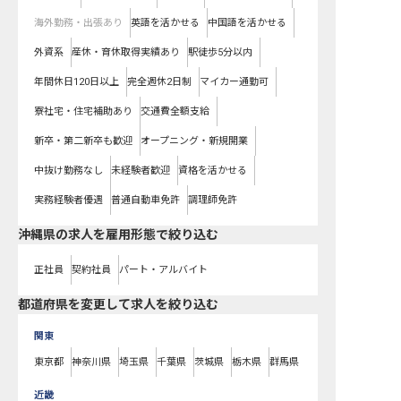
海外勤務・出張あり
英語を活かせる
中国語を活かせる
外資系
産休・育休取得実績あり
駅徒歩5分以内
年間休日120日以上
完全週休2日制
マイカー通勤可
寮社宅・住宅補助あり
交通費全額支給
新卒・第二新卒も歓迎
オープニング・新規開業
中抜け勤務なし
未経験者歓迎
資格を活かせる
実務経験者優遇
普通自動車免許
調理師免許
沖縄県の求人を雇用形態で絞り込む
正社員
契約社員
パート・アルバイト
都道府県を変更して求人を絞り込む
関東
東京都
神奈川県
埼玉県
千葉県
茨城県
栃木県
群馬県
近畿