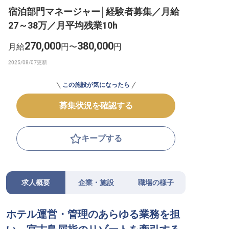
宿泊部門マネージャー│経験者募集／月給
転職サポートに申し込む
無料
27～38万／月平均残業10h
採用をお考えの企業様へ
270,000
380,000
月給
円〜
円
この施設が気になったら
募集状況を確認する
キープする
求人概要
企業・施設
職場の様子
ホテル運営・管理のあらゆる業務を担