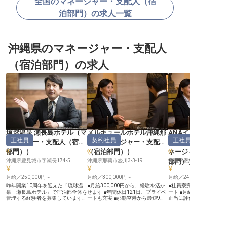
全国のマネージャー・支配人（宿
泊部門）の求人一覧
沖縄県のマネージャー・支配人
（宿泊部門）の求人
琉球温泉 瀬長島ホテル
（
マ
メルキュールホテル沖縄那
ANAインターコン
正社員
契約社員
正社員
ネージャー・支配人（宿泊
覇
（
マネージャー・支配人
ル万座ビーチリゾ
部門）
）
（宿泊部門）
）
ネージャー・支配
沖縄県豊見城市字瀬長174-5
沖縄県那覇市壺川3-3-19
部門）
沖縄県恩納村字瀬良垣226
）
月給／250,000円～
月給／300,000円～
月給／245,000円～
昨年開業10周年を迎えた「琉球温
■月給300,000円から、経験を活か
■社員寮完備で、新しい
泉 瀬長島ホテル」で宿泊部全体を
せます ■年間休日121日、プライベ
ート ■月給245,000円
管理する経験者を募集しています。
ートも充実 ■那覇空港から最短9
正当に評価 ■年間休日12
月給25万円以上！年2回の昇給・賞
分、駅徒歩1分の好立地 ■正社員登
イベートも充実 ■統括部
与や、県外からの移住者には最大
用制度あり、長期的なキャリアを
沖縄のホテルを牽引 ーー【沖縄の
10万円の引越補助などが受けられ
ーー【沖縄の地で育む、心温まるお
美しいリゾートで、おも
る制度を用意しています。規模・業
もてなし】 沖縄の美しい自然と文
を育む】 沖縄の豊かな自