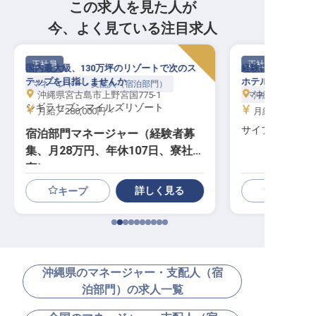
この求人を見た人が
今、よく見ている注目求人
正社員
正社員
国内最大級、130万坪のリゾートで次のス
経験に応じ月給5
テップを目指しませんか
ホテルのサービス
マネージャー・支配人（宿泊部門）
沖縄県宮古島市上野宮国775-1
沖縄県島尻郡久
マネージャー・支
シギラセブンマイルズリゾート
月給／280,000円～
月給／280,00
サイプレスリゾ
宿泊部門マネージャー（経験者募
集、月28万円、年休107日、寮社宅
有）
詳しく見る
キープ
沖縄県のマネージャー・支配人（宿
泊部門）の求人一覧