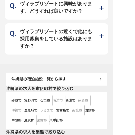
に、一緒におもてなし料理を創り上
心からの感動をお届けする、やりが
古島ならではの魅力や文
ヴィラブリゾートに興味がありま
げていきましょう。資格よりもあな
いと喜びにあふれる日々が待ってい
ことで、お客様の心に残
たの情熱と腕前を重視します。 ー
ます。 ーー【キャリアアップと働
い出を共に創り上げてい
す、どうすれば良いですか？
ー【チームで成長！キャリアアップ
きがいを追求】 フロント支配人と
か。 あなたの温かいおも
を応援する環境】 調理主任から副
して、チームをまとめ、サービスの
心が、お客様の旅をより
料理長としてのポジションで、あな
質を高める重要な役割を担っていた
にします。 ーー【未経験から始め
たのキャリアステップアップを強力
だきます。 お客様対応はもちろ
る、成長と挑戦の舞台】 
にバックアップ！経験豊富な料理長
ん、スタッフの育成やシフト管理、
界が初めての方もご安心
のもと、さらなる技術向上はもちろ
売上向上に向けた戦略立案など、幅
未経験からでも、お客様
ヴィラブリゾートの近くで他にも
ん、マネジメント力も身につけられ
広い業務を通じてリーダーシップを
やおもてなしの基本を丁
る環境です。単身者には20,000円
発揮できる環境です。 あなたの経
とができます。普通自動
採用募集をしている施設はありま
～の寮をご用意し、家族帯同の方に
験とスキルを存分に活かし、さらな
持ちで、宮古島を愛する
は借上げ社宅制度（上限付き半額会
るキャリアアップを目指せる職場で
れば、どなたでも歓迎い
すか？
社負担）もございます。さらに引越
す。 共に成長し、お客様に愛され
残業はほとんどなく、週
し費用や交通費も会社負担！南の島
るリゾートを創り上げていきましょ
務時間も相談可能ですの
ならではの豊かな食材と環境の中
う。
ベートとの両立も叶います
で、料理人としての腕を磨きなが
い宮古島で、お客様の笑
ら、充実したリゾートライフを送っ
ながら働ける喜びを感じ
てみませんか？ ※2025年07月30日
身の新しいキャリアを築
時点の情報です
ャンスです。 ※2025年1
点の情報です
沖縄県
の宿泊施設一覧から探す
沖縄県の求人を市区町村で絞り込む
那覇市
宜野湾市
石垣市
浦添市
名護市
糸満市
沖縄市
豊見城市
うるま市
宮古島市
南城市
国頭郡
中頭郡
島尻郡
宮古郡
八重山郡
沖縄県の求人を業態で絞り込む