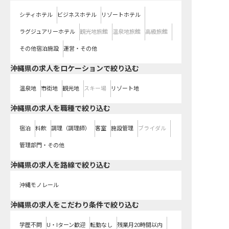
シティホテル
ビジネスホテル
リゾートホテル
ラグジュアリーホテル
観光地旅館
温泉地旅館
高級旅館
その他宿泊施設
運営・その他
沖縄県の求人をロケーションで絞り込む
温泉地
市街地
観光地
スキー場
リゾート地
沖縄県の求人を職種で絞り込む
宿泊
料飲
調理（調理師）
客室
施設管理
ブライダル
管理部門・その他
沖縄県
の求人を路線で絞り込む
沖縄モノレール
沖縄県の求人をこだわり条件で絞り込む
学歴不問
U・Iターン歓迎
転勤なし
残業月20時間以内