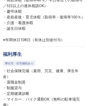
・有給休暇（取得率40％／半日単位での取得可
／5日以上の連休相談OK）
・慶弔休暇
・産前産後・育児休暇（取得率・復帰率100％）
・介護・看護休暇
・誕生日休暇
※年間休日108日（有休は別途付与）
福利厚生
寮社宅・住宅補助あり
・社会保険完備（雇用、労災、健康、厚生年
金）
・退職金制度
・制服貸与
・定期健康診断
・マイカー、バイク通勤OK（無料の駐車場完
備）