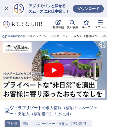
アプリでパッと探せる
ダウンロード
スムーズにお仕事探し！
ログイン
求人検索
転職相談
キープ
メニュー
求人・施設を探す
沖縄県
宮古島市
ヴィラブリゾート
マネージャー・支配人（宿泊部門）/正社員の求人詳細
キープした求人
就職・転職 合同説明会
おもてなしHRについて
ご利用の流れ
よくある質問
ヴィラブリゾート
の求人情報（
宿泊
/
マネージャ
ホテル・宿泊業界情報コラム
ー・支配人（宿泊部門）
/
正社員
）
正社員
宿泊
マネージャー・支配人（宿泊部門）