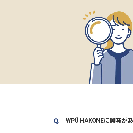
WPÜ HAKONEに興