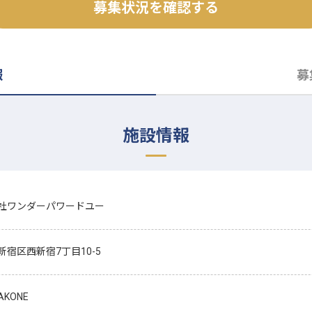
募集状況を確認する
報
募
施設情報
社ワンダーパワードユー
新宿区西新宿7丁目10-5
AKONE