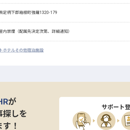
県足柄下郡箱根町強羅1320-179
屋内禁煙（配属先決定次第、詳細通知）
トホテル
その他宿泊施設
HR
が
サポート
事探しを
ます！