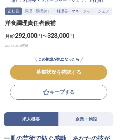
師）
/
料理長・マネージャー・シェフ
/
正社員
）
転職サポートに申し込む
無料
正社員
調理（調理師）
料理長・マネージャー・シェフ
洋食調理責任者候補
採用をお考えの企業様へ
292,000
328,000
月給
円〜
円
この施設が気になったら
募集状況を確認する
キープする
求人概要
企業・施設
一皿の芸術で紡ぐ感動、あなたの技が