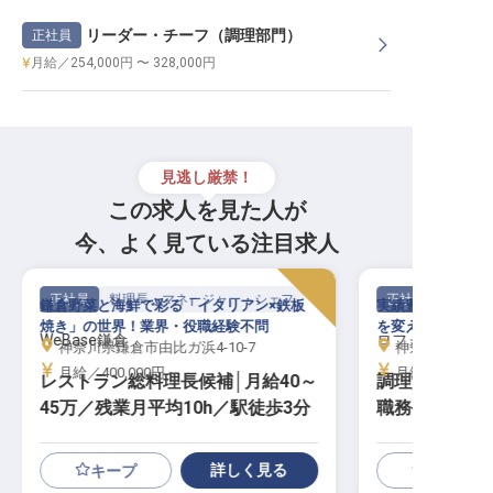
リーダー・チーフ（調理部門）
正社員
月給／254,000円 〜 328,000円
見逃し厳禁！
この求人を見た人が
今、よく見ている注目求人
正社員
料理長・マネージャー・シェフ
正社員
鎌倉野菜と海鮮で彩る「イタリアン×鉄板
実績豊富な企業が
焼き」の世界！業界・役職経験不問
を変え、安定した
WeBase鎌倉
ロフォス湘南
神奈川県鎌倉市由比ガ浜4-10-7
神奈川県三浦郡
月給／400,000円～
月給／295,75
レストラン総料理長候補│月給40～
調理責任者│
45万／残業月平均10h／駅徒歩3分
職務手当あり／
詳しく見る
キープ