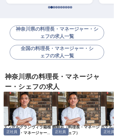
神奈川県の料理長・マネージャー・シ
ェフの求人一覧
全国の料理長・マネージャー・シ
ェフの求人一覧
神奈川県の料理長・マネージャ
ー・シェフの求人
エンゼルグランヴィラ箱根
静観荘
（
料理長・マネージ
ホテルインディゴ
正社員
正社員
正社員
（
料理長・マネージャー・
ャー・シェフ
）
（
料理長・マネー