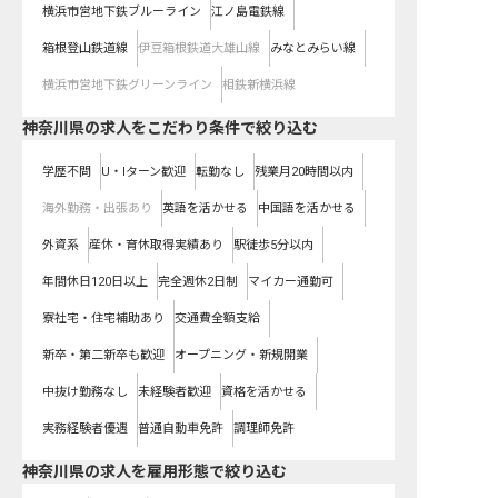
横浜市営地下鉄ブルーライン
江ノ島電鉄線
箱根登山鉄道線
伊豆箱根鉄道大雄山線
みなとみらい線
横浜市営地下鉄グリーンライン
相鉄新横浜線
神奈川県の求人をこだわり条件で絞り込む
学歴不問
U・Iターン歓迎
転勤なし
残業月20時間以内
海外勤務・出張あり
英語を活かせる
中国語を活かせる
外資系
産休・育休取得実績あり
駅徒歩5分以内
年間休日120日以上
完全週休2日制
マイカー通勤可
寮社宅・住宅補助あり
交通費全額支給
新卒・第二新卒も歓迎
オープニング・新規開業
中抜け勤務なし
未経験者歓迎
資格を活かせる
実務経験者優遇
普通自動車免許
調理師免許
神奈川県の求人を雇用形態で絞り込む