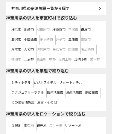
神奈川県
の宿泊施設一覧から探す
神奈川県の求人を市区町村で絞り込む
横浜市
川崎市
相模原市
横須賀市
平塚市
鎌倉市
藤沢市
小田原市
茅ヶ崎市
逗子市
三浦市
秦野市
厚木市
大和市
伊勢原市
海老名市
座間市
南足柄市
綾瀬市
三浦郡
高座郡
中郡
足柄上郡
足柄下郡
愛甲郡
神奈川県の求人を業態で絞り込む
シティホテル
ビジネスホテル
リゾートホテル
ラグジュアリーホテル
観光地旅館
温泉地旅館
高級旅館
その他宿泊施設
運営・その他
神奈川県の求人をロケーションで絞り込む
温泉地
市街地
観光地
スキー場
リゾート地