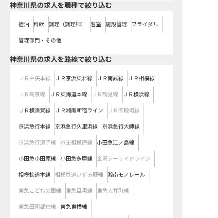
神奈川県の求人を職種で絞り込む
宿泊
料飲
調理（調理師）
客室
施設管理
ブライダル
管理部門・その他
神奈川県
の求人を路線で絞り込む
ＪＲ中央本線
ＪＲ京浜東北線
ＪＲ南武線
ＪＲ相模線
ＪＲ埼京線
ＪＲ東海道本線
ＪＲ鶴見線
ＪＲ横浜線
ＪＲ横須賀線
ＪＲ湘南新宿ライン
ＪＲ御殿場線
京浜急行本線
京浜急行久里浜線
京浜急行大師線
京浜急行逗子線
京王相模原線
小田急江ノ島線
小田急小田原線
小田急多摩線
金沢シーサイドライン
相模鉄道本線
相模鉄道いずみ野線
湘南モノレール
東急こどもの国線
東急目黒線
東急大井町線
東急田園都市線
東急東横線