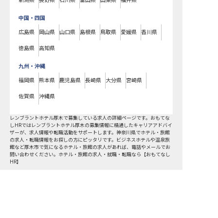
新潟県
長野県
石川県
富山県
山梨県
福井県
中国・四国
広島県
岡山県
山口県
島根県
鳥取県
愛媛県
香川県
徳島県
高知県
九州・沖縄
福岡県
熊本県
鹿児島県
長崎県
大分県
宮崎県
佐賀県
沖縄県
レンブラントホテル厚木で募集している求人の詳細ページです。おもてな
しHRではレンブラントホテル厚木の募集情報に精通したキャリアアドバイ
ザーが、求人情報や転職活動をサポートします。神奈川県でホテル・旅館
の求人・転職情報をお探しの方にピッタリです。ビジネスホテルや温泉旅
館など
厚木市
で気になるホテル・旅館の求人があれば、電話やメールでお
問い合わせください。ホテル・旅館の求人・就職・転職なら【おもてなし
HR】
おもてなしHR
が