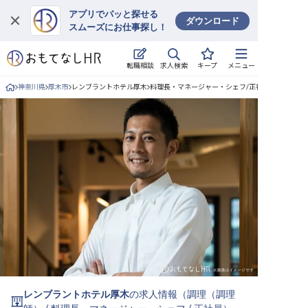
アプリでパッと探せる
ダウンロード
スムーズにお仕事探し！
ログイン
求人検索
転職相談
キープ
メニュー
求人・施設を探す
神奈川県
厚木市
レンブラントホテル厚木
料理長・マネージャー・シェフ/正社員の求人詳細
キープした求人
就職・転職 合同説明会
おもてなしHRについて
ご利用の流れ
よくある質問
ホテル・宿泊業界情報コラム
レンブラントホテル厚木
の求人情報（
調理（調理