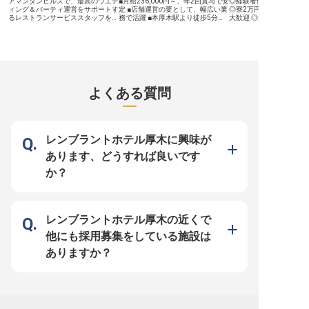
アマンダンヒルズで、最高のウエデ
■月給236,000円～、年2回賞与で安
◎経験者優遇！洋食調理
完備しているため、遠方からの転職
につけながら、箱根の地
ィング＆パーティ運営をサポートす
定 ■店舗運営の要として、幅広い業
◎寮2万円控除！U・Iタ
も安心。 新しいステージで、あな
リアを築きませんか？ ※20
るレストランサービススタッフを募
務で活躍 ■本厚木駅より徒歩5分、
大歓迎 ◎月給27万円～3
たの可能性を広げてください。
月08日時点の情報です
集します。月給249,000円～
通勤も快適 ■家族手当や社員割引な
験・スキルに応じてご相談
385,000円に加え、各種手当やイン
ど、嬉しい福利厚生 ーーお客様の
かないあり！マイカー通勤OK
センティブが充実。シェフやウエデ
心に残るおもてなしを追求する場所
根・芦ノ湖を望む絶景ロ
ィングプランナーと連携し、特別な
お客様に最高の体験を提供するた
に佇む「リブマックスリゾ
瞬間を演出。厚木市の美しい環境
め、細やかな気配りと温かい笑顔で
根芦ノ湖」。 富士山と芦
で、心に響くサービスを提供しませ
接客に励んでいただきます。お料理
観を一望できるリゾート
んか？あなたの情熱が輝く職場がこ
やお飲み物の提供はもちろん、お客
洋食レストランで、調理
こにあります！ ※2025年05月19日
様一人ひとりのニーズを察し、心に
募集します。箱根ならで
よくある質問
時点の情報です
残る時間をお届けすることが私たち
雰囲気の中、ご宿泊のお
の喜びです。季節ごとのメニュー提
供する本格洋食料理を担
案やサービス改善にも積極的に関わ
ン。調理補助からスター
り、常に最高の状態でお客様をお迎
理長・料理長候補までス
えできるよう、チーム一丸となって
プ可能。洋食調理のご経
取り組んでいます。あなたのアイデ
は、ご経験に応じてポジ
レンブラントホテル厚木に興味が
アと情熱が、お客様の笑顔に繋がる
遇を柔軟にご相談可能です。 
やりがいを感じられるでしょう。
企業ならでは！働きやす
あります、どうすれば良いです
ーー経験を活かし、次世代を育むリ
たサポート体制 1998年
ーダーへ 飲食業界でのご経験を活
介から始め、今ではホテ
か？
かし、店舗責任者候補として活躍し
ョン、飲食と幅広く事業
ませんか。ここでは、単なる業務遂
いる「リブマックスグル
行だけでなく、スタッフの育成やシ
定基盤をもつ当社ならで
フト管理、売上向上に向けた戦略立
をご用意しています。社
案など、店舗運営全般に深く関わる
円控除（水道・光熱費の
ことができます。チームをまとめ、
担）！過度な残業を抑制
レンブラントホテル厚木の近くで
共に成長していく喜びを感じなが
力を入れているため、心
ら、あなたのリーダーシップを発揮
持って料理と向き合うこ
他にも採用募集をしている施設は
してください。経験豊富な先輩社員
す。幅広いスキルを身に
がサポートし、着実にステップアッ
実した昇給・昇格・キャ
ありますか？
プできる環境です。将来のキャリア
制度で思う存分成長して
を見据え、おもてなしのプロフェッ
ショナルとして更なる高みを目指せ
る場所です。