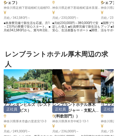
シェフ
）
シェフ
）
神奈川県足柄下郡箱根町元箱根93-46
神奈川県足柄下郡箱根町湯本茶屋19
月給／342,580円～
月給／230,000円～
月給／230,000円～
■単身寮完備で新生活を応援。月1
■月給230,000円～380,000円で安
■国際ブランドホテルで
～2万円の寮費で安心スタート。 ■
定した収入 ■社員寮完備で新生活も
アップ ■単身寮完備で箱
月給342,580円から。賞与年2回、
安心、生活基盤をサポート ■調理経
活をサポート ■IHG系列
昇給で頑張りを評価。 ■年間休日
験を活かし、旅館の料理を支えるや
外宿泊優待あり ■無料シ
120日、完全週休2日制。充実のプ
りがい ■昇給・賞与あり、あなたの
で通勤もラクラク！ ーー【箱根の
ライベートを確保。 ■調理管理職候
頑張りを正当に評価 ーー【箱根の
魅力を料理で表現する創
補として、キャリアアップを目指せ
自然が育む、心温まるおもてなし】
箱根の豊かな自然と文化
る環境です。 ーー【豊かな自然が
箱根の豊かな自然に囲まれた当施設
「ホテルインディゴ箱根
育む、心温まるおもてなしの舞台】
レンブラントホテル厚木周辺の求
では、お客様に心から安らぎを感じ
あなたの料理の腕を振る
この地で、お客様の心に残るお料理
ていただけるよう、真心を込めたお
んか？当ホテルは、世界的
を提供しませんか。 四季折々の美
もてなしを大切にしています。 料
テルズ＆リゾーツのブラ
人
しい景色に囲まれた当施設では、訪
理は、地元の旬の食材を活かし、五
て、箱根の魅力を存分に
れるすべての方に最高の癒しと感動
感で味わう喜びを提供。 お客様の
もてなしを提供しています
をお届けしています。 地元の旬の
笑顔のために、一品一品に心を込め
シェフドパルティとして
食材を活かし、一品一品に真心を込
て調理しています。 日本の伝統と
いながら、最高品質の料
めて調理する。 それが私たちのお
現代の感性が融合した、記憶に残る
の記憶に残る体験を創出
もてなしの原点です。 お客様の
料理を共に創り上げていきましょ
きます！四季折々の箱根
「美味しい」という笑顔が、何より
う。 ーー【あなたの成長を支え
り入れた創造的な料理で
の喜びとなるでしょう。 あなたの
る、働きやすい環境】 調理場で
ゲストを魅了する喜びを
培ってきた調理スキルと情熱を、ぜ
は、料理長の次に責任のある2番手
ち合いましょう！ ーー【グローバ
ひこの場所で輝かせてください。
として、仕込みから煮物、焼き物ま
ルブランドで広がるあな
ーー【安定した環境で、あなたのキ
で一連の調理業務をお任せします。
性】 リーダーシップを発
ャリアを育む】 私たちは、スタッ
幅広い経験を積むことで、料理人と
ら調理技術を磨ける環境
アマンダンヒルズ
（
レスト
レンブラントホテル厚木
リブマックスリゾ
フ一人ひとりが安心して長く働ける
してのスキルをさらに高めることが
取得補助制度や各種教育
正社員
正社員
正社員
ランサービス
）
（
マネージャー・支配人
芦ノ湖
（
環境を大切にしています。 年間休
できます。 公休月7～8日、有給休
活用してスキルアップが可
日120日の完全週休2日制で、プラ
暇も取得可能で、プライベートも大
らに単身寮の完備や小田
（料飲部門）
）
イベートも充実させながら仕事に取
切にしながら働ける環境です。 社
ル間の無料シャトルバス
り組めます。 また、調理管理職候
神奈川県厚木市森の里若宮13-3
員寮も完備しており、遠方からの転
神奈川県厚木市中町2-13-1
やすい環境が整っています
神奈川県足柄下郡箱根町
補として、将来を見据えたキャリア
職者も安心して新しい生活をスター
ループの国内外ホテル宿
アップを支援。 研修育成制度や資
トできます。 ※2026年03月06日時
ストラン割引など、ホス
月給／249,000円～
月給／236,000円～
月給／250,000円～
格取得支援も充実しており、あなた
点の情報です
業界ならではの魅力的な
の成長を後押しします。 単身寮も
充実！ 世界に通用するス