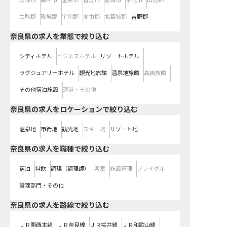
五條市
御所市
生駒市
香芝市
葛城市
宇陀市
山辺郡
生駒郡
磯城郡
宇陀郡
高市郡
北葛城郡
吉野郡
奈良県の求人を業態で絞り込む
シティホテル
ビジネスホテル
リゾートホテル
ラグジュアリーホテル
観光地旅館
温泉地旅館
高級旅館
その他宿泊施設
運営・その他
奈良県の求人をロケーションで絞り込む
温泉地
市街地
観光地
スキー場
リゾート地
奈良県の求人を職種で絞り込む
宿泊
料飲
調理（調理師）
客室
施設管理
ブライダル
管理部門・その他
奈良県
の求人を路線で絞り込む
ＪＲ関西本線
ＪＲ奈良線
ＪＲ桜井線
ＪＲ和歌山線