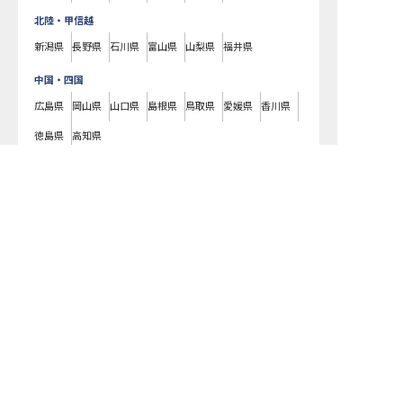
北陸・甲信越
新潟県
長野県
石川県
富山県
山梨県
福井県
中国・四国
広島県
岡山県
山口県
島根県
鳥取県
愛媛県
香川県
徳島県
高知県
九州・沖縄
福岡県
熊本県
鹿児島県
長崎県
大分県
宮崎県
佐賀県
沖縄県
洋食屋 烟（仮称）で募集している求人の詳細ページです。おもてなしHRで
は洋食屋 烟（仮称）の募集情報に精通したキャリアアドバイザーが、求人
情報や転職活動をサポートします。奈良県でホテル・旅館の求人・転職情
報をお探しの方にピッタリです。ビジネスホテルや温泉旅館など
御所市
で
気になるホテル・旅館の求人があれば、電話やメールでお問い合わせくだ
さい。ホテル・旅館の求人・就職・転職なら【おもてなしHR】