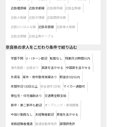
近鉄橿原線
近鉄京都線
近鉄御所線
近鉄生駒線
近鉄大阪線
近鉄天理線
近鉄田原本線
近鉄けいはんな線
近鉄奈良線
近鉄南大阪線
近鉄吉野線
近鉄生駒ケーブル
奈良県の求人をこだわり条件で絞り込む
学歴不問
U・Iターン歓迎
転勤なし
残業月20時間以内
海外勤務・出張あり
英語を活かせる
中国語を活かせる
外資系
産休・育休取得実績あり
駅徒歩5分以内
年間休日120日以上
完全週休2日制
マイカー通勤可
寮社宅・住宅補助あり
交通費全額支給
新卒・第二新卒も歓迎
オープニング・新規開業
中抜け勤務なし
未経験者歓迎
資格を活かせる
実務経験者優遇
普通自動車免許
調理師免許