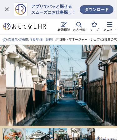
アプリでパッと探せる
ダウンロード
スムーズにお仕事探し！
ログイン
求人検索
転職相談
キープ
メニュー
求人・施設を探す
奈良県
御所市
洋食屋 烟（仮称）
料理長・マネージャー・シェフ/正社員の求人詳細
キープした求人
就職・転職 合同説明会
おもてなしHRについて
ご利用の流れ
よくある質問
ホテル・宿泊業界情報コラム