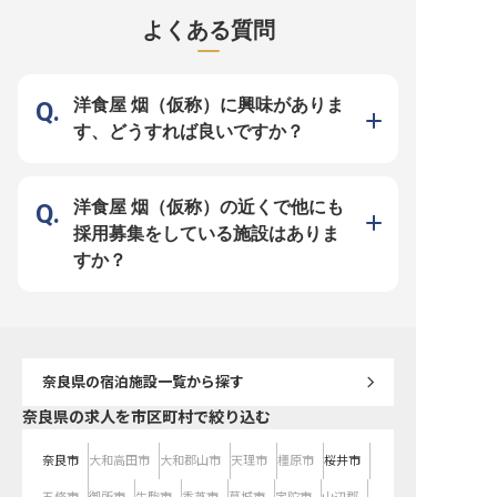
んか？あなたの挑戦をお待ちしてい
では、訪れるお客様一人ひとりに寄
「MIROKU 奈良by THE S
ます！ ※2025年04月17日時点の情
り添ったおもてなしをご提供してい
HOTELS」は、池のほと
よくある質問
報です
ます。フロントスタッフとして、チ
イフスタイルホテル。開
ェックインやチェックアウトのご対
スのカフェバー、ゆった
応はもちろん、観光案内を通じて蔵
る客室や宿泊者専用ラウ
王の魅力をお伝えする大切な役割を
え、快適な滞在を提供し
担っていただきます。「また来た
※この求人は2024年3月
い」と思っていただける瞬間が、こ
情報です
洋食屋 烟（仮称）に興味がありま
の仕事の一番の喜びです。 ーー
【安心して長く働ける環境が整って
す、どうすれば良いですか？
います】 年間休日110日に加え、有
給休暇もしっかり取得できるため、
オンとオフのメリハリをつけながら
働くことができます。マイカー通勤
の場合も駐車場代の自己負担がない
のも嬉しいポイントです。また、書
洋食屋 烟（仮称）の近くで他にも
類選考後には寮・社宅についてのご
案内もございますので、遠方からの
採用募集をしている施設はありま
ご応募も大歓迎です！予約管理やメ
ール・電話対応など、事務スキルも
すか？
自然と身につく環境でキャリアを積
んでいきましょう。 ※2026年6月23
日時点の情報です
奈良県
の宿泊施設一覧から探す
奈良県の求人を市区町村で絞り込む
奈良市
大和高田市
大和郡山市
天理市
橿原市
桜井市