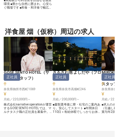
■未経験から料理長を目指せる成長
環境 ■豊かな自然に囲まれ、心安ら
ぐ職場です ■和食・和洋食で幅広い
調理スキルを習得 ■社会保険完備で
安心して長く働けます ーー【お客
様の心に残る、おもてなしの料理を
追求】 奈良の奥深い自然に抱かれ
た当施設では、訪れるお客様に心か
らの安らぎと感動を提供していま
洋食屋 烟（仮称）周辺の求人
す。特に、お食事は旅の大きな楽し
みの一つ。地元の恵みを活かした旬
の食材を使い、一品一品に真心を込
めて調理しています。 和食を中心
に、時には和洋折衷の趣向を凝らし
たお料理で、お客様の記憶に残る特
別なひとときを演出してください。
あなたの手から生まれる温かい料理
が、お客様の笑顔へと繋がります。
ーー【経験を活かし、未来の料理長
へ成長できる環境】 当施設では、
GOSE SENTO HOTEL
（
サ
さるさわ池 よしだや
（
フロ
MIROKU 奈良by TH
調理経験をお持ちの方であれば、料
正社員
正社員
正社員
理長候補生としてキャリアをスター
ービススタッフ
）
ント
）
SHARE HOTELS
トできます。これまでの経験を存分
スタッフ
に発揮しながら、さらにスキルアッ
プを目指せる環境です。 先輩スタ
奈良県御所市西町1069
奈良県奈良市高畑町246
奈良県奈良市高畑町1116-
ッフが丁寧にサポートし、和食・和
洋食の幅広い調理技術を習得できま
す。自然豊かな場所で、落ち着いて
月給／220,000円～
月給／200,000円～
月給／220,000円～
仕事に取り組めるのも魅力。正社員
株式会社narrative operationが運営
■書類選考後に寮・社宅のご案内あ
■求人のポイント■ ・UI
として社会保険も完備しており、安
するGOSE SENTO HOTELでは、マ
り。安心してスタート ■年間休日
（引越し補助10万円※規定
心して長く働きながら、将来の料理
ルチタスク職の正社員を募集中。宿
110日＋有給休暇でしっかりお休み
賞与年2回 ・月平均残業16
長を目指せる職場です。 ※2025年
泊フロントやレストランサービス、
が取れます ■マイカー通勤OK！駐
界未経験の方も歓迎しま
12月16日時点の情報です
銭湯の番台から清掃、営業・企画の
車場代の自己負担なし ■未経験歓
泊制度があり、一からス
補助まで、多岐にわたる業務であな
迎。高卒以上であれば応募できます
付けられる環境で、細や
たのスキルを発揮できます。月給
ーー【蔵王温泉の老舗旅館で、心あ
やコミュニケーションス
220,000円～300,000円、安定した
たたまるおもてなしを】 蔵王温泉
して、ゲストの滞在に華
環境で成長とやりがいを追求しませ
の豊かな自然に抱かれた吉田屋旅館
んか。地域との共生を目