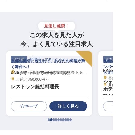
見逃し厳禁！
この求人を見た人が
今、よく見ている注目求人
正社員
料理長・マネージャー・シェフ
正社員
京都の風情に包まれて、あなたの料理が輝
長崎の和華蘭文化
く舞台へ！
ンバーグステーキ
BASE LAYER H
京都府京都市中京区堀川通り二条下る土橋町10番地
ら立ち上げる。
ANAクラウンプラザホテル京都
長崎県長崎市
月給／750,000円～
シェフ│月給4
月給／400,00
レストラン統括料理長
ホテルレスト
EW CLASS
る
詳しく見る
キープ