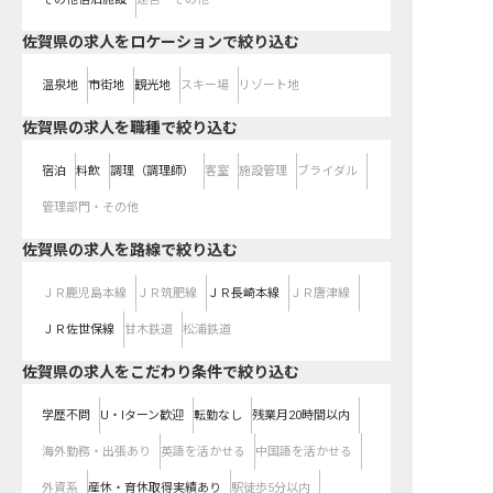
佐賀県の求人をロケーションで絞り込む
温泉地
市街地
観光地
スキー場
リゾート地
佐賀県の求人を職種で絞り込む
宿泊
料飲
調理（調理師）
客室
施設管理
ブライダル
管理部門・その他
佐賀県
の求人を路線で絞り込む
ＪＲ鹿児島本線
ＪＲ筑肥線
ＪＲ長崎本線
ＪＲ唐津線
ＪＲ佐世保線
甘木鉄道
松浦鉄道
佐賀県の求人をこだわり条件で絞り込む
学歴不問
U・Iターン歓迎
転勤なし
残業月20時間以内
海外勤務・出張あり
英語を活かせる
中国語を活かせる
外資系
産休・育休取得実績あり
駅徒歩5分以内