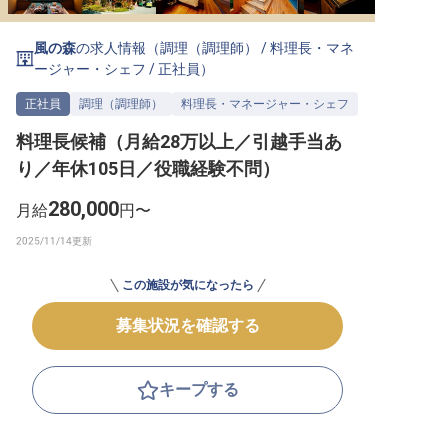
転職サポートに申し込む
無料
風の森
の求人情報（
調理（調理師）
/
料理長・マネ
ージャー・シェフ
/
正社員
）
採用をお考えの企業様へ
正社員
調理（調理師）
料理長・マネージャー・シェフ
料理長候補（月給28万以上／引越手当あ
り／年休105日／役職経験不問）
280,000
月給
円〜
この施設が気になったら
募集状況を確認する
キープする