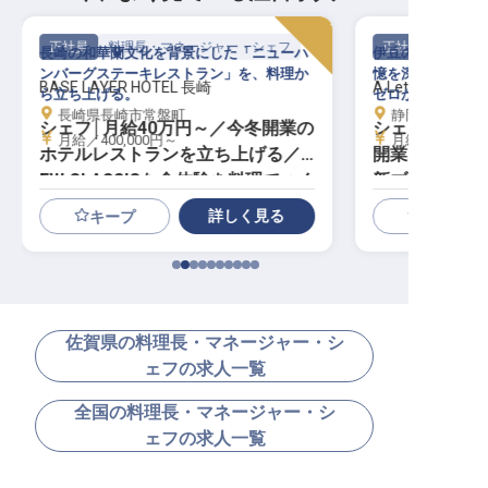
正社員
料理長・マネージャー・シェフ
正社員
長崎の和華蘭文化を背景にした「ニューハ
伊豆の海・山・森
ンバーグステーキレストラン」を、料理か
憶を深める一皿を
BASE LAYER HOTEL 長崎
A Letter to Dogs
ら立ち上げる。
ゼロから
長崎県長崎市常盤町
静岡県伊東市八幡
シェフ│月給40万円～／今冬開業の
シェフ│月給5
月給／400,000円～
月給／500,00
ホテルレストランを立ち上げる／N
開業プレミア
EW CLASSICな食体験を料理でつく
新ブランド1号
る
詳しく見る
キープ
佐賀県の料理長・マネージャー・シ
ェフの求人一覧
全国の料理長・マネージャー・シ
ェフの求人一覧