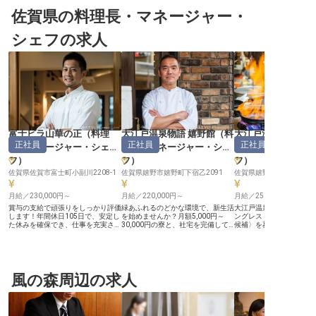
佐賀県の料理長・マネージャー・
シェフの求人
富士ビラ山華の正
（
料理
大江戸温泉物語 嬉野館
（
料
大江戸温泉物語 嬉
正社員
正社員
正社員
長・マネージャー・シェ
理長・マネージャー・シェ
理長・マネージャ
フ
）
フ
）
フ
）
佐賀県佐賀市富士町小副川2208-1
佐賀県嬉野市嬉野町下宿乙2091
佐賀県嬉野市嬉野町下宿乙
月給／230,000円～
月給／220,000円～
月給／250,000円～
賞与の支給で頑張りをしっかり評価
緑あふれるのどかな環境で、新生活
大江戸温泉物語 嬉野館で
します！年間休日105日で、安定し
を始めませんか？月額5,000円～
ングレストラン調理スタ
た休みを確保でき、仕事を充実させ
30,000円の寮と、社宅を完備して
候補〉を募集します。月給2
ながら自分の時間も大切できる環
おり、食事補助もあり！スタッフの
円〜366,800円の正社
境。あなたには、料理長をお任せい
生活を支える福利厚生が充実した職
洋中約50種類以上の料理
たします。大自然の中で心と身体を
場です。良い仕事には良いプライベ
し、原価や人件費の管理
癒すことができる「富士ビラ山華の
ートが大切と考え、107日と多めの
せします。早期に料理長
正」。お食事は、地元の食材をふん
年間休日をご用意しました。昇給と
メニュー開発や教育部門
だんに使ったこだわりのメニューを
風の森周辺の求人
年2回の賞与もあり、給与面からも
を広げるチャンス！調理
ご提供。料理の腕とスキルを活かし
しっかりサポート。資格取得助成制
し、嬉野の地でホスピタ
て働きませんか？料理を通してお客
度でさらに上を目指すあなたを支え
揮しませんか？普通自動
様を笑顔にしたい方のご応募お待ち
ます。お気軽にお問い合わせくださ
（AT限定可）をお持ちの
しております。※この求人は2023年
い。※この求人は2022年1月26日時
します。※2024年08月2