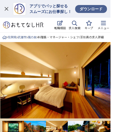
アプリでパッと探せる
ダウンロード
スムーズにお仕事探し！
ログイン
求人検索
転職相談
キープ
メニュー
求人・施設を探す
佐賀県
武雄市
風の森
料理長・マネージャー・シェフ/正社員の求人詳細
キープした求人
就職・転職 合同説明会
おもてなしHRについて
ご利用の流れ
よくある質問
ホテル・宿泊業界情報コラム