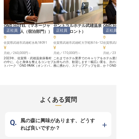
9月5日時点の情報です
点の情報です
情報です
OND HOTEL
（
マネージャ
セントラルホテル武雄温泉
OND HOTEL
正社員
正社員
正社員
ー・支配人（宿泊部門）
）
駅前
（
フロント
）
ー・支配人（宿泊
佐賀県武雄市武雄町永島18091
佐賀県武雄市武雄町大字昭和16−12
佐賀県武雄市武雄町永島18
月給／260,000円～
月給／170,000円～
月給／230,000円～
2023年、佐賀県・武雄温泉保養村
これまでホテル業界でのキャリアを
ホテル業界で培ったあな
の中に、心と身体を整えるコンセプ
お持ちの方、歓迎します！幅広い業
を、次のステージで活か
トパーク「OND PARK（オンドパー
務に携わり、ステップアップを目指
か？OND HOTELでは
ク）」が誕生。隣に位置する当ホテ
せる環境でスタートしませんか？新
ネージャー候補を募集し
ル「OND HOTEL」もリニューアル
生活をお考えの方には寮または社宅
月給230,000円～290,0
いたします。オープンに向けて、マ
をご用意。費用の負担を少なく勤務
ェックイン・アウトから
ネージャー（支配人候補）を募集。
が可能です。賞与は年3回と、頑張
まで、多岐にわたる業務
宿泊施設での支配人、マネージャー
りをしっかりと評価します。セント
ます。あなたの努力が、
経験のあるあなたに即戦力として活
ラルホテル武雄温泉駅前は、駅南口
来を形作ります。経験を
躍をお願い致します。年休107日と
より徒歩約1分とアクセス良好。ビ
新たな挑戦を始めるチャ
お休みもしっかり。安心して働いて
ジネスや観光の拠点として多くのお
※2025年04月17日時点
よくある質問
いただける環境をご用意します。
客様をお迎えする、全173室を備え
※2023年8月22日時点の情報です。
るホテルです。※この求人は2023年
7月10日時点の情報です
風の森に興味があります、どうす
れば良いですか？