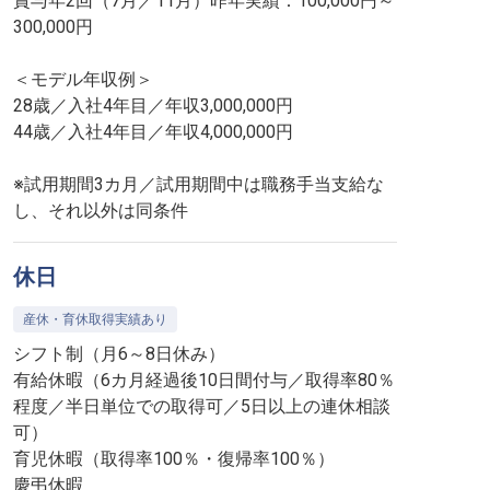
賞与年2回（7月／11月）昨年実績：100,000円～
300,000円
＜モデル年収例＞
28歳／入社4年目／年収3,000,000円
44歳／入社4年目／年収4,000,000円
※試用期間3カ月／試用期間中は職務手当支給な
し、それ以外は同条件
休日
産休・育休取得実績あり
シフト制（月6～8日休み）
有給休暇（6カ月経過後10日間付与／取得率80％
程度／半日単位での取得可／5日以上の連休相談
可）
育児休暇（取得率100％・復帰率100％）
慶弔休暇