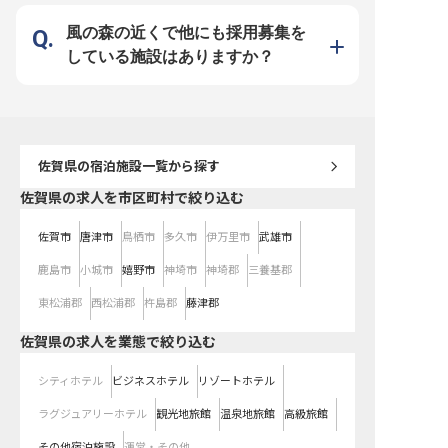
風の森の近くで他にも採用募集を
している施設はありますか？
佐賀県
の宿泊施設一覧から探す
佐賀県の求人を市区町村で絞り込む
佐賀市
唐津市
鳥栖市
多久市
伊万里市
武雄市
鹿島市
小城市
嬉野市
神埼市
神埼郡
三養基郡
東松浦郡
西松浦郡
杵島郡
藤津郡
佐賀県の求人を業態で絞り込む
シティホテル
ビジネスホテル
リゾートホテル
ラグジュアリーホテル
観光地旅館
温泉地旅館
高級旅館
その他宿泊施設
運営・その他