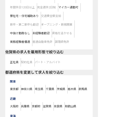
年間休日120日以上
完全週休2日制
マイカー通勤可
寮社宅・住宅補助あり
交通費全額支給
新卒・第二新卒も歓迎
オープニング・新規開業
中抜け勤務なし
未経験者歓迎
資格を活かせる
実務経験者優遇
普通自動車免許
調理師免許
佐賀県の求人を雇用形態で絞り込む
正社員
契約社員
パート・アルバイト
都道府県を変更して求人を絞り込む
関東
東京都
神奈川県
埼玉県
千葉県
茨城県
栃木県
群馬県
近畿
大阪府
兵庫県
京都府
滋賀県
奈良県
和歌山県
東海