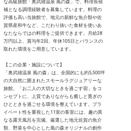
な高級旅館「奥武雄温泉 風の森」で、料理長候
補となる調理経験者を募集しています。料理の
評価も高い当旅館で、地元の新鮮な魚介類や佐
賀県産和牛など、こだわり抜いた食材を使いあ
なたならではの料理をご提供できます。月給28
万円以上、賞与年2回、年休105日とバランスの
取れた環境をご用意しています。
【この企業・施設について】
「奥武雄温泉 風の森」は、全国的にも約5,500坪
の大自然に囲まれたスモールラグジュアリーな
旅館。「お二人の大切なときを過ごす宿」をコ
ンセプトに、上質でありながらも癒しと寛ぎの
ひとときを過ごせる環境を整えています。プラ
イベート性を重視した11室の客室には、趣の異
なる露天風呂を完備。厳選した地元佐賀の魚介
類、野菜を中心とした風の森オリジナルの創作