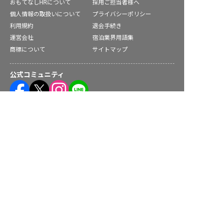
おもてなしHRについて
採用ご担当者様へ
個人情報の取扱いについて
プライバシーポリシー
利用規約
退会手続き
運営会社
宿泊業界用語集
商標について
サイトマップ
公式コミュニティ
求人を紹介してもらう
株式会社ネクストビート運営サービス
保育業界の求職者様向けサービス
保育士バンク！ - 日本最大級。保育士・幼稚園教諭向け転職支
援サイト
保育士バンク！新卒 - 保育士・幼稚園教諭を目指す「学生向
け」就職活動情報サイト
法人様向けサービス
保育士バンク！コネクト - 保育施設向けの業務支援システム
保育士バンク！パレット - 保育施設専門の職員マネジメントツ