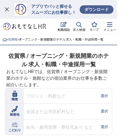
アプリでパッと探せる
ダウンロード
スムーズにお仕事探し！
ログイン
求人検索
転職相談
キープ
メニュー
求人・施設を探す
佐賀県
オープニング・新規開業のホテル 求人・転職・中途採用一覧
キープした求人
佐賀県 / オープニング・新規開業のホテ
ル 求人・転職・中途採用一覧
就職・転職 合同説明会
おもてなしHRでは、佐賀県 / オープニング・新規開
業のホテル・旅館などの宿泊業界のお仕事を多数ご
おもてなしHRについて
紹介いたします。
ご利用の流れ
フロント・料飲など
選択
職種
よくある質問
全国または市区町村など
選択
勤務地
ホテル・宿泊業界情報コラム
給与・雇用形態・寮社宅あり など
選択
こだわり