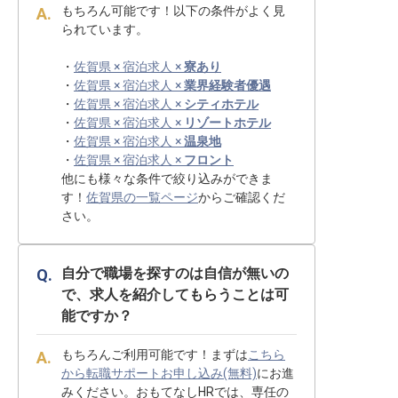
もちろん可能です！以下の条件がよく見
られています。
・
佐賀県 × 宿泊求人 ×
寮あり
・
佐賀県 × 宿泊求人 ×
業界経験者優遇
・
佐賀県 × 宿泊求人 ×
シティホテル
・
佐賀県 × 宿泊求人 ×
リゾートホテル
・
佐賀県 × 宿泊求人 ×
温泉地
・
佐賀県 × 宿泊求人 ×
フロント
他にも様々な条件で絞り込みができま
す！
佐賀県の一覧ページ
からご確認くだ
さい。
自分で職場を探すのは自信が無いの
で、求人を紹介してもらうことは可
能ですか？
もちろんご利用可能です！まずは
こちら
から転職サポートお申し込み(無料)
にお進
みください。おもてなしHRでは、専任の