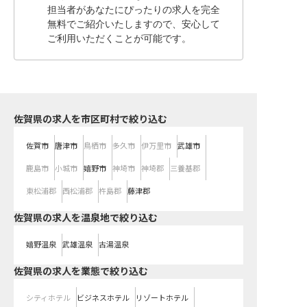
担当者があなたにぴったりの求人を完全
無料でご紹介いたしますので、安心して
ご利用いただくことが可能です。
佐賀県の求人を市区町村で絞り込む
佐賀市
唐津市
鳥栖市
多久市
伊万里市
武雄市
鹿島市
小城市
嬉野市
神埼市
神埼郡
三養基郡
東松浦郡
西松浦郡
杵島郡
藤津郡
佐賀県の求人を温泉地で絞り込む
嬉野温泉
武雄温泉
古湯温泉
佐賀県の求人を業態で絞り込む
シティホテル
ビジネスホテル
リゾートホテル