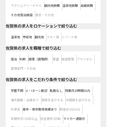
ラグジュアリーホテル
観光地旅館
温泉地旅館
高級旅館
その他宿泊施設
運営・その他
佐賀県の求人をロケーションで絞り込む
温泉地
市街地
観光地
スキー場
リゾート地
佐賀県の求人を職種で絞り込む
宿泊
料飲
調理（調理師）
客室
施設管理
ブライダル
管理部門・その他
佐賀県の求人をこだわり条件で絞り込む
学歴不問
U・Iターン歓迎
転勤なし
残業月20時間以内
海外勤務・出張あり
英語を活かせる
中国語を活かせる
外資系
産休・育休取得実績あり
駅徒歩5分以内
年間休日120日以上
完全週休2日制
マイカー通勤可