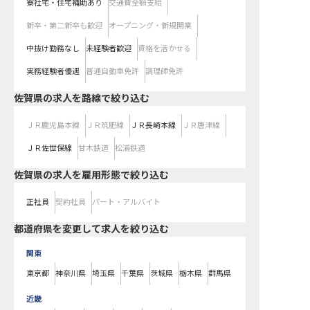
寮社宅・住宅補助あり
交通費全額支給
新卒・第二新卒も歓迎
オープニング・新規開業
中抜け勤務なし
未経験者歓迎
資格を活かせる
実務経験者優遇
普通自動車免許
調理師免許
佐賀県
の求人を路線で絞り込む
ＪＲ鹿児島本線
ＪＲ筑肥線
ＪＲ長崎本線
ＪＲ唐津線
ＪＲ佐世保線
甘木鉄道
松浦鉄道
佐賀県の求人を雇用形態で絞り込む
正社員
契約社員
パート・アルバイト
都道府県を変更して求人を絞り込む
関東
東京都
神奈川県
埼玉県
千葉県
茨城県
栃木県
群馬県
近畿