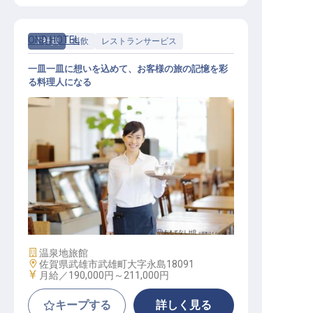
OND HOTEL
正社員
料飲
レストランサービス
一皿一皿に想いを込めて、お客様の旅の記憶を彩
る料理人になる
ホテルレストランスタッフ
施設業態
温泉地旅館
勤務地
佐賀県武雄市武雄町大字永島18091
給与
月給／190,000円～
211,000円
キープする
詳しく見る