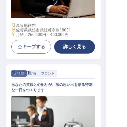
ホテルマネージャー・支配人候補
施設業態
温泉地旅館
勤務地
佐賀県武雄市武雄町永島18091
給与
月給／260,000円～
400,000円
キープする
詳しく見る
OND HOTEL
正社員
宿泊
フロント
あなたの笑顔と心配りが、旅の思い出を彩る特別
な一日をつくります