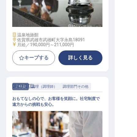
ホテルフロントスタッフ
施設業態
温泉地旅館
勤務地
佐賀県武雄市武雄町大字永島18091
給与
月給／190,000円～
211,000円
キープする
詳しく見る
OND HOTEL
正社員
調理（調理師）
調理部門その他
おもてなしの心で、お客様を笑顔に。社宅制度で
遠方からの挑戦も安心。