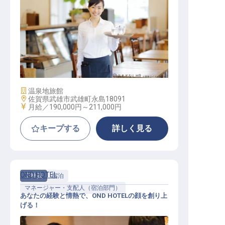
ホテルレストランスタッフ
施設業態
温泉地旅館
勤務地
佐賀県武雄市武雄町永島18091
給与
月給／190,000円～
211,000円
キープする
詳しく見る
OND HOTEL
正社員
宿泊
マネージャー・支配人（宿泊部門）
あなたの経験と情熱で、OND HOTELの顔を創り上
げる！