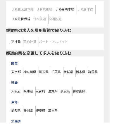
ＪＲ鹿児島本線
ＪＲ筑肥線
ＪＲ長崎本線
ＪＲ唐津線
ＪＲ佐世保線
甘木鉄道
松浦鉄道
佐賀県の求人を雇用形態で絞り込む
正社員
契約社員
パート・アルバイト
都道府県を変更して求人を絞り込む
関東
東京都
神奈川県
埼玉県
千葉県
茨城県
栃木県
群馬県
近畿
大阪府
兵庫県
京都府
滋賀県
奈良県
和歌山県
東海
愛知県
静岡県
岐阜県
三重県
北海道
北海道