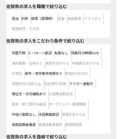
佐賀県の求人を職種で絞り込む
宿泊
料飲
調理（調理師）
客室
施設管理
ブライダル
管理部門・その他
佐賀県の求人をこだわり条件で絞り込む
学歴不問
U・Iターン歓迎
転勤なし
残業月20時間以内
海外勤務・出張あり
英語を活かせる
中国語を活かせる
外資系
産休・育休取得実績あり
駅徒歩5分以内
年間休日120日以上
完全週休2日制
マイカー通勤可
寮社宅・住宅補助あり
交通費全額支給
新卒・第二新卒も歓迎
オープニング・新規開業
中抜け勤務なし
未経験者歓迎
資格を活かせる
実務経験者優遇
普通自動車免許
調理師免許
佐賀県
の求人を路線で絞り込む