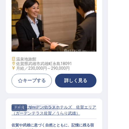
フロントマネージャー候補
施設業態
温泉地旅館
勤務地
佐賀県武雄市武雄町永島18091
給与
月給／230,000円～
290,000円
キープする
詳しく見る
株式会社ガーデンテラスホテルズ 佐賀エリア
正社員
宿泊
フロント
（ガーデンテラス佐賀／うらり武雄）
佐賀や武雄に息づく自然とともに、記憶に残る宿