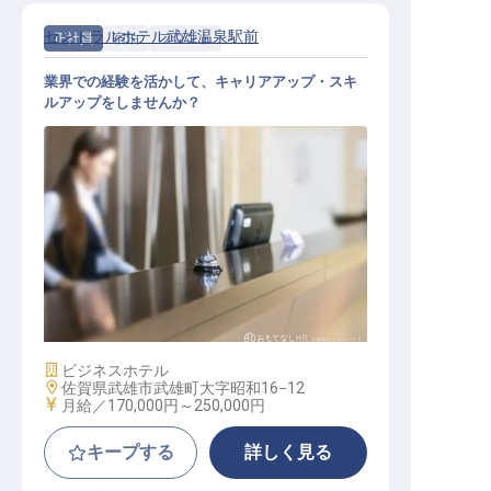
セントラルホテル武雄温泉駅前
正社員
宿泊
フロント
業界での経験を活かして、キャリアアップ・スキ
ルアップをしませんか？
ホテルフロント
施設業態
ビジネスホテル
勤務地
佐賀県武雄市武雄町大字昭和16−12
給与
月給／170,000円～
250,000円
キープする
詳しく見る