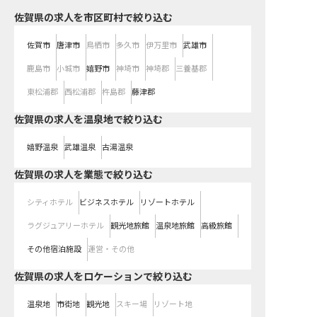
佐賀県の求人を市区町村で絞り込む
佐賀市
唐津市
鳥栖市
多久市
伊万里市
武雄市
鹿島市
小城市
嬉野市
神埼市
神埼郡
三養基郡
東松浦郡
西松浦郡
杵島郡
藤津郡
佐賀県の求人を温泉地で絞り込む
嬉野温泉
武雄温泉
古湯温泉
佐賀県の求人を業態で絞り込む
シティホテル
ビジネスホテル
リゾートホテル
ラグジュアリーホテル
観光地旅館
温泉地旅館
高級旅館
その他宿泊施設
運営・その他
佐賀県の求人をロケーションで絞り込む
温泉地
市街地
観光地
スキー場
リゾート地