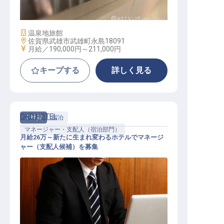
施設業態
温泉地旅館
勤務地
佐賀県武雄市武雄町永島18091
給与
月給／190,000円～
211,000円
キープする
詳しく見る
OND HOTEL
正社員
宿泊
マネージャー・支配人（宿泊部門）
月給26万～新たに生まれ変わるホテルでマネージ
ャー（支配人候補）を募集