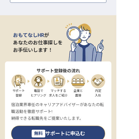
おもてなしHR
が
あなたのお仕事探しを
お手伝いします！
サポート登録後の流れ
サポート

電話で

マッチする

企業と

内定

登録
ヒアリング
求人をご紹介
面接
入社
宿泊業界専任のキャリアアドバイザーがあなたの転
職活動を徹底サポート!
納得できる転職先をご提案いたします。
サポートに申込む
無料