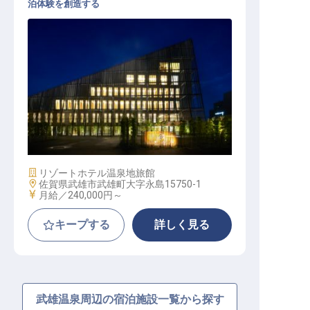
泊体験を創造する
フロント│佐賀エリア内2施設での配
属／ホテル、フロント経験者歓迎
施設業態
リゾートホテル
温泉地旅館
勤務地
佐賀県武雄市武雄町大字永島15750-1
給与
月給／240,000円～
キープする
詳しく見る
武雄温泉周辺の宿泊施設一覧から探す