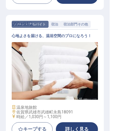
OND HOTEL
パート・アルバイト
宿泊
宿泊部門その他
心地よさを届ける、温浴空間のプロになろう！
温浴・館内清掃スタッフ
施設業態
温泉地旅館
勤務地
佐賀県武雄市武雄町永島18091
給与
時給／1,030円～
1,100円
キープする
詳しく見る