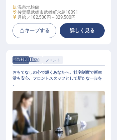
施設業態
温泉地旅館
勤務地
佐賀県武雄市武雄町永島18091
給与
月給／182,500円～
329,500円
キープする
詳しく見る
OND HOTEL
正社員
宿泊
フロント
おもてなしの心で輝くあなたへ。社宅制度で新生
活も安心、フロントスタッフとして新たな一歩を
。
ホテルフロントスタッフ