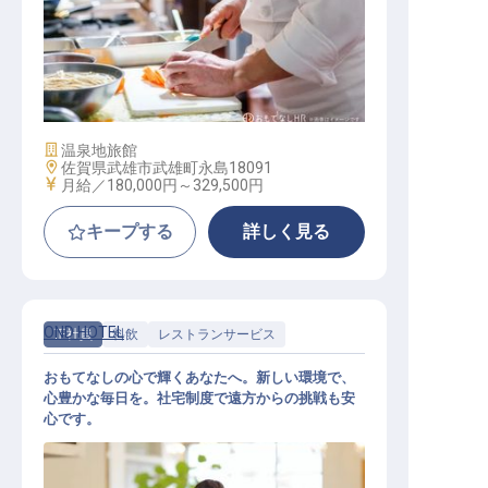
ホテル調理スタッフ
施設業態
温泉地旅館
勤務地
佐賀県武雄市武雄町永島18091
給与
月給／180,000円～
329,500円
キープする
詳しく見る
OND HOTEL
正社員
料飲
レストランサービス
おもてなしの心で輝くあなたへ。新しい環境で、
心豊かな毎日を。社宅制度で遠方からの挑戦も安
心です。