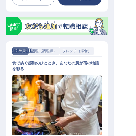
OND HOTEL
正社員
調理（調理師）
フレンチ（洋食）
食で紡ぐ感動のひととき。あなたの腕が宿の物語
を彩る
調理スタッフ