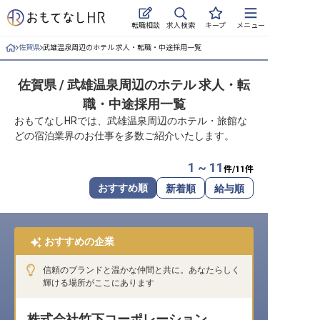
求人検索
転職相談
キープ
メニュー
佐賀県
武雄温泉周辺のホテル 求人・転職・中途採用一覧
ログイン
佐賀県 / 武雄温泉周辺のホテル 求人・転
求人・施設を探す
職・中途採用一覧
キープした求人
おもてなしHRでは、武雄温泉周辺のホテル・旅館な
どの宿泊業界のお仕事を多数ご紹介いたします。
就職・転職 合同説明会
1 ~ 11
件/
11
件
おもてなしHRについて
おすすめ順
新着順
給与順
ご利用の流れ
おすすめの企業
よくある質問
信頼のブランドと温かな仲間と共に。あなたらしく
ホテル・宿泊業界情報コラム
輝ける場所がここにあります
株式会社竹下コーポレーション