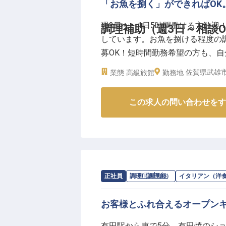
「お魚を捌く」ができればOK
週3日〜・1日5時間働ける方歓迎
調理補助（週3日～相談O
しています。お魚を捌ける程度の
募OK！短時間勤務希望の方も、
のもうれしいポイントです。得意
佐賀県武雄市
業態
高級旅館
勤務地
お待ちしています。
この求人の問い合わせをす
【この企業・施設について】
「奥武雄温泉 風の森」は、約5,
館。「お二人の大切なときを過ご
のひとときを過ごせる環境を整え
趣の異なる露天風呂を完備。厳選
ナルの創作料理「歓声のあがる料
求人情報：
arita huis
の
イタリアン（洋
正社員
調理（調理師）
イタリアン（洋
お客様とふれ合えるオープン
有田駅から車で5分。有田焼のショッピ