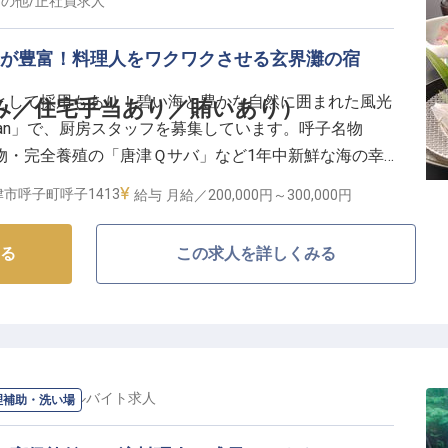
もてなしの集合体となっています。
その他
/
正社員
求人
幸が豊富！料理人をワクワクさせる玄界灘の宿
として採用もあり！碧い海と豊かな自然に囲まれた風光
み／住宅手当あり／賄いあり）
kan」で、厨房スタッフを募集しています。呼子名物
物・完全養殖の「唐津Ｑサバ」など1年中新鮮な海の幸
た絶品料理で、お客様を笑顔にしてください。月8日休
市呼子町呼子1413
給与
月給／200,000円～
300,000円
した体制を整えてお待ちしています。
る
この求人を詳しくみる
界灘を見下ろす高台に建つ料理宿「尾ノ上Ryokan」。
るペット連れ専用客室もあり、室内外にドッグランも設
らも玄界灘に沈む夕日や玄界灘から昇る朝日を堪能する
物“呼子のイカ”やアワビ、サバなど新鮮な海の幸を楽
観光客を魅了しています。
/
パート・アルバイト
求人
理補助・洗い場