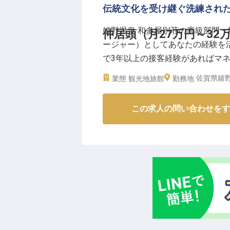
伝統文化を受け継ぐ洗練され
嬉野温泉 和多屋別荘の高級部門
仲居頭（月27万円～32
ージャー）としてあなたの経験を活
で3年以上の接客経験があればマネ
で生活費を抑えてしっかり稼げて、
佐賀県嬉野
業態
観光地旅館
勤務地
業員食堂や、仕事終わりに利用で
この求人の問い合わせをす
【この企業・施設について】
"2万坪の小宇宙"と言われるこの
ストラン＆スパ」が展開されてい
建築や日本庭園を有する、本格的
能とサーカスのイベントが行なわ
り、寛ぎと食と遊びと、様々なお