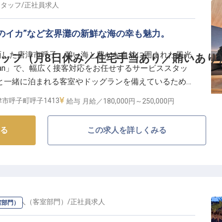
入らずでゆっくりと過ごせる宿として人気です。
スタッフ
/
正社員
求人
のイカ”など玄界灘の新鮮な海の幸も魅力。
面した唐津市呼子。碧い海と豊かな自然に囲まれた風光
ッフ（月8日休み／住宅手当あり／賄いあり
kan」で、幅広く接客対応をお任せするサービススタッ
と一緒に泊まれる客室やドッグランを備えているため、
す。こじんまりとしたアットホームな宿で、家族のよう
市呼子町呼子1413
給与
月給／180,000円～
250,000円
もったおもてなしをご提供しませんか？
る
この求人を詳しくみる
界灘を見下ろす高台に建つ料理宿「尾ノ上Ryokan」。
るペット連れ専用客室もあり、室内外にドッグランも設
らも玄界灘に沈む夕日や玄界灘から昇る朝日を堪能する
物“呼子のイカ”やアワビ、サバなど新鮮な海の幸を楽
観光客を魅了しています。
・支配人（客室部門）
/
正社員
求人
室部門）