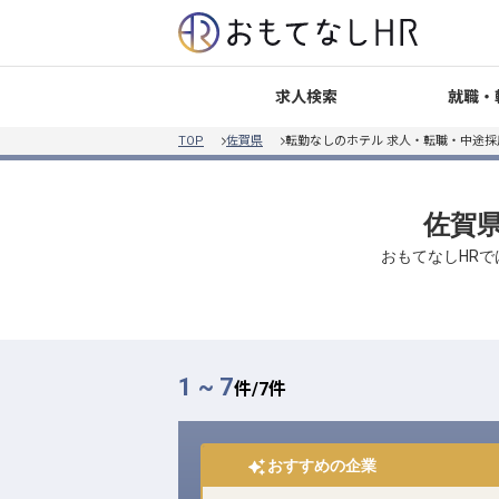
就職・
求人検索
TOP
佐賀県
転勤なしのホテル 求人・転職・中途採
佐賀県
おもてなしHRで
1 ~ 7
件/
7
件
おすすめの企業