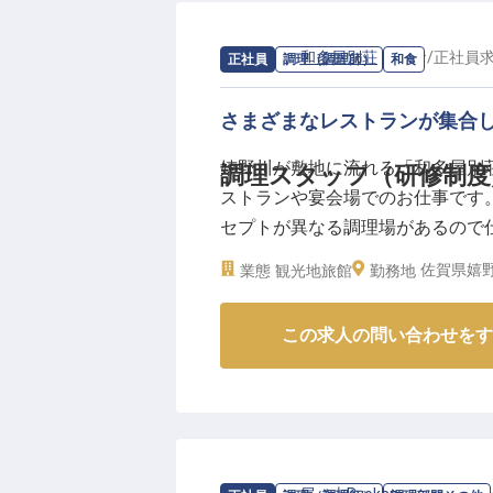
求人情報：
和多屋別荘
の
和食
/
正社員
正社員
調理（調理師）
和食
さまざまなレストランが集合
嬉野川が敷地に流れる「和多屋別
調理スタッフ（研修制度
ストランや宴会場でのお仕事です
セプトが異なる調理場があるので仕
活費を抑えながら働けて、温泉に
佐賀県嬉野
業態
観光地旅館
勤務地
多く活気にあふれています。あな
この求人の問い合わせをす
【この企業・施設について】
"2万坪の小宇宙"と言われるこの
ストラン＆スパ」が展開されてい
建築や日本庭園を有する、本格的
能とサーカスのイベントが行なわ