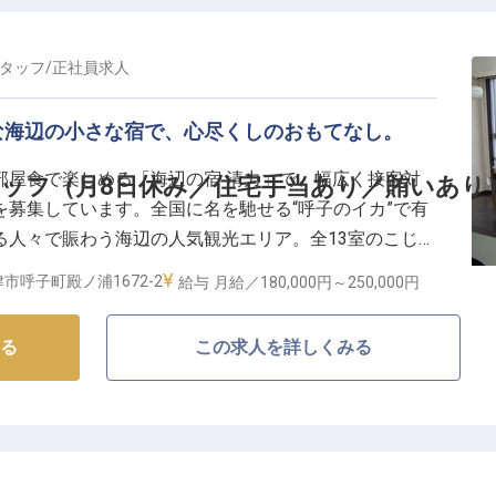
タッフ
/
正社員
求人
な海辺の小さな宿で、心尽くしのおもてなし。
部屋食で楽しめる「海辺の宿 清力」で、幅広く接客対
ッフ（月8日休み／住宅手当あり／賄いあり
募集しています。全国に名を馳せる“呼子のイカ”で有
る人々で賑わう海辺の人気観光エリア。全13室のこじん
家族のように温かくお客様に接する、心のこもったおも
市呼子町殿ノ浦1672-2
給与
月給／180,000円～
250,000円
業界が未経験の方も大歓迎です。
る
この求人を詳しくみる
「海辺の宿 清力」。まるで海に浮かんでいるような客
子のイカ活き造り、特選佐賀牛、あわび、さざえ、車え
家から毎日仕入れる旬の食材を使用した絶品料理を部屋
の見える大浴場だけでなく貸切り家族湯があり、ご夫