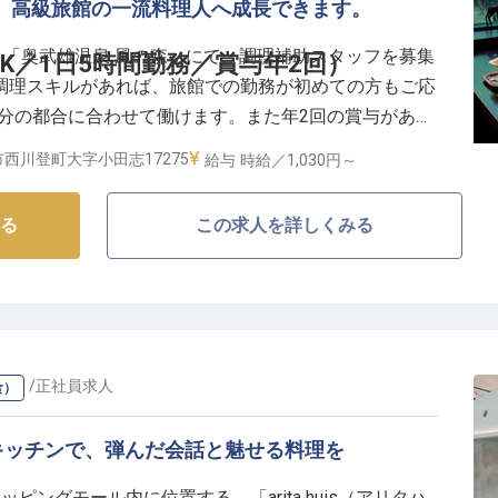
。高級旅館の一流料理人へ成長できます。
！「奥武雄温泉 風の森」にて、調理補助スタッフを募集
K／1日5時間勤務／賞与年2回）
調理スキルがあれば、旅館での勤務が初めての方もご応
自分の都合に合わせて働けます。また年2回の賞与がある
なことを活かして、お客様を笑顔にしませんか？ご応募
西川登町大字小田志17275
給与
時給／1,030円～
る
この求人を詳しくみる
500坪の大自然に囲まれたスモールラグジュアリーな旅
す宿」をコンセプトに、上質でありながらも癒しと寛ぎ
ています。プライベート性を重視した11室の客室には、
した地元佐賀の魚介類、野菜を中心とした風の森オリジ
理」もお客様から高い評価をいただいています。
食）
/
正社員
求人
食）
キッチンで、弾んだ会話と魅せる料理を
ングモール内に位置する、「arita huis（アリタハ