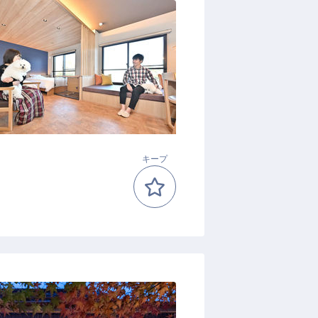
）
キープ