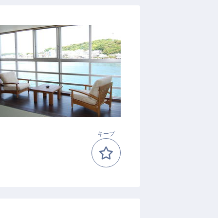
）
キープ