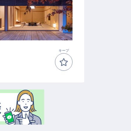
）
キープ