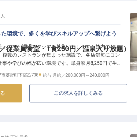
求人
した環境で、多くを学びスキルアップへ繋げよう
荘」にて、調理スタッフを募集いたします。館内の各レ
／従業員食堂・1食250円／温泉入り放題）
。複数のレストランが集まった施設で、各店舗毎にコン
事や学びの幅が広い環境です。単身寮月8,250円で生
も入り放題！勤務後に疲れた体を癒せます。若い世代が
市嬉野町下宿乙738
給与
月給／200,000円～
240,000円
たも当館の新時代を一緒に築いていきませんか？
る
この求人を詳しくみる
世界に、「和多屋別荘」、高級部門の「水明荘」、「レ
ます。嬉野川が敷地を流れ、日本の伝統文化を重んじた
な老舗温泉旅館です。同館の日本庭園では、日本伝統芸
れています。また書店やスパ、アートを楽しめる場もあ