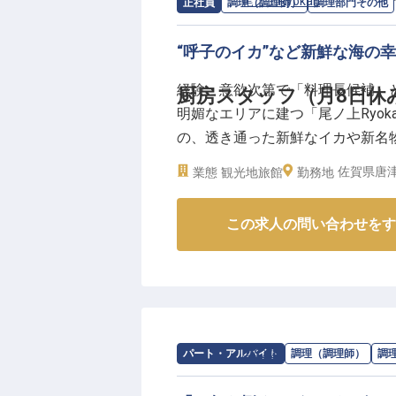
り、寛ぎと食と遊びと、様々なお
求人情報：
尾ノ上Ryokan
の
調理部門
正社員
調理（調理師）
調理部門その他
“呼子のイカ”など新鮮な海の
経験・意欲次第で「料理長候補」
厨房スタッフ（月8日休
明媚なエリアに建つ「尾ノ上Ryo
の、透き通った新鮮なイカや新名
が手に入る恵まれた立地を活かし
佐賀県唐津
業態
観光地旅館
勤務地
み、住宅手当など環境面でも安定
この求人の問い合わせをす
【この企業・施設について】
福岡市内から車で約90分ほど、玄
全18室の客室には愛犬と泊まれ
置。展望風呂、テラス・ロビーか
ことができます。言わずと知れた名
しめる絶品料理の数々も、訪れる
求人情報：
風の森
の
調理補助・洗い場
パート・アルバイト
調理（調理師）
調