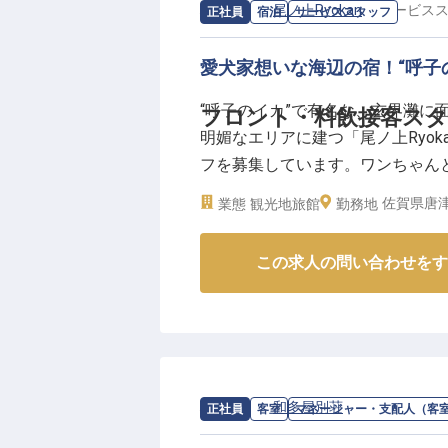
婦、カップル、ファミリー層も水
求人情報：
尾ノ上Ryokan
の
サービス
正社員
宿泊
サービススタッフ
愛犬家想いな海辺の宿！“呼子
“呼子のイカ”で有名な、玄界灘に
フロント・料飲接客スタ
明媚なエリアに建つ「尾ノ上Ryo
フを募集しています。ワンちゃん
愛犬家のお客様からも人気の宿で
佐賀県唐津
業態
観光地旅館
勤務地
に温かくお客様に接する、心のこ
この求人の問い合わせをす
【この企業・施設について】
福岡市内から車で約90分ほど、玄
全18室の客室には愛犬と泊まれ
置。展望風呂、テラス・ロビーか
ことができます。言わずと知れた名
しめる絶品料理の数々も、訪れる
求人情報：
和多屋別荘
の
マネージャー
正社員
客室
マネージャー・支配人（客