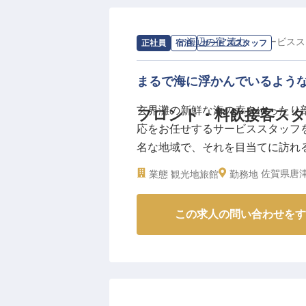
求人情報：
海辺の宿 清力
の
サービスス
正社員
宿泊
サービススタッフ
まるで海に浮かんでいるよう
玄界灘の新鮮な海の幸をゆったり
フロント・料飲接客スタ
応をお任せするサービススタッフを
名な地域で、それを目当てに訪れ
まりとしたアットホームな宿で、
佐賀県唐津
業態
観光地旅館
勤務地
てなしをご提供しませんか？宿泊
この求人の問い合わせをす
【この企業・施設について】
呼子港に面した遊歩道沿いに立つ
室からの眺めが美しく、新鮮な呼
びの網焼きなど、朝市の漁師や農
食でゆったりと堪能できます。海