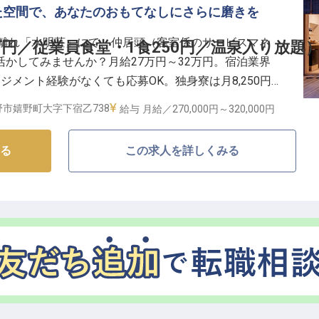
た空間で、あなたのおもてなしにさらに磨きを
・離れ「水明荘」にて、仲居頭（客室係のサービスマネ
万円／従業員食堂・1食250円／温泉入り放題
かしてみませんか？月給27万円～32万円。宿泊業界
ジメント経験がなくても応募OK。独身寮は月8,250円
レストランのような食事を1食250円で食べられる従
市嬉野町大字下宿乙738
給与
月給／270,000円～
320,000円
きる温泉には入り放題と充実した環境です。
る
この求人を詳しくみる
世界に、「和多屋別荘」、高級部門の「水明荘」、「レ
ます。嬉野川が敷地を流れ、日本の伝統文化を重んじた
な老舗温泉旅館です。同館の日本庭園では、日本伝統芸
れています。また書店やスパ、アートを楽しめる場もあ
もてなしの集合体となっています。