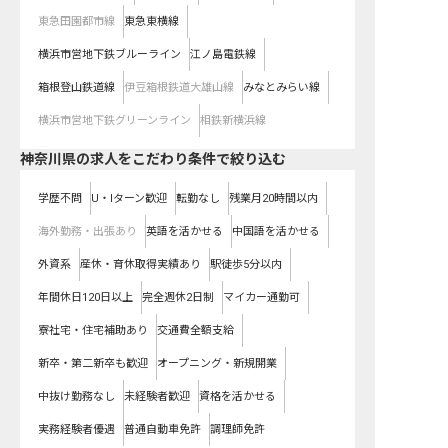
東急田園都市線
東急東横線
横浜市営地下鉄ブルーライン
江ノ島電鉄線
箱根登山鉄道線
伊豆箱根鉄道大雄山線
みなとみらい線
横浜市営地下鉄グリーンライン
相鉄新横浜線
神奈川県の求人をこだわり条件で絞り込む
学歴不問
U・Iターン歓迎
転勤なし
残業月20時間以内
海外勤務・出張あり
英語を活かせる
中国語を活かせる
外資系
産休・育休取得実績あり
駅徒歩5分以内
年間休日120日以上
完全週休2日制
マイカー通勤可
寮社宅・住宅補助あり
交通費全額支給
新卒・第二新卒も歓迎
オープニング・新規開業
中抜け勤務なし
未経験者歓迎
資格を活かせる
実務経験者優遇
普通自動車免許
調理師免許