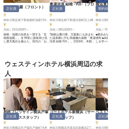
奥湯河原 結唯 -YUI-
（
フロ
横浜東急REIホテル
玄 箱根強羅
（
フロント
）
正社員
正社員
契約社員
ント
）
ント
）
神奈川県足柄下郡箱根町強羅1300-238
神奈川県足柄下郡湯河原町宮上683-25
月給／250,000円～
月給／280,000円～
月給／196,000円～
箱根・強羅の自然を一望する「玄
"箱根山麓の懐、万葉集にも詠まれ
■横浜みなとみらいの好
箱根強羅」。全18室に源泉掛け流
た温泉郷に佇む高級離れ旅館「奥湯
便利 ■未経験からホテル
し露天風呂を備えた、現代の「おこ
河原 結唯-YUI-」。2026年、本館リ
しを学べる ■正社員登用
もり」を叶える隠れ宿。2022年の
ニューアルにより"自然と共鳴する
リアアップも可能 ■月給196
リニューアルを経て、洗練された空
私邸型ラグジュアリー"が完成し、
円、賞与ありで安定収入 ーー【横
間でお客様を迎える活気ある職場で
新たな滞在価値を追求する一棟貸し
浜みなとみらいで心に残
す。 フロントのお仕事は「ミスが
型ステイが動き出します。「本当に
しを】 横浜東急REIホテ
許されない」と身構えてしまうかも
良いもの」を知るお客様の旅の起点
とみらいの美しい景色に
しれませんが、当館は違います。全
ウェスティンホテル横浜周辺の求
となる、フロントスタッフを募集し
所で、お客様に快適な滞
18室という落ち着いた規模のた
ます。 【より質を高めた少室経
ています。 フロントスタ
め、一人ひとりのお客様に寄り添っ
営。"感動を生む接客"の本質を学
て、チェックイン・チェ
人
た柔軟な対応が可能です。平均年齢
ぶ】 1室あたりの面積を広げ、より
はもちろん、観光案内や
37歳と若手が中心のチームで、イ
質を高めた少室経営。一棟貸しのプ
要望への対応を通じて、
ンカム等で常に連携し、困った時は
ライベートステイを軸に、量より質
をより豊かなものにする
先輩がすぐに手を差し伸べる温かな
を貫いてきた稀有な高級旅館で、そ
します。 お客様の笑顔が
体制が整っています。 【あなたの
の道を極めた人にしかできない繊細
れるやりがいのあるお仕
新生活を応援する、最高の環境】 ■
な気配りと一歩先を読む判断力を身
温かい心遣いで、忘れら
住まい：職場まで徒歩2分。月2万
につけられます。予約管理・追加サ
出を演出してください。 ーー【未
円で住める築浅の綺麗な個室寮
ービスの手配など現場コントロール
経験から成長できる安心
（Wi-Fi・キッチン完備）をご用
を責任をもって担っていただけま
来】 ホテル業界が初めて
意。 ■オフ：完全週休2日制に加え
す。 【「邑（むら）をつくる」一
安心ください。 当ホテル
年2回の4連休もあり、プライベー
員として、ブランドを次のステージ
輩スタッフが丁寧にサポ
トも充実します。 ■収入：月給25万
へ】 2009年の開業以来、奥湯河原
もてなしの基本からじっ
相鉄フレッサイン横浜戸塚
コートホテル新横浜
（
サー
ベストウェスタン
円〜30万円＋賞与年2回で、自立し
の地でただひとつの離れ旅館として
ことができます。 契約社
正社員
正社員
正社員
（
サービススタッフ
）
ビススタッフ
）
配人・副支配人・
た生活を支えます。 笑顔あふれる
進化を続けてきた結唯-YUI-。本館
スタートですが、年1回
環境で、一生モノの接客スキルを身
リニューアル後の新しい体験設計
用試験があり、長期的な
につけませんか。
を、現場の最前線で一緒に育ててい
成を目指せる環境です。 
神奈川県横浜市戸塚区戸塚町16-8
く仲間を求めています。中抜けな
神奈川県横浜市港北区新横浜2丁目13−1
完備はもちろん、東急共