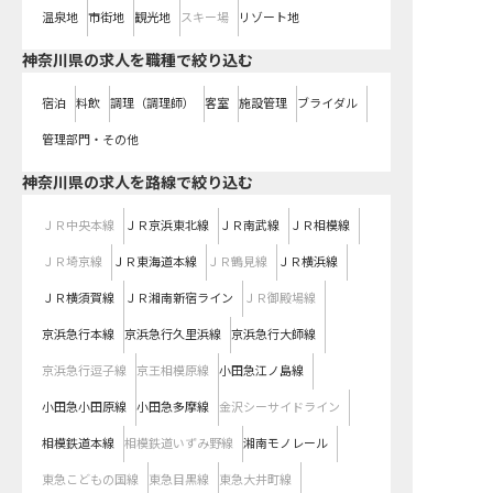
温泉地
市街地
観光地
スキー場
リゾート地
神奈川県の求人を職種で絞り込む
宿泊
料飲
調理（調理師）
客室
施設管理
ブライダル
管理部門・その他
神奈川県
の求人を路線で絞り込む
ＪＲ中央本線
ＪＲ京浜東北線
ＪＲ南武線
ＪＲ相模線
ＪＲ埼京線
ＪＲ東海道本線
ＪＲ鶴見線
ＪＲ横浜線
ＪＲ横須賀線
ＪＲ湘南新宿ライン
ＪＲ御殿場線
京浜急行本線
京浜急行久里浜線
京浜急行大師線
京浜急行逗子線
京王相模原線
小田急江ノ島線
小田急小田原線
小田急多摩線
金沢シーサイドライン
相模鉄道本線
相模鉄道いずみ野線
湘南モノレール
東急こどもの国線
東急目黒線
東急大井町線