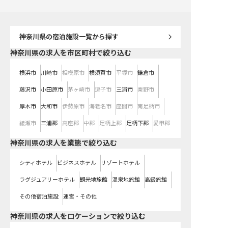
神奈川県
の宿泊施設一覧から探す
神奈川県の求人を市区町村で絞り込む
横浜市
川崎市
相模原市
横須賀市
平塚市
鎌倉市
藤沢市
小田原市
茅ヶ崎市
逗子市
三浦市
秦野市
厚木市
大和市
伊勢原市
海老名市
座間市
南足柄市
綾瀬市
三浦郡
高座郡
中郡
足柄上郡
足柄下郡
愛甲郡
神奈川県の求人を業態で絞り込む
シティホテル
ビジネスホテル
リゾートホテル
ラグジュアリーホテル
観光地旅館
温泉地旅館
高級旅館
その他宿泊施設
運営・その他
神奈川県の求人をロケーションで絞り込む