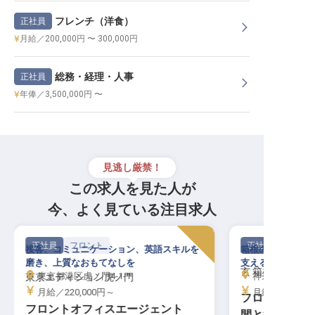
フレンチ（洋食）
正社員
月給／200,000円 〜 300,000円
総務・経理・人事
正社員
年俸／3,500,000円 〜
見逃し厳禁！
この求人を見た人が
今、よく見ている注目求人
正社員
フロント
正社員
接客、コミュニケーション、英語スキルを
箱根の高級宿でフ
磨き、上質なおもてなしを
支える温かい職場
玄 箱根強羅
東京都港区虎ノ門4-1-1
神奈川県足柄下郡
東京エディション虎ノ門
月給／220,000円～
月給／250,00
フロント│未
フロントオフィスエージェント
間と箱根の高