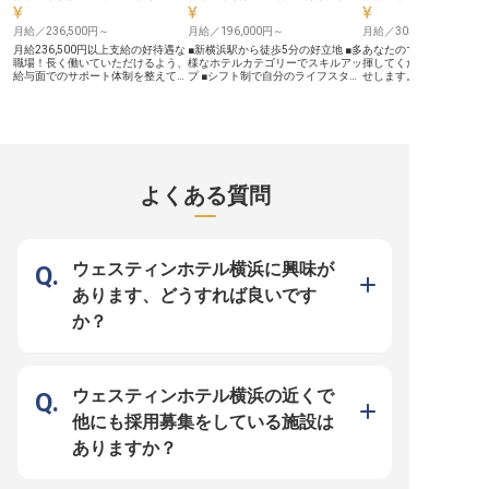
し・夜勤なしの2シフト制で、湯河
内割引制度など、充実し
原という地で身になるキャリアを積
も魅力。 あなたの成長を
月給／236,500円～
月給／196,000円～
月給／305,000円～
める環境です。 【働く環境のポイ
す。
ント】 ・月給280,000円〜350,000
月給236,500円以上支給の好待遇な
■新横浜駅から徒歩5分の好立地 ■多
あなたのマネジメント力
円 ・中抜け勤務なし・夜勤なしの2
職場！長く働いていただけるよう、
様なホテルカテゴリーでスキルアッ
揮してください！支配人
シフト制 ・寮補助あり（月上限
給与面でのサポート体制を整えてい
プ ■シフト制で自分のライフスタイ
せします。昇給・賞与あ
30,000円） ・賄いあり（1食200
ます。あなたには、総合職をお任
ルに合わせて働ける ■福島・箱根・
当や社宅制度もあり、長
円）
せ。ホテルの運営に携われる、やり
久米島に社宅あり！転勤も安心 ー
ただけるよう待遇を整え
がいのあるポジションです。私たち
ー【おもてなしの心を磨く、ホテル
設備やアメニティを充実
と一緒に当ホテルを盛り上げていた
ライフの舞台へ】 JR新横浜駅から
室、レストランや多目的
だけませんか？JR東海道本線、横
徒歩5分という絶好のロケーション
える「ベストウェスタン
浜市営地下鉄線・戸塚駅より徒歩2
に位置する「コートホテル新横
JR・京急鶴見駅から徒歩
分の場所に位置する「相鉄フレッサ
浜」。新幹線の停車駅でもあり、ビ
地にあり、有名観光スポ
イン横浜戸塚」。デザイナー監修の
ジネス・観光の両面でお客様をお迎
クセスも便利。ビジネス
よくある質問
スタイリッシュな客室が好評です。
えする活気あふれるホテルです。チ
として多くのお客様に利
※この求人は2024年1月18日時点の
ェックインからチェックアウトま
ます。※この求人は2024
情報です
で、お客様の滞在を心地よいものに
時点の情報です
するためのおもてなしを提供しま
す。予約管理から接客、クリンリネ
スまで、ホテルサービスの全てを学
ウェスティンホテル横浜に興味が
びながら、お客様の笑顔を創り出す
喜びを日々感じられる環境です。
あります、どうすれば良いです
ーー【多彩なキャリアパスで、ホテ
リエとして成長できる職場】 宿泊
か？
特化型、観光型、リゾートホテルな
ど多様なカテゴリーのホテルを展開
するThe Court株式会社だからこ
そ、ホテル運営のトータルスキルを
幅広く身につけることができます。
シフト制を採用しており、ライフス
ウェスティンホテル横浜の近くで
タイルに合わせた働き方が可能で
す。研修制度や表彰制度も充実！お
他にも採用募集をしている施設は
もてなしの心を大切にしながら、充
実したホテル業界でのキャリアを一
ありますか？
緒に築いていきませんか？ ※2025
年09月08日時点の情報です