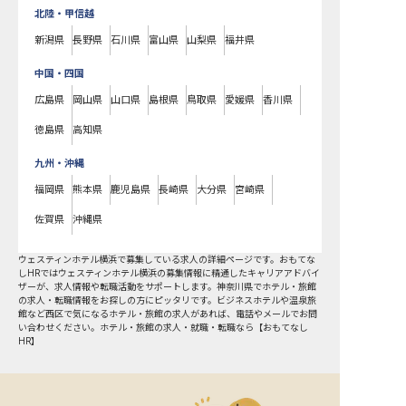
北陸・甲信越
新潟県
長野県
石川県
富山県
山梨県
福井県
中国・四国
広島県
岡山県
山口県
島根県
鳥取県
愛媛県
香川県
徳島県
高知県
九州・沖縄
福岡県
熊本県
鹿児島県
長崎県
大分県
宮崎県
佐賀県
沖縄県
ウェスティンホテル横浜で募集している求人の詳細ページです。おもてな
しHRではウェスティンホテル横浜の募集情報に精通したキャリアアドバイ
ザーが、求人情報や転職活動をサポートします。神奈川県でホテル・旅館
の求人・転職情報をお探しの方にピッタリです。ビジネスホテルや温泉旅
館など
西区
で気になるホテル・旅館の求人があれば、電話やメールでお問
い合わせください。ホテル・旅館の求人・就職・転職なら【おもてなし
HR】