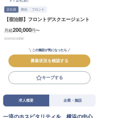
ト
/
正社員
）
転職サポートに申し込む
無料
正社員
宿泊
フロント
【宿泊部】フロントデスクエージェント
採用をお考えの企業様へ
200,000
月給
円〜
この施設が気になったら
募集状況を確認する
キープする
求人概要
企業・施設
一流のホスピタリティを、横浜の中心