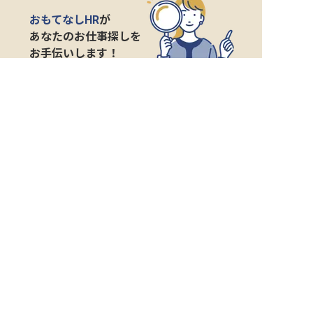
おもてなしHR
が
あなたのお仕事探しを
お手伝いします！
サポート登録後の流れ
サポート

電話で

マッチする

企業と

内定

登録
ヒアリング
求人をご紹介
面接
入社
宿泊業界専任のキャリアアドバイザーがあなたの転
職活動を徹底サポート!
納得できる転職先をご提案いたします。
サポートに申込む
無料