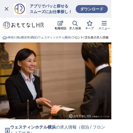
アプリでパッと探せる
ダウンロード
スムーズにお仕事探し！
ログイン
求人検索
転職相談
キープ
メニュー
求人・施設を探す
神奈川県
横浜市
西区
ウェスティンホテル横浜
フロント/正社員の求人詳細
キープした求人
就職・転職 合同説明会
おもてなしHRについて
ご利用の流れ
よくある質問
ホテル・宿泊業界情報コラム
ウェスティンホテル横浜
の求人情報（
宿泊
/
フロン