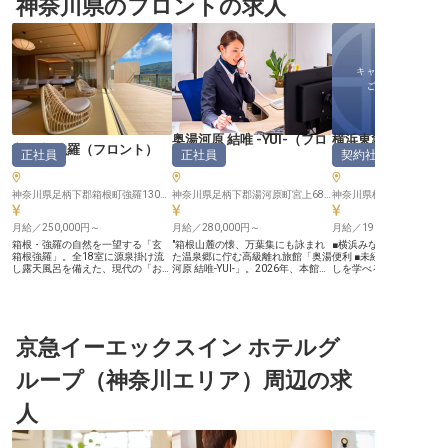
神奈川県のフロントの求人
奥湯河原 結唯 -YUI-
（
フロ
横浜東急REIホテル
玄 箱根強羅
（
フロント
）
正社員
正社員
契約社員
ント
）
ント
）
神奈川県足柄下郡箱根町強羅1300-238
神奈川県足柄下郡湯河原町宮上683-25
月給／250,000円～
月給／280,000円～
月給／196,000円～
箱根・強羅の自然を一望する「玄
"箱根山麓の懐、万葉集にも詠まれ
■横浜みなとみらいの好
箱根強羅」。全18室に源泉掛け流
た温泉郷に佇む高級離れ旅館「奥湯
便利 ■未経験からホテル
し露天風呂を備えた、現代の「おこ
河原 結唯-YUI-」。2026年、本館リ
しを学べる ■正社員登用
もり」を叶える隠れ宿。2022年の
ニューアルにより"自然と共鳴する
リアアップも可能 ■月給196
リニューアルを経て、洗練された空
私邸型ラグジュアリー"が完成し、
円、賞与ありで安定収入 ーー【横
間でお客様を迎える活気ある職場で
新たな滞在価値を追求する一棟貸し
浜みなとみらいで心に残
す。 フロントのお仕事は「ミスが
型ステイが動き出します。「本当に
しを】 横浜東急REIホテ
許されない」と身構えてしまうかも
良いもの」を知るお客様の旅の起点
とみらいの美しい景色に
しれませんが、当館は違います。全
京急イーエックスイン ホテルグ
となる、フロントスタッフを募集し
所で、お客様に快適な滞
18室という落ち着いた規模のた
ます。 【より質を高めた少室経
ています。 フロントスタ
め、一人ひとりのお客様に寄り添っ
営。"感動を生む接客"の本質を学
て、チェックイン・チェ
ループ（神奈川エリア）周辺の求
た柔軟な対応が可能です。平均年齢
ぶ】 1室あたりの面積を広げ、より
はもちろん、観光案内や
37歳と若手が中心のチームで、イ
質を高めた少室経営。一棟貸しのプ
要望への対応を通じて、
ンカム等で常に連携し、困った時は
ライベートステイを軸に、量より質
をより豊かなものにする
人
先輩がすぐに手を差し伸べる温かな
を貫いてきた稀有な高級旅館で、そ
します。 お客様の笑顔が
体制が整っています。 【あなたの
の道を極めた人にしかできない繊細
れるやりがいのあるお仕
新生活を応援する、最高の環境】 ■
な気配りと一歩先を読む判断力を身
温かい心遣いで、忘れら