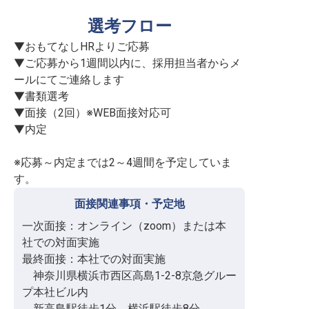
選考フロー
▼おもてなしHRよりご応募

▼ご応募から1週間以内に、採用担当者からメ
ールにてご連絡します

▼書類選考

▼面接（2回）※WEB面接対応可

▼内定

※応募～内定までは2～4週間を予定していま
す。
面接関連事項・予定地
一次面接：オンライン（zoom）または本
社での対面実施

最終面接：本社での対面実施

　神奈川県横浜市西区高島1-2-8京急グルー
プ本社ビル内

　新高島駅徒歩1分、横浜駅徒歩8分