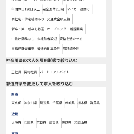
年間休日120日以上
完全週休2日制
マイカー通勤可
寮社宅・住宅補助あり
交通費全額支給
新卒・第二新卒も歓迎
オープニング・新規開業
中抜け勤務なし
未経験者歓迎
資格を活かせる
実務経験者優遇
普通自動車免許
調理師免許
神奈川県の求人を雇用形態で絞り込む
正社員
契約社員
パート・アルバイト
都道府県を変更して求人を絞り込む
関東
東京都
神奈川県
埼玉県
千葉県
茨城県
栃木県
群馬県
近畿
大阪府
兵庫県
京都府
滋賀県
奈良県
和歌山県
東海