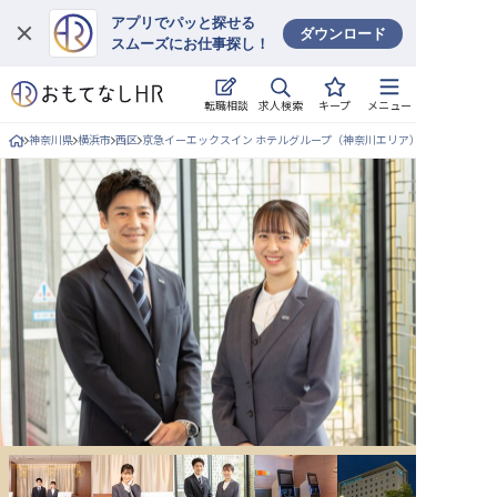
アプリでパッと探せる
ダウンロード
スムーズにお仕事探し！
ログイン
求人検索
転職相談
キープ
メニュー
求人・施設を探す
神奈川県
横浜市
西区
京急イーエックスイン ホテルグループ（神奈川エリア）
キープした求人
就職・転職 合同説明会
おもてなしHRについて
ご利用の流れ
よくある質問
ホテル・宿泊業界情報コラム