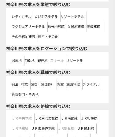
神奈川県の求人を業態で絞り込む
シティホテル
ビジネスホテル
リゾートホテル
ラグジュアリーホテル
観光地旅館
温泉地旅館
高級旅館
その他宿泊施設
運営・その他
神奈川県の求人をロケーションで絞り込む
温泉地
市街地
観光地
スキー場
リゾート地
神奈川県の求人を職種で絞り込む
宿泊
料飲
調理（調理師）
客室
施設管理
ブライダル
管理部門・その他
神奈川県
の求人を路線で絞り込む
ＪＲ中央本線
ＪＲ京浜東北線
ＪＲ南武線
ＪＲ相模線
ＪＲ埼京線
ＪＲ東海道本線
ＪＲ鶴見線
ＪＲ横浜線