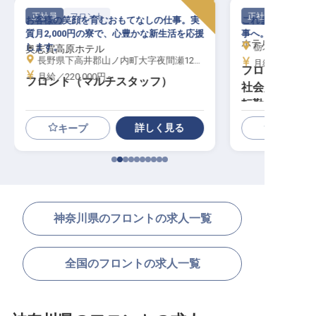
正社員
フロント
正社員
お客様の笑顔を育むおもてなしの仕事。実
これまでの社会人
質月2,000円の寮で、心豊かな新生活を応援
事へ。腰を据えて
ホテルサンバレ
します。
栃木県那須郡那
奥志賀高原ホテル
長野県下高井郡山ノ内町大字夜間瀬12377-17
月給／250,00
フロントスタッ
月給／220,000円～
フロント（マルチスタッフ）
社会人経験者
転勤なし
詳しく見る
キープ
神奈川県のフロントの求人一覧
全国のフロントの求人一覧