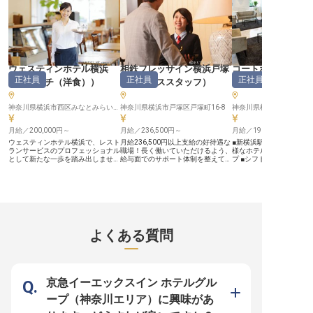
住まい：職場まで徒歩2分。月2万
につけられます。予約管理・追加サ
出を演出してください。 ーー【未
円で住める築浅の綺麗な個室寮
ービスの手配など現場コントロール
経験から成長できる安心
（Wi-Fi・キッチン完備）をご用
を責任をもって担っていただけま
来】 ホテル業界が初めて
意。 ■オフ：完全週休2日制に加え
す。 【「邑（むら）をつくる」一
安心ください。 当ホテル
年2回の4連休もあり、プライベー
員として、ブランドを次のステージ
輩スタッフが丁寧にサポ
トも充実します。 ■収入：月給25万
へ】 2009年の開業以来、奥湯河原
もてなしの基本からじっ
円〜30万円＋賞与年2回で、自立し
の地でただひとつの離れ旅館として
ことができます。 契約社
た生活を支えます。 笑顔あふれる
進化を続けてきた結唯-YUI-。本館
スタートですが、年1回
環境で、一生モノの接客スキルを身
ウェスティンホテル横浜
リニューアル後の新しい体験設計
相鉄フレッサイン横浜戸塚
用試験があり、長期的な
コートホテル新横
につけませんか。
を、現場の最前線で一緒に育ててい
成を目指せる環境です。 
正社員
正社員
正社員
（
フレンチ（洋食）
）
（
サービススタッフ
）
ビススタッフ
く仲間を求めています。中抜けな
完備はもちろん、東急共
し・夜勤なしの2シフト制で、湯河
内割引制度など、充実し
原という地で身になるキャリアを積
も魅力。 あなたの成長を
神奈川県横浜市西区みなとみらい4-2-8
神奈川県横浜市戸塚区戸塚町16-8
める環境です。 【働く環境のポイ
す。
ント】 ・月給280,000円〜350,000
円 ・中抜け勤務なし・夜勤なしの2
月給／200,000円～
月給／236,500円～
月給／196,000円～
シフト制 ・寮補助あり（月上限
ウェスティンホテル横浜で、レスト
月給236,500円以上支給の好待遇な
■新横浜駅から徒歩5分の好
30,000円） ・賄いあり（1食200
ランサービスのプロフェッショナル
職場！長く働いていただけるよう、
様なホテルカテゴリーで
円）
として新たな一歩を踏み出しません
給与面でのサポート体制を整えてい
プ ■シフト制で自分のラ
か？月給200,000円～300,000円、
ます。あなたには、総合職をお任
ルに合わせて働ける ■福
経験により優遇いたします。料理や
せ。ホテルの運営に携われる、やり
久米島に社宅あり！転勤も安
お飲み物の提供、テーブルセット、
がいのあるポジションです。私たち
ー【おもてなしの心を磨
ゲスト対応など、魅力溢れる環境で
と一緒に当ホテルを盛り上げていた
ライフの舞台へ】 JR新
あなたのスキルを最大限に活かせま
だけませんか？JR東海道本線、横
徒歩5分という絶好のロ
す。柔軟なシフト勤務にも対応でき
浜市営地下鉄線・戸塚駅より徒歩2
に位置する「コートホテ
る方をお待ちしています。あなたの
分の場所に位置する「相鉄フレッサ
浜」。新幹線の停車駅で
経験と情熱で、私たちと共に最高の
イン横浜戸塚」。デザイナー監修の
ジネス・観光の両面でお
よくある質問
サービスを提供しましょう。
スタイリッシュな客室が好評です。
えする活気あふれるホテ
※2025年04月17日時点の情報です
※この求人は2024年1月18日時点の
ェックインからチェック
情報です
で、お客様の滞在を心地
するためのおもてなしを
す。予約管理から接客、
スまで、ホテルサービス
京急イーエックスイン ホテルグル
びながら、お客様の笑顔
喜びを日々感じられる環
ープ（神奈川エリア）に興味があ
ーー【多彩なキャリアパ
リエとして成長できる職場