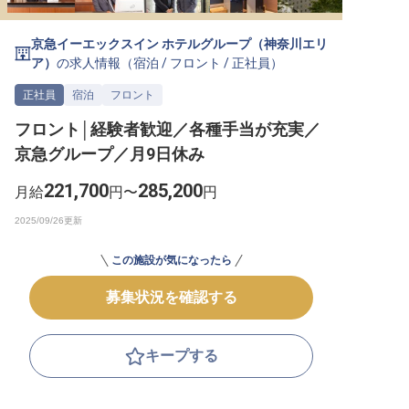
転職サポートに申し込む
無料
京急イーエックスイン ホテルグループ（神奈川エリ
ア）
の求人情報（
宿泊
/
フロント
/
正社員
）
採用をお考えの企業様へ
正社員
宿泊
フロント
フロント│経験者歓迎／各種手当が充実／
京急グループ／月9日休み
221,700
285,200
月給
円〜
円
この施設が気になったら
募集状況を確認する
キープする