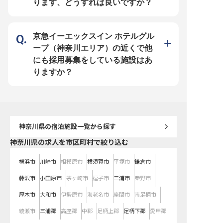
ります、どうすれば良いですか？
特化型、観光型、リゾー
ど多様なカテゴリーのホ
するThe Court株式会社
そ、ホテル運営のトータ
幅広く身につけることが
シフト制を採用しており
京急イーエックスイン ホテルグル
タイルに合わせた働き方
す。研修制度や表彰制度
ープ（神奈川エリア）の近くで他
もてなしの心を大切にし
実したホテル業界でのキ
にも採用募集をしている施設はあ
緒に築いていきませんか？ 
年09月08日時点の情報で
りますか？
神奈川県
の宿泊施設一覧から探す
神奈川県の求人を市区町村で絞り込む
横浜市
川崎市
相模原市
横須賀市
平塚市
鎌倉市
藤沢市
小田原市
茅ヶ崎市
逗子市
三浦市
秦野市
厚木市
大和市
伊勢原市
海老名市
座間市
南足柄市
綾瀬市
三浦郡
高座郡
中郡
足柄上郡
足柄下郡
愛甲郡