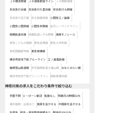
ＪＲ横須賀線
ＪＲ湘南新宿ライン
ＪＲ御殿場線
京浜急行本線
京浜急行久里浜線
京浜急行大師線
京浜急行逗子線
京王相模原線
小田急江ノ島線
小田急小田原線
小田急多摩線
金沢シーサイドライン
相模鉄道本線
相模鉄道いずみ野線
湘南モノレール
東急こどもの国線
東急目黒線
東急大井町線
東急田園都市線
東急東横線
横浜市営地下鉄ブルーライン
江ノ島電鉄線
箱根登山鉄道線
伊豆箱根鉄道大雄山線
みなとみらい線
横浜市営地下鉄グリーンライン
相鉄新横浜線
神奈川県の求人をこだわり条件で絞り込む
学歴不問
U・Iターン歓迎
転勤なし
残業月20時間以内
海外勤務・出張あり
英語を活かせる
中国語を活かせる
外資系
産休・育休取得実績あり
駅徒歩5分以内