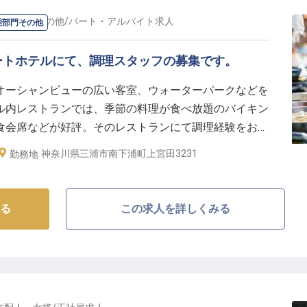
調理部門その他
/
パート・アルバイト
求人
理部門その他
ートホテルにて、調理スタッフの募集です。
オーシャンビューの広い客室、ウォーターパークなどを
ル内レストランでは、季節の料理が食べ放題のバイキン
食会席などが好評。そのレストランにて調理経験をお持
。1日4時間～、週3日以上の勤務でOK！和食・洋食の
神奈川県三浦市南下浦町上宮田3231
勤務地
いただきます。経験がある方、お持ちしています。
。
る
この求人を詳しくみる