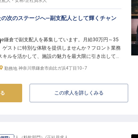
支配人・女将
/
正社員
求人
たの次のステージへ—副支配人として輝くチャン
ase鎌倉で副支配人を募集しています。月給30万円～35
）
、ゲストに特別な体験を提供しませんか？フロント業務
スキルを活かして、施設の魅力を最大限に引き出してく
環境で、観光案内や旅のサポートを通じて地域の魅力を
神奈川県鎌倉市由比ガ浜4丁目10−7
勤務地
実した毎日を送りましょう。高卒以上、PC操作ができ
お持ちの方、リーダーシップを発揮できる方をお待ちし
点の情報です
る
この求人を詳しくみる
ー・支配人（料飲部門）
/
正社員
求人