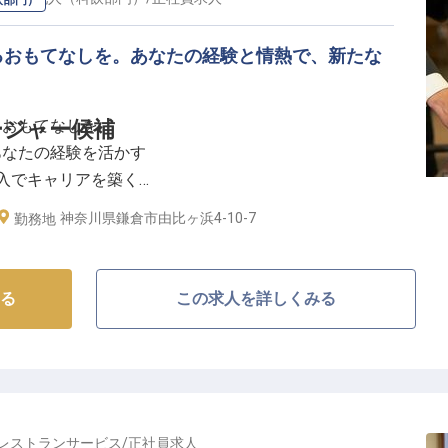
飲部門）
るおもてなしを。あなたの経験と情熱で、新たな
るおもてなしを
ージャー候補
あなたの経験を活かす
た収入でキャリアを築く
験を創造するやりがい
神奈川県鎌倉市由比ヶ浜4-10-7
勤務地
おもてなしの物語】
お客様に忘れられない食の体験を提供しませんか。
る
この求人を詳しくみる
安らぎ、笑顔になれるような温かいおもてなしを大切に
の始まりを彩る大切な時間を提供。
を通じて、地域との繋がりを深め、より豊かな食文化を
す。
レストランサービス
/
正社員
求人