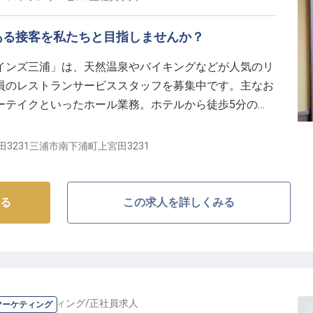
、感動を届ける喜びを共に分かち合いましょう。
ある接客を私たちと目指しませんか？
と挑戦の舞台】
レストラン運営の中核を担っていただきます。
インズ三浦」は、天然温泉やバイキングなどが人気のリ
さらにはイベント企画まで、幅広い業務を通じてマネジ
員のレストランサービススタッフを募集中です。主なお
ーテイクといったホール業務。ホテルから徒歩5分の社
ちろん、共に働く仲間との連携を大切にし、チーム全体
整っているので安心してお仕事をスタートできます。あ
てください。
様の心に残る接客を私たちと目指しませんか？※2024
3231三浦市南下浦町上宮田3231
、レストランの新たな魅力を引き出し、お客様に最高の
。
最適な環境です。
る
この求人を詳しくみる
報・マーケティング
/
正社員
求人
マーケティング