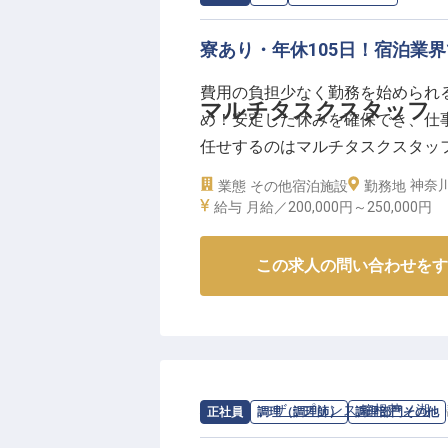
寮あり・年休105日！宿泊業
費用の負担少なく勤務を始められる
マルチタスクスタッフ
め！安定した休みを確保でき、仕
任せするのはマルチタスクスタッ
テルで発揮してください。新姥子温泉が源
神奈川
業態
その他宿泊施設
勤務地
え性や疲労回復、健康増進の効果が
給与
月給／200,000円～
250,000円
月6日時点の情報です
この求人の問い合わせをす
求人情報：
ザ・プリンス 箱根芦ノ湖
の
正社員
調理（調理師）
調理部門その他