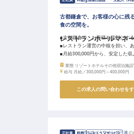
正社員
料飲
マネージャー・支配人（料
古都鎌倉で、お客様の心に残
食の空間を。
■古都鎌倉で、お客様を笑顔にす
レストランホールマネ
■レストラン運営の中核を担い、
■月給300,000円から、安定し
■チームをまとめ、新たな食の体
業態
リゾートホテル
その他宿泊施設
給与
月給／300,000円～
400,000円
ーー【古都鎌倉で紡ぐ、心温まる
歴史と文化が息づく古都鎌倉で、
この求人の問い合わせをす
当施設では、訪れる方々が心から
しています。
現在は朝食を中心に、お客様の旅
施設内外でのイベント企画・運営
創造していくことも目指していま
求人情報：
マホロバ・マインズ三浦
の
正社員
料飲
レストランサービス