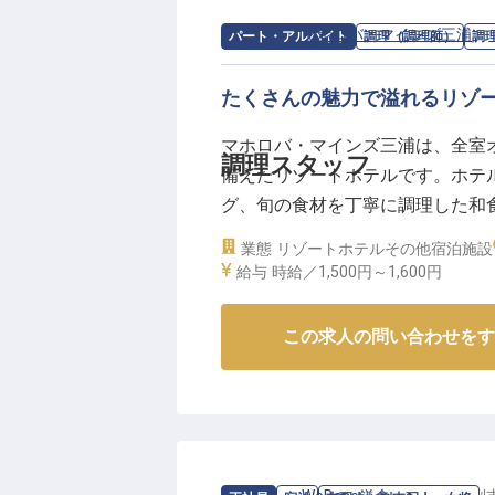
求人情報：
マホロバ・マインズ三浦
の
パート・アルバイト
調理（調理師）
調
たくさんの魅力で溢れるリゾ
マホロバ・マインズ三浦は、全室
調理スタッフ
備えたリゾートホテルです。ホテ
グ、旬の食材を丁寧に調理した和
ちの調理スタッフを募集いたします
業態
リゾートホテル
その他宿泊施設
調理業務や仕込み業務などを担当
給与
時給／1,500円～
1,600円
※2024年5月31日時点の情報です
この求人の問い合わせをす