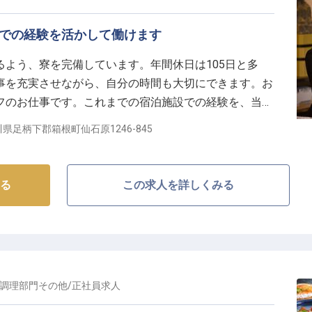
界での経験を活かして働けます
よう、寮を完備しています。年間休日は105日と多
事を充実させながら、自分の時間も大切にできます。お
フのお仕事です。これまでの宿泊施設での経験を、当ホ
泉の大浴場がある「Lime Resort Hakone」。冷
県足柄下郡箱根町仙石原1246-845
期待できると人気の施設です。※この求人は2023年11
る
この求人を詳しくみる
調理部門その他
/
正社員
求人