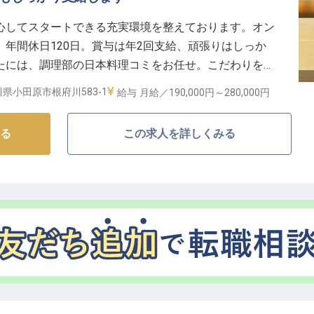
ロフェッショナルへ】
心してスタートできる充実環境を整えております。オン
ろん、従業員食堂や西武グループ施設利用優待など、充
年間休日120日。賞与は年2回支給、頑張りはしっか
サポートします。
たには、調理部の日本料理コミをお任せ。こだわりをち
休暇もあり、プライベートも大切にしながら長く働ける環
供しませんか？レストランでは、厳選された食材をふん
県小田原市根府川583-1
給与
月給／190,000円～
280,000円
の前で仕上げるライブステーションも人気です。※この
お持ちであれば、ホテルでの経験がなくても歓迎いたし
です
る
この求人を詳しくみる
のスキルをさらに磨き、キャリアアップを目指せる場所