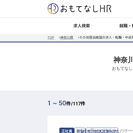
就職・
求人検索
TOP
神奈川県
その他宿泊施設の求人・転職・中途
神奈川
おもてなし
1 ~ 50
件/
117
件
求人情報：
Lime Resort Hakone
の
サー
正社員
宿泊
サービススタッフ