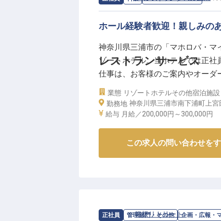
お客様一人ひとりの心に寄り添い
ホール経験者歓迎！親しみの
ーー【あなたの経験が輝く、成長
ホールマネージャー候補として、
神奈川県三浦市の「マホロバ・マ
接客指導からシフト・発注管理、
レストランサービス
ゾートホテル。当ホテルでは正社
メントスキルを磨ける環境です。
仕事は、お客様のご案内やオーダ
お客様への温かいおもてなしはも
員寮を完備するほか、研修制度が
業態
リゾートホテル
その他宿泊施設
のパフォーマンス向上にも貢献し
なたも当ホテルの一員となり、お客
神奈川県三浦市南下浦町上宮田
勤務地
あなたのリーダーシップと情熱が
年5月30日時点の情報です。
給与
月給／200,000円～
300,000円
体験を提供することに繋がります
キャリアアップを目指したい方に
この求人の問い合わせをす
※2026年03月06日時点の情報です
求人情報：
箱根リトリート
の
企画・広
正社員
管理部門・その他
企画・広報・