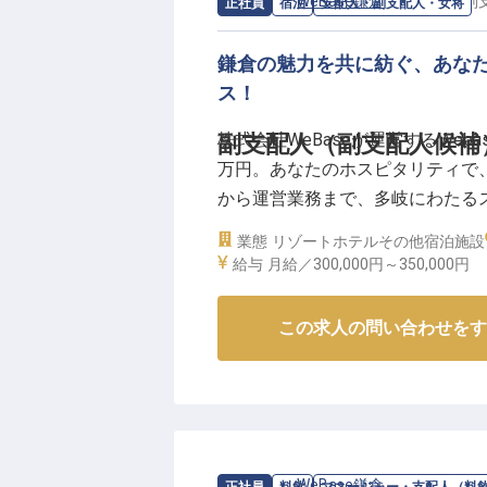
求人情報：
WeBase鎌倉
の
支配人・副
正社員
宿泊
支配人・副支配人・女将
鎌倉の魅力を共に紡ぐ、あな
ス！
株式会社WeBaseが運営するWeb
副支配人（副支配人候補
万円。あなたのホスピタリティで
から運営業務まで、多岐にわたる
ださい。神奈川県鎌倉市の美しい
業態
リゾートホテル
その他宿泊施設
伝えるやりがいを感じながら、充
給与
月給／300,000円～
350,000円
る方、ホテルや旅行業での経験を
ています。※2024年08月26日時
この求人の問い合わせをす
求人情報：
WeBase鎌倉
の
マネージャ