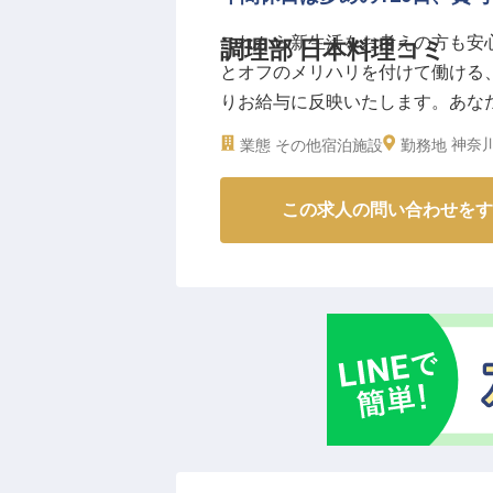
ーー【安定した環境で、調理のプ
これから新生活をお考えの方も安
調理部 日本料理コミ
当ホテルでは、社員寮完備はもち
とオフのメリハリを付けて働ける、
実した福利厚生であなたの生活を
りお給与に反映いたします。あな
月8～9日の休日やリフレッシュ
りばめた空間で、驚きと感動を提
境です。
神奈川
業態
その他宿泊施設
勤務地
だんに使ったお料理をご提供。目
何らかの調理経験と調理師免許を
求人は2023年9月7日時点の情報
ます。
この求人の問い合わせをす
資格取得支援制度も活用し、調理
です。
※2026年02月06日時点の情報です