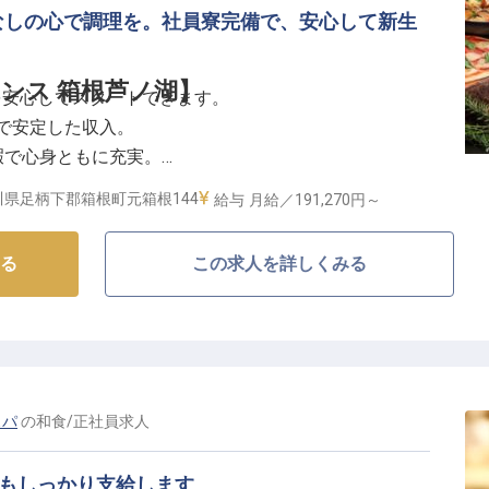
なしの心で調理を。社員寮完備で、安心して新生
ンス 箱根芦ノ湖】
を安心してスタートできます。
与で安定した収入。
暇で心身ともに充実。
客様に感動を届ける調理。
川県足柄下郡箱根町元箱根144
給与
月給／191,270円～
まるおもてなしを】
る
この求人を詳しくみる
折々の美しい自然に囲まれ、訪れるお客様に非日常の感
活かした繊細な料理を通じて、お客様の記憶に残る食体
発まで、幅広い業務に携わりながら、お客様の笑顔のた
びを感じられます。
スパ
の
和食
/
正社員
求人
出し、五感で味わうおもてなしを追求しませんか。
与もしっかり支給します