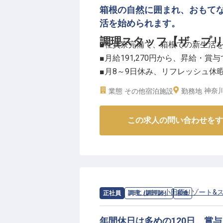
箱根の自然に囲まれ、おもて
活を始められます。
調理スタッフ【ザ・プリ
■社員寮完備で、箱根での新生活
■月給191,270円から、昇給・賞
■月8～9日休み、リフレッシュ休
■箱根の美しい自然に囲まれ、お
神奈
業態
その他宿泊施設
勤務地
ーー【芦ノ湖の絶景と共に、心温
この求人の問い合わせをす
芦ノ湖畔に佇む当ホテルは、四季
動を提供しています。
調理スタッフとして、旬の食材を
験を創造してください。
仕込みから盛り付け、メニュー開
めに心を込めた一皿を生み出す喜
求人情報：
ヒルトン小田原リゾート&
正社員
調理（調理師）
和食
箱根の豊かな恵みを最大限に引き
年間休日は多めの120日、賞