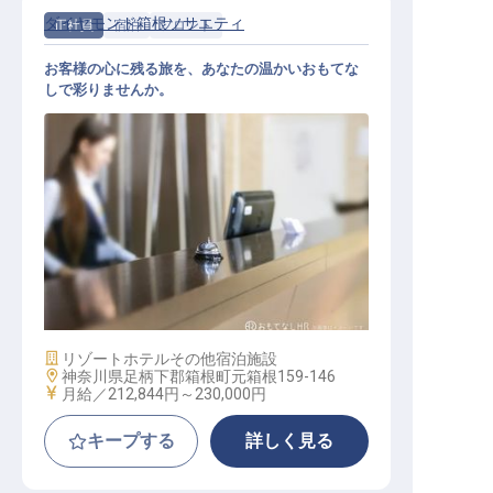
ダイヤモンド箱根ソサエティ
正社員
宿泊
フロント
お客様の心に残る旅を、あなたの温かいおもてな
しで彩りませんか。
ホテルフロント
施設業態
リゾートホテル
その他宿泊施設
勤務地
神奈川県足柄下郡箱根町元箱根159-146
給与
月給／212,844円～
230,000円
キープする
詳しく見る