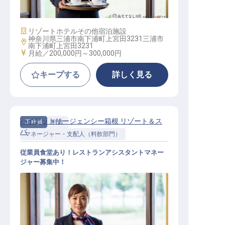
施設業態
リゾートホテル
その他宿泊施設
神奈川県三浦市南下浦町上宮田3231三浦市
勤務地
南下浦町上宮田3231
給与
月給／200,000円～
300,000円
キープする
詳しく見る
ハイアットリージェンシー箱根 リゾート＆ス
正社員
料飲
パ
マネージャー・支配人（料飲部門）
従業員食堂あり！レストランアシスタントマネー
ジャー募集中！