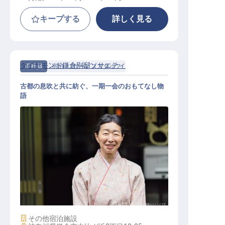
キープする
詳しく見る
ダイヤモンド鎌倉別邸ソサエティ
正社員
宿泊
サービススタッフ
古都の息吹と共に紡ぐ、一期一会のおもてなし物
語
おもてなし係
施設業態
その他宿泊施設