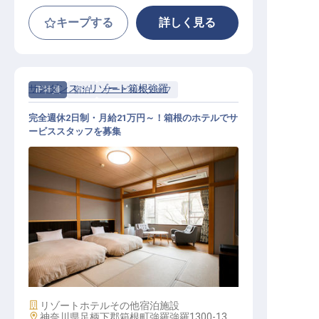
キープする
詳しく見る
サンダンス・リゾート箱根強羅
正社員
宿泊
サービススタッフ
完全週休2日制・月給21万円～！箱根のホテルでサ
ービススタッフを募集
サービススタッフ / 正社員
施設業態
リゾートホテル
その他宿泊施設
勤務地
神奈川県足柄下郡箱根町強羅強羅1300-13