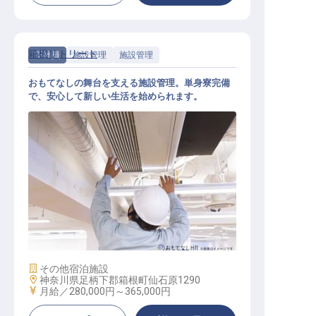
箱根リトリート
正社員
施設管理
施設管理
おもてなしの舞台を支える施設管理。単身寮完備
で、安心して新しい生活を始められます。
施設管理スタッフ
施設業態
その他宿泊施設
勤務地
神奈川県足柄下郡箱根町仙石原1290
給与
月給／280,000円～
365,000円