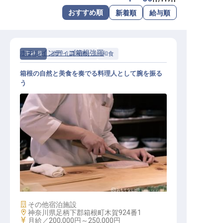
転職サポートに申し込む
おすすめ順
新着順
給与順
無料
採用をお考えの企業様へ
ホテルインディゴ箱根強羅
正社員
調理（調理師）
和食
箱根の自然と美食を奏でる料理人として腕を振る
う
コミシェフ
施設業態
その他宿泊施設
勤務地
神奈川県足柄下郡箱根町木賀924番1
給与
月給／200,000円～
250,000円