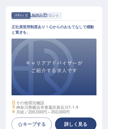
MELONDIAあざみ野
契約社員
宿泊
フロント
正社員登用制度あり！心からのおもてなしで感動
と寛ぎを。
フロント業務
施設業態
その他宿泊施設
勤務地
神奈川県横浜市青葉区新石川1-1-9
給与
月給／200,000円～
350,000円
キープする
詳しく見る