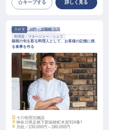
キープする
詳しく見る
ホテルインディゴ箱根強羅
正社員
調理（調理師）
料理長・マネージャー・シェフ
箱根の旬を彩る料理人として、お客様の記憶に残
る食事を作る
デミシェフドパルティ
施設業態
その他宿泊施設
勤務地
神奈川県足柄下郡箱根町木賀924番1
給与
月給／230,000円～
280,000円