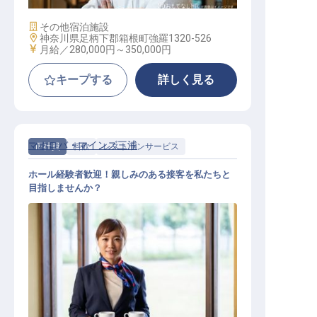
施設業態
その他宿泊施設
勤務地
神奈川県足柄下郡箱根町強羅1320-526
給与
月給／280,000円～
350,000円
キープする
詳しく見る
マホロバ・マインズ三浦
正社員
料飲
レストランサービス
ホール経験者歓迎！親しみのある接客を私たちと
目指しませんか？
レストランサービス