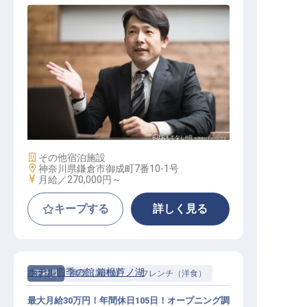
副支配人候補
施設業態
その他宿泊施設
勤務地
神奈川県鎌倉市御成町7番10-1号
給与
月給／270,000円～
キープする
詳しく見る
ホテル四季の館 箱根芦ノ湖
正社員
調理（調理師）
フレンチ（洋食）
最大月給30万円！年間休日105日！オープニング調