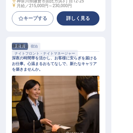
勤務地
神奈川県鎌倉市由比ガ浜3丁目12-25
給与
月給／215,000円～
230,000円
キープする
詳しく見る
鎌倉青山
正社員
宿泊
ナイトフロント・ナイトマネージャー
深夜の時間帯を活かし、お客様に安らぎを届ける
お仕事。心温まるおもてなしで、新たなキャリア
を築きませんか。
ナイトフロントマネージャー