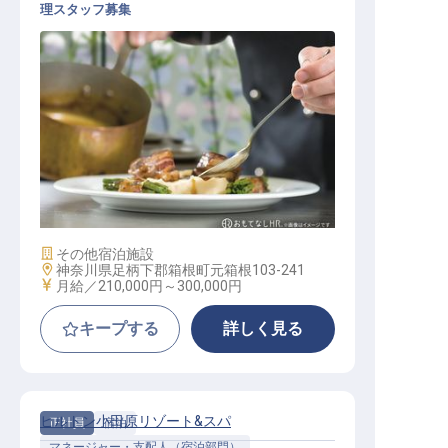
理スタッフ募集
フレンチ（洋食） / 正社員
施設業態
その他宿泊施設
勤務地
神奈川県足柄下郡箱根町元箱根103-241
給与
月給／210,000円～
300,000円
キープする
詳しく見る
ヒルトン小田原リゾート&スパ
正社員
宿泊
マネージャー・支配人（宿泊部門）