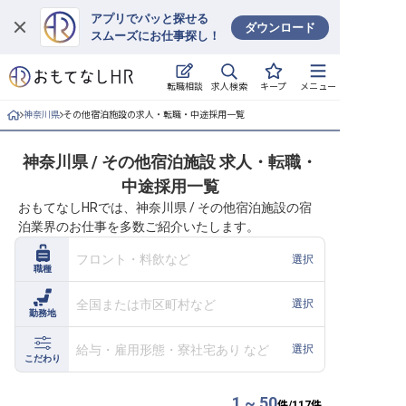
アプリでパッと探せる
ダウンロード
スムーズにお仕事探し！
ログイン
求人検索
転職相談
キープ
メニュー
求人・施設を探す
神奈川県
その他宿泊施設の求人・転職・中途採用一覧
キープした求人
神奈川県 / その他宿泊施設 求人・転職・
中途採用一覧
就職・転職 合同説明会
おもてなしHRでは、神奈川県 / その他宿泊施設の宿
泊業界のお仕事を多数ご紹介いたします。
おもてなしHRについて
フロント・料飲など
選択
職種
ご利用の流れ
全国または市区町村など
選択
勤務地
よくある質問
給与・雇用形態・寮社宅あり など
選択
ホテル・宿泊業界情報コラム
こだわり
1 ~ 50
件/
117
件