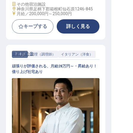
施設業態
その他宿泊施設
勤務地
神奈川県足柄下郡箱根町仙石原1246-845
給与
月給／200,000円～
250,000円
キープする
詳しく見る
強羅 風の音
正社員
調理（調理師）
イタリアン（洋食）
頑張りが評価される、月給28万円～・昇給あり！
借り上げ社宅あり
イタリアン（洋食） / 正社員