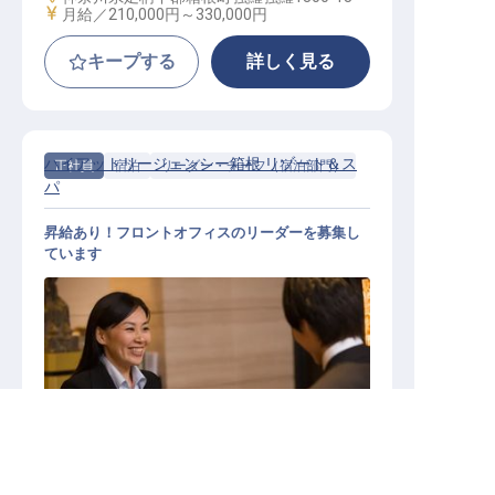
給与
月給／210,000円～
330,000円
キープする
詳しく見る
ハイアットリージェンシー箱根 リゾート＆ス
正社員
宿泊
リーダー・チーフ（宿泊部門）
パ
昇給あり！フロントオフィスのリーダーを募集し
ています
リーダー・チーフ（宿泊部門） / 正
神奈川県の求人を紹介してもらう
社員