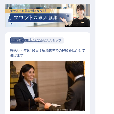
Lime Resort Hakone
正社員
宿泊
サービススタッフ
寮あり・年休105日！宿泊業界での経験を活かして
働けます
マルチタスクスタッフ