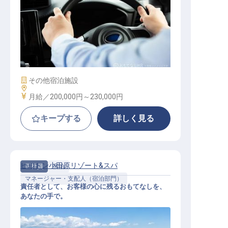
送迎ドライバー
施設業態
その他宿泊施設
勤務地
給与
月給／200,000円～
230,000円
キープする
詳しく見る
ヒルトン小田原リゾート&スパ
正社員
宿泊
マネージャー・支配人（宿泊部門）
責任者として、お客様の心に残るおもてなしを、
あなたの手で。