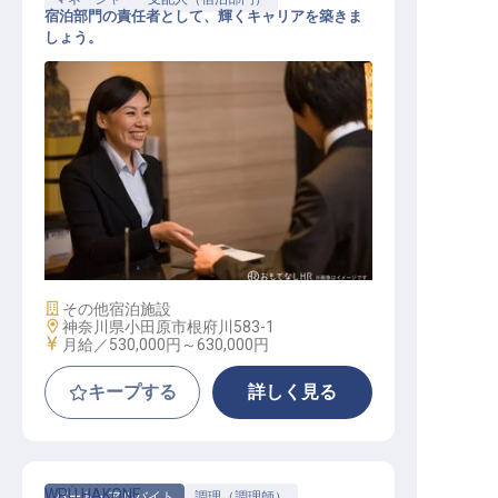
宿泊部門の責任者として、輝くキャリアを築きま
しょう。
宿泊部門責任者
施設業態
その他宿泊施設
勤務地
神奈川県小田原市根府川583-1
給与
月給／530,000円～
630,000円
キープする
詳しく見る
WPÜ HAKONE
パート・アルバイト
調理（調理師）