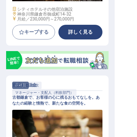
施設業態
シティホテル
その他宿泊施設
勤務地
神奈川県鎌倉市御成町14-32
給与
月給／230,000円～
270,000円
キープする
詳しく見る
WeBase鎌倉
正社員
料飲
マネージャー・支配人（料飲部門）
古都鎌倉で、お客様の心に残るおもてなしを。あ
なたの経験と情熱で、新たな食の空間を。