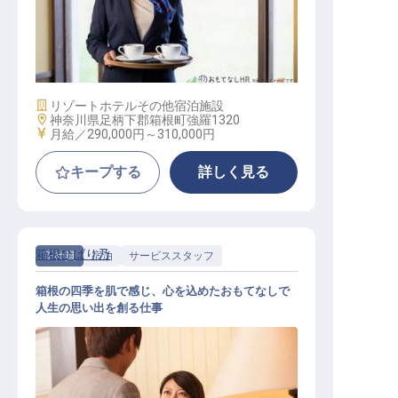
マネージャー・支配人（料飲部門）
/ 正社員
施設業態
リゾートホテル
その他宿泊施設
勤務地
神奈川県足柄下郡箱根町強羅1320
給与
月給／290,000円～
310,000円
キープする
詳しく見る
箱根ひばり乃
正社員
宿泊
サービススタッフ
箱根の四季を肌で感じ、心を込めたおもてなしで
人生の思い出を創る仕事