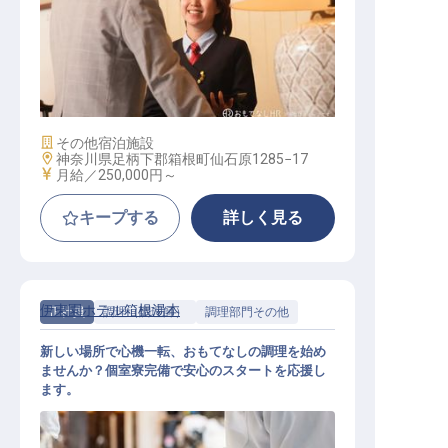
サービス全般
施設業態
その他宿泊施設
勤務地
神奈川県足柄下郡箱根町仙石原1285−17
給与
月給／250,000円～
キープする
詳しく見る
伊東園ホテル箱根湯本
正社員
調理（調理師）
調理部門その他
新しい場所で心機一転、おもてなしの調理を始め
ませんか？個室寮完備で安心のスタートを応援し
ます。