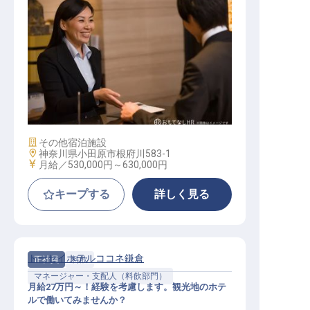
宿泊部門責任者
施設業態
その他宿泊施設
勤務地
神奈川県小田原市根府川583-1
給与
月給／530,000円～
630,000円
キープする
詳しく見る
トーセイホテルココネ鎌倉
正社員
料飲
マネージャー・支配人（料飲部門）
月給27万円～！経験を考慮します。観光地のホテ
ルで働いてみませんか？