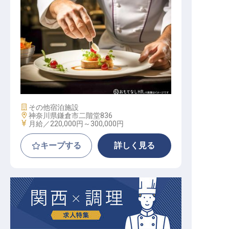
フレンチ（洋食） / 正社員
施設業態
その他宿泊施設
勤務地
神奈川県鎌倉市二階堂836
給与
月給／220,000円～
300,000円
キープする
詳しく見る