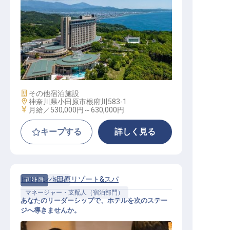
宿泊部門責任者
施設業態
その他宿泊施設
勤務地
神奈川県小田原市根府川583-1
給与
月給／530,000円～
630,000円
キープする
詳しく見る
ヒルトン小田原リゾート&スパ
正社員
宿泊
マネージャー・支配人（宿泊部門）
あなたのリーダーシップで、ホテルを次のステー
ジへ導きませんか。