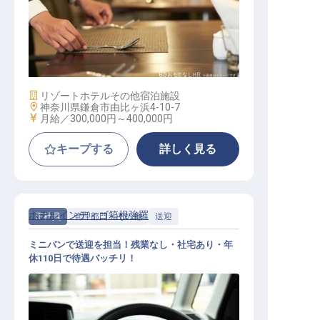
レストランホールマネージャー候補
施設業態
リゾートホテル
その他宿泊施設
勤務地
神奈川県鎌倉市由比ヶ浜4-10-7
給与
月給／300,000円～
400,000円
キープする
詳しく見る
ホテルインディゴ箱根強羅
正社員
管理部門・その他
送迎
ミニバンで送迎を担当！残業なし・社宅あり・年
休110日で待遇バッチリ！