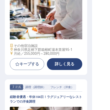
調理スタッフ（一般）
施設業態
その他宿泊施設
勤務地
神奈川県足柄下郡箱根町湯本茶屋95-1
給与
月給／255,000円～
280,000円
キープする
詳しく見る
鎌倉古今
正社員
調理（調理師）
フレンチ（洋食）
経験者優遇・年休104日！ラグジュアリーなレスト
ランでの洋食調理