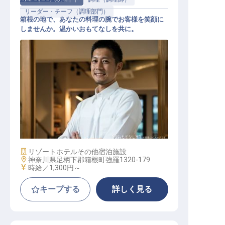
リーダー・チーフ（調理部門）
箱根の地で、あなたの料理の腕でお客様を笑顔に
しませんか。温かいおもてなしを共に。
調理スタッフ
施設業態
リゾートホテル
その他宿泊施設
勤務地
神奈川県足柄下郡箱根町強羅1320-179
給与
時給／1,300円～
キープする
詳しく見る