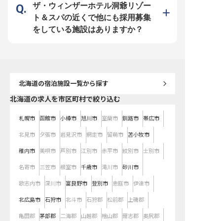
ど、様々なスキルを身につけ、おも
ザ・ウィンザーホテル洞爺リゾー
てなしのプロフェッショナルとして
成長できる場所です。 ※2025年12
ト＆スパの近くで他にも採用募集
月11日時点の情報です
をしている施設はありますか？
北海道
の宿泊施設一覧から探す
北海道の求人を市区町村で絞り込む
札幌市
函館市
小樽市
旭川市
室蘭市
釧路市
帯広市
北見市
夕張市
岩見沢市
網走市
留萌市
苫小牧市
稚内市
美唄市
芦別市
江別市
赤平市
紋別市
士別市
名寄市
三笠市
根室市
千歳市
滝川市
砂川市
歌志内市
深川市
富良野市
登別市
恵庭市
伊達市
北広島市
石狩市
北斗市
石狩郡
松前郡
上磯郡
亀田郡
茅部郡
二海郡
山越郡
檜山郡
爾志郡
奥尻郡