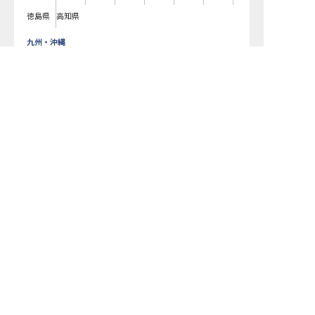
徳島県
高知県
九州・沖縄
福岡県
熊本県
鹿児島県
長崎県
大分県
宮崎県
佐賀県
沖縄県
ザ・ウィンザーホテル洞爺リゾート＆スパで募集している求人の詳細ペー
ジです。おもてなしHRではザ・ウィンザーホテル洞爺リゾート＆スパの募
集情報に精通したキャリアアドバイザーが、求人情報や転職活動をサポー
トします。北海道でホテル・旅館の求人・転職情報をお探しの方にピッタ
リです。ビジネスホテルや温泉旅館など
洞爺湖町
で気になるホテル・旅館
の求人があれば、電話やメールでお問い合わせください。ホテル・旅館の
求人・就職・転職なら【おもてなしHR】
おもてなしHR
が
あなたのお仕事探しを
お手伝いします！