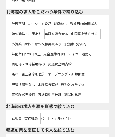
函館市電５系統
北海道の求人をこだわり条件で絞り込む
学歴不問
U・Iターン歓迎
転勤なし
残業月20時間以内
海外勤務・出張あり
英語を活かせる
中国語を活かせる
外資系
産休・育休取得実績あり
駅徒歩5分以内
年間休日120日以上
完全週休2日制
マイカー通勤可
寮社宅・住宅補助あり
交通費全額支給
新卒・第二新卒も歓迎
オープニング・新規開業
中抜け勤務なし
未経験者歓迎
資格を活かせる
実務経験者優遇
普通自動車免許
調理師免許
北海道の求人を雇用形態で絞り込む
正社員
契約社員
パート・アルバイト
都道府県を変更して求人を絞り込む