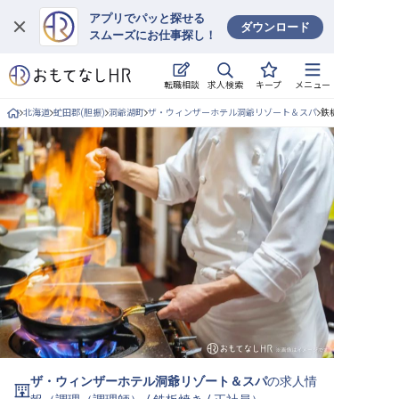
アプリでパッと探せる
ダウンロード
スムーズにお仕事探し！
ログイン
求人検索
転職相談
キープ
メニュー
求人・施設を探す
北海道
虻田郡(胆振)
洞爺湖町
ザ・ウィンザーホテル洞爺リゾート＆スパ
鉄板焼き/正社員の
キープした求人
就職・転職 合同説明会
おもてなしHRについて
ご利用の流れ
よくある質問
ホテル・宿泊業界情報コラム
ザ・ウィンザーホテル洞爺リゾート＆スパ
の求人情