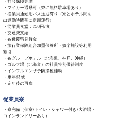
・社会保険完備
・マイカー通勤可（寮に無料駐車場あり）
・従業員通勤用バス送迎有り（寮とホテル間を
出退勤時間帯に定期運行）
・従業員食堂：250円/食
・交通費支給
・各種慶弔見舞金
・旅行業保険組合加盟保養所・娯楽施設等利用
割引
・各グループホテル（北海道、神戸、沖縄）
・ゴルフ場（北海道）の社員特別優待制度
・インフルエンザ予防接種補助
・定年63歳
・定年後の再雇
従業員寮
・寮完備（個室/トイレ・シャワー付き/大浴場・
コインランドリーあり）