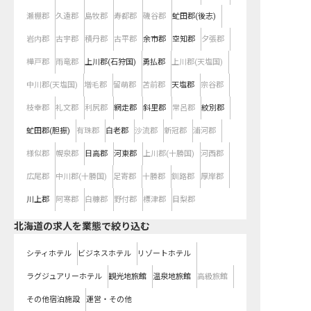
瀬棚郡
久遠郡
島牧郡
寿都郡
磯谷郡
虻田郡(後志)
岩内郡
古宇郡
積丹郡
古平郡
余市郡
空知郡
夕張郡
樺戸郡
雨竜郡
上川郡(石狩国)
勇払郡
上川郡(天塩国)
中川郡(天塩国)
増毛郡
留萌郡
苫前郡
天塩郡
宗谷郡
枝幸郡
礼文郡
利尻郡
網走郡
斜里郡
常呂郡
紋別郡
虻田郡(胆振)
有珠郡
白老郡
沙流郡
新冠郡
浦河郡
様似郡
幌泉郡
日高郡
河東郡
上川郡(十勝国)
河西郡
広尾郡
中川郡(十勝国)
足寄郡
十勝郡
釧路郡
厚岸郡
川上郡
阿寒郡
白糠郡
野付郡
標津郡
目梨郡
北海道の求人を業態で絞り込む
シティホテル
ビジネスホテル
リゾートホテル
ラグジュアリーホテル
観光地旅館
温泉地旅館
高級旅館
その他宿泊施設
運営・その他