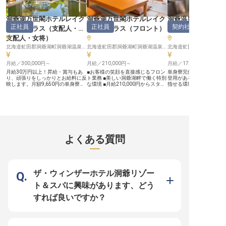
なたの経験とスキルを正当に評価
る環境とキャリアアップの機会】
「シャレーアイビー定山
し、月給240,000円からスタート。
当ホテルでは、従業員一人ひとりが
ことん料理に打ち込みま
昇給や賞与で日々の努力に応えま
安心して長く働ける環境を大切にし
【シャレーアイビー定山
洞爺湖万世閣ホテルレイク
洞爺湖万世閣ホテルレイク
洞爺温泉 ホテル華
す。 遠方からのご応募も安心の寮
ています。個室寮を完備しており、
て】 2019年に札幌でオ
正社員
正社員
契約社員
サイドテラス
（
支配人・副
サイドテラス
（
フロント
）
ント
）
制度があり、新しい生活をサポー
トイレやシャワー付きで大浴場やコ
た、外資系スモールラグ
ト。 年間休日114日以上で、プライ
インランドリーも利用可能です。
ホテルです。 ホテル内レ
支配人・女将
）
ベートも大切にしながら長く働ける
また、従業員食堂や通勤バス送迎な
「ZUI」は全88席で、個
環境です。 経験豊富な仲間と共
北海道虻田郡洞爺湖町洞爺湖温泉21
ど、日々の生活をサポートする福利
北海道虻田郡洞爺湖町洞爺湖温泉21
きルームをご用意。地産
北海道虻田郡洞爺湖町洞
に、おもてなしのプロとしてさらな
厚生も充実しています。経験豊富な
わった料理が強みで、新
る高みを目指せる、やりがいのある
先輩スタッフと共に働きながら、さ
や国産牛を楽しめます。
月給／300,000円～
月給／210,000円～
月給／172,000円～
職場です。
らなる技術や知識の向上を目指せる
環境です。 あなたの意欲と向上心
月給30万円以上！昇給・賞与もあ
■お客様の笑顔を直接感じるフロン
単身寮完備で新生活も安
を応援し、キャリアアップを支援す
り、頑張りをしっかりとお給料に反
ト業務 ■美しい洞爺湖畔で働く特別
登用があるのでキャリア
る体制が整っていますので、安心し
映します。月額9,650円の単身寮・
な環境 ■月給210,000円からスター
指せる環境です。年間休日
て新しい挑戦を始めていただけま
月額15,000円の家族寮があり、新
ト、安定した収入 ■未経験からおも
と多めなので、プライベ
す。 ※2026年04月10日時点の情報
生活のスタートも安心です。年間休
てなしのプロを目指せる ーー【洞
も大切にしながら働けま
です
日105日！プライベートの時間を大
爺湖の自然と共にお客様を迎えるお
様の思い出に残るおもて
切にスキルアップを目指せる環境で
もてなし】 洞爺湖の美しい自然に
せんか？洞爺温泉ホテル
す。育休取得実績があるので、ワー
囲まれた当施設で、お客様に心温ま
田洞爺湖I.Cより車で15
クライフバランスを大切にしながら
るひとときを提供しませんか。 フ
位置する温泉宿です。客室
お仕事ができます。社員の施設利用
ロントスタッフとして、お客様のチ
室、お1人からファミリ
割引制度があり！休みの日にはしっ
ェックインからアウトまでをサポー
様々なお客様に対応する
よくある質問
かりリフレッシュできます。※この
トし、快適な滞在を演出する大切な
ています。※7月7日時点
求人は2022年11月14日時点の情報
役割を担います。お客様からの感謝
です
の言葉や笑顔が、何よりもやりがい
となるお仕事です。 一つ一つのお
もてなしが、お客様の旅の思い出を
彩ります。 ーー【安定した環境で
ザ・ウィンザーホテル洞爺リゾー
成長し、キャリアを築く】 当施設
では、お客様に寄り添う温かいサー
ト＆スパに興味があります、どう
ビスを大切にしています。 未経験
の方でも、先輩スタッフが丁寧にサ
すれば良いですか？
ポートしますのでご安心ください。
月給210,000円からの安定した給与
で、安心して長く働ける環境です。
お客様との出会いを通じて、コミュ
ニケーション能力や問題解決能力な