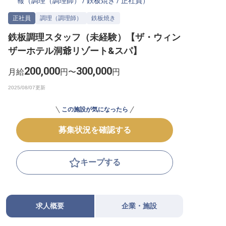
報（
調理（調理師）
/
鉄板焼き
/
正社員
）
転職サポートに申し込む
無料
正社員
調理（調理師）
鉄板焼き
鉄板調理スタッフ（未経験）【ザ・ウィン
採用をお考えの企業様へ
ザーホテル洞爺リゾート&スパ】
200,000
300,000
月給
円〜
円
この施設が気になったら
募集状況を確認する
キープする
求人概要
企業・施設