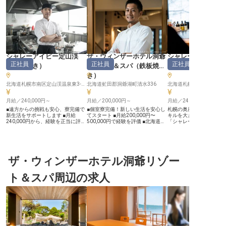
シャレーアイビー定山渓
ザ・ウィンザーホテル洞爺
シャレーアイビー
正社員
正社員
正社員
（
鉄板焼き
）
リゾート＆スパ
（
鉄板焼
（
鉄板焼き
き
）
北海道札幌市南区定山渓温泉東3-231
北海道虻田郡洞爺湖町清水336
月給／240,000円～
月給／200,000円～
月給／240,000円～
■遠方からの挑戦も安心、寮完備で
■個室寮完備！新しい生活を安心し
札幌の奥座敷で、料理人
新生活をサポートします ■月給
てスタート ■月給200,000円〜
キルを大きく飛躍させま
240,000円から、経験を正当に評価
500,000円で経験を評価 ■北海道の
「シャレーアイビー定山
します ■年間休日114日以上、プラ
豊かな食材を活かせる調理環境 ■年
ストランで、鉄板焼きシ
イベートも充実できる ■鉄板焼きや
間休日105日、プライベートも充実
食調理スタッフとして勤
和食の経験を活かし、腕を磨ける環
ーー【大自然に抱かれた舞台で、お
る方を募集します！ ■専用の鉄板焼
境 ーー【定山渓の豊かな自然に囲
もてなしの心を料理に】 洞爺湖と
きルームで、北海道の国
まれた美食の舞台】 北海道定山渓
内浦湾を見下ろす壮大なロケーショ
を絶品料理に！ □国内外
の美しい自然に抱かれた当施設で、
ザ・ウィンザーホテル洞爺リゾー
ンに位置する当ホテルは、訪れるお
が訪れる、外資系スモー
お客様の心に残る美食体験を創造し
客様に忘れられない感動を提供して
アリーホテル！ ■月給240
ませんか。 鉄板焼きや和食の調理
います。北海道の豊かな大自然が育
400,000円の好待遇で
ト＆スパ周辺の求人
を通じて、旬の食材を最高の形で提
んだ新鮮な海の幸や山の恵みをはじ
かり評価！ □年間休日114
供し、五感で味わう感動をお届けし
め、全国から厳選された特選素材を
で、プライベートにも配慮
ます。 お客様一人ひとりに寄り添
活かし、お客様の目の前でダイナミ
なしのため、美しい景観
い、温かいおもてなしの心で特別な
ックに調理する鉄板焼きは、まさに
腰を据えて働ける！ レストランに
時間を提供することが、私たちの喜
五感で味わう芸術です。 あなたの
は個室と鉄板焼きルーム
びです。 あなたの技術と情熱が、
培ってきた調理スキルと、お客様を
それぞれの部屋で提供す
お客様の旅の思い出を一層輝かせま
笑顔にしたいというおもてなしの心
なります。 様々な料理に
す。 ーー【安心の環境で成長し、
を存分に発揮できる舞台がここにあ
ジできるため、料理人と
キャリアを築く】 当施設では、あ
ります。 ーー【安心して長く働け
値を大きく高められる環