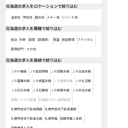
北海道の求人をロケーションで絞り込む
温泉地
市街地
観光地
スキー場
リゾート地
北海道の求人を職種で絞り込む
宿泊
料飲
調理（調理師）
客室
施設管理
ブライダル
管理部門・その他
北海道
の求人を路線で絞り込む
ＪＲ千歳線
ＪＲ富良野線
ＪＲ函館本線
ＪＲ日高本線
ＪＲ室蘭本線
ＪＲ根室本線
ＪＲ留萌本線
ＪＲ札沼線
ＪＲ石北本線
ＪＲ石勝線
ＪＲ釧網本線
ＪＲ宗谷本線
道南いさりび鉄道
北海道ちほく高原鉄道
札幌市営地下鉄東西線
札幌市営地下鉄東豊線
札幌市営地下鉄南北線
札幌市電
函館市電２系統