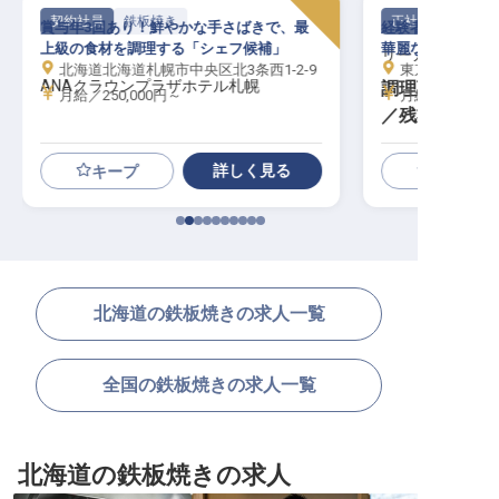
契約社員
鉄板焼き
正社員
賞与年3回あり！鮮やかな手さばきで、最
経験者優遇！世界
上級の食材を調理する「シェフ候補」
華麗な手さばきで
リーガロイヤル
北海道北海道札幌市中央区北3条西1-2-9
東京都新宿区戸塚町
ANAクラウンプラザホテル札幌
調理職（鉄板焼
月給／250,000円～
月給／240,00
／残業月平均1
詳しく見る
キープ
北海道の鉄板焼きの求人一覧
全国の鉄板焼きの求人一覧
北海道の鉄板焼きの求人