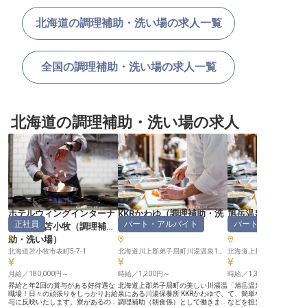
北海道の調理補助・洗い場の求人一覧
全国の調理補助・洗い場の求人一覧
北海道の調理補助・洗い場の求人
ホテルウィングインターナ
KKRかわゆ
（
調理補助・洗
旭岳温泉ホテルベ
正社員
パート・アルバイト
パート・アルバイ
ショナル苫小牧
（
調理補
い場
）
（
調理補助・洗い
助・洗い場
）
北海道苫小牧市表町5-7-1
北海道川上郡弟子屈町川湯温泉1丁目2番15号
北海道上川郡東川町旭岳
月給／180,000円～
時給／1,200円～
時給／1,300円～
昇給と年2回の賞与がある好待遇な
北海道上郡弟子屈町の美しい川湯温
「旭岳温泉ホテルベアモ
職場！日々の頑張りをしっかりお給
泉にある川湯保養所 KKRかわゆで、
て、簡単な調理や盛り付
与に反映いたします。寮があるの
調理補助（朝食係）として働きませ
などを担当いただく調理