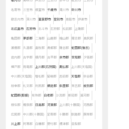
稚内市
美唄市
芦別市
江別市
赤平市
紋別市
士別市
名寄市
三笠市
根室市
千歳市
滝川市
砂川市
歌志内市
深川市
富良野市
登別市
恵庭市
伊達市
北広島市
石狩市
北斗市
石狩郡
松前郡
上磯郡
亀田郡
茅部郡
二海郡
山越郡
檜山郡
爾志郡
奥尻郡
瀬棚郡
久遠郡
島牧郡
寿都郡
磯谷郡
虻田郡(後志)
岩内郡
古宇郡
積丹郡
古平郡
余市郡
空知郡
夕張郡
樺戸郡
雨竜郡
上川郡(石狩国)
勇払郡
上川郡(天塩国)
中川郡(天塩国)
増毛郡
留萌郡
苫前郡
天塩郡
宗谷郡
枝幸郡
礼文郡
利尻郡
網走郡
斜里郡
常呂郡
紋別郡
虻田郡(胆振)
有珠郡
白老郡
沙流郡
新冠郡
浦河郡
様似郡
幌泉郡
日高郡
河東郡
上川郡(十勝国)
河西郡
広尾郡
中川郡(十勝国)
足寄郡
十勝郡
釧路郡
厚岸郡
川上郡
阿寒郡
白糠郡
野付郡
標津郡
目梨郡