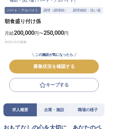
補助・洗い場
/
パート・アルバイト
）
転職サポートに申し込む
無料
パート・アルバイト
調理（調理師）
調理補助・洗い場
朝食盛り付け係
採用をお考えの企業様へ
200,000
250,000
月給
円〜
円
この施設が気になったら
募集状況を確認する
キープする
求人概要
企業・施設
職場の様子
おもてなしの心を大切に、あなたのペ