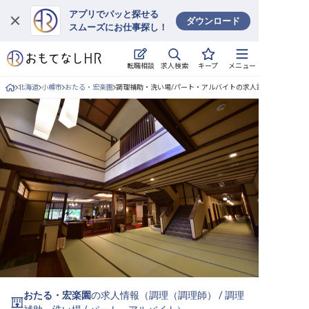
アプリでパッと探せる
ダウンロード
スムーズにお仕事探し！
ログイン
求人検索
転職相談
キープ
メニュー
求人・施設を探す
北海道
小樽市
おたる・宏楽園
調理補助・洗い場/パート・アルバイトの求人詳細
キープした求人
就職・転職 合同説明会
おもてなしHRについて
ご利用の流れ
よくある質問
ホテル・宿泊業界情報コラム
おたる・宏楽園
の求人情報（
調理（調理師）
/
調理