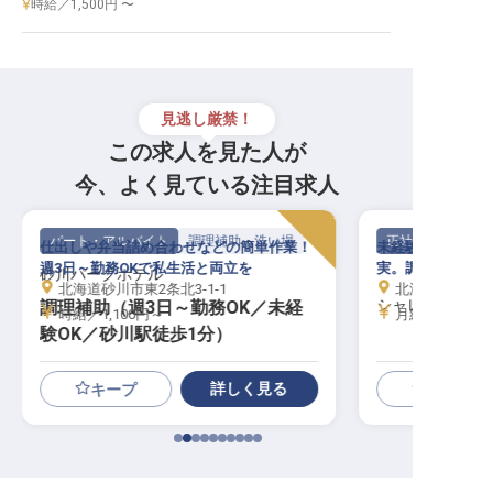
時給／1,500円 〜
見逃し厳禁！
この求人を見た人が
今、よく見ている注目求人
パート・アルバイト
調理補助・洗い場
正社員
仕出しや弁当詰め合わせなどの簡単作業！
未経験歓迎！年間
週3日～勤務OKで私生活と両立を
実。調理スタッフ
砂川パークホテル
北海道砂川市東2条北3-1-1
北海道虻田郡倶知
シャレーアイビ
調理補助（週3日～勤務OK／未経
時給／1,100円～
月給／180,00
験OK／砂川駅徒歩1分）
詳しく見る
キープ