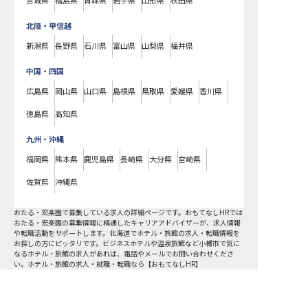
宮城県
福島県
青森県
岩手県
山形県
秋田県
北陸・甲信越
新潟県
長野県
石川県
富山県
山梨県
福井県
中国・四国
広島県
岡山県
山口県
島根県
鳥取県
愛媛県
香川県
徳島県
高知県
九州・沖縄
福岡県
熊本県
鹿児島県
長崎県
大分県
宮崎県
佐賀県
沖縄県
おたる・宏楽園で募集している求人の詳細ページです。おもてなしHRでは
おたる・宏楽園の募集情報に精通したキャリアアドバイザーが、求人情報
や転職活動をサポートします。北海道でホテル・旅館の求人・転職情報を
お探しの方にピッタリです。ビジネスホテルや温泉旅館など
小樽市
で気に
なるホテル・旅館の求人があれば、電話やメールでお問い合わせくださ
い。ホテル・旅館の求人・就職・転職なら【おもてなしHR】