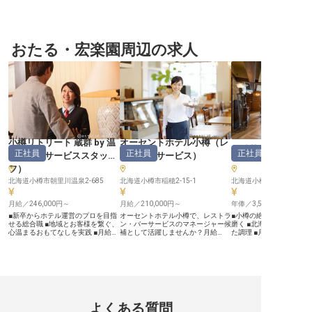
で、これから新生活を始める方も安
んか？時給1,200円のパート・アル
フの募集です。時給1,30
心。全182客室を備える「ホテルウ
バイトで、料理の盛付け補助や食器
3日からOK。早朝5時から
ィングインターナショナル苫小牧」
洗い、調理場の清掃、レストランで
時からと、隙間時間を使
は、JR室蘭本線・苫小牧駅より徒
の配膳補助など、やりがいのある業
いただけます。調理経験
歩2分の場所にあるシティホテルで
務です。温泉地ならではの温かい雰
大丈夫。しっかりサポー
す。当ホテルでは調理員（見習いス
おたる・宏楽園周辺の求人
囲気の中で、ホスピタリティを発揮
すので安心してご応募く
タッフ）を募集中。訪れるお客様に
し、ゲストに素敵な朝を提供するお
理がお好きな方にとって
喜ばれる一皿を作る技術を磨いてい
手伝いをしませんか？心地よい職場
レストランで一流の調理
きませんか？ご応募お待ちしており
環境で、あなたの笑顔とサービス精
触れられる貴重な経験に
ます。※この求人は2023年11月17
神を活かせる仕事です。※2024年
よ。※2023年9月8日時
日時点の情報です
08月26日時点の情報です
す。
小樽リトリート 蔵群 by 温
オーセントホテル小樽
（
レ
銀鱗荘
（
正社員
正社員
正社員
故知新
（
サービススタッ
ストランサービス
）
フ
）
北海道小樽市朝里川温泉2-685
北海道小樽市稲穂2-15-1
北海道小樽市桜1-1-13
月給／246,000円～
月給／210,000円～
年俸／3,500,000円～
■新卒からホテル運営のプロを目指
オーセントホテル小樽で、レストラ
■小樽の絶景を望む高級
せる総合職 ■地域とお客様を繋ぐ、
ン・バーサービスのマネージャー候
磨く ■北海道の豊かな食
心温まるおもてなしを実践 ■月給
補として活躍しませんか？月給
た調理 ■月給291,666
246,000円から始まる安定した収入
210,000円～320,000円、手厚い住
の収入 ■充実した福利厚
で安心 ■マイカー通勤可能で、日々
宅・家族手当も充実。接客や配膳、
心して働ける ーー【小樽の絶景が
の通勤も快適な環境 ーー【小樽の
メニュー開発を通じてお客様に特別
彩る、心温まるおもてな
地で育む、おもてなしの心と成長】
な時間を提供します。英語や中国語
北海道小樽市、平磯岬の
北海道小樽の豊かな自然に囲まれた
のスキルUPもサポート。あなたの
当施設は、息をのむよう
当施設で、お客様の心に残る感動を
経験を新しいステージで輝かせるチ
お客様一人ひとりに寄り
創造しませんか。 私たちは、宿を
ャンスです。 ※2025年04月17日時
おもてなしを大切にして
磨き続けることを大切にし、サービ
点の情報です
会席料亭では、北海道の
よくある質問
ス、清掃、チームワークといった基
幸、山の幸をふんだんに