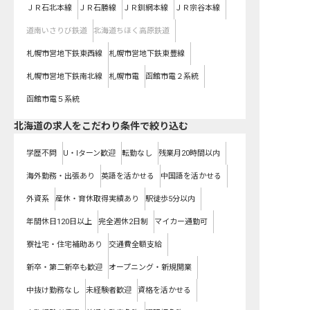
ＪＲ石北本線
ＪＲ石勝線
ＪＲ釧網本線
ＪＲ宗谷本線
道南いさりび鉄道
北海道ちほく高原鉄道
札幌市営地下鉄東西線
札幌市営地下鉄東豊線
札幌市営地下鉄南北線
札幌市電
函館市電２系統
函館市電５系統
北海道の求人をこだわり条件で絞り込む
学歴不問
U・Iターン歓迎
転勤なし
残業月20時間以内
海外勤務・出張あり
英語を活かせる
中国語を活かせる
外資系
産休・育休取得実績あり
駅徒歩5分以内
年間休日120日以上
完全週休2日制
マイカー通勤可
寮社宅・住宅補助あり
交通費全額支給
新卒・第二新卒も歓迎
オープニング・新規開業
中抜け勤務なし
未経験者歓迎
資格を活かせる