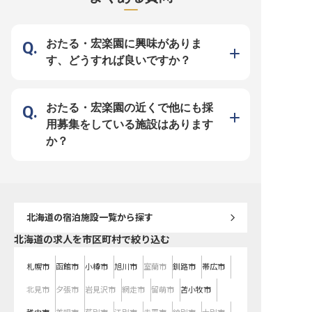
本はもちろん、観光、広報、マーケ
季折々の美しい和食会席
ティングなど多岐にわたる業務を通
供。お客様の特別な一日
じて、お客様に最高の体験を提供し
味わう感動体験へと昇華
ています。 新卒の方も、一年目か
め、一品一品に真心を込
らイベント企画やSNS運用など、幅
ています。 伝統の技と新
おたる・宏楽園に興味がありま
広い業務に挑戦できる環境です。
が融合する場所で、お客
お客様一人ひとりに寄り添い、心温
残るお料理を共に創り上
す、どうすれば良いですか？
まるおもてなしを追求する喜びを、
か。 ーー【和食の道を極める、成
ぜひ私たちと共に分かち合いましょ
長と安定を支える環境】 
う。 ーー【地域と共に輝く、あな
は、和食調理人としてさ
たのキャリアパス】 当施設では、
を目指したい方を歓迎しま
その土地の魅力を誰よりも深く理解
験豊富な先輩調理人から
し、サービスを通して全国へ発信す
を学びながら、北海道の
おたる・宏楽園の近くで他にも採
る役割を担っています。 お客様に
活かした創作料理にも挑
地域の素晴らしさを伝え、感動を届
境です。年間休日105日
用募集をしている施設はあります
けることで、あなた自身の成長も実
完備はもちろん、社員買
感できるでしょう。 月給246,000円
や健康施設利用助成金な
か？
からの安定した収入に加え、社会保
心して働ける充実した福
険完備、マイカー通勤も可能で、安
用意。 あなたの調理師と
心して長く働ける環境が整っていま
ャリアを、安定した環境
す。 年間休日105日、シフト制でプ
いていけるよう、会社全
ライベートも大切にしながら、ホテ
トいたします。 ※2025年
ル運営のプロフェッショナルとして
時点の情報です
キャリアを築いていける場所です。
あなたの情熱と可能性を、この小樽
の地で存分に発揮してください。
北海道
の宿泊施設一覧から探す
北海道の求人を市区町村で絞り込む
札幌市
函館市
小樽市
旭川市
室蘭市
釧路市
帯広市
北見市
夕張市
岩見沢市
網走市
留萌市
苫小牧市