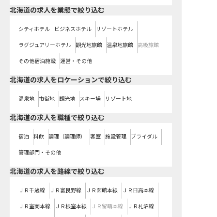
北海道の求人を業態で絞り込む
シティホテル
ビジネスホテル
リゾートホテル
ラグジュアリーホテル
観光地旅館
温泉地旅館
高級旅館
その他宿泊施設
運営・その他
北海道の求人をロケーションで絞り込む
温泉地
市街地
観光地
スキー場
リゾート地
北海道の求人を職種で絞り込む
宿泊
料飲
調理（調理師）
客室
施設管理
ブライダル
管理部門・その他
北海道
の求人を路線で絞り込む
ＪＲ千歳線
ＪＲ富良野線
ＪＲ函館本線
ＪＲ日高本線
ＪＲ室蘭本線
ＪＲ根室本線
ＪＲ留萌本線
ＪＲ札沼線