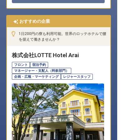
おすすめの企業
1日200円の寮も利用可能。世界のロッテホテルで腰
を据えて働きませんか？
株式会社LOTTE Hotel Arai
フロント
宿泊予約
マネージャー・支配人（料飲部門）
企画・広報・マーケティング
レジャースタッフ