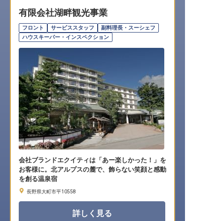
有限会社湖畔観光事業
転職サポートに申し込む
無料
フロント
サービススタッフ
副料理長・スーシェフ
ハウスキーパー・インスペクション
採用をお考えの企業様へ
会社ブランドエクイティは「あー楽しかった！」を
お客様に。北アルプスの麓で、飾らない笑顔と感動
を創る温泉宿
長野県大町市平10558
詳しく見る