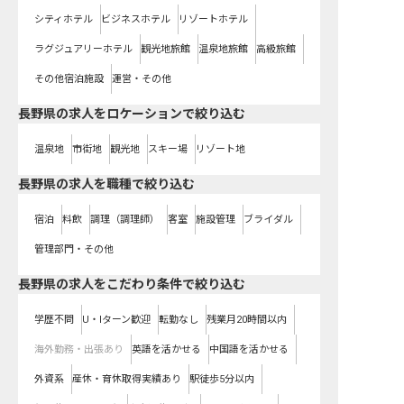
シティホテル
ビジネスホテル
リゾートホテル
ラグジュアリーホテル
観光地旅館
温泉地旅館
高級旅館
その他宿泊施設
運営・その他
長野県の求人をロケーションで絞り込む
温泉地
市街地
観光地
スキー場
リゾート地
長野県の求人を職種で絞り込む
宿泊
料飲
調理（調理師）
客室
施設管理
ブライダル
管理部門・その他
長野県の求人をこだわり条件で絞り込む
学歴不問
U・Iターン歓迎
転勤なし
残業月20時間以内
海外勤務・出張あり
英語を活かせる
中国語を活かせる
外資系
産休・育休取得実績あり
駅徒歩5分以内