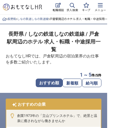
求人検索
転職相談
キープ
メニュー
長野県
しなの鉄道しなの鉄道線
戸倉駅周辺のホテル 求人・転職・中途採用一覧
ログイン
長野県 / しなの鉄道しなの鉄道線 / 戸倉
求人・施設を探す
駅周辺のホテル 求人・転職・中途採用一
キープした求人
覧
おもてなしHRでは、戸倉駅周辺の宿泊業界のお仕事
就職・転職 合同説明会
を多数ご紹介いたします。
おもてなしHRについて
1 ~ 5
件/
5
件
おすすめ順
新着順
給与順
ご利用の流れ
よくある質問
おすすめの企業
ホテル・宿泊業界情報コラム
創業1973年の「立山プリンスホテル」で、絶景と温
泉に癒されながら働きませんか