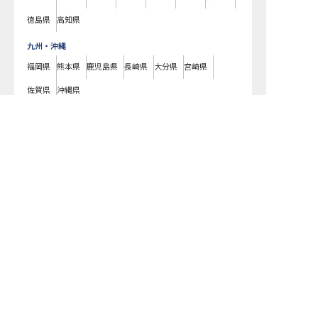
徳島県
高知県
九州・沖縄
福岡県
熊本県
鹿児島県
長崎県
大分県
宮崎県
佐賀県
沖縄県
転職サポートに申し込む
無料
しなの鉄道しなの鉄道線
沿線の長野県 / しなの鉄道しなの鉄道線 / 戸倉
の
ホテル・旅館の求人一覧です。ラグジュアリーホテルやビジネスホテル、
老舗旅館や温泉旅館などの様々な宿泊施設はもちろん、仲居さんや支配
人、フロントやコンシェルジュ、料理長やパティシエ、ブライダルコーデ
ィネーターまで、宿泊業界のあらゆる職種の求人をご用意しています。気
になるホテル・旅館の求人があれば、まずはご登録いただくか電話やメー
ルでお問い合わせください。戸倉駅周辺のホテル・旅館の求人/採用情報に
精通したキャリアアドバイザーが、あなたに最適な求人をご紹介いたしま
す。戸倉駅周辺のホテル・旅館の求人・就職・転職なら【おもてなしHR】