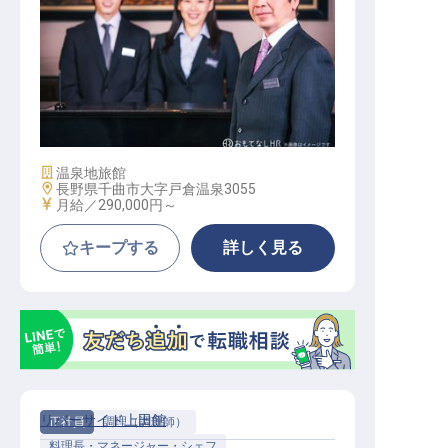
支配人候補
施設業態
温泉地旅館
勤務地
長野県千曲市大字戸倉温泉3055
給与
月給／290,000円～
キープする
詳しく見る
リバーサイド上田館
正社員
調理（調理師）
料理長・マネージャー・シェフ