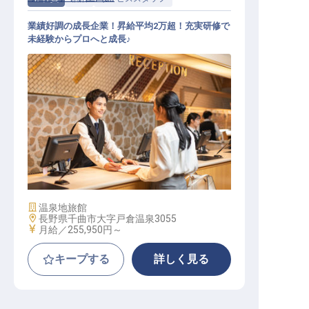
業績好調の成長企業！昇給平均2万超！充実研修で
未経験からプロへと成長♪
サービススタッフ│未経験OK／月給
27.5万～可／寮費3カ月無料
施設業態
温泉地旅館
勤務地
長野県千曲市大字戸倉温泉3055
給与
月給／255,950円～
キープする
詳しく見る