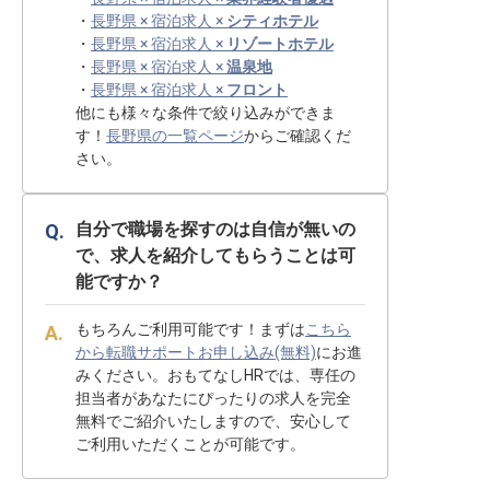
・
長野県 × 宿泊求人 ×
シティホテル
・
長野県 × 宿泊求人 ×
リゾートホテル
・
長野県 × 宿泊求人 ×
温泉地
・
長野県 × 宿泊求人 ×
フロント
他にも様々な条件で絞り込みができま
す！
長野県の一覧ページ
からご確認くだ
さい。
自分で職場を探すのは自信が無いの
で、求人を紹介してもらうことは可
能ですか？
もちろんご利用可能です！まずは
こちら
から転職サポートお申し込み(無料)
にお進
みください。おもてなしHRでは、専任の
担当者があなたにぴったりの求人を完全
無料でご紹介いたしますので、安心して
ご利用いただくことが可能です。