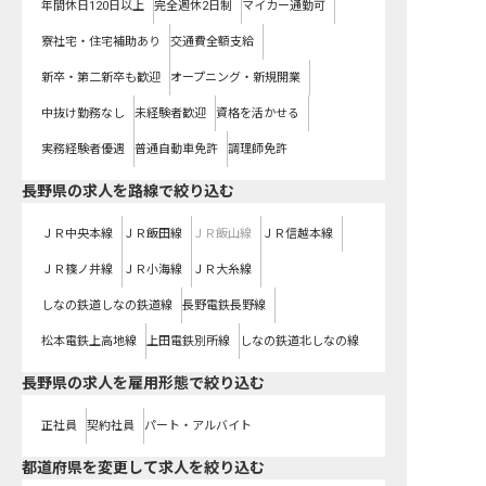
年間休日120日以上
完全週休2日制
マイカー通勤可
寮社宅・住宅補助あり
交通費全額支給
新卒・第二新卒も歓迎
オープニング・新規開業
中抜け勤務なし
未経験者歓迎
資格を活かせる
実務経験者優遇
普通自動車免許
調理師免許
長野県
の求人を路線で絞り込む
ＪＲ中央本線
ＪＲ飯田線
ＪＲ飯山線
ＪＲ信越本線
ＪＲ篠ノ井線
ＪＲ小海線
ＪＲ大糸線
しなの鉄道しなの鉄道線
長野電鉄長野線
松本電鉄上高地線
上田電鉄別所線
しなの鉄道北しなの線
長野県の求人を雇用形態で絞り込む
正社員
契約社員
パート・アルバイト
都道府県を変更して求人を絞り込む