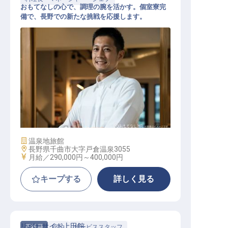
おもてなしの心で、調理の腕を活かす。個室寮完
備で、長野での新たな挑戦を応援します。
調理スタッフ（調理長候補）
施設業態
温泉地旅館
勤務地
長野県千曲市大字戸倉温泉3055
給与
月給／290,000円～
400,000円
キープする
詳しく見る
リバーサイド上田館
正社員
宿泊
サービススタッフ