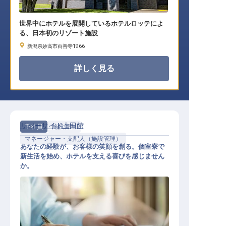
世界中にホテルを展開しているホテルロッテによ
る、日本初のリゾート施設
新潟県妙高市両善寺1966
詳しく見る
リバーサイド上田館
正社員
施設管理
マネージャー・支配人（施設管理）
あなたの経験が、お客様の笑顔を創る。個室寮で
新生活を始め、ホテルを支える喜びを感じません
か。