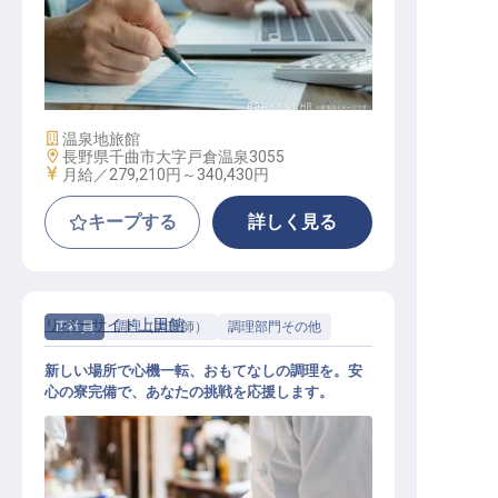
施設管理長候補
施設業態
温泉地旅館
勤務地
長野県千曲市大字戸倉温泉3055
給与
月給／279,210円～
340,430円
キープする
詳しく見る
リバーサイド上田館
正社員
調理（調理師）
調理部門その他
新しい場所で心機一転、おもてなしの調理を。安
心の寮完備で、あなたの挑戦を応援します。