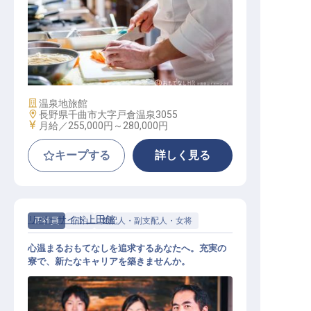
調理スタッフ（一般）
施設業態
温泉地旅館
勤務地
長野県千曲市大字戸倉温泉3055
給与
月給／255,000円～
280,000円
キープする
詳しく見る
リバーサイド上田館
正社員
宿泊
支配人・副支配人・女将
心温まるおもてなしを追求するあなたへ。充実の
寮で、新たなキャリアを築きませんか。