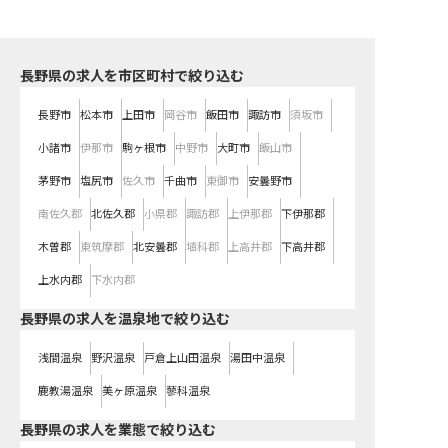
長野県の求人を市区町村で絞り込む
長野市
松本市
上田市
岡谷市
飯田市
諏訪市
須坂市
小諸市
伊那市
駒ヶ根市
中野市
大町市
飯山市
茅野市
塩尻市
佐久市
千曲市
東御市
安曇野市
南佐久郡
北佐久郡
小県郡
諏訪郡
上伊那郡
下伊那郡
木曽郡
東筑摩郡
北安曇郡
埴科郡
上高井郡
下高井郡
上水内郡
下水内郡
長野県の求人を温泉地で絞り込む
浅間温泉
野沢温泉
戸倉上山田温泉
湯田中温泉
鹿教湯温泉
美ヶ原温泉
蓼科温泉
長野県の求人を業態で絞り込む