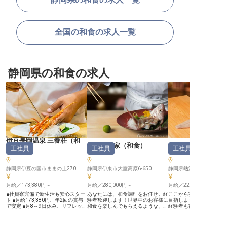
全国の和食の求人一覧
静岡県の和食の求人
伊豆長岡温泉 三養荘
（
和
別邸石の家
（
和食
）
あたみ石亭
正社員
正社員
正社員
食
）
静岡県伊豆の国市ままの上270
静岡県伊東市大室高原6-650
静岡県熱海市和田町6-17
月給／173,380円～
月給／280,000円～
月給／220,000円～
■社員寮完備で新生活も安心スター
あなたには、和食調理をお任せ。経
ここから実践を積み、ス
ト ■月給173,380円、年2回の賞与
験者歓迎します！世界中のお客様に
目指しませんか？経験者
で安定 ■月8～9日休み、リフレッシ
和食を楽しんでもらえるような、ワ
経験者も歓迎します。山
ュ休暇も ■仕込みからメニュー開発
ンランク上の調理スキルを身につけ
れた熱海の豊かな恵みの
まで調理の幅を ーー【歴史と伝統
ませんか。社員寮を完備しているた
だんに使ったメニューの
が息づく空間で、心尽くしのおもて
め、新生活にかかる費用の負担を軽
の伝統を受け継ぎ、斬新