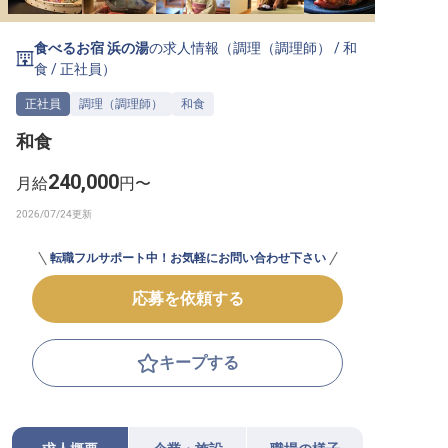
転職サポートに申し込む
無料
食べるお宿 浜の湯
の求人情報（
調理（調理師）
/
和
食
/
正社員
）
採用をお考えの企業様へ
正社員
調理（調理師）
和食
和食
240,000
月給
円〜
転職フルサポート中！お気軽にお問い合わせ下さい
応募を依頼する
キープする