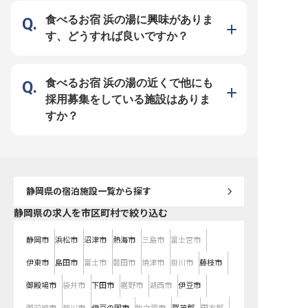
万円～30万円。経験・スキルに応
笑顔に繋がります。 ーー【安定し
とつの業務に心を込めて
じて相談可 ■まかないあり！マイカ
た環境でキャリアを築く】 経験豊
いただきます。お客様の
食べるお宿 浜の湯に興味がありま
ー通勤OK ■経験者は副料理長・料
富な方はもちろん、新たな挑戦を求
う」の言葉が、何よりの
理長候補としても歓迎 《安定企業
める方も歓迎いたします。 社会保
でしょう。 ーー【未経験からプロ
す、どうすれば良いですか？
ならでは！働きやすさを追求したサ
険完備、企業型確定拠出年金制度な
へ。成長を支える充実の環
ポート体制》 1998年に不動産仲介
ど、安心して長く働ける環境が整っ
物での接客が初めての方
から始め、今ではホテルやマンショ
ています。資格取得支援制度や社内
ださい。着物の着付けは
ン、飲食と幅広く事業を展開してい
研修制度も充実しており、あなたの
フが丁寧に指導いたしま
る「リブマックスグループ」。安定
スキルアップを会社全体でサポー
ぐに慣れていただけます
基盤をもつ当社ならではの好待遇を
ト。 施設管理長候補として、将来
務で休憩時間もたっぷり
食べるお宿 浜の湯の近くで他にも
ご用意しています。社員寮は2万円
を見据えたキャリアパスを描ける職
おり、無理なく働ける環
控除（水道・光熱費のみ自己負
場です。 ※2025年11月17日時点の
給は217,000円〜237,0
採用募集をしている施設はありま
担）！過度な残業を抑制する体制も
情報です
タートし、社会保険も完
力を入れているため、心にゆとりを
た環境で、おもてなしの
すか？
持って料理と向き合うことができま
ショナルを目指しません
す。幅広いスキルを身に付けて、充
の新しい挑戦を心よりお
実した昇給・昇格・キャリアアップ
ります。 ※2025年12月
制度で思う存分成長してください！
情報です
静岡県
の宿泊施設一覧から探す
静岡県の求人を市区町村で絞り込む
静岡市
浜松市
沼津市
熱海市
三島市
富士宮市
伊東市
島田市
富士市
磐田市
焼津市
掛川市
藤枝市
御殿場市
袋井市
下田市
裾野市
湖西市
伊豆市