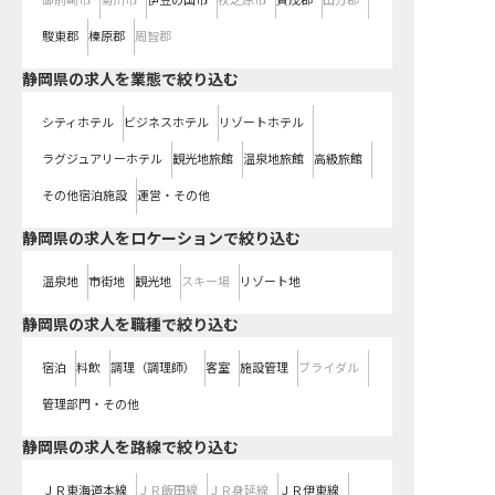
御前崎市
菊川市
伊豆の国市
牧之原市
賀茂郡
田方郡
駿東郡
榛原郡
周智郡
静岡県の求人を業態で絞り込む
シティホテル
ビジネスホテル
リゾートホテル
ラグジュアリーホテル
観光地旅館
温泉地旅館
高級旅館
その他宿泊施設
運営・その他
静岡県の求人をロケーションで絞り込む
温泉地
市街地
観光地
スキー場
リゾート地
静岡県の求人を職種で絞り込む
宿泊
料飲
調理（調理師）
客室
施設管理
ブライダル
管理部門・その他
静岡県
の求人を路線で絞り込む
ＪＲ東海道本線
ＪＲ飯田線
ＪＲ身延線
ＪＲ伊東線