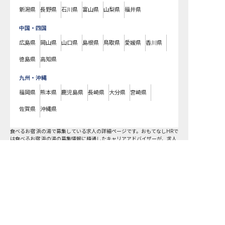
新潟県
長野県
石川県
富山県
山梨県
福井県
中国・四国
広島県
岡山県
山口県
島根県
鳥取県
愛媛県
香川県
徳島県
高知県
九州・沖縄
福岡県
熊本県
鹿児島県
長崎県
大分県
宮崎県
佐賀県
沖縄県
食べるお宿 浜の湯で募集している求人の詳細ページです。おもてなしHRで
は食べるお宿 浜の湯の募集情報に精通したキャリアアドバイザーが、求人
情報や転職活動をサポートします。静岡県でホテル・旅館の求人・転職情
報をお探しの方にピッタリです。ビジネスホテルや温泉旅館など
東伊豆町
で気になるホテル・旅館の求人があれば、電話やメールでお問い合わせく
ださい。ホテル・旅館の求人・就職・転職なら【おもてなしHR】
おもてなしHR
が