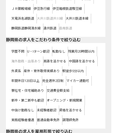
ＪＲ御殿場線
伊豆急行線
伊豆箱根鉄道駿豆線
天竜浜名湖鉄道
大井川鉄道井川線
大井川鉄道本線
静岡鉄道静岡清水線
遠州鉄道
岳南鉄道
静岡県の求人をこだわり条件で絞り込む
学歴不問
U・Iターン歓迎
転勤なし
残業月20時間以内
海外勤務・出張あり
英語を活かせる
中国語を活かせる
外資系
産休・育休取得実績あり
駅徒歩5分以内
年間休日120日以上
完全週休2日制
マイカー通勤可
寮社宅・住宅補助あり
交通費全額支給
新卒・第二新卒も歓迎
オープニング・新規開業
中抜け勤務なし
未経験者歓迎
資格を活かせる
実務経験者優遇
普通自動車免許
調理師免許
静岡県の求人を雇用形態で絞り込む