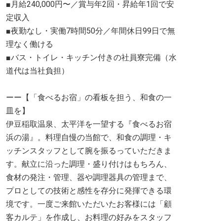
■月給240,000円〜／賞与年2回・昇給年1回で安
定収入
■夜勤なし・実働7時間50分／年間休日99日で無
理なく働ける
■バス・トイレ・キッチン付きの社員寮完備（水
道代は当社負担）
ーー【「食べるお宿」の看板を担う、和食の一
皿を】
伊豆稲取温泉、太平洋を一望する『食べるお宿
浜の湯』。料理自慢の当館で、和食の調理・キ
ッチンスタッフとして腕を振るっていただきま
す。献立に沿った調理・盛り付けはもちろん、
食材の発注・管理、器や調理器具の管理まで、
プロとしての技術と感性を存分に発揮できる環
境です。一度ご来館いただいたお客様には「顧
客カルテ」を作成し、お料理の好みをスタッフ