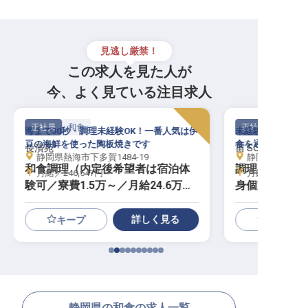
見逃し厳禁！
この求人を見た人が
今、よく見ている注目求人
正社員
和食
正社員
海まで30秒・調理未経験OK！一番人気は伊
未経験から伊豆の
豆の海鮮を使った陶板焼きです
食を通してお客様
長濱苑
宙 SORA渡月荘
静岡県熱海市下多賀1484-19
静岡県伊豆市修
和食調理（内定後希望者は宿泊体
調理スタッフ
月給／246,547円～
月給／250,00
験可／寮費1.5万～／月給24.6万～
身個室寮／月給
）
月3万
詳しく見る
キープ
静岡県の和食の求人一覧