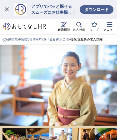
アプリでパッと探せる
ダウンロード
スムーズにお仕事探し！
ログイン
求人検索
転職相談
キープ
メニュー
求人・施設を探す
静岡県
賀茂郡
東伊豆町
食べるお宿 浜の湯
和食/正社員の求人詳細
キープした求人
就職・転職 合同説明会
おもてなしHRについて
ご利用の流れ
よくある質問
ホテル・宿泊業界情報コラム