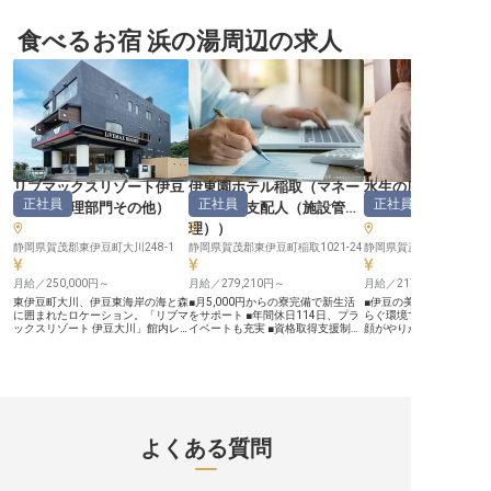
なしを】 伊豆長岡の豊かな自然に
減できます。月給28万円以上支給
化させた石亭の懐石料理
囲まれた当施設は、お客様に心安ら
される好待遇な職場！収入もキャリ
他に調味料も出来るだけ
ぐひとときを提供しています。 旬
食べるお宿 浜の湯周辺の求人
アも磨ける環境です。ペットと泊ま
のを使用するなどのこだ
の食材を活かしたお料理は、五感で
れる客室を備えた「別邸石の家」。
っています。料理の腕を
楽しむ芸術品。 お客様の笑顔のた
全7客室と小規模だからこそでき
の夢に向かって働きたい
めに、一品一品に真心を込めていま
る、きめ細かなサービスの実現を目
志高く働きたい方のご応
す。 日本の伝統美と現代の快適さ
指しています。※この求人は2023年
ております。※この求人は2
を融合させた空間で、お客様にとっ
9月4日時点の情報です
月4日時点の情報です
て忘れられない思い出を創り出すこ
とが私たちの喜びです。 温かいお
もてなしの心で、お客様をお迎えす
る仲間を募集しています。 ーー
【安心して長く働ける環境と、成長
を支えるサポート体制】 当施設で
リブマックスリゾート伊豆
伊東園ホテル稲取
（
マネー
水生の庄
は、スタッフ一人ひとりが安心して
正社員
正社員
正社員
長く働ける環境を大切にしていま
大川
（
調理部門その他
）
ジャー・支配人（施設管
フ
）
す。 社員寮を完備しており、遠方
理）
）
からのご入職もスムーズです。 社
会保険完備はもちろん、従業員食堂
静岡県賀茂郡東伊豆町大川248-1
静岡県賀茂郡東伊豆町稲取1021-24
静岡県賀茂郡東伊豆町稲取3
や健康管理支援など、日々の生活を
支える福利厚生も充実。 資格取得
支援制度もあり、あなたのキャリア
月給／250,000円～
月給／279,210円～
月給／217,000円～
アップを積極的に応援します。 経
東伊豆町大川、伊豆東海岸の海と森
■月5,000円からの寮完備で新生活
■伊豆の美しい自然に囲
験を活かし、さらにスキルを磨きた
に囲まれたロケーション。「リブマ
をサポート ■年間休日114日、プラ
らぐ環境で働けます。 ■
い方、おもてなしのプロを目指した
ックスリゾート 伊豆大川」館内レ
イベートも充実 ■資格取得支援制度
顔がやりがい。おもてな
い方に最適な職場です。 ※2026年
ストランで、調理スタッフを募集し
でスキルアップを応援 ■マイカー通
く客室係。 ■着物の着付
04月10日時点の情報です
ます。伊豆ならではの新鮮な海の
勤可能、無料駐車場も完備 ーー
指導。未経験でも安心の
幸・山の幸を活かした料理を、ご宿
【お客様の笑顔を支えるおもてなし
■月給217,000円から。
泊のお客様にお出ししませんか？
の舞台】 お客様が心ゆくまで寛げ
備で安心して働けます。 ーー【伊
調理補助としての食器洗いや仕込み
る空間を創り出すため、施設管理は
豆の風情を感じるおもて
からスタートし、副料理長・料理長
欠かせない大切な役割です。 ボイ
台】 宿泊されるお客様へ
候補までステップアップできるキャ
ラーや電気設備、温泉の管理から、
るおもてなしを提供する
リアパスを用意。経験豊富な方は、
館内の遊興施設や空調、壁紙の張替
仕事です。伊豆の豊かな
よくある質問
ご経験に応じてポジション・待遇を
まで、多岐にわたる業務を通じて、
れた当施設で、お客様の
柔軟にご相談可能です。 ＼魅力的
お客様に快適な時間を提供します。
を彩るお手伝いをしませ
な待遇が盛りだくさん！／ ■寮費2
あなたの専門知識と細やかな気配り
でのお食事の提供や片付
万円控除。U・Iターン歓迎 ■月給27
が、お客様の「また来たい」という
のお出迎え、館内清掃な