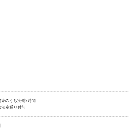
拘束のうち実働8時間
は法定通り付与
】