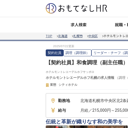
就職・
求人検索
TOP
北海道
札幌市
中央区
ホテルモントレ
契約社員
調理（調理師）
リーダー・チーフ（調
【契約社員】和食調理（副主任職）
ホテルモントレエーデルホフサッポロ
ホテルモントレエーデルホフ札幌
の求人情報
（
調理
業態
シティホテル
勤務地
北海道札幌市中央区北2条
給与
月給／215,000円～255,0
伝統と革新が織りなす和の美学を