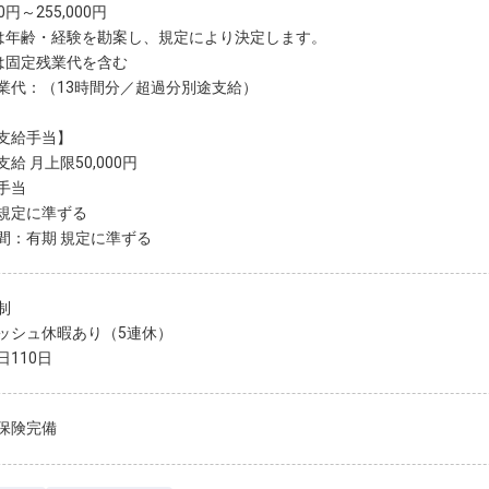
00円～255,000円
は年齢・経験を勘案し、規定により決定します。
は固定残業代を含む
業代：（13時間分／超過分別途支給）
支給手当】
給 月上限50,000円
手当
規定に準ずる
間：有期 規定に準ずる
制
ッシュ休暇あり（5連休）
日110日
保険完備