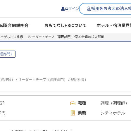
採用をお考えの法人
ログイン
転職 合同説明会
おもてなしHRについて
ホテル・宿泊業界
エーデルホフ札幌
リーダー・チーフ（調理部門）/契約社員の求人詳細
理部門）
（調理師）
/
リーダー・チーフ（調理部門）
/
契約社員
）
西1
職種
調理（調理師）
00円
業態
シティホテル