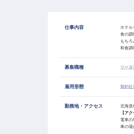
仕事内容
ホテル
食の調
もちろ
和食調
募集職種
リーダ
雇用形態
契約社
勤務地・アクセス
北海道
【アク
電車の
車の場