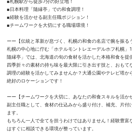
■札幌駅から徒歩7分の好立地！
■日本料理「隨縁亭」での和食調理！
■経験を活かせる副主任職ポジション！
■チームワークを大切にする職場環境！
ーー【伝統と革新が息づく、札幌の和食の名店で腕を振る
札幌の中心地に佇む「ホテルモントレエーデルホフ札幌」1
隨縁亭」では、北海道の旬の食材を活かした本格和食を提
四季折々の素材の持ち味を最大限に引き出す技と、おもて
調理の経験を活かしてみませんか？大通公園やテレビ塔か
絶好のロケーションです！
ーー【チームワークを大切に、あなたの和食スキルを活か
副主任職として、食材の仕込みから盛り付け、補充、片付
ます。
もちろん一人で全てを担うわけではありません！経験豊富
はすぐに相談できる環境が整っています。