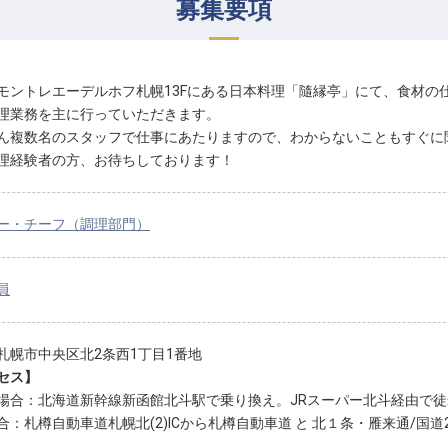
募集要項
モントレエーデルホフ札幌13Fにある日本料理「隨縁亭」にて、食材の
理業務を主に行っていただきます。
ん複数名のスタッフで仕事にあたりますので、わからないこともすぐに
理経験者の方、お待ちしております！
ー・チーフ（調理部門）
員
札幌市中央区北2条西1丁目1番地
セス】
場合：北海道新幹線新函館北斗駅で乗り換え。JRスーパー北斗経由で徒
合：札樽自動車道札幌北(2)ICから札樽自動車道 と 北１条・雁来通/国道2