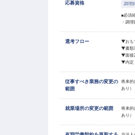
応募資格
調理
■必須
・調理
選考フロー
▼おも
▼書類
▼面接
▼内定
従事すべき業務の変更の
将来的
範囲
あり）
就業場所の変更の範囲
将来的
あり）
有期労働契約を更新する
当法人