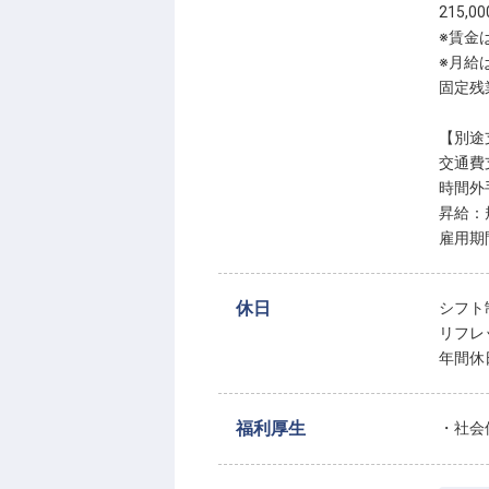
215,0
※賃金
※月給
固定残
【別途
交通費支
時間外
昇給：
雇用期
休日
シフト
リフレ
年間休
福利厚生
・社会