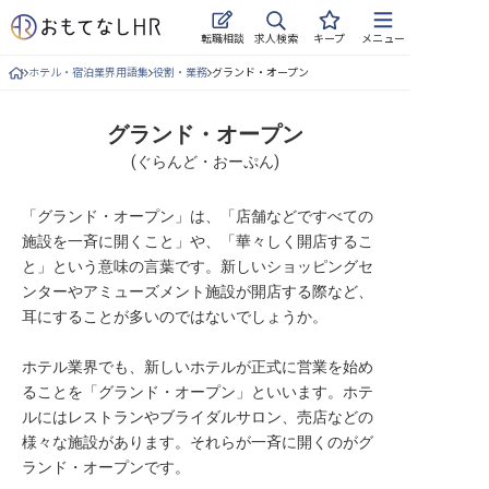
求人検索
転職相談
キープ
メニュー
ホテル・宿泊業界用語集
役割・業務
グランド・オープン
ログイン
求人・施設を探す
グランド・オープン
(
ぐらんど・おーぷん
)
キープした求人
「グランド・オープン」は、「店舗などですべての
就職・転職 合同説明会
施設を一斉に開くこと」や、「華々しく開店するこ
と」という意味の言葉です。新しいショッピングセ
おもてなしHRについて
ンターやアミューズメント施設が開店する際など、
耳にすることが多いのではないでしょうか。
ご利用の流れ
ホテル業界でも、新しいホテルが正式に営業を始め
よくある質問
ることを「グランド・オープン」といいます。ホテ
ルにはレストランやブライダルサロン、売店などの
ホテル・宿泊業界情報コラム
様々な施設があります。それらが一斉に開くのがグ
ランド・オープンです。