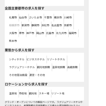
全国主要都市の求人を探す
札幌市
仙台市
さいたま市
千葉市
横浜市
川崎市
相模原市
新潟市
静岡市
浜松市
名古屋市
京都市
大阪市
堺市
神戸市
岡山市
広島市
北九州市
福岡市
熊本市
業態から求人を探す
シティホテル
ビジネスホテル
リゾートホテル
ラグジュアリーホテル
観光地旅館
温泉地旅館
高級旅館
その他宿泊施設
運営・その他
ロケーションから求人を探す
温泉地
市街地
観光地
スキー場
リゾート地
グランド・オープンについての解説ページです。 ラグジュアリーホテルや
ビジネスホテル、老舗旅館や温泉旅館などの様々な宿泊施設はもちろん、