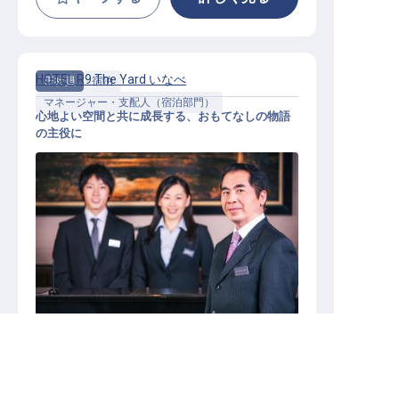
HOTEL R9 The Yard いなべ
正社員
宿泊
マネージャー・支配人（宿泊部門）
心地よい空間と共に成長する、おもてなしの物語
の主役に
【HOTEL R9 The Yard いなべ】運営
マネージャー
三重県の求人を紹介してもらう
施設業態
その他宿泊施設
勤務地
三重県いなべ市大安町石榑下229-1
給与
月給／214,287円～