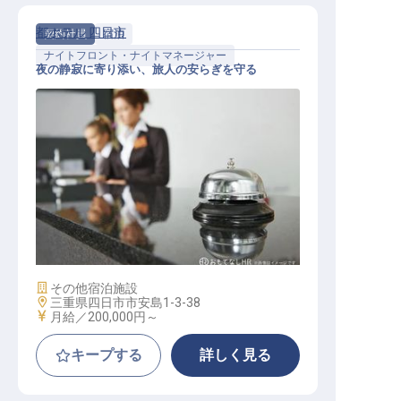
都ホテル 四日市
契約社員
宿泊
ナイトフロント・ナイトマネージャー
夜の静寂に寄り添い、旅人の安らぎを守る
フロントナイトスタッフ
施設業態
その他宿泊施設
勤務地
三重県四日市市安島1-3-38
給与
月給／200,000円～
キープする
詳しく見る