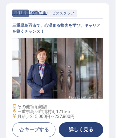
サン浦島悠季の里
正社員
宿泊
サービススタッフ
三重県鳥羽市で、心温まる接客を学び、キャリア
を築くチャンス！
サービス総合職（接客係）
施設業態
その他宿泊施設
勤務地
三重県鳥羽市浦村町1215-5
給与
月給／215,000円～
237,800円
キープする
詳しく見る