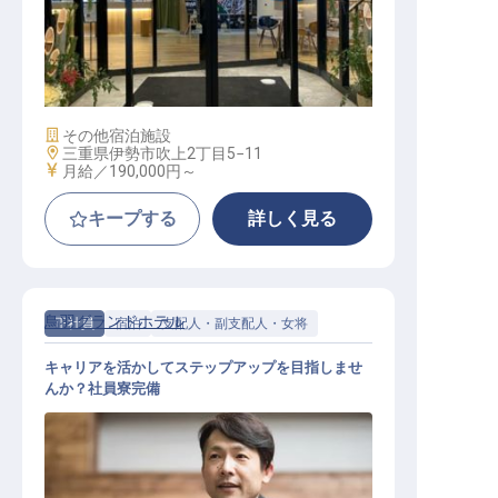
ホテルスタッフ
施設業態
その他宿泊施設
勤務地
三重県伊勢市吹上2丁目5−11
給与
月給／190,000円～
キープする
詳しく見る
鳥羽グランドホテル
正社員
宿泊
支配人・副支配人・女将
キャリアを活かしてステップアップを目指しませ
んか？社員寮完備