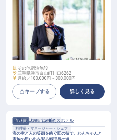
レストランサービス / 正社員
施設業態
その他宿泊施設
勤務地
三重県津市白山町川口6262
給与
月給／180,000円～
300,000円
キープする
詳しく見る
鳥羽わんわんパラダイスホテル
正社員
調理（調理師）
料理長・マネージャー・シェフ
海の幸と人の笑顔を紡ぐ匠の技で、わんちゃんと
家族の思い出を彩る料理長の道