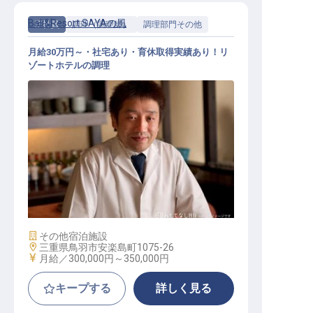
Bali&Resort SAYAの風
正社員
調理（調理師）
調理部門その他
月給30万円～・社宅あり・育休取得実績あり！リ
ゾートホテルの調理
調理部門その他 / 正社員
施設業態
その他宿泊施設
勤務地
三重県鳥羽市安楽島町1075-26
給与
月給／300,000円～
350,000円
キープする
詳しく見る