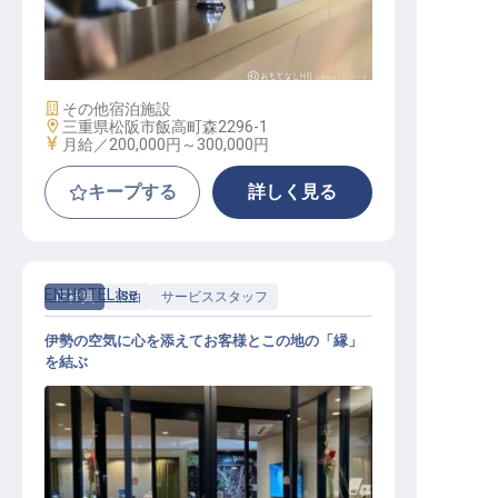
フロント【松阪わんわんパラダイス
森のホテルスメール】
施設業態
その他宿泊施設
勤務地
三重県松阪市飯高町森2296-1
給与
月給／200,000円～
300,000円
キープする
詳しく見る
EN HOTEL Ise
正社員
宿泊
サービススタッフ
伊勢の空気に心を添えてお客様とこの地の「縁」
を結ぶ