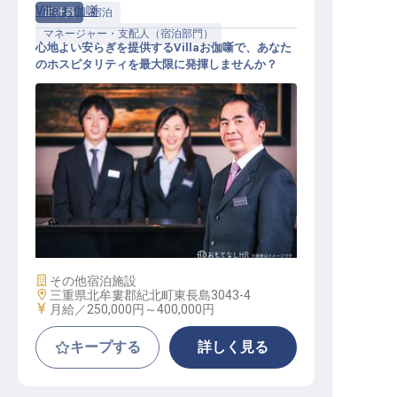
Villa お伽噺
正社員
宿泊
マネージャー・支配人（宿泊部門）
心地よい安らぎを提供するVillaお伽噺で、あなた
のホスピタリティを最大限に発揮しませんか？
マネージャー・支配人（宿泊部門）
施設業態
その他宿泊施設
勤務地
三重県北牟婁郡紀北町東長島3043-4
給与
月給／250,000円～
400,000円
キープする
詳しく見る