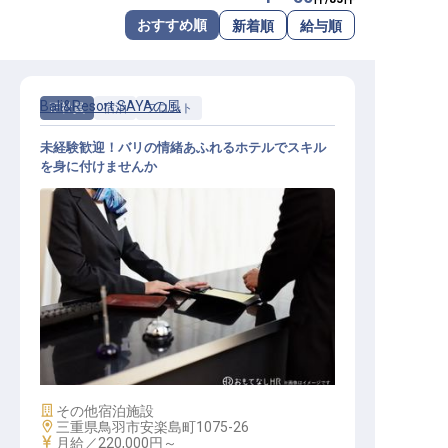
転職サポートに申し込む
おすすめ順
新着順
給与順
無料
採用をお考えの企業様へ
Bali&Resort SAYAの風
正社員
宿泊
フロント
未経験歓迎！バリの情緒あふれるホテルでスキル
を身に付けませんか
フロント
施設業態
その他宿泊施設
勤務地
三重県鳥羽市安楽島町1075-26
給与
月給／220,000円～