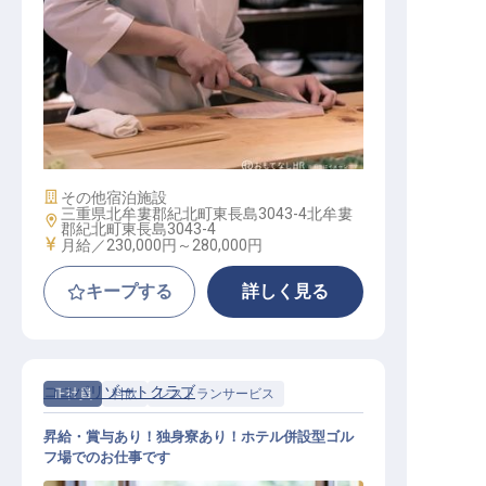
調理
施設業態
その他宿泊施設
三重県北牟婁郡紀北町東長島3043-4北牟婁
勤務地
郡紀北町東長島3043-4
給与
月給／230,000円～
280,000円
キープする
詳しく見る
ココパリゾートクラブ
正社員
料飲
レストランサービス
昇給・賞与あり！独身寮あり！ホテル併設型ゴル
フ場でのお仕事です