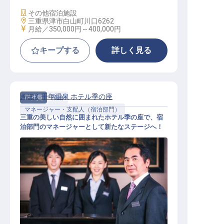
施設業態
その他宿泊施設
勤務地
三重県津市白山町川口6262
給与
月給／350,000円～
400,000円
キープする
詳しく見る
きほく千年温泉 ホテル季の座
正社員
宿泊
マネージャー・支配人（宿泊部門）
三重の美しい自然に囲まれたホテル季の座で、宿
泊部門のマネージャーとして新たなステージへ！
マネージャー・支配人（宿泊部門）