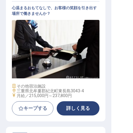
心温まるおもてなしで、お客様の笑顔を引き出す
場所で働きませんか？
サービス総合職（接客係）
施設業態
その他宿泊施設
勤務地
三重県北牟婁郡紀北町東長島3043-4
給与
月給／215,000円～
237,800円
キープする
詳しく見る