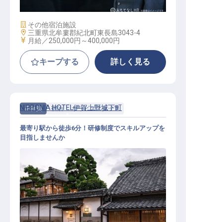
施設業態
その他宿泊施設
勤務地
三重県北牟婁郡紀北町東長島3043-4
給与
月給／250,000円～
400,000円
キープする
詳しく見る
NIPPONIA HOTEL伊賀上野城下町
正社員
宿泊
サービススタッフ
最寄り駅から徒歩6分！研修制度でスキルアップを
目指しませんか