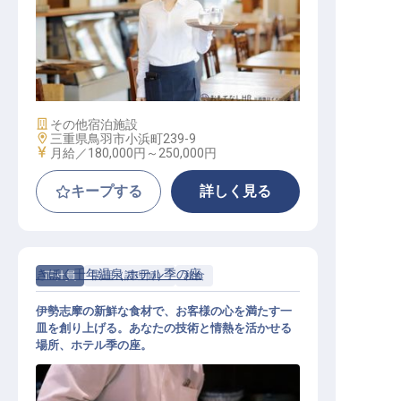
レストランサービス
施設業態
その他宿泊施設
勤務地
三重県鳥羽市小浜町239-9
給与
月給／180,000円～
250,000円
キープする
詳しく見る
きほく千年温泉 ホテル季の座
正社員
調理（調理師）
和食
伊勢志摩の新鮮な食材で、お客様の心を満たす一
皿を創り上げる。あなたの技術と情熱を活かせる
場所、ホテル季の座。