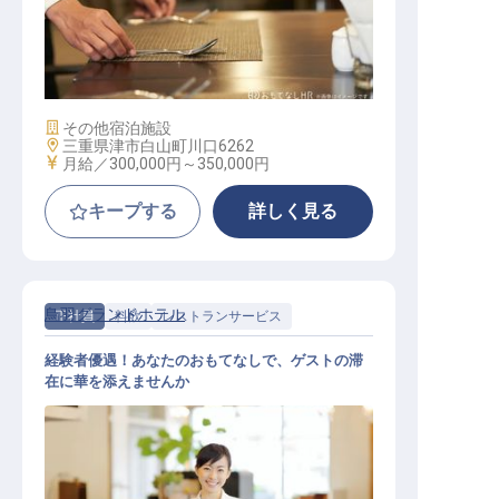
レストランマネージャー
施設業態
その他宿泊施設
勤務地
三重県津市白山町川口6262
給与
月給／300,000円～
350,000円
キープする
詳しく見る
鳥羽グランドホテル
正社員
料飲
レストランサービス
経験者優遇！あなたのおもてなしで、ゲストの滞
在に華を添えませんか