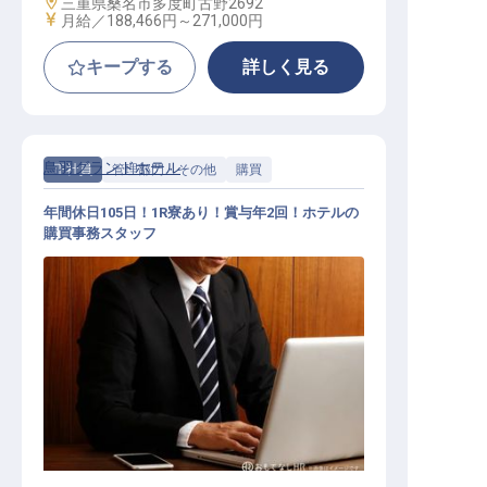
勤務地
三重県桑名市多度町古野2692
給与
月給／188,466円～
271,000円
キープする
詳しく見る
鳥羽グランドホテル
正社員
管理部門・その他
購買
年間休日105日！1R寮あり！賞与年2回！ホテルの
購買事務スタッフ
購買 / 正社員