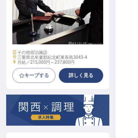
サービス総合職（フロント係）
施設業態
その他宿泊施設
勤務地
三重県北牟婁郡紀北町東長島3043-4
給与
月給／215,000円～
237,800円
キープする
詳しく見る