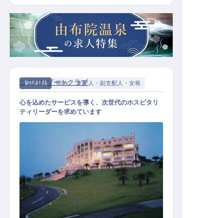
ココパリゾートクラブ
契約社員
宿泊
支配人・副支配人・女将
心を込めたサービスを導く、次世代のホスピタリ
ティリーダーを求めています
ホテル支配人候補