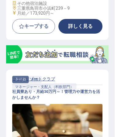
施設業態
その他宿泊施設
勤務地
三重県鳥羽市小浜町239－9
給与
月給／173,920円～
キープする
詳しく見る
ココパリゾートクラブ
正社員
料飲
マネージャー・支配人（料飲部門）
社員寮あり・月給30万円～！管理力や運営力を活
かしませんか？