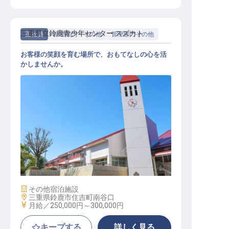
三重県立鈴鹿青少年センター スズカト
正社員
管理部門・その他
管理部門その他
お客様の笑顔を育む場所で、おもてなしの心を活
かしませんか。
施設運営スタッフ（総合職）
施設業態
その他宿泊施設
勤務地
三重県鈴鹿市住吉町南谷口
給与
月給／250,000円～
300,000円
キープする
詳しく見る