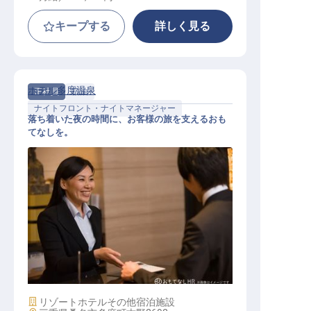
キープする
詳しく見る
ホテル多度温泉
正社員
宿泊
ナイトフロント・ナイトマネージャー
落ち着いた夜の時間に、お客様の旅を支えるおも
てなしを。
リゾートホテルのフロント夜勤スタ
ッフ
施設業態
リゾートホテル
その他宿泊施設