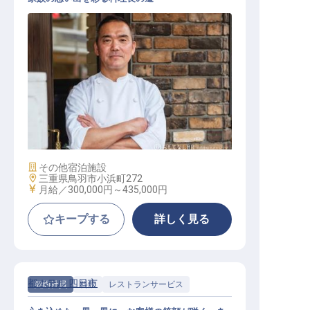
和食料理長候補【鳥羽わんわんパラ
ダイスホテル】
施設業態
その他宿泊施設
勤務地
三重県鳥羽市小浜町272
給与
月給／300,000円～
435,000円
キープする
詳しく見る
都ホテル 四日市
契約社員
料飲
レストランサービス