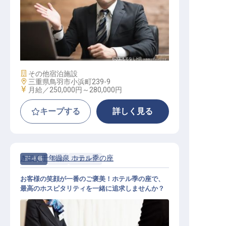
支配人候補
施設業態
その他宿泊施設
勤務地
三重県鳥羽市小浜町239-9
給与
月給／250,000円～
280,000円
キープする
詳しく見る
きほく千年温泉 ホテル季の座
正社員
宿泊
フロント
お客様の笑顔が一番のご褒美！ホテル季の座で、
最高のホスピタリティを一緒に追求しませんか？