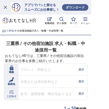
アプリでパッと探せる
ダウンロード
スムーズにお仕事探し！
ログイン
求人検索
転職相談
キープ
メニュー
求人・施設を探す
三重県
その他宿泊施設の求人・転職・中途採用一覧
キープした求人
三重県 / その他宿泊施設 求人・転職・中
途採用一覧
就職・転職 合同説明会
おもてなしHRでは、三重県 / その他宿泊施設の宿泊
業界のお仕事を多数ご紹介いたします。
おもてなしHRについて
フロント・料飲など
選択
職種
ご利用の流れ
全国または市区町村など
選択
勤務地
よくある質問
給与・雇用形態・寮社宅あり など
選択
ホテル・宿泊業界情報コラム
こだわり
1 ~ 50
件/
83
件