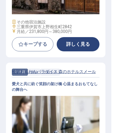
宿泊施設スタッフ
施設業態
その他宿泊施設
勤務地
三重県伊賀市上野相生町2842
給与
月給／231,800円～
380,000円
キープする
詳しく見る
松阪わんわんパラダイス 森のホテルスメール
正社員
宿泊
フロント
愛犬と共に紡ぐ笑顔の架け橋 心温まるおもてなし
の舞台へ