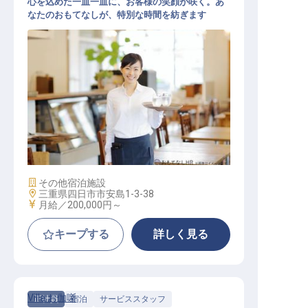
心を込めた一皿一皿に、お客様の笑顔が咲く。あ
なたのおもてなしが、特別な時間を紡ぎます
レストランサービス
施設業態
その他宿泊施設
勤務地
三重県四日市市安島1-3-38
給与
月給／200,000円～
キープする
詳しく見る
Villa お伽噺
正社員
宿泊
サービススタッフ