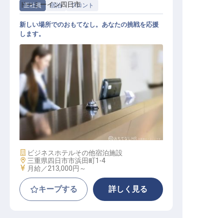
ドーミーイン四日市
正社員
宿泊
フロント
新しい場所でのおもてなし。あなたの挑戦を応援
します。
フロント
施設業態
ビジネスホテル
その他宿泊施設
勤務地
三重県四日市市浜田町1-4
給与
月給／213,000円～
キープする
詳しく見る