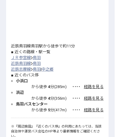
近鉄鳥羽線鳥羽駅から徒歩で約11分
近くの路線・駅一覧
ＪＲ参宮線
鳥羽
近鉄鳥羽線
鳥羽
近鉄志摩線
鳥羽
中之郷
近くのバス停
小浜口
から徒歩
4
分(
285
m)
・・・・
経路を見る
浜辺
から徒歩
4
分(
356
m)
・・・・
経路を見る
鳥羽バスセンター
から徒歩
5
分(
417
m)
・・・・
経路を見る
※
『周辺施設』
『近くのバス停』
の利用にあたっては、当該
自治体や運営バス会社のHP等より最新情報をご確認くださ
い。