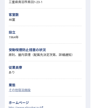
三重県鳥羽市鳥羽1-23-1
客室数
46室
設立
1964年
受動喫煙防止措置の状況
原則、屋内禁煙（配属先決定次第、詳細通知）
従業員寮
あり
業態
その他宿泊施設
ホームページ
http://www.shiojitei.jp/