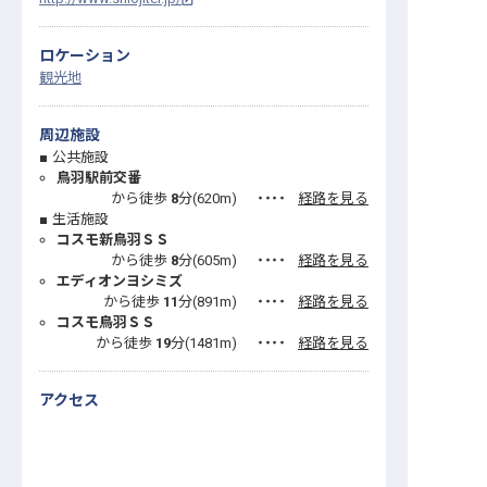
ロケーション
観光地
周辺施設
公共施設
鳥羽駅前交番
から徒歩
8
分(
620
m)
・・・・
経路を見る
生活施設
コスモ新鳥羽ＳＳ
から徒歩
8
分(
605
m)
・・・・
経路を見る
エディオンヨシミズ
から徒歩
11
分(
891
m)
・・・・
経路を見る
コスモ鳥羽ＳＳ
から徒歩
19
分(
1481
m)
・・・・
経路を見る
アクセス