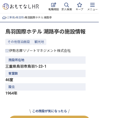
求人検索
転職相談
キープ
メニュー
三重県
鳥羽市
鳥羽国際ホテル 潮路亭
ログイン
鳥羽国際ホテル 潮路亭
の施設情報
求人・施設を探す
その他宿泊施設
観光地
キープした求人
伊勢志摩リゾートマネジメント株式会社
就職・転職 合同説明会
施設所在地
三重県鳥羽市鳥羽1-23-1
おもてなしHRについて
客室数
46室
ご利用の流れ
設立
よくある質問
1964年
ホテル・宿泊業界情報コラム
この施設が気になったら