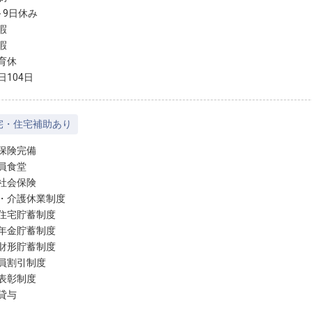
～9日休み
暇
暇
育休
日104日
宅・住宅補助あり
保険完備
員食堂
社会保険
・介護休業制度
住宅貯蓄制度
年金貯蓄制度
財形貯蓄制度
員割引制度
表彰制度
貸与