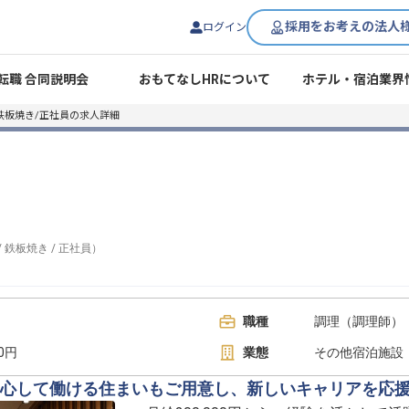
採用をお考えの法人
ログイン
転職 合同説明会
おもてなしHRについて
ホテル・宿泊業界
鉄板焼き/正社員の求人詳細
/
鉄板焼き
/
正社員
）
職種
調理（調理師） 
00円
業態
その他宿泊施設
心して働ける住まいもご用意し、新しいキャリアを応