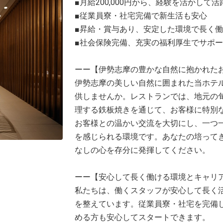
■月給200,000円から、経験を活かして活
■従業員寮・社宅完備で新生活も安心
■昇給・賞与あり、安定した環境で長く
■社会保険完備、充実の福利厚生でサポ
ーー【伊勢志摩の豊かな自然に抱かれた
伊勢志摩の美しい自然に囲まれた当ホテ
供しませんか。レストランでは、地元の
理する鉄板焼きを通じて、お客様に特別
お客様との温かい交流を大切にし、一つ
を感じられる環境です。あなたの培って
なしの心を存分に発揮してください。
ーー【安心して長く働ける環境とキャリ
私たちは、働くスタッフが安心して長く
を整えています。従業員寮・社宅を完備
める方も安心してスタートできます。