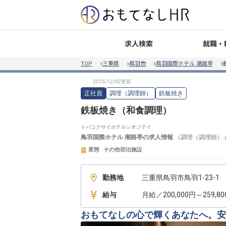
就職・
求人検索
TOP
三重県
鳥羽市
鳥羽国際ホテル 潮路亭
正社員
調理（調理師）
鉄板焼き
鉄板焼き（和食調理）
トバコクサイホテルシオジテイ
鳥羽国際ホテル 潮路亭
の求人情報
（
調理（調理師）
業態
その他宿泊施設
勤務地
三重県鳥羽市鳥羽1-23-1
給与
月給／200,000円～259,8
おもてなしの心で輝くあなたへ。安