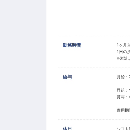
勤務時間
1ヶ月
1日の
※休憩
給与
月給：2
昇給：
賞与：
雇用期
休日
シフト