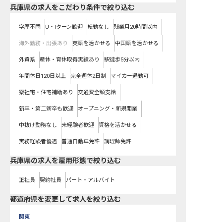
兵庫県の求人をこだわり条件で絞り込む
学歴不問
U・Iターン歓迎
転勤なし
残業月20時間以内
海外勤務・出張あり
英語を活かせる
中国語を活かせる
外資系
産休・育休取得実績あり
駅徒歩5分以内
年間休日120日以上
完全週休2日制
マイカー通勤可
寮社宅・住宅補助あり
交通費全額支給
新卒・第二新卒も歓迎
オープニング・新規開業
中抜け勤務なし
未経験者歓迎
資格を活かせる
実務経験者優遇
普通自動車免許
調理師免許
兵庫県の求人を雇用形態で絞り込む
正社員
契約社員
パート・アルバイト
都道府県を変更して求人を絞り込む
関東