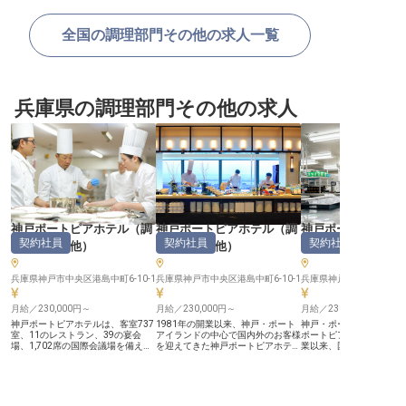
全国の調理部門その他の求人一覧
兵庫県の調理部門その他の求人
神戸ポートピアホテル
（
調
神戸ポートピアホテル
（
調
神戸ポートピアホ
契約社員
契約社員
契約社員
理部門その他
）
理部門その他
）
理部門その他
兵庫県神戸市中央区港島中町6-10-1
兵庫県神戸市中央区港島中町6-10-1
兵庫県神戸市中央区港島中町
月給／230,000円～
月給／230,000円～
月給／230,000円～
神戸ポートピアホテルは、客室737
1981年の開業以来、神戸・ポート
神戸・ポートアイランド
室、11のレストラン、39の宴会
アイランドの中心で国内外のお客様
ポートピアホテルは、19
場、1,702席の国際会議場を備える
を迎えてきた神戸ポートピアホテ
業以来、国内外のお客様
神戸最大級のシティホテルです。
ル。客室737室、11のレストラン、
てきた大型シティホテル
1981年の開業以来、企業研修から
39の宴会場、そして1,702席の国際
737室、11のレストラン
国際会議、婚礼まで、多彩な催しの
会議場を備える、神戸を代表する大
会場を擁し、開業50周年
舞台を支えてきました。 【大人数
型シティホテルです。 【ホテルな
さらなる成長を目指して
の宴会・婚礼を支える、スケールの
らではの多彩な料理に、日々向き合
【会席から単品まで、和