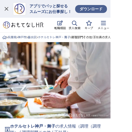
アプリでパッと探せる
ダウンロード
スムーズにお仕事探し！
ログイン
求人検索
転職相談
キープ
メニュー
求人・施設を探す
兵庫県
神戸市
垂水区
ホテルセトレ神戸・舞子
調理部門その他/正社員の求人詳細
キープした求人
就職・転職 合同説明会
おもてなしHRについて
ご利用の流れ
よくある質問
ホテル・宿泊業界情報コラム
ホテルセトレ神戸・舞子
の求人情報（
調理（調理