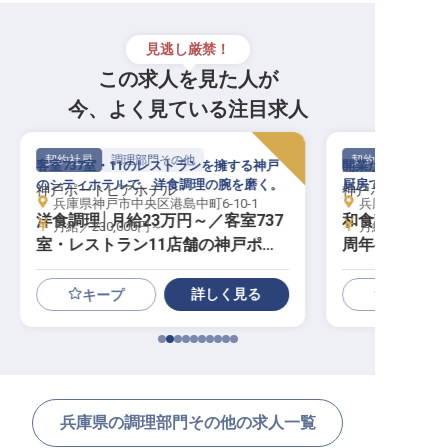
見逃し厳禁！
この求人を見た人が
今、よく見ている注目求人
契約社員
調理部門その他
契約社員
客室737室・11のレストランを擁する神戸
開業から40年余
のシティホテルで、洋食調理の腕を磨く。
厨房で和食の技を
神戸ポートピアホテル
神戸ポートピア
兵庫県神戸市中央区港島中町6-10-1
兵庫県神戸市中央
洋食調理│月給23万円～／客室737
和食調理│月給
月給／230,000円～
月給／230,00
室・レストラン11店舗の神戸ポー
周年へ歩む神
トピアホテル／資格手当・単身寮
／調理師免許
あり
あり
詳しく見る
キープ
兵庫県の調理部門その他の求人一覧