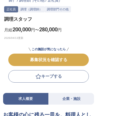
師）
/
調理部門その他
/
正社員
）
転職サポートに申し込む
無料
正社員
調理（調理師）
調理部門その他
調理スタッフ
採用をお考えの企業様へ
200,000
280,000
月給
円〜
円
この施設が気になったら
募集状況を確認する
キープする
求人概要
企業・施設
お客様の心に残る一皿を。料理人とし