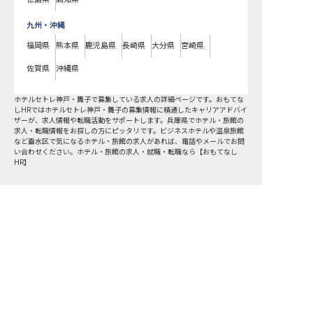
九州・沖縄
福岡県
熊本県
鹿児島県
長崎県
大分県
宮崎県
佐賀県
沖縄県
ホテルセトレ神戸・舞子で募集している求人の詳細ページです。おもてな
しHRではホテルセトレ神戸・舞子の募集情報に精通したキャリアアドバイ
ザーが、求人情報や転職活動をサポートします。兵庫県でホテル・旅館の
求人・転職情報をお探しの方にピッタリです。ビジネスホテルや温泉旅館
など
垂水区
で気になるホテル・旅館の求人があれば、電話やメールでお問
い合わせください。ホテル・旅館の求人・就職・転職なら【おもてなし
HR】
おもてなしHR
が
あなたのお仕事探しを
お手伝いします！
サポート登録後の流れ