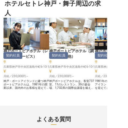
大きな厨房】 宴会場で提供するパ
ホテルセトレ神戸・舞子周辺の求
える厨房】 ブッフェレストランや
げられる日本料理レストラ
ーティーや婚礼の料理を、仕込みか
ダイニングカフェでは、和洋中にわ
テル内の日本料理レスト
ら調理・盛り付けまで担当いただき
たる幅広いメニューを提供していま
節の献立づくりから調理
人
ます。大人数向けの段取りやチーム
す。定番料理から季節のフェアま
まで幅広く担当いただき
での連携を通じて、宴会調理の力を
で、ホテルの食材とスケールを活か
な食材とホテルならでは
存分に発揮できます。 【季節ごと
した洋食調理に携われます。 【料
のなかで、和食の技を磨
に変わるメニューと、高級食材に触
理長をはじめ、質問しやすいメリハ
【資格が評価に、給与に
れる面白さ】 季節ごとにメニュー
リのある職場】 経験豊富な料理長
環境】 取得した資格は手
が変わり、ホテルならではの高級食
や先輩のもとで技術を着実に伸ばせ
給与に反映されます。明
材に触れられます。自分で考えた料
る環境です。資格取得の機会もあ
リのある職場で、それぞ
理が採用されるなど、意見を出しな
り、取得した資格は手当として給与
向かって学べる環境です。 【働
がら成長できる環境です。 【働く
に反映されます。 【働く環境のポ
環境のポイント】 ・月給
環境のポイント】 ・月給23万円～
イント】 ・月給23万円～35万円、
35万円、賞与年2回・昇給
35万円、賞与年2回・昇給年1回 ・
賞与年2回・昇給年1回 ・年間休日
年間休日115日／残業は月
年間休日115日／残業は月平均20時
115日／残業は月平均20時間程度
間程度 ・単身寮あり（月額1
神戸ポートピアホテル
（
レ
神戸ポートピアホテル
（
調
神戸ポートピアホ
間程度 ・単身寮あり（月額12,500
・単身寮あり（月額12,500円）で
円）でU・Iターンも安心
契約社員
契約社員
契約社員
ストランサービス
）
理部門その他
）
理部門その他
円）でU・Iターンも安心 ・健康経
U・Iターンも安心 ・健康経営優良
営優良法人6年連続認定
営優良法人6年連続認定、ひょうご
法人6年連続認定、ひょうご産業
産業SDGsゴールドステー
産業SDGsゴールドステージ認証 ・
SDGsゴールドステージ認証 ・自社
自社施設利用割引、他施
自社施設利用割引、他施設利用制度
兵庫県神戸市中央区港島中町6-10-1
施設利用割引、他施設利用制度など
兵庫県神戸市中央区港島中町6-10-1
など福利厚生も充実
兵庫県神戸市中央区港島中町
など福利厚生も充実
福利厚生も充実
月給／230,000円～
月給／230,000円～
月給／230,000円～
神戸・ポートアイランドに建つ神戸
神戸ポートピアホテルは、客室737
1981年の開業以来、神
ポートピアホテルは、1981年の開
室、11のレストラン、39の宴会
アイランドの中心で国内
業以来、国内外のお客様を迎えてき
場、1,702席の国際会議場を備える
を迎えてきた神戸ポート
た大型シティホテルです。客室737
神戸最大級のシティホテルです。
ル。客室737室、11のレ
室、11のレストラン、大小の宴会
1981年の開業以来、企業研修から
39の宴会場、そして1,7
場を擁し、神戸のおもてなしを象徴
国際会議、婚礼まで、多彩な催しの
会議場を備える、神戸を
する存在です。 【洋食・和食・中
舞台を支えてきました。 【大人数
型シティホテルです。 【ホテルな
華。ジャンルを越えて接客スキルを
の宴会・婚礼を支える、スケールの
らではの多彩な料理に、
磨ける】 ホテル内のレストラン
大きな厨房】 宴会場で提供するパ
える厨房】 ブッフェレス
で、お出迎えからオーダーテイク、
ーティーや婚礼の料理を、仕込みか
ダイニングカフェでは、
料理・ドリンクの提供、テーブルセ
ら調理・盛り付けまで担当いただき
たる幅広いメニューを提
よくある質問
ッティングまで幅広く担当いただき
ます。大人数向けの段取りやチーム
す。定番料理から季節の
ます。さまざまなジャンルのレスト
での連携を通じて、宴会調理の力を
で、ホテルの食材とスケ
ランで、ホテルならではの接客を学
存分に発揮できます。 【季節ごと
した洋食調理に携われます。 