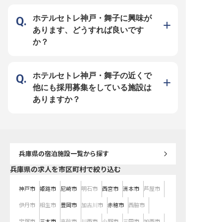
べます。 【上司と部下の距離が近
に変わるメニューと、高級食材に触
理長をはじめ、質問しや
く、意見や質問がしやすい職場】
れる面白さ】 季節ごとにメニュー
リのある職場】 経験豊富
小さなことでも相談しやすい風通し
が変わり、ホテルならではの高級食
や先輩のもとで技術を着
ホテルセトレ神戸・舞子に興味が
のよい雰囲気です。HRS・ソムリ
材に触れられます。自分で考えた料
る環境です。資格取得の
エ・バーテンダーなどの資格は手当
理が採用されるなど、意見を出しな
り、取得した資格は手当
あります、どうすれば良いです
として給与に反映され、キャリアア
がら成長できる環境です。 【働く
に反映されます。 【働く環境のポ
ップも後押しします。 【働く環境
環境のポイント】 ・月給23万円～
イント】 ・月給23万円～
か？
のポイント】 ・月給23万円～35万
35万円、賞与年2回・昇給年1回 ・
賞与年2回・昇給年1回 
円、賞与年2回・昇給年1回 ・年間
年間休日115日／残業は月平均20時
115日／残業は月平均20
休日115日／残業は月平均20時間程
間程度 ・単身寮あり（月額12,500
・単身寮あり（月額12,5
度 ・単身寮あり（月額12,500円）
円）でU・Iターンも安心 ・健康経
U・Iターンも安心 ・健
でU・Iターンも安心 ・健康経営優
営優良法人6年連続認定、ひょうご
法人6年連続認定、ひょ
良法人6年連続認定、ひょうご産業
産業SDGsゴールドステージ認証 ・
SDGsゴールドステージ認
ホテルセトレ神戸・舞子の近くで
SDGsゴールドステージ認証 ・自社
自社施設利用割引、他施設利用制度
施設利用割引、他施設利
施設利用割引、他施設利用制度など
など福利厚生も充実
福利厚生も充実
他にも採用募集をしている施設は
福利厚生も充実
ありますか？
兵庫県
の宿泊施設一覧から探す
兵庫県の求人を市区町村で絞り込む
神戸市
姫路市
尼崎市
明石市
西宮市
洲本市
芦屋市
伊丹市
相生市
豊岡市
加古川市
赤穂市
西脇市
宝塚市
三木市
高砂市
川西市
小野市
三田市
加西市