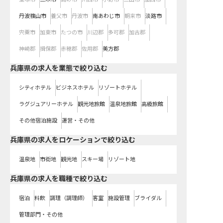
丹波篠山市
養父市
丹波市
南あわじ市
朝来市
淡路市
宍粟市
加東市
たつの市
川辺郡
多可郡
加古郡
神崎郡
揖保郡
赤穂郡
佐用郡
美方郡
兵庫県の求人を業態で絞り込む
シティホテル
ビジネスホテル
リゾートホテル
ラグジュアリーホテル
観光地旅館
温泉地旅館
高級旅館
その他宿泊施設
運営・その他
兵庫県の求人をロケーションで絞り込む
温泉地
市街地
観光地
スキー場
リゾート地
兵庫県の求人を職種で絞り込む
宿泊
料飲
調理（調理師）
客室
施設管理
ブライダル
管理部門・その他