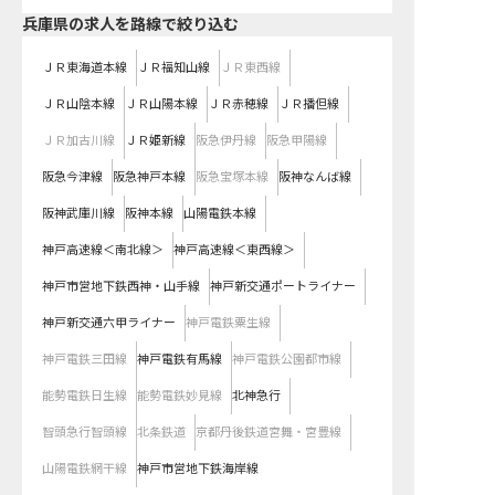
兵庫県
の求人を路線で絞り込む
ＪＲ東海道本線
ＪＲ福知山線
ＪＲ東西線
ＪＲ山陰本線
ＪＲ山陽本線
ＪＲ赤穂線
ＪＲ播但線
ＪＲ加古川線
ＪＲ姫新線
阪急伊丹線
阪急甲陽線
阪急今津線
阪急神戸本線
阪急宝塚本線
阪神なんば線
阪神武庫川線
阪神本線
山陽電鉄本線
神戸高速線＜南北線＞
神戸高速線＜東西線＞
神戸市営地下鉄西神・山手線
神戸新交通ポートライナー
神戸新交通六甲ライナー
神戸電鉄粟生線
神戸電鉄三田線
神戸電鉄有馬線
神戸電鉄公園都市線
能勢電鉄日生線
能勢電鉄妙見線
北神急行
智頭急行智頭線
北条鉄道
京都丹後鉄道宮舞・宮豊線
山陽電鉄網干線
神戸市営地下鉄海岸線