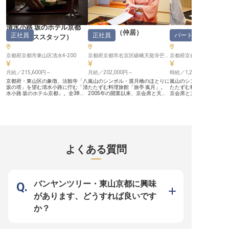
ています。それぞれに合った環境で
応えながら腕を広げられます。
ます。 ーー【確かな技術を習得
働ける待遇を整え、キャリアを全面
【職人＋経営の視点まで学べる】
し、未来の料理長へ】 入
サポートします。 ＜個々の得意分
仕入れから原価率まで、料理の枠を
経験豊富なベテラン料理
野を生かせる環境＞ 当社では、異
超えて学べるのも嵐月の特徴。将来
で、和食調理の基礎から
なった6つの宿があり、それぞれの
は自分の店を持ちたい、経営も視野
っくりと学べる環境です。
清水小路 坂のホテル京都
宿に季節ごとのお料理があります。
に入れたいという方にとって、得る
助からスタートし、着実
旅亭 嵐月
（
仲居
）
旅亭 嵐月
正社員
正社員
パート・アルバイ
（
サービススタッフ
）
地魚を中心とした海鮮会席料理、冬
ものの多い職場です。 【働く環境
ップを目指せます。将来
の松葉ガニのフルコース、色とりど
のポイント】 ・交通費全額支給／
理長代理として調理場を
りのライブビュッフェなど、その時
昇給年1回・賞与年2回 ・単身寮あ
り、季節ごとのメニュー
の旬の食材をお客様に楽しんでいた
京都府京都市東山区清水4-200
り（勤務地まで徒歩約10分） ・転
京都府京都市右京区嵯峨天龍寺芒ノ馬場町7番地
加するなど、あなたのア
だくために様々な工夫を凝らしてい
勤なし／未経験から歓迎、経験者は
にするチャンスも豊富です
ます。 今まで培ってこられた得意
優遇
した月給300,000円から
月給／215,600円～
月給／202,000円～
時給／1,200円～
分野を存分に発揮していただける場
し、社会保険完備や退職
所があります。
ど、安心して長く働ける
京都府・東山区の象徴、法観寺「八
嵐山のシンボル・渡月橋のほとりに
嵐山のシンボル・渡月橋
充実しています。
坂の塔」を望む清水小路に佇む「清
たたずむ料理旅館「旅亭 嵐月」。
たたずむ料理旅館「旅亭 
水小路 坂のホテル京都」。全38室
2005年の開業以来、京会席と天然
京会席と天然温泉の露天
という落ち着いた規模感の中、お客
温泉の露天風呂で、国内外のお客様
外のお客様をお迎えする
様一人ひとりに寄り添ったおもてな
をお迎えしてきた隠れ家のような宿
うな宿で、フロントのパ
しを通して、京都での心安らぐ滞在
です。 【1日最大20名様だからこ
フを募集します。 【週2日〜、ライ
を提供しています。その一員とし
そ、一人ひとりに行き届くおもてな
フスタイルに合わせて】 
て、フロントやベル、レストランサ
しを】 大型旅館とは異なり、1日の
勤務日数を相談しやすい
ービスなど「サービスマルチタス
宿泊者数は最大でも20名様ほど。
週2日からの勤務もOKな
ク」として幅広く携わっていただけ
お客様のお名前やお好みを覚え、お
やプライベートと両立し
る方を募集しております。 お客様
出迎えからお見送りまで丁寧に寄り
ます。 【1日最大20名様。お客様に
よくある質問
のチェックイン・チェックアウトを
添う——そんな“質”のおもてなしを
深く関われるフロント】 
はじめ、レストランでのお料理やド
大切にしています。 【未経験か
イン・チェックアウトや
リンクのご提供、そして翌朝のお見
ら、旅館ならではの接遇を一つず
観光案内などをお任せし
送りまで。お客様と接する時間が長
つ】 約3年で一人前といわれる旅館
の宿泊者数は最大20名様
く、深い信頼関係を築くことができ
業界ですが、嵐月では期間に縛られ
れ作業ではなく、お客様
ます。お客様から直接お礼の言葉を
ず、接遇マナーから所作まで一つひ
と向き合えるのが嵐月の
バンヤンツリー・東山京都に興味
いただけることや、自分の名前を覚
とつお教えします。仕事の流れも先
魅力です。 【未経験から、語学も
えていただけることが、大きなやり
輩が丁寧にサポートしますので、業
活かせる】 業務は先輩が
があります、どうすれば良いです
がいに繋がります。そのためには、
界未経験の方もご安心ください。
お教えしますので、未経
お客様の動作や表情などから、先回
【世界中のお客様と関わり、語学力
安心ください。世界各国
か？
りして求められていることを汲み取
も磨ける環境】 国内外から観光客
が訪れる土地なので、英
るスキルが必要です。 伝統を重ん
が訪れる嵐山。英語をはじめとした
とした語学を活かしたい
じた接客に興味がある方や、高い意
語学に触れる機会が多く、接客を通
すめです。 【働く環境のポイン
欲を持って業務に取り組める方であ
じてスキルを磨けます。語学が得意
ト】 ・時給1,200円〜