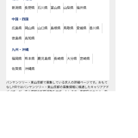
新潟県
長野県
石川県
富山県
山梨県
福井県
中国・四国
広島県
岡山県
山口県
島根県
鳥取県
愛媛県
香川県
徳島県
高知県
九州・沖縄
福岡県
熊本県
鹿児島県
長崎県
大分県
宮崎県
佐賀県
沖縄県
バンヤンツリー・東山京都で募集している求人の詳細ページです。おもて
なしHRではバンヤンツリー・東山京都の募集情報に精通したキャリアアド
バイザーが、求人情報や転職活動をサポートします。京都府でホテル・旅
館の求人・転職情報をお探しの方にピッタリです。ビジネスホテルや温泉
旅館など
東山区
で気になるホテル・旅館の求人があれば、電話やメールで
お問い合わせください。ホテル・旅館の求人・就職・転職なら【おもてな
しHR】