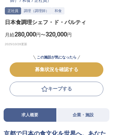
師）
/
和食
/
正社員
）
転職サポートに申し込む
無料
正社員
調理（調理師）
和食
日本食調理シェフ・ド・パルティ
採用をお考えの企業様へ
280,000
320,000
月給
円〜
円
この施設が気になったら
募集状況を確認する
キープする
求人概要
企業・施設
京都で日本の食文化を世界へ。あなた