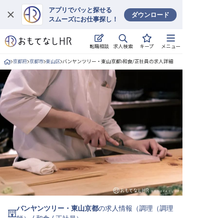
アプリでパッと探せる
ダウンロード
スムーズにお仕事探し！
ログイン
求人検索
転職相談
キープ
メニュー
求人・施設を探す
京都府
京都市
東山区
バンヤンツリー・東山京都
和食/正社員の求人詳細
キープした求人
就職・転職 合同説明会
おもてなしHRについて
ご利用の流れ
よくある質問
ホテル・宿泊業界情報コラム
バンヤンツリー・東山京都
の求人情報（
調理（調理