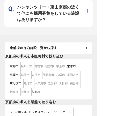
れば、未経験の方も歓迎です。ホテ
な方は、その強みを早期から活かし
支給 ・週2日〜勤務OK 
ルニューアワジグループ運営による
ていただけます。 【働く環境のポ
り（勤務地まで徒歩約10
バンヤンツリー・東山京都の近く
安定した環境で、お客様に安心と笑
イント】 ・交通費全額支給／昇給
勤なし ・制服貸与／未経
顔を届ける接客スキルを磨きません
年1回・賞与年2回 ・単身寮あり
で他にも採用募集をしている施設
か？
（勤務地まで徒歩約10分） ・着物
手当・中抜け手当などの専用手当
はありますか？
・産休・育休の取得実績あり／転勤
なし
京都府
の宿泊施設一覧から探す
京都府の求人を市区町村で絞り込む
京都市
福知山市
舞鶴市
綾部市
宇治市
宮津市
亀岡市
城陽市
向日市
長岡京市
八幡市
京田辺市
京丹後市
南丹市
木津川市
乙訓郡
久世郡
綴喜郡
相楽郡
船井郡
与謝郡
京都府の求人を業態で絞り込む
シティホテル
ビジネスホテル
リゾートホテル