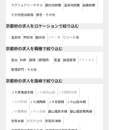
ラグジュアリーホテル
観光地旅館
温泉地旅館
高級旅館
その他宿泊施設
運営・その他
京都府の求人をロケーションで絞り込む
温泉地
市街地
観光地
スキー場
リゾート地
京都府の求人を職種で絞り込む
宿泊
料飲
調理（調理師）
客室
施設管理
ブライダル
管理部門・その他
京都府
の求人を路線で絞り込む
ＪＲ東海道本線
ＪＲ福知山線
ＪＲ関西本線
ＪＲ片町線
ＪＲ湖西線
ＪＲ奈良線
ＪＲ山陰本線
ＪＲ舞鶴線
ＪＲ小浜線
叡山電鉄本線
叡山電鉄鞍馬線
京阪本線
京阪宇治線
京阪京津線