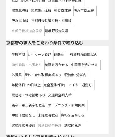
京都市営地下鉄烏丸線
京都市営地下鉄東西線
嵐電北野線
嵐電嵐山本線
近鉄京都線
阪急京都本線
阪急嵐山線
京都丹後鉄道宮舞・宮豊線
京都丹後鉄道宮福線
嵯峨野観光鉄道
京都府の求人をこだわり条件で絞り込む
学歴不問
U・Iターン歓迎
転勤なし
残業月20時間以内
海外勤務・出張あり
英語を活かせる
中国語を活かせる
外資系
産休・育休取得実績あり
駅徒歩5分以内
年間休日120日以上
完全週休2日制
マイカー通勤可
寮社宅・住宅補助あり
交通費全額支給
新卒・第二新卒も歓迎
オープニング・新規開業
中抜け勤務なし
未経験者歓迎
資格を活かせる
実務経験者優遇
普通自動車免許
調理師免許