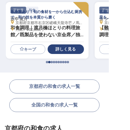
正社員
和食
正社員
単身寮あり！旬の食材を一から仕込む厨房
京都・全6室。特
で、和の技を本質から磨く
皿を。料理が好き
旅亭 嵐月
浜つづり
京都府京都市右京区嵯峨天龍寺芒ノ馬場町7番地
京都府宮津市由良
和食調理｜渡月橋ほとりの料理旅
【難しい調理
月給／202,000円～
月給／250,00
館／既製品を使わない京会席／独
調理スタッフ
立も見据えて学べる
詳しく見る
キープ
京都府の和食の求人一覧
全国の和食の求人一覧
京都府の和食の求人