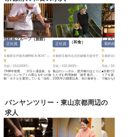
佳松苑グループ（旅館）
しょうざんリゾー
旅亭 嵐月
（
和食
）
正社員
正社員
契約社員
（
和食
）
（
和食
）
京都府京丹後市網野町木津247（左記は「佳松苑」の住所です／配属先は京都府京丹後市内のグループ内施設いずれかになります）
京都府京都市右京区嵯峨天龍寺芒ノ馬場町7番地
京都府京都市北区衣笠鏡石
月給／250,000円～
月給／202,000円～
月給／300,000円～
1968年創業、「夕日ヶ浦温泉」を
嵐山のシンボル・渡月橋のほとりに
■京都で日本料理の腕を
中心にコンセプトの異なる6つの旅
たたずむ料理旅館「旅亭 嵐月」。
リアを築く ■ベテラン料
館・ホテルを運営している「佳松苑
2005年の開業以来、旬の食材を活
で確かな技術を習得 ■将
グループ」。当社運営の旅館の一つ
かした京会席で、国内外のお客様を
ー考案にも挑戦できる環境
で、あなたの調理スキルを発揮しま
お迎えしてきた料理自慢の宿です。
300,000円から、安定
せんか？ここでしかできない経験
【既製品を使わず、旬の食材を一か
現 ーー【京都の地で、おもてなし
で、あなたのキャリアを彩ってくだ
ら仕込む厨房】 夕食は京会席、朝
の心を料理に込める】 京
さい。 《ライフプランに合ったキ
食は和定食。ブッフェではなく一品
ある地で、日本料理の奥
ャリアを》 ■U・Iターン歓迎！社員
バンヤンツリー・東山京都周辺の
ずつ丁寧に仕上げてご提供します。
しませんか。 お客様に心
寮完備 □宿泊業界未経験OK ■資格
既製品は使わず、旬の素材を一から
でいただける一皿を創り
手当・家族手当など各種手当あり
仕込むため、和食の技術を本質から
旬の食材を厳選し、伝統
求人
□提携保育園、保育料割引など子育
磨ける環境です。 【1日最大20名
い感性を融合させた料理
て支援 ＜社員を全力でサポートす
様。一皿に向き合える規模感】 宿
います。お客様の笑顔を
る社風＞ 当社のモットーは、社員
泊者数は最大でも20名様ほど。数
え、五感で味わうおもて
が好きな事や興味あることに全力で
をさばくのではなく、一皿ごとに丁
大切にしています。 あな
取り組めるようバックアップするこ
寧に向き合えます。アレルギー対応
ら生まれる料理が、お客
と！一人ひとりが輝き、関心や感性
やベジタリアン・グルテンフリー・
忘れられない思い出とな
を大切にし成長できることを重視し
洋食対応など、繊細なリクエストに
を込めて調理に取り組ん