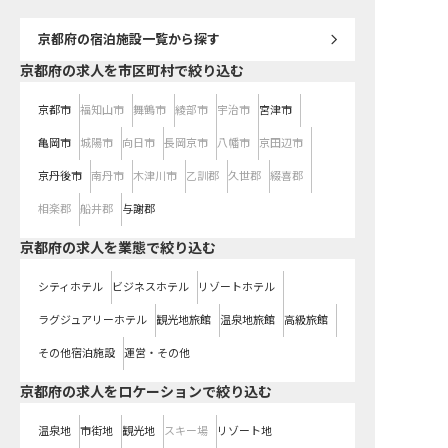
でのフロント経験を活かし、お客様
の笑顔を直接見られるやりがいを感
じながら、あなた自身のキャリアを
京都府
の宿泊施設一覧から探す
築いていきませんか。
京都府の求人を市区町村で絞り込む
京都市
福知山市
舞鶴市
綾部市
宇治市
宮津市
亀岡市
城陽市
向日市
長岡京市
八幡市
京田辺市
京丹後市
南丹市
木津川市
乙訓郡
久世郡
綴喜郡
相楽郡
船井郡
与謝郡
京都府の求人を業態で絞り込む
シティホテル
ビジネスホテル
リゾートホテル
ラグジュアリーホテル
観光地旅館
温泉地旅館
高級旅館
その他宿泊施設
運営・その他
京都府の求人をロケーションで絞り込む
温泉地
市街地
観光地
スキー場
リゾート地