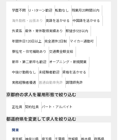
学歴不問
U・Iターン歓迎
転勤なし
残業月20時間以内
海外勤務・出張あり
英語を活かせる
中国語を活かせる
外資系
産休・育休取得実績あり
駅徒歩5分以内
年間休日120日以上
完全週休2日制
マイカー通勤可
寮社宅・住宅補助あり
交通費全額支給
新卒・第二新卒も歓迎
オープニング・新規開業
中抜け勤務なし
未経験者歓迎
資格を活かせる
実務経験者優遇
普通自動車免許
調理師免許
京都府の求人を雇用形態で絞り込む
正社員
契約社員
パート・アルバイト
都道府県を変更して求人を絞り込む
関東
東京都
神奈川県
埼玉県
千葉県
茨城県
栃木県
群馬県