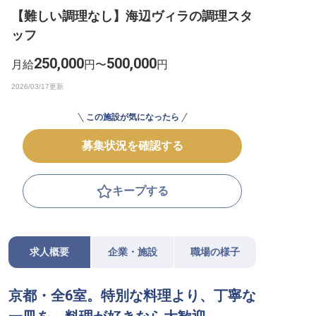
【難しい調理なし】海辺ヴィラの調理スタ
転職サポートに申し込む
無料
ッフ
採用をお考えの企業様へ
250,000
500,000
月給
円〜
円
この施設が気になったら
募集状況を確認する
キープする
求人概要
企業・施設
職場の様子
京都・全6室。特別な料理より、丁寧な