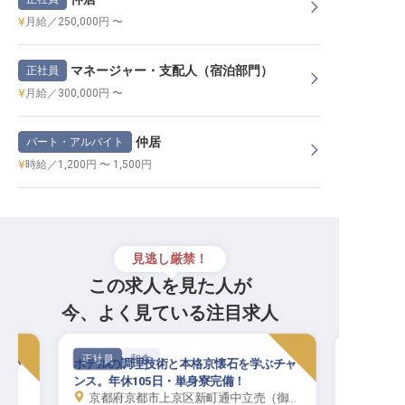
月給／250,000円 〜
マネージャー・支配人（宿泊部門）
正社員
月給／300,000円 〜
仲居
パート・アルバイト
時給／1,200円 〜 1,500円
見逃し厳禁！
この求人を見た人が
今、よく見ている注目求人
正社員
和食
正社員
ホテルの調理技術と本格京懐石を学ぶチャ
“海の京都”の味
ンス。年休105日・単身寮完備！
お届け。経験も資
奥伊根温泉 油屋
京都府京都市上京区新町通中立売（御所西）
京都府与謝郡伊