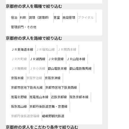
京都府の求人を職種で絞り込む
宿泊
料飲
調理（調理師）
客室
施設管理
ブライダル
管理部門・その他
京都府
の求人を路線で絞り込む
ＪＲ東海道本線
ＪＲ福知山線
ＪＲ関西本線
ＪＲ片町線
ＪＲ湖西線
ＪＲ奈良線
ＪＲ山陰本線
ＪＲ舞鶴線
ＪＲ小浜線
叡山電鉄本線
叡山電鉄鞍馬線
京阪本線
京阪宇治線
京阪京津線
京都市営地下鉄烏丸線
京都市営地下鉄東西線
嵐電北野線
嵐電嵐山本線
近鉄京都線
阪急京都本線
阪急嵐山線
京都丹後鉄道宮舞・宮豊線
京都丹後鉄道宮福線
嵯峨野観光鉄道
京都府の求人をこだわり条件で絞り込む