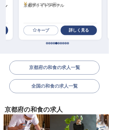
月給／179,000円～
月給／195,00
京都ブライトンホテル
和食調理│社
費・賄い3食無
詳しく見る
キープ
京都府の和食の求人一覧
全国の和食の求人一覧
京都府の和食の求人