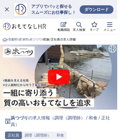
アプリでパッと探せる
ダウンロード
スムーズにお仕事探し！
ログイン
求人検索
転職相談
キープ
メニュー
求人・施設を探す
京都府
宮津市
浜つづり
和食/正社員の求人詳細
キープした求人
就職・転職 合同説明会
おもてなしHRについて
ご利用の流れ
よくある質問
浜つづり
の求人情報（
調理（調理師）
/
和食
/
正社
ホテル・宿泊業界情報コラム
員
）
正社員
調理（調理師）
和食