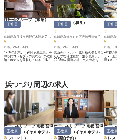
佳松苑グループ（旅館）
旅亭 嵐月
（
和食
）
高台寺 十牛庵
正社員
正社員
正社員
（
和食
）
京都府京丹後市網野町木津247（左記は「佳松苑」の住所です／配属先は京都府京丹後市内のグループ内施設いずれかになります）
京都府京都市右京区嵯峨天龍寺芒ノ馬場町7番地
月給／250,000円～
月給／202,000円～
月給／180,000円～
1968年創業、「夕日ヶ浦温泉」を
嵐山のシンボル・渡月橋のほとりに
■京都の風情ある高台寺
中心にコンセプトの異なる6つの旅
たたずむ料理旅館「旅亭 嵐月」。
う ■一皿に命を吹き込む
館・ホテルを運営している「佳松苑
2005年の開業以来、旬の食材を活
揮 ■メニュー開発など成
グループ」。当社運営の旅館の一つ
かした京会席で、国内外のお客様を
豊富 ■産地視察など食材
で、あなたの調理スキルを発揮しま
お迎えしてきた料理自慢の宿です。
深める機会！ ーー【京都の美食を
せんか？ここでしかできない経験
【既製品を使わず、旬の食材を一か
創り出す、あなたの技と感
で、あなたのキャリアを彩ってくだ
ら仕込む厨房】 夕食は京会席、朝
都・高台寺の風情ある環
さい。 《ライフプランに合ったキ
食は和定食。ブッフェではなく一品
料理の真髄を極める「十
ャリアを》 ■U・Iターン歓迎！社員
浜つづり周辺の求人
ずつ丁寧に仕上げてご提供します。
こでは一皿一皿が芸術作
寮完備 □宿泊業界未経験OK ■資格
既製品は使わず、旬の素材を一から
丁寧に仕上げられます。 
手当・家族手当など各種手当あり
仕込むため、和食の技術を本質から
ンバスのような器に、四
□提携保育園、保育料割引など子育
磨ける環境です。 【1日最大20名
材と自らの感性を調和さ
て支援 ＜社員を全力でサポートす
様。一皿に向き合える規模感】 宿
に感動を届ける——そん
る社風＞ 当社のモットーは、社員
泊者数は最大でも20名様ほど。数
仕事があなたを待っていま
が好きな事や興味あることに全力で
をさばくのではなく、一皿ごとに丁
産者の想いまでも伝える
取り組めるようバックアップするこ
寧に向き合えます。アレルギー対応
て、おもてなしの心を形
と！一人ひとりが輝き、関心や感性
やベジタリアン・グルテンフリー・
を日々感じていただけま
を大切にし成長できることを重視し
洋食対応など、繊細なリクエストに
持ち味を活かした日本料
ています。それぞれに合った環境で
応えながら腕を広げられます。
で、あなたの可能性を広
働ける待遇を整え、キャリアを全面
【職人＋経営の視点まで学べる】
んか？ ーー【成長とキャリアを紡
ホテル&リゾーツ 京都 宮津
ホテル&リゾーツ 京都 宮津
ホテル&リゾーツ 京
サポートします。 ＜個々の得意分
仕入れから原価率まで、料理の枠を
ぐ、ひらまつグループの
正社員
正社員
正社員
野を生かせる環境＞ 当社では、異
超えて学べるのも嵐月の特徴。将来
株式会社ひらまつのグル
（旧:宮津ロイヤルホテル）
（旧:宮津ロイヤルホテル）
（旧:宮津ロイヤル
なった6つの宿があり、それぞれの
は自分の店を持ちたい、経営も視野
て、プロフェッショナル
（
フロント
）
（
宿泊予約
）
（
レストランサー
宿に季節ごとのお料理があります。
に入れたいという方にとって、得る
キルアップできる環境を