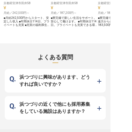
地魚を中心とした海鮮会席料理、冬
ものの多い職場です。 【働く環境
おります！ メニュー開発
京都府宮津市田井58
京都府宮津市田井58
京都府宮津市田井58
の松葉ガニのフルコース、色とりど
のポイント】 ・交通費全額支給／
トや産地視察など、料理
りのライブビュッフェなど、その時
昇給年1回・賞与年2回 ・単身寮あ
視野を広げる機会が豊富
の旬の食材をお客様に楽しんでいた
月給／242,500円～
り（勤務地まで徒歩約10分） ・転
月給／187,200円～
的には系列施設への異動
月給／183,500円～
だくために様々な工夫を凝らしてい
勤なし／未経験から歓迎、経験者は
様々な環境で経験を積む
■月給242,500円からスタート、安
■寮完備で新しい生活をサポート。
■寮完備で新しい生活を
ます。 今まで培ってこられた得意
優遇
ます！ 食事補助や通勤手
定した収入 ■年間休日114日、プラ
安心して働けます。 ■年間休日114
遠方からの挑戦も安心です
分野を存分に発揮していただける場
ろん、ソムリエ試験資格
イベートも充実 ■充実の福利厚生で
日。プライベートも充実できる環境
183,500円から、安定
所があります。
度や海外旅行補助制度な
長く安心して働ける ■京都宮津のリ
です。 ■昇給・賞与あり。頑張りが
心の毎日を。 ■未経験か
長をバックアップする福
ゾートで、お客様をおもてなし ー
しっかり評価される職場です。 ■マ
しのプロへ、丁寧な指導
実！料理人としてのキャ
ー【宮津の美しい自然に囲まれたリ
ルチタスクで成長。幅広い業務でス
感。 ■社会保険完備、従
に考える方にぴったりの
ゾートでのおもてなし】 京都宮津
キルアップを目指せます。 ーー
ど充実の福利厚生で安心。 ー
※2025年07月24日時点
の穏やかな海と豊かな自然に抱かれ
【お客様の旅を彩るおもてなしの舞
【京都宮津で紡ぐ、心温
たリゾートホテルで、お客様の心に
台】 お客様が心豊かな旅を始める
なしの物語】 京都宮津の
残る滞在を演出するフロントスタッ
第一歩を、予約スタッフとして支え
然に囲まれたリゾート&
フを募集しています。 チェックイ
ませんか。 当施設は、京都宮津の
客様の心に残るおもてな
よくある質問
ンからチェックアウトまで、お客様
美しい自然に囲まれたリゾート&ス
創りませんか。 ビュッフ
一人ひとりに寄り添い、温かい笑顔
パ。お客様の期待を超えるおもてな
レストランや宴会場で、
と細やかな気配りで快適な時間を提
しを大切にし、忘れられない滞在を
案内、テーブルセッティ
供してください。予約対応や会計業
演出しています。予約業務を通じ
の補充、片付けまで、お
務はもちろん、ラウンジでのドリン
て、お客様一人ひとりのご要望に寄
に過ごせるよう細やかな
ク補充など、お客様が心からリラッ
り添い、最高の思い出作りをお手伝
切にしています。お客様
浜つづりに興味があります、どう
クスできる空間づくりに貢献するお
いするやりがいを感じられます。
接見られるやりがいのあ
仕事です。 あなたのホスピタリテ
あなたの温かい対応が、お客様の笑
す。 私たちと一緒に、忘
すれば良いですか？
ィが、お客様の旅をより特別なもの
顔に繋がるお仕事です。 ーー【安
い思い出を演出しましょう。 
にします。 ーー【安定した環境で
心して長く働ける充実の環境】 当
【安心して長く働ける、
成長し、キャリアを築く】 当ホテ
施設では、スタッフが安心して長く
る環境】 当施設では、ス
ルでは、スタッフが安心して長く働
働ける環境を整えています。 月給
人ひとりが安心して長く
ける環境を大切にしています。 月
187,200円に加え、昇給・賞与であ
を整えています。 社会保
給242,500円からのスタートに加
なたの頑張りを正当に評価。社会保
もちろん、確定拠出年金
浜つづりの近くで他にも採用募集
え、年1回の昇給と年2回の賞与
険完備はもちろん、家族手当や確定
手当など、充実した福利
で、あなたの頑張りをしっかりと評
拠出年金制度など、将来を見据えた
たの生活をサポート。従
をしている施設はありますか？
価。年間休日114日と充実した休暇
福利厚生も充実しています。寮も完
休憩室も完備しており、
制度で、プライベートも大切にしな
備しており、新しい場所での生活も
を快適に過ごせます。未
がら働けます。社会保険完備はもち
サポート。 部署間の垣根を越え、
大歓迎で、資格取得支援
ろん、確定拠出年金制度や家族手
様々な業務に挑戦できるため、幅広
り、あなたの成長を応援。
当、資格取得祝金制度など、将来を
いスキルを身につけながらキャリア
ワークを大切にする温か
見据えた福利厚生も充実。 ホテル
アップを目指せます。
新しいキャリアを築きま