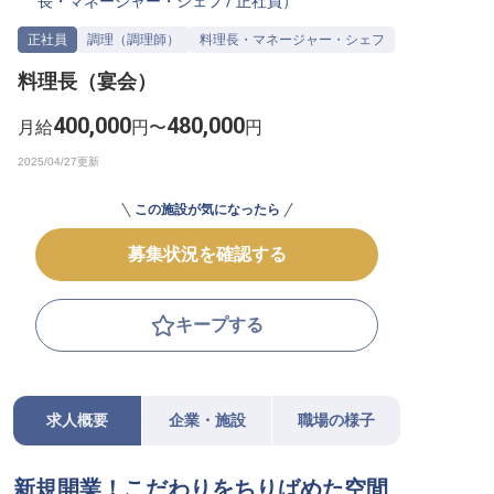
長・マネージャー・シェフ
/
正社員
）
転職サポートに申し込む
無料
正社員
調理（調理師）
料理長・マネージャー・シェフ
料理長（宴会）
採用をお考えの企業様へ
400,000
480,000
月給
円〜
円
この施設が気になったら
募集状況を確認する
キープする
求人概要
企業・施設
職場の様子
新規開業！こだわりをちりばめた空間