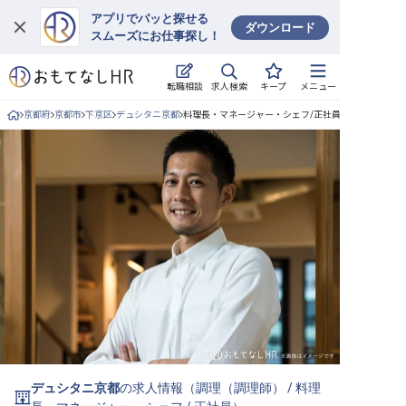
アプリでパッと探せる
ダウンロード
スムーズにお仕事探し！
ログイン
求人検索
転職相談
キープ
メニュー
求人・施設を探す
京都府
京都市
下京区
デュシタニ京都
料理長・マネージャー・シェフ/正社員の求人詳細
キープした求人
就職・転職 合同説明会
おもてなしHRについて
ご利用の流れ
よくある質問
ホテル・宿泊業界情報コラム
デュシタニ京都
の求人情報（
調理（調理師）
/
料理