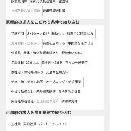
阪急嵐山線
京都丹後鉄道宮舞・宮豊線
京都丹後鉄道宮福線
嵯峨野観光鉄道
京都府の求人をこだわり条件で絞り込む
学歴不問
U・Iターン歓迎
転勤なし
残業月20時間以内
海外勤務・出張あり
英語を活かせる
中国語を活かせる
外資系
産休・育休取得実績あり
駅徒歩5分以内
年間休日120日以上
完全週休2日制
マイカー通勤可
寮社宅・住宅補助あり
交通費全額支給
新卒・第二新卒も歓迎
オープニング・新規開業
中抜け勤務なし
未経験者歓迎
資格を活かせる
実務経験者優遇
普通自動車免許
調理師免許
京都府の求人を雇用形態で絞り込む
正社員
契約社員
パート・アルバイト