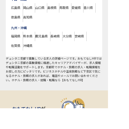
広島県
岡山県
山口県
島根県
鳥取県
愛媛県
香川県
徳島県
高知県
九州・沖縄
福岡県
熊本県
鹿児島県
長崎県
大分県
宮崎県
佐賀県
沖縄県
デュシタニ京都で募集している求人の詳細ページです。おもてなしHRでは
デュシタニ京都の募集情報に精通したキャリアアドバイザーが、求人情報
や転職活動をサポートします。京都府でホテル・旅館の求人・転職情報を
お探しの方にピッタリです。ビジネスホテルや温泉旅館など
下京区
で気に
なるホテル・旅館の求人があれば、電話やメールでお問い合わせくださ
い。ホテル・旅館の求人・就職・転職なら【おもてなしHR】
おもてなしHR
が
あなたのお仕事探しを
お手伝いします！