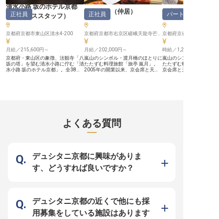
ャリアアップ】 オールデーダイニ
清水小路 坂のホテル京都
ングとして、朝食からディナーまで
旅亭 嵐月
（
仲居
）
旅亭 嵐月
正社員
正社員
パート・アルバイ
幅広い時間帯で活躍できる環境で
（
サービススタッフ
）
す。 仕込みから調理、片付けまで
調理業務全般をお任せしますが、未
経験の方も安心してスタートできる
京都府京都市東山区清水4-200
京都府京都市右京区嵯峨天龍寺芒ノ馬場町7番地
よう、チーム一同で丁寧にサポート
いたします。 将来的には食材選定
やメニュー考案にもチャレンジで
月給／215,600円～
月給／202,000円～
時給／1,200円～
き、あなたの料理人としてのキャリ
京都府・東山区の象徴、法観寺「八
嵐山のシンボル・渡月橋のほとりに
嵐山のシンボル・渡月橋
アを大きく広げることが可能です。
坂の塔」を望む清水小路に佇む「清
たたずむ料理旅館「旅亭 嵐月」。
たたずむ料理旅館「旅亭 
明るく元気に、食への情熱を形にし
水小路 坂のホテル京都」。全38室
2005年の開業以来、京会席と天然
京会席と天然温泉の露天
たい方を心よりお待ちしておりま
という落ち着いた規模感の中、お客
温泉の露天風呂で、国内外のお客様
外のお客様をお迎えする
す。 ※2026年03月06日時点の情報
様一人ひとりに寄り添ったおもてな
をお迎えしてきた隠れ家のような宿
うな宿で、フロントのパ
です
しを通して、京都での心安らぐ滞在
です。 【1日最大20名様だからこ
フを募集します。 【週2日〜、ライ
を提供しています。その一員とし
そ、一人ひとりに行き届くおもてな
フスタイルに合わせて】 
て、フロントやベル、レストランサ
しを】 大型旅館とは異なり、1日の
勤務日数を相談しやすい
ービスなど「サービスマルチタス
宿泊者数は最大でも20名様ほど。
週2日からの勤務もOKな
ク」として幅広く携わっていただけ
お客様のお名前やお好みを覚え、お
やプライベートと両立し
る方を募集しております。 お客様
出迎えからお見送りまで丁寧に寄り
ます。 【1日最大20名様。お客様に
よくある質問
のチェックイン・チェックアウトを
添う——そんな“質”のおもてなしを
深く関われるフロント】 
はじめ、レストランでのお料理やド
大切にしています。 【未経験か
イン・チェックアウトや
リンクのご提供、そして翌朝のお見
ら、旅館ならではの接遇を一つず
観光案内などをお任せし
送りまで。お客様と接する時間が長
つ】 約3年で一人前といわれる旅館
の宿泊者数は最大20名様
く、深い信頼関係を築くことができ
業界ですが、嵐月では期間に縛られ
れ作業ではなく、お客様
ます。お客様から直接お礼の言葉を
ず、接遇マナーから所作まで一つひ
と向き合えるのが嵐月の
デュシタニ京都に興味がありま
いただけることや、自分の名前を覚
とつお教えします。仕事の流れも先
魅力です。 【未経験から、語学も
えていただけることが、大きなやり
輩が丁寧にサポートしますので、業
活かせる】 業務は先輩が
す、どうすれば良いですか？
がいに繋がります。そのためには、
界未経験の方もご安心ください。
お教えしますので、未経
お客様の動作や表情などから、先回
【世界中のお客様と関わり、語学力
安心ください。世界各国
りして求められていることを汲み取
も磨ける環境】 国内外から観光客
が訪れる土地なので、英
るスキルが必要です。 伝統を重ん
が訪れる嵐山。英語をはじめとした
とした語学を活かしたい
じた接客に興味がある方や、高い意
語学に触れる機会が多く、接客を通
すめです。 【働く環境のポイン
欲を持って業務に取り組める方であ
じてスキルを磨けます。語学が得意
ト】 ・時給1,200円〜
デュシタニ京都の近くで他にも採
れば、未経験の方も歓迎です。ホテ
な方は、その強みを早期から活かし
支給 ・週2日〜勤務OK 
ルニューアワジグループ運営による
ていただけます。 【働く環境のポ
り（勤務地まで徒歩約10
用募集をしている施設はあります
安定した環境で、お客様に安心と笑
イント】 ・交通費全額支給／昇給
勤なし ・制服貸与／未経