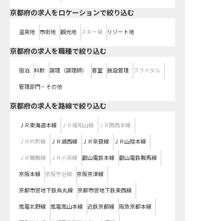
京都府の求人をロケーションで絞り込む
温泉地
市街地
観光地
スキー場
リゾート地
京都府の求人を職種で絞り込む
宿泊
料飲
調理（調理師）
客室
施設管理
ブライダル
管理部門・その他
京都府
の求人を路線で絞り込む
ＪＲ東海道本線
ＪＲ福知山線
ＪＲ関西本線
ＪＲ片町線
ＪＲ湖西線
ＪＲ奈良線
ＪＲ山陰本線
ＪＲ舞鶴線
ＪＲ小浜線
叡山電鉄本線
叡山電鉄鞍馬線
京阪本線
京阪宇治線
京阪京津線
京都市営地下鉄烏丸線
京都市営地下鉄東西線
嵐電北野線
嵐電嵐山本線
近鉄京都線
阪急京都本線