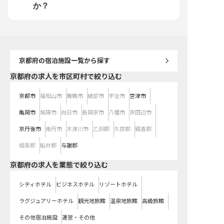
顔を届ける接客スキルを磨きません
年1回・賞与年2回 ・単身寮あり
か？
か？
（勤務地まで徒歩約10分） ・着物
手当・中抜け手当などの専用手当
・産休・育休の取得実績あり／転勤
なし
京都府
の宿泊施設一覧から探す
京都府の求人を市区町村で絞り込む
京都市
福知山市
舞鶴市
綾部市
宇治市
宮津市
亀岡市
城陽市
向日市
長岡京市
八幡市
京田辺市
京丹後市
南丹市
木津川市
乙訓郡
久世郡
綴喜郡
相楽郡
船井郡
与謝郡
京都府の求人を業態で絞り込む
シティホテル
ビジネスホテル
リゾートホテル
ラグジュアリーホテル
観光地旅館
温泉地旅館
高級旅館
その他宿泊施設
運営・その他