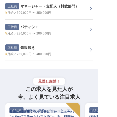
マネージャー・支配人（料飲部門）
正社員
月給／300,000円 〜 350,000円
パティシエ
正社員
月給／230,000円 〜 280,000円
鉄板焼き
正社員
月給／280,000円 〜 400,000円
見逃し厳禁！
この求人を見た人が
今、よく見ている注目求人
正社員
料理長・マネージャー・シェフ
正社員
長崎の和華蘭文化を背景にした「ニューハ
伊豆の海・山・森
ンバーグステーキレストラン」を、料理か
憶を深める一皿を