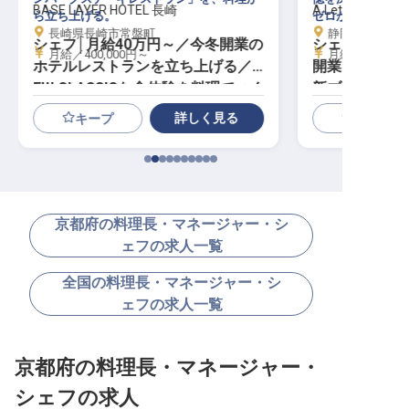
BASE LAYER HOTEL 長崎
A Letter to Dogs
ら立ち上げる。
ゼロから
長崎県長崎市常盤町
静岡県伊東市八幡
シェフ│月給40万円～／今冬開業の
シェフ│月給5
月給／400,000円～
月給／500,00
ホテルレストランを立ち上げる／N
開業プレミア
EW CLASSICな食体験を料理でつく
新ブランド1号
る
詳しく見る
キープ
京都府の料理長・マネージャー・シ
ェフの求人一覧
全国の料理長・マネージャー・シ
ェフの求人一覧
京都府の料理長・マネージャー・
シェフの求人