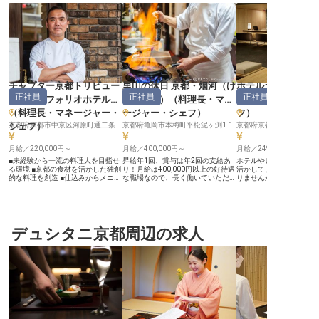
チャプター京都トリビュー
里山の休日 京都・烟河（け
ホテルカンラ京都
正社員
正社員
正社員
トポートフォリオホテル
ぶりかわ）
（
料理長・マネ
長・マネージャー
（
料理長・マネージャー・
ージャー・シェフ
）
フ
）
シェフ
）
京都府京都市中京区河原町通二条上る清水町341
京都府亀岡市本梅町平松泥ヶ渕1-1
月給／220,000円～
月給／400,000円～
月給／249,000円～
■未経験から一流の料理人を目指せ
昇給年1回、賞与は年2回の支給あ
ホテルやレストランでの
る環境 ■京都の食材を活かした独創
り！月給は400,000円以上の好待遇
活かして、ここにしかな
的な料理を創造 ■仕込みからメニュ
な職場なので、長く働いていただけ
りませんか？あなたには
ー考案まで幅広く挑戦 ■月給
るよう、給与面でのサポート体制を
ージャークラスをお任せ
220,000円から、賞与・昇給あり ー
整えております。借り上げ社宅があ
は多めの117日！冬季・
ー【京都の食文化を彩る、おもてな
るので、これから新生活をお考えの
介護休業など休暇制度も
しの舞台】 京都らしいカジュアル
方も安心です。あなたには、料理長
るため、プライベートの
さとエレガンスが融合したデリ
候補をお任せ。業界での経験をお持
にできます。昇給は年2
「CHAPTER THE GRILL」で、お客
デュシタニ京都周辺の求人
ちでなくても問題ありません。これ
あり！努力が形になるの
様に忘れられない食体験を提供しま
までの経験とスキルを活かし、将来
ションを保ちやすい職場
せんか。 伝統にとらわれず、シェ
は料理長として活躍したいとお考え
ルカンラ京都では、日本
フとお客様、そしてホテルのアイデ
の方お待ちしております。※この求
ていただけるおもてなし
アを融合させ、オリジナリティと柔
人は2023年12月6日時点の情報で
います。※この求人は202
軟性に富んだ多彩な料理を日々創造
す
日時点の情報です
しています。 京都の多種多様な食
材を取り入れ、「DISCOVERY」を
コンセプトに新しい食の物語を紡
ぐ、やりがいのあるお仕事です。
ーー【成長を支える温かい環境とキ