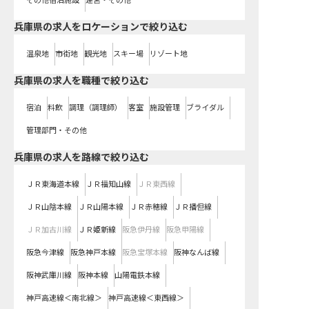
その他宿泊施設
運営・その他
兵庫県の求人をロケーションで絞り込む
温泉地
市街地
観光地
スキー場
リゾート地
兵庫県の求人を職種で絞り込む
宿泊
料飲
調理（調理師）
客室
施設管理
ブライダル
管理部門・その他
兵庫県
の求人を路線で絞り込む
ＪＲ東海道本線
ＪＲ福知山線
ＪＲ東西線
ＪＲ山陰本線
ＪＲ山陽本線
ＪＲ赤穂線
ＪＲ播但線
ＪＲ加古川線
ＪＲ姫新線
阪急伊丹線
阪急甲陽線
阪急今津線
阪急神戸本線
阪急宝塚本線
阪神なんば線
阪神武庫川線
阪神本線
山陽電鉄本線
神戸高速線＜南北線＞
神戸高速線＜東西線＞