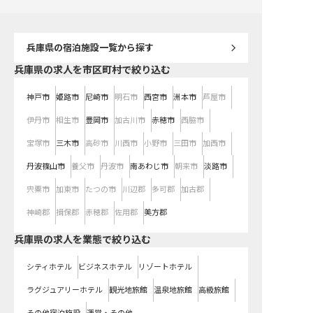
兵庫県
の宿泊施設一覧から探す
兵庫県の求人を市区町村で絞り込む
神戸市
姫路市
尼崎市
明石市
西宮市
洲本市
芦屋市
伊丹市
相生市
豊岡市
加古川市
赤穂市
西脇市
宝塚市
三木市
高砂市
川西市
小野市
三田市
加西市
丹波篠山市
養父市
丹波市
南あわじ市
朝来市
淡路市
宍粟市
加東市
たつの市
川辺郡
多可郡
加古郡
神崎郡
揖保郡
赤穂郡
佐用郡
美方郡
兵庫県の求人を業態で絞り込む
シティホテル
ビジネスホテル
リゾートホテル
ラグジュアリーホテル
観光地旅館
温泉地旅館
高級旅館