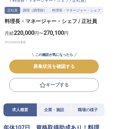
/
料理長・マネージャー・シェフ
/
正社員
）
転職サポートに申し込む
無料
正社員
調理（調理師）
料理長・マネージャー・シェフ
料理長・マネージャー・シェフ / 正社員
採用をお考えの企業様へ
220,000
270,100
月給
円〜
円
この施設が気になったら
募集状況を確認する
キープする
求人概要
企業・施設
職場の様子
年休107日、資格取得助成あり！料理