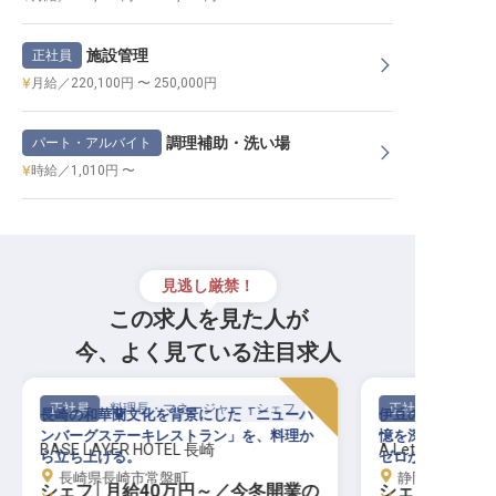
施設管理
正社員
月給／220,100円 〜 250,000円
調理補助・洗い場
パート・アルバイト
時給／1,010円 〜
見逃し厳禁！
この求人を見た人が
今、よく見ている注目求人
正社員
料理長・マネージャー・シェフ
正社員
長崎の和華蘭文化を背景にした「ニューハ
伊豆の海・山・森
ンバーグステーキレストラン」を、料理か
憶を深める一皿を
BASE LAYER HOTEL 長崎
A Letter to Dogs
ら立ち上げる。
ゼロから
長崎県長崎市常盤町
静岡県伊東市八幡
シェフ│月給40万円～／今冬開業の
シェフ│月給5