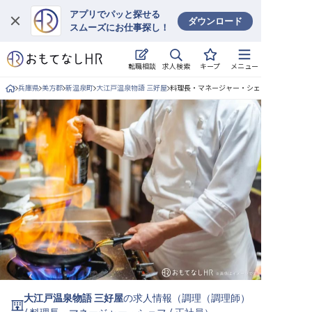
アプリでパッと探せる
ダウンロード
スムーズにお仕事探し！
ログイン
求人検索
転職相談
キープ
メニュー
求人・施設を探す
兵庫県
美方郡
新温泉町
大江戸温泉物語 三好屋
料理長・マネージャー・シェフ/正社員の求
キープした求人
就職・転職 合同説明会
おもてなしHRについて
ご利用の流れ
よくある質問
ホテル・宿泊業界情報コラム
大江戸温泉物語 三好屋
の求人情報（
調理（調理師）