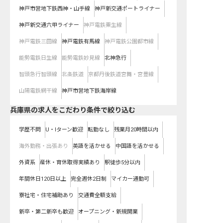
神戸市営地下鉄西神・山手線
神戸新交通ポートライナー
神戸新交通六甲ライナー
神戸電鉄粟生線
神戸電鉄三田線
神戸電鉄有馬線
神戸電鉄公園都市線
能勢電鉄日生線
能勢電鉄妙見線
北神急行
智頭急行智頭線
北条鉄道
京都丹後鉄道宮舞・宮豊線
山陽電鉄網干線
神戸市営地下鉄海岸線
兵庫県の求人をこだわり条件で絞り込む
学歴不問
U・Iターン歓迎
転勤なし
残業月20時間以内
海外勤務・出張あり
英語を活かせる
中国語を活かせる
外資系
産休・育休取得実績あり
駅徒歩5分以内
年間休日120日以上
完全週休2日制
マイカー通勤可
寮社宅・住宅補助あり
交通費全額支給
新卒・第二新卒も歓迎
オープニング・新規開業