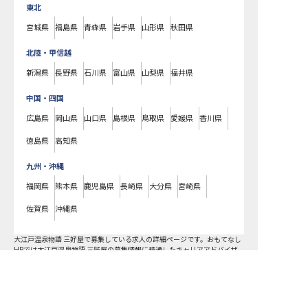
東北
宮城県
福島県
青森県
岩手県
山形県
秋田県
北陸・甲信越
新潟県
長野県
石川県
富山県
山梨県
福井県
中国・四国
広島県
岡山県
山口県
島根県
鳥取県
愛媛県
香川県
徳島県
高知県
九州・沖縄
福岡県
熊本県
鹿児島県
長崎県
大分県
宮崎県
佐賀県
沖縄県
大江戸温泉物語 三好屋で募集している求人の詳細ページです。おもてなし
HRでは大江戸温泉物語 三好屋の募集情報に精通したキャリアアドバイザ
ーが、求人情報や転職活動をサポートします。兵庫県でホテル・旅館の求
人・転職情報をお探しの方にピッタリです。ビジネスホテルや温泉旅館な
ど
新温泉町
で気になるホテル・旅館の求人があれば、電話やメールでお問
い合わせください。ホテル・旅館の求人・就職・転職なら【おもてなし
HR】