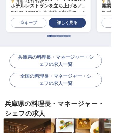
月給／400,000円～
月給／500,00
ホテルレストランを立ち上げる／N
開業プレミア
EW CLASSICな食体験を料理でつく
新ブランド1号
る
詳しく見る
キープ
兵庫県の料理長・マネージャー・シ
ェフの求人一覧
全国の料理長・マネージャー・シ
ェフの求人一覧
兵庫県の料理長・マネージャー・
シェフの求人