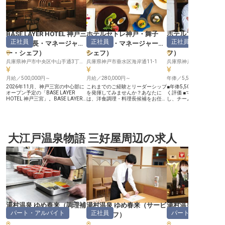
BASE LAYER HOTEL 神戸三
ホテルセトレ神戸・舞子
ホテルプラザ神戸
正社員
正社員
正社員
宮
（
料理長・マネージャ
（
料理長・マネージャー・
長・マネージャー
ー・シェフ
）
シェフ
）
フ
）
兵庫県神戸市中央区中山手通3丁目1-19
兵庫県神戸市垂水区海岸通11-1
兵庫県神戸市東灘区向洋町中
月給／500,000円～
月給／280,000円～
年俸／5,500,000円～
2026年11月、神戸三宮の中心部に
これまでのご経験とリーダーシップ
■年俸5,500,000円から
オープン予定の「BASE LAYER
を発揮してみませんか？あなたに
く評価 ■マネジメント経
HOTEL 神戸三宮」。BASE LAYER
は、洋食調理・料理長候補をお任せ
し、チームを牽引 ■年間休
HOTELブランド3拠点目となる本拠
します。年間休日は多めの118日あ
日、リフレッシュ休暇で充
点では、ブランド初となる併設レス
り、プライベートの時間を大切にし
ライナー「アイランドセ
トランとミュージックバーを展開予
ながらスキルアップを目指せる環境
徒歩3分 ーー【お客様の心に残る美
定です。シェフは調理品質の管理、
です。寮完備で、これから新生活を
食体験を創造】 ホテルレ
キッチンオペレーションの構築、食
始める方も安心です。オーシャンビ
の調理スタッフマネージ
材・原価・衛生管理、スタッフマネ
大江戸温泉物語 三好屋周辺の求人
ューの客室やレストランを備える
して、お客様に最高の食
ジメントまでを担い、レストランの
「ホテルセトレ神戸・舞子」。生産
していただきます。 ブッ
料理体験そのものを形にしていく責
者とシェフのこだわりと想いを込め
レンチ、鉄板焼きといっ
任者ポジション。料理だけにとどま
た食事をお客様に提供しています。
ャンルでの調理業務全般
らず、サービスやホテル全体との接
※この求人は2024年3月7日時点の
ニュー開発にも携わり、
続を意識しながら、滞在体験の一部
情報です
憶に残る一皿を創造して
として食をどう届けるかを設計いた
おもてなしの心を込めた
だきます。 ＼新規レストランの料
別なひとときを演出する
理長として、立ち上げから関われる
感じられます。 ーー【チームを育
／ ■月給50万円～／賃金更改年2回
み、共に成長する喜び】 
（7月・1月） ■実質年間休日112日
ッフの勤怠管理やシフト
／月9日休み／産休・育休取得実績
成・教育といったマネジ
湯村温泉 ゆめ春来
（
調理補
湯村温泉 ゆめ春来
（
サービ
湯村温泉 ゆめ春来
多数 ■キッチン責任者・料理長、も
全般をお任せします。 あ
パート・アルバイト
正社員
パート・アルバイ
しくはそれに準ずる経験者を歓迎 ■
ーダーシップと経験で、
助・洗い場
）
ススタッフ
）
ト
）
ホテル内レストラン・複合施設での
バーが安心して働ける環