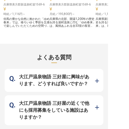
勤務経験があれば優遇 「料理の味
共に成長していく喜びを
だけでなく、構成、テンポ、空気感
でしょう。 経験豊富な方
兵庫県美方郡新温泉町湯1569-6
兵庫県美方郡新温泉町湯1569-6
兵庫県美方郡新温泉町湯15
まで含めて、"このホテルに来てよ
戦力として活躍できる舞
かった"と思える時間をつくる」。
れています。 年俸5,500,
それがBASE LAYER HOTEL 神戸三
時給／1,116円～
月給／195,800円～
のスタートで、あなたの
時給／1,116円～
宮のシェフに期待する役割です。決
献を正当に評価いたしま
但馬の豊かな自然に抱かれた「ゆめ
兵庫県の北部、開湯1,200年の歴史
兵庫県新温泉町、開湯1,2
まった体制に入るのではなく、自分
※2026年04月13日時点
春来」では、移ろいゆく季節を五感
を誇る湯村温泉に佇む「ゆめ春来」
史を誇る湯村温泉に佇む
たちの厨房を育てていく実感を持っ
で楽しんでいただくための空間づく
は、風情あふれる全33室の客室
来」は、和室、洋室、和
て働きたい方、レストラン単体では
りを追求しております。源泉掛け流
と、源泉掛け流しの露天風呂が自慢
なタイプの落ち着きのあ
なくホテル全体の体験価値に関わり
しの湯と、地元但馬の恵みをふんだ
の宿。小さなお子様連れやご家族で
の客室と、源泉掛け流し
たい方を歓迎します。社割（自社運
んに取り入れたお料理を通じ、お客
訪れるお客様が多いため、アットホ
が自慢の宿です。そんな
営レストラン・ホテル）、交通費月
様の心に寄り添う上質なひとときを
ームな雰囲気が特徴です。 ★職
して活躍いただける方を
3万円まで支給、社員紹介手当あ
プロデュースしています。今回募集
種・業界未経験者歓迎！一から丁寧
す。 ■学歴不問、未経験OK。ブラ
り。
する調理補助のポジションは、料理
に教えます ★住宅手当、家族手当
ンクのある方や、主婦（
人たちが腕を振るう厨房において、
など豊富な手当で生活をサポート
歓迎 □時給1,116円～、
円滑な運営を支える役割を担いま
★残業月平均2h未満！プライベー
ありで安定収入 ■正社員
よくある質問
す。 ■学歴・経験不問。経験をお待
トもしっかり充実できる ★公共団
リアアップ可能 □週1日
ちの方は優遇 ■時給1,116円～、賞
体運営の宿なので安定性抜群 私た
OKなので、プライベート
与年2回。豊富な各種手当で安定収
ちが大切にしているのは、お客様の
きる環境 フロントスタッフは、最
入 ■賄い、研修制度など充実した福
心にそっと寄り添う丁寧なおもてな
前線でお客様と最初に関
利厚生 ■週4日～勤務OK！家庭とも
しです。マルチスタッフのお仕事
ョンです。お客様の心に
両立できる環境 お任せするのは、
は、フロントでの笑顔のお出迎えか
添うような丁寧なおもて
大江戸温泉物語 三好屋に興味があ
食材の下準備や盛り付けのサポー
ら、お食事の準備、客室のチェック
しと安心をご提供してく
ト、食器洗浄などです。プロの料理
まで、宿のあらゆる場面に携わるこ
子様連れやご家族でご利
ります、どうすれば良いですか？
人が作り上げる繊細な会席料理が、
とができます。最初は覚えることも
が多く、アットホームで
最も美しい状態でお客様のもとへ届
多く感じるかもしれませんが、先輩
は当館ならではの魅力。
くよう、丁寧かつ迅速な対応が求め
たちが隣で一つひとつ優しく教えて
OJTで一から丁寧に教え
られます。 未経験の方でも、上質
いくので安心してください。 年間
者でも安心してください。 ご自
な食材の扱いや美しい盛り付けの作
休日107日、連休も相談可なので、
のライフスタイルを大切
法を間近で学ぶことができ、日々の
プライベートの時間も大切にしなが
働ける環境で、あなたの
大江戸温泉物語 三好屋の近くで他
業務を通じて自然と洗練された感性
ら、無理なくゆとりを持って長く働
心を輝かせませんか？「
が磨かれます。四季の移ろいを感じ
き続けられる環境です。あなたの温
ことが好き」「おもてな
にも採用募集をしている施設はあ
ながら、プロの技を支えるやりがい
かいホスピタリティで、お客様が心
アを磨きたい」そんな方
を共に分かち合いましょう。
からリラックスできる空間を一緒に
待ちしています。一緒に
りますか？
創りませんか？
顔を届けましょう。