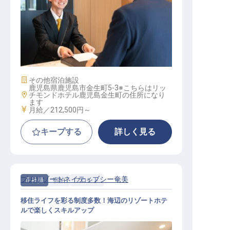
フロント│転勤なし／年休116日／手
当＆福利厚生充実／未経験OK
施設業態
その他宿泊施設
鹿児島県鹿児島市金生町5-3※こちらはリッ
勤務地
チモンドホテル鹿児島金生町の住所になり
ます
給与
月給／212,500円～
キープする
詳しく見る
プチリゾートネイティブシー奄美
正社員
宿泊
フロント
移住ライフを彩る制度多数！海辺のリゾートホテ
ルで楽しくスキルアップ