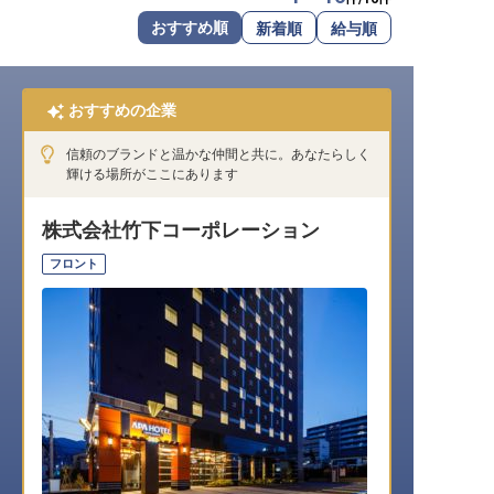
転職サポートに申し込む
おすすめ順
新着順
給与順
無料
採用をお考えの企業様へ
おすすめの企業
信頼のブランドと温かな仲間と共に。あなたらしく
輝ける場所がここにあります
株式会社竹下コーポレーション
フロント