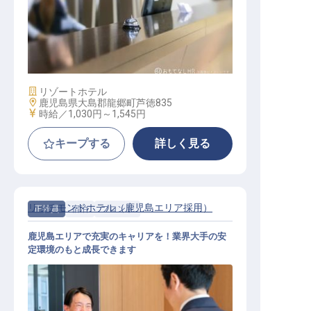
フロント
施設業態
リゾートホテル
勤務地
鹿児島県大島郡龍郷町芦徳835
給与
時給／1,030円～
1,545円
キープする
詳しく見る
リッチモンドホテル（鹿児島エリア採用）
正社員
宿泊
フロント
鹿児島エリアで充実のキャリアを！業界大手の安
定環境のもと成長できます