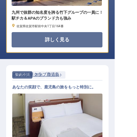
九州で抜群の知名度を誇る竹下グループの一員に！
駅チカ＆APAのブランド力も強み
佐賀県佐賀市駅前中央1丁目164番
詳しく見る
ホテル法華クラブ鹿児島
契約社員
宿泊
フロント
あなたの笑顔で、鹿児島の旅をもっと特別に。