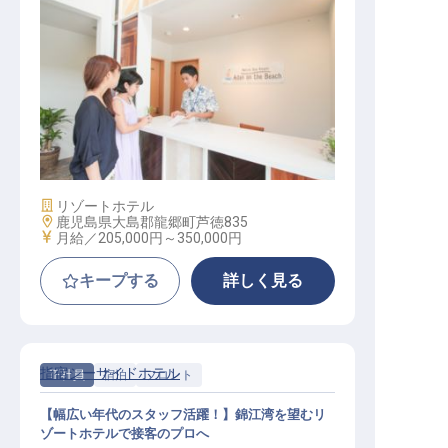
フロント│渡航費支給／新築寮／マ
リンレジャー無料／賞与年2回
施設業態
リゾートホテル
勤務地
鹿児島県大島郡龍郷町芦徳835
給与
月給／205,000円～
350,000円
キープする
詳しく見る
指宿シーサイドホテル
正社員
宿泊
フロント
【幅広い年代のスタッフ活躍！】錦江湾を望むリ
ゾートホテルで接客のプロへ