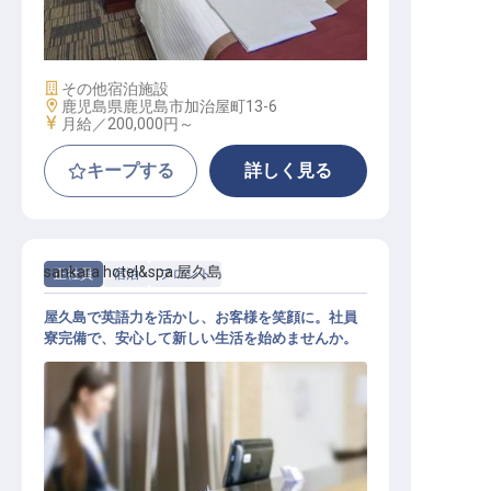
フロントスタッフ
施設業態
その他宿泊施設
勤務地
鹿児島県鹿児島市加治屋町13-6
給与
月給／200,000円～
キープする
詳しく見る
sankara hotel&spa 屋久島
正社員
宿泊
フロント
屋久島で英語力を活かし、お客様を笑顔に。社員
寮完備で、安心して新しい生活を始めませんか。