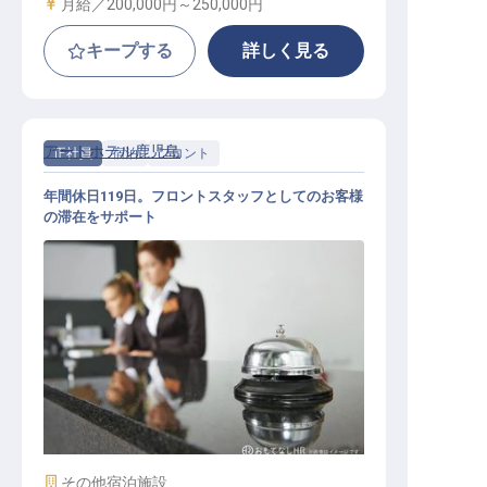
給与
月給／200,000円～
250,000円
キープする
詳しく見る
アートホテル鹿児島
正社員
宿泊
フロント
年間休日119日。フロントスタッフとしてのお客様
の滞在をサポート
フロント・受付スタッフ
施設業態
その他宿泊施設