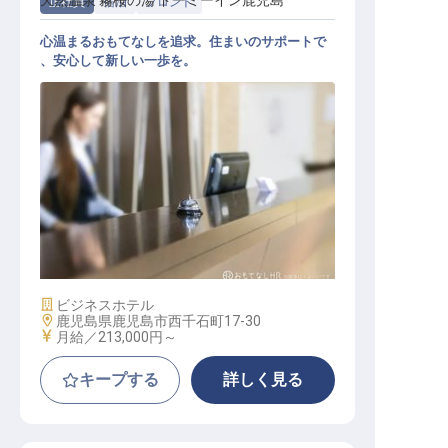
天然温泉 霧桜の湯 ドーミーイン鹿児島
正社員
宿泊
フロント
心温まるおもてなしを追求。住まいのサポートで
、安心して新しい一歩を。
フロント
施設業態
ビジネスホテル
勤務地
鹿児島県鹿児島市西千石町17-30
給与
月給／213,000円～
キープする
詳しく見る