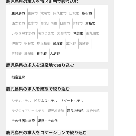
鹿児島県の求人を市区町村で絞り込む
鹿児島市
鹿屋市
枕崎市
阿久根市
出水市
指宿市
西之表市
垂水市
薩摩川内市
日置市
曽於市
霧島市
いちき串木野市
南さつま市
志布志市
奄美市
南九州市
伊佐市
姶良市
鹿児島郡
薩摩郡
出水郡
姶良郡
曽於郡
肝属郡
熊毛郡
大島郡
鹿児島県の求人を温泉地で絞り込む
指宿温泉
鹿児島県の求人を業態で絞り込む
シティホテル
ビジネスホテル
リゾートホテル
ラグジュアリーホテル
観光地旅館
温泉地旅館
高級旅館
その他宿泊施設
運営・その他
鹿児島県の求人をロケーションで絞り込む