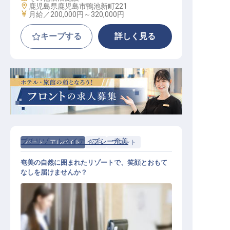
勤務地
鹿児島県鹿児島市鴨池新町221
給与
月給／200,000円～
320,000円
キープする
詳しく見る
プチリゾートネイティブシー奄美
パート・アルバイト
宿泊
フロント
奄美の自然に囲まれたリゾートで、笑顔とおもて
なしを届けませんか？