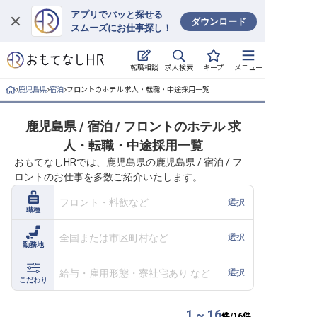
アプリでパッと探せる
ダウンロード
スムーズにお仕事探し！
ログイン
求人検索
転職相談
キープ
メニュー
求人・施設を探す
鹿児島県
宿泊
フロントのホテル 求人・転職・中途採用一覧
キープした求人
鹿児島県 / 宿泊 / フロントのホテル 求
人・転職・中途採用一覧
就職・転職 合同説明会
おもてなしHRでは、鹿児島県の鹿児島県 / 宿泊 / フ
ロントのお仕事を多数ご紹介いたします。
おもてなしHRについて
フロント・料飲など
選択
職種
ご利用の流れ
全国または市区町村など
選択
勤務地
よくある質問
給与・雇用形態・寮社宅あり など
選択
ホテル・宿泊業界情報コラム
こだわり
1 ~ 16
件/
16
件