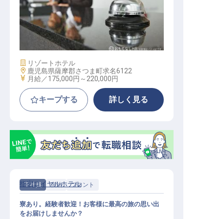
フロント
施設業態
リゾートホテル
勤務地
鹿児島県薩摩郡さつま町求名6122
給与
月給／175,000円～
220,000円
キープする
詳しく見る
指宿ロイヤルホテル
正社員
宿泊
フロント
寮あり。経験者歓迎！お客様に最高の旅の思い出
をお届けしませんか？