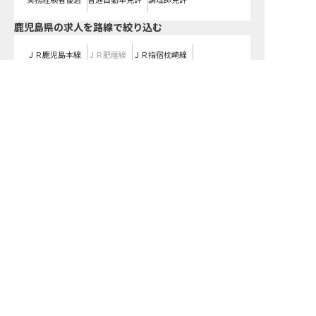
実務経験者優遇
普通自動車免許
調理師免許
鹿児島県
の求人を路線で絞り込む
ＪＲ鹿児島本線
ＪＲ肥薩線
ＪＲ指宿枕崎線
ＪＲ日豊本線
ＪＲ日南線
ＪＲ吉都線
求人を紹介してもらう
鹿児島市電１系統
鹿児島市電２系統
肥薩おれんじ鉄道
鹿児島県の求人を雇用形態で絞り込む
正社員
契約社員
パート・アルバイト
都道府県を変更して求人を絞り込む
関東
東京都
神奈川県
埼玉県
千葉県
茨城県
栃木県
群馬県
近畿
大阪府
兵庫県
京都府
滋賀県
奈良県
和歌山県
東海