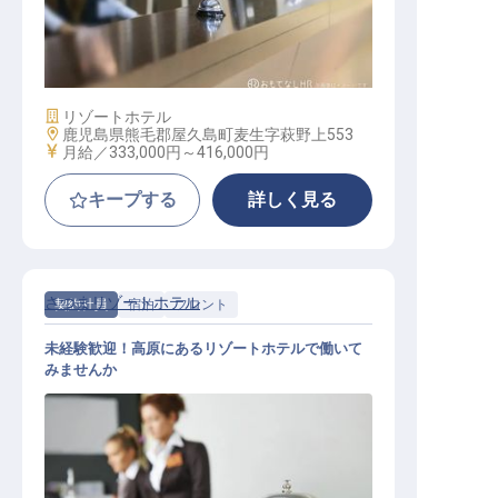
サービススタッフ ※英語対応人材向
け
施設業態
リゾートホテル
勤務地
鹿児島県熊毛郡屋久島町麦生字萩野上553
給与
月給／333,000円～
416,000円
キープする
詳しく見る
さつまリゾートホテル
契約社員
宿泊
フロント
未経験歓迎！高原にあるリゾートホテルで働いて
みませんか