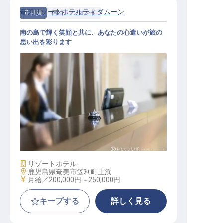
奄美リゾートホテルティダムーン
正社員
宿泊
フロント
南の島で輝く笑顔と共に、あなたの心遣いが旅の
思い出を彩ります
ホテルフロント
施設業態
リゾートホテル
勤務地
鹿児島県奄美市笠利町土浜
給与
月給／200,000円～
250,000円
キープする
詳しく見る