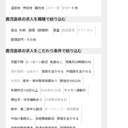
温泉地
市街地
観光地
スキー場
リゾート地
鹿児島県の求人を職種で絞り込む
宿泊
料飲
調理（調理師）
客室
施設管理
ブライダル
管理部門・その他
鹿児島県の求人をこだわり条件で絞り込む
学歴不問
U・Iターン歓迎
転勤なし
残業月20時間以内
海外勤務・出張あり
英語を活かせる
中国語を活かせる
外資系
産休・育休取得実績あり
駅徒歩5分以内
年間休日120日以上
完全週休2日制
マイカー通勤可
寮社宅・住宅補助あり
交通費全額支給
新卒・第二新卒も歓迎
オープニング・新規開業
中抜け勤務なし
未経験者歓迎
資格を活かせる