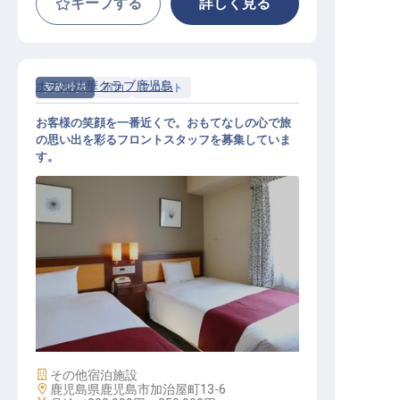
キープする
詳しく見る
ホテル法華クラブ鹿児島
契約社員
宿泊
フロント
お客様の笑顔を一番近くで。おもてなしの心で旅
の思い出を彩るフロントスタッフを募集していま
す。
フロントスタッフ
施設業態
その他宿泊施設
勤務地
鹿児島県鹿児島市加治屋町13-6