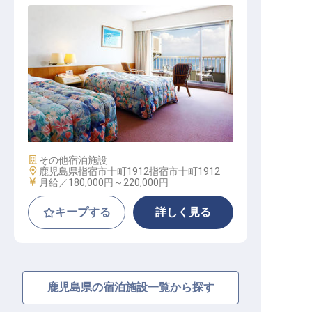
フロント・接遇│未経験OK／残業少
なめ／単身用住宅／リフレッシュ休
暇
施設業態
その他宿泊施設
勤務地
鹿児島県指宿市十町1912指宿市十町1912
給与
月給／180,000円～
220,000円
キープする
詳しく見る
鹿児島県の宿泊施設一覧から探す