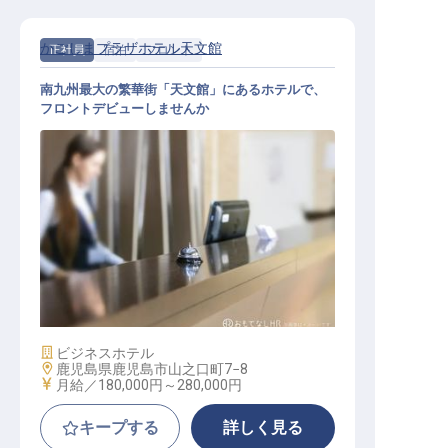
かごしまプラザホテル天文館
正社員
宿泊
フロント
南九州最大の繁華街「天文館」にあるホテルで、
フロントデビューしませんか
ホテルフロントスタッフ
施設業態
ビジネスホテル
勤務地
鹿児島県鹿児島市山之口町7−8
給与
月給／180,000円～
280,000円
キープする
詳しく見る