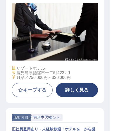
フロント / 正社員
施設業態
リゾートホテル
勤務地
鹿児島県指宿市十二町4232-1
給与
月給／250,000円～
330,000円
キープする
詳しく見る
さつまリゾートホテル
契約社員
宿泊
フロント
正社員登用あり・未経験歓迎！ホテルを一から盛