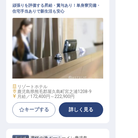
頑張りを評価する昇給・賞与あり！単身寮完備・
住宅手当ありで新生活も安心
フロント・受付業務
施設業態
リゾートホテル
勤務地
鹿児島県熊毛郡屋久島町宮之浦1208-9
給与
月給／172,400円～
222,900円
キープする
詳しく見る