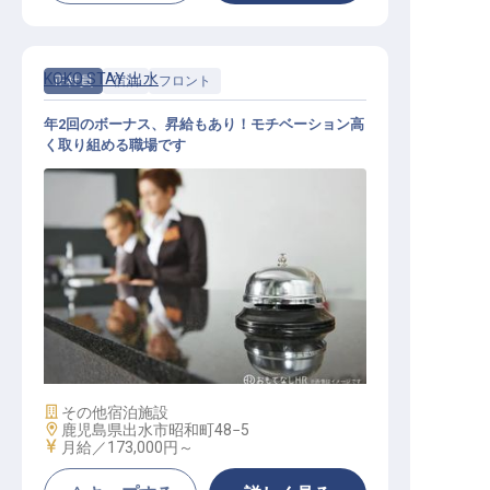
KOKO STAY 出水
正社員
宿泊
フロント
年2回のボーナス、昇給もあり！モチベーション高
く取り組める職場です
フロント
施設業態
その他宿泊施設
勤務地
鹿児島県出水市昭和町48−5
給与
月給／173,000円～