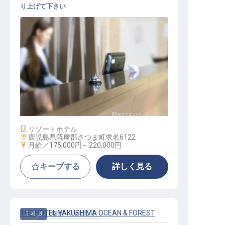
り上げて下さい
フロント・予約受付
施設業態
リゾートホテル
勤務地
鹿児島県薩摩郡さつま町求名6122
給与
月給／175,000円～
220,000円
キープする
詳しく見る
THE HOTEL YAKUSHIMA OCEAN & FOREST
正社員
宿泊
フロント