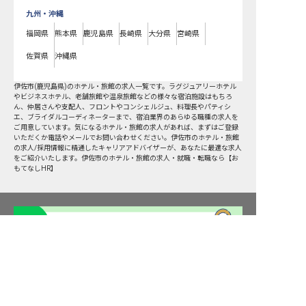
九州・沖縄
福岡県
熊本県
鹿児島県
長崎県
大分県
宮崎県
佐賀県
沖縄県
伊佐市
(
鹿児島県
)のホテル・旅館の求人一覧です。ラグジュアリーホテル
やビジネスホテル、老舗旅館や温泉旅館などの様々な宿泊施設はもちろ
ん、仲居さんや支配人、フロントやコンシェルジュ、料理長やパティシ
エ、ブライダルコーディネーターまで、宿泊業界のあらゆる職種の求人を
ご用意しています。気になるホテル・旅館の求人があれば、まずはご登録
いただくか電話やメールでお問い合わせください。伊佐市のホテル・旅館
の求人/採用情報に精通したキャリアアドバイザーが、あなたに最適な求人
をご紹介いたします。伊佐市のホテル・旅館の求人・就職・転職なら【お
もてなしHR】
伊佐市の求人を紹介してもらう