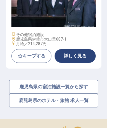
【HOTEL R9 The Yard 伊佐】運営マ
ネージャー
施設業態
その他宿泊施設
勤務地
鹿児島県伊佐市大口里687-1
給与
月給／214,287円～
キープする
詳しく見る
鹿児島県の宿泊施設一覧から探す
鹿児島県のホテル・旅館 求人一覧