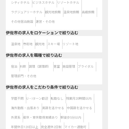
シティホテル
ビジネスホテル
リゾートホテル
ラグジュアリーホテル
観光地旅館
温泉地旅館
高級旅館
その他宿泊施設
運営・その他
伊佐市の求人をロケーションで絞り込む
温泉地
市街地
観光地
スキー場
リゾート地
伊佐市の求人を職種で絞り込む
宿泊
料飲
調理（調理師）
客室
施設管理
ブライダル
管理部門・その他
伊佐市の求人をこだわり条件で絞り込む
学歴不問
U・Iターン歓迎
転勤なし
残業月20時間以内
海外勤務・出張あり
英語を活かせる
中国語を活かせる
外資系
産休・育休取得実績あり
駅徒歩5分以内
年間休日120日以上
完全週休2日制
マイカー通勤可