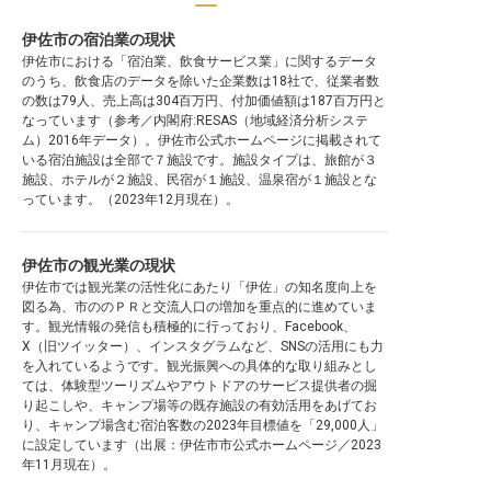
伊佐市の宿泊業の現状
伊佐市における「宿泊業、飲食サービス業」に関するデータ
のうち、飲食店のデータを除いた企業数は18社で、従業者数
の数は79人、売上高は304百万円、付加価値額は187百万円と
なっています（参考／内閣府:RESAS（地域経済分析システ
ム）2016年データ）。伊佐市公式ホームページに掲載されて
いる宿泊施設は全部で７施設です。施設タイプは、旅館が３
施設、ホテルが２施設、民宿が１施設、温泉宿が１施設とな
っています。（2023年12月現在）。
伊佐市の観光業の現状
伊佐市では観光業の活性化にあたり「伊佐」の知名度向上を
図る為、市ののＰＲと交流人口の増加を重点的に進めていま
す。観光情報の発信も積極的に行っており、Facebook、
X（旧ツイッター）、インスタグラムなど、SNSの活用にも力
を入れているようです。観光振興への具体的な取り組みとし
ては、体験型ツーリズムやアウトドアのサービス提供者の掘
り起こしや、キャンプ場等の既存施設の有効活用をあげてお
り、キャンプ場含む宿泊客数の2023年目標値を「29,000人」
に設定しています（出展：伊佐市市公式ホームページ／2023
年11月現在）。