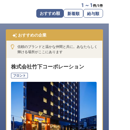
1 ~ 1
件/
1
件
転職サポートに申し込む
無料
おすすめ順
新着順
給与順
採用をお考えの企業様へ
おすすめの企業
信頼のブランドと温かな仲間と共に。あなたらしく
輝ける場所がここにあります
株式会社竹下コーポレーション
フロント