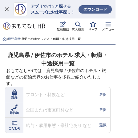
アプリでパッと探せる
ダウンロード
スムーズにお仕事探し！
ログイン
求人検索
転職相談
キープ
メニュー
求人・施設を探す
鹿児島県
伊佐市のホテル 求人・転職・中途採用一覧
キープした求人
鹿児島県 / 伊佐市のホテル 求人・転職・
中途採用一覧
就職・転職 合同説明会
おもてなしHRでは、鹿児島県 / 伊佐市のホテル・旅
館などの宿泊業界のお仕事を多数ご紹介いたしま
おもてなしHRについて
す。
ご利用の流れ
フロント・料飲など
選択
職種
よくある質問
全国または市区町村など
選択
勤務地
ホテル・宿泊業界情報コラム
給与・雇用形態・寮社宅あり など
選択
こだわり