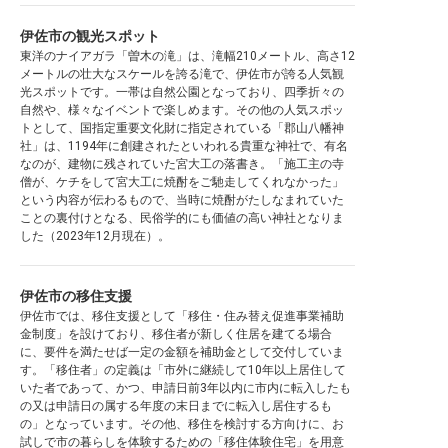
伊佐市の観光スポット
東洋のナイアガラ「曽木の滝」は、滝幅210メートル、高さ12
メートルの壮大なスケールを誇る滝で、伊佐市が誇る人気観
光スポットです。一帯は自然公園となっており、四季折々の
自然や、様々なイベントで楽しめます。その他の人気スポッ
トとして、国指定重要文化財に指定されている「郡山八幡神
社」は、1194年に創建されたといわれる貴重な神社で、有名
なのが、建物に残されていた宮大工の落書き。「施工主の寺
僧が、ケチをして宮大工に焼酎をご馳走してくれなかった」
という内容が伝わるもので、当時に焼酎がたしなまれていた
ことの裏付けとなる、民俗学的にも価値の高い神社となりま
した（2023年12月現在）。
伊佐市の移住支援
伊佐市では、移住支援として「移住・住み替え促進事業補助
金制度」を設けており、移住者が新しく住居を建てる場合
に、要件を満たせば一定の金額を補助金として交付していま
す。「移住者」の定義は「市外に継続して10年以上居住して
いた者であって、かつ、申請日前3年以内に市内に転入したも
の又は申請日の属する年度の末日までに転入し居住するも
の」となっています。その他、移住を検討する方向けに、お
試しで市の暮らしを体験するための「移住体験住宅」を用意