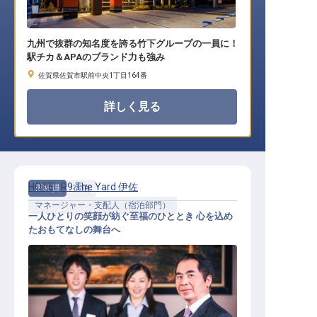
九州で抜群の知名度を誇る竹下グループの一員に！
駅チカ＆APAのブランド力も強み
佐賀県佐賀市駅前中央1丁目164番
詳しく見る
HOTEL R9 The Yard 伊佐
正社員
宿泊
マネージャー・支配人（宿泊部門）
一人ひとりの笑顔が紡ぐ至福のひととき 心を込め
たおもてなしの舞台へ