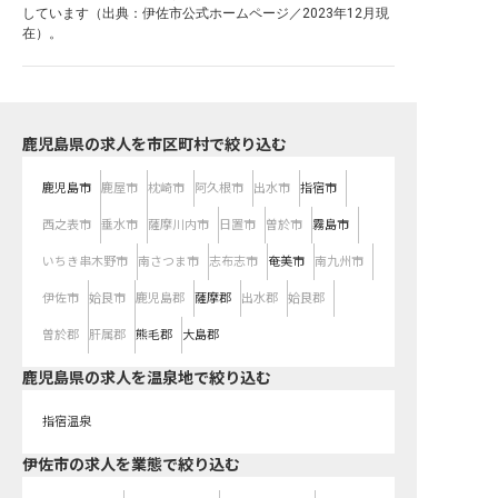
しています（出典：伊佐市公式ホームページ／2023年12月現
在）。
鹿児島県の求人を市区町村で絞り込む
鹿児島市
鹿屋市
枕崎市
阿久根市
出水市
指宿市
西之表市
垂水市
薩摩川内市
日置市
曽於市
霧島市
いちき串木野市
南さつま市
志布志市
奄美市
南九州市
伊佐市
姶良市
鹿児島郡
薩摩郡
出水郡
姶良郡
曽於郡
肝属郡
熊毛郡
大島郡
鹿児島県の求人を温泉地で絞り込む
指宿温泉
伊佐市の求人を業態で絞り込む