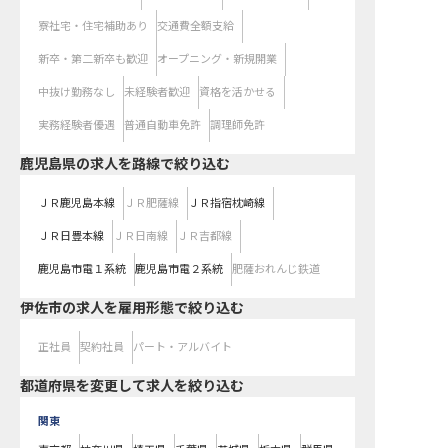
寮社宅・住宅補助あり
交通費全額支給
新卒・第二新卒も歓迎
オープニング・新規開業
中抜け勤務なし
未経験者歓迎
資格を活かせる
実務経験者優遇
普通自動車免許
調理師免許
鹿児島県
の求人を路線で絞り込む
ＪＲ鹿児島本線
ＪＲ肥薩線
ＪＲ指宿枕崎線
ＪＲ日豊本線
ＪＲ日南線
ＪＲ吉都線
鹿児島市電１系統
鹿児島市電２系統
肥薩おれんじ鉄道
伊佐市の求人を雇用形態で絞り込む
正社員
契約社員
パート・アルバイト
都道府県を変更して求人を絞り込む
関東