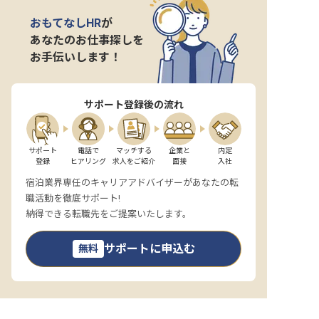
おもてなしHR
が
あなたのお仕事探しを
お手伝いします！
サポート登録後の流れ
サポート

電話で

マッチする

企業と

内定

登録
ヒアリング
求人をご紹介
面接
入社
宿泊業界専任のキャリアアドバイザーがあなたの転
職活動を徹底サポート!
納得できる転職先をご提案いたします。
サポートに申込む
無料