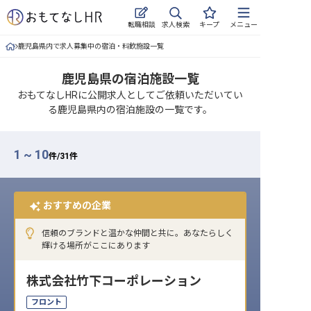
求人検索
転職相談
キープ
メニュー
鹿児島県内で求人募集中の宿泊・料飲施設一覧
ログイン
鹿児島県の宿泊施設一覧
求人・施設を探す
おもてなしHRに公開求人としてご依頼いただいてい
る鹿児島県内の宿泊施設の一覧です。
キープした求人
就職・転職 合同説明会
1 ~ 10
件/
31
件
おもてなしHRについて
おすすめの企業
ご利用の流れ
信頼のブランドと温かな仲間と共に。あなたらしく
よくある質問
輝ける場所がここにあります
ホテル・宿泊業界情報コラム
株式会社竹下コーポレーション
フロント