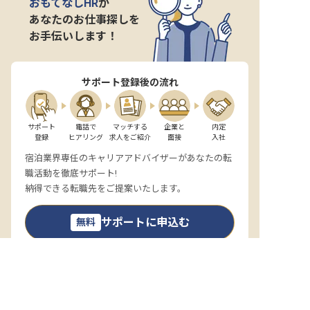
おもてなしHR
が
あなたのお仕事探しを
お手伝いします！
サポート登録後の流れ
サポート

電話で

マッチする

企業と

内定

登録
ヒアリング
求人をご紹介
面接
入社
宿泊業界専任のキャリアアドバイザーがあなたの転
職活動を徹底サポート!
納得できる転職先をご提案いたします。
サポートに申込む
無料