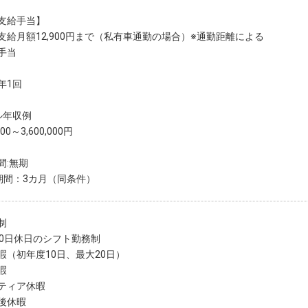
支給手当】
支給月額12,900円まで（私有車通勤の場合）※通勤距離による
手当
年1回
ル年収例
000～3,600,000円
間:無期
期間：3カ月（同条件）
制
10日休日のシフト勤務制
暇（初年度10日、最大20日）
暇
ティア休暇
後休暇