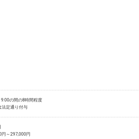
～19:00の間の8時間程度
は法定通り付与
】
00円～297,000円