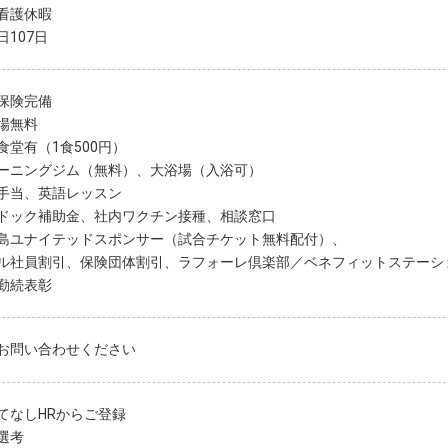
看護休暇
日107日
保険完備
場無料
食堂有（1食500円）
ーニングジム（無料）、大浴場（入浴可）
手当、英語レッスン
ドック補助金、社内ワクチン接種、相談窓口
島ユナイテッドスポンサー（試合チケット無料配付）、
ル社員割引、保険団体割引、ラフォーレ倶楽部／ベネフィットステーシ
勤続表彰
お問い合わせください
てなしHRからご登録
選考