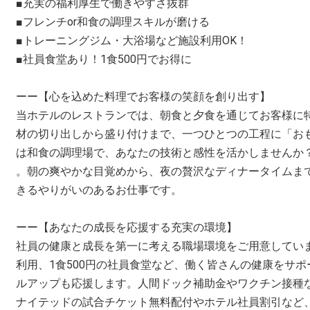
■充実の福利厚生で働きやすさ抜群
■フレンチor和食の調理スキルが磨ける
■トレーニングジム・大浴場など施設利用OK！
■社員食堂あり！1食500円でお得に
ーー【心を込めた料理でお客様の笑顔を創り出す】
当ホテルのレストランでは、朝食と夕食を通じてお客様に
材の切り出しから盛り付けまで、一つひとつの工程に「お
は和食の調理場で、あなたの技術と感性を活かしませんか
。朝の爽やかな目覚めから、夜の贅沢なディナータイムま
きるやりがいのあるお仕事です。
ーー【あなたの成長を応援する充実の環境】
社員の健康と成長を第一に考える職場環境をご用意してい
利用、1食500円の社員食堂など、働く皆さんの健康をサ
ルアップも応援します。人間ドック補助金やワクチン接種
ナイテッドの試合チケット無料配付やホテル社員割引など