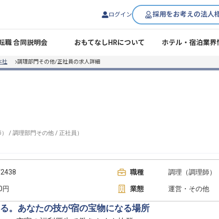
採用をお考えの法人
ログイン
転職 合同説明会
おもてなしHRについて
ホテル・宿泊業界
本社
調理部門その他/正社員の求人詳細
師）
/
調理部門その他
/
正社員
）
438
職種
調理（調理師） 
00円
業態
運営・その他
る。あなたの技が宿の宝物になる場所