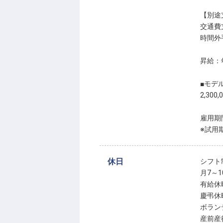
【別途
交通費
時間外
昇給：
■モデ
2,300,
雇用期
※試用
休日
シフト
月7～
有給休
慶弔休
ボラン
産前産