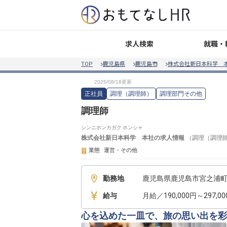
就職・
求人検索
TOP
鹿児島県
鹿児島市
株式会社新日本科学 
正社員
調理（調理師）
調理部門その他
調理師
シンニホンカガク ホンシャ
株式会社新日本科学 本社
の求人情報
（
調理（調理
業態
運営・その他
勤務地
鹿児島県鹿児島市宮之浦町2
給与
月給／190,000円～297,0
心を込めた一皿で、旅の思い出を彩