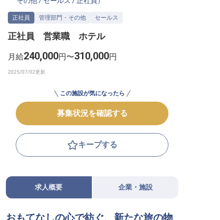
その他
/
セールス
/
正社員
）
転職サポートに申し込む
無料
正社員
管理部門・その他
セールス
正社員 営業職 ホテル
採用をお考えの企業様へ
240,000
310,000
月給
円〜
円
この施設が気になったら
募集状況を確認する
キープする
求人概要
企業・施設
おもてなしの心で紡ぐ、新たな旅の物