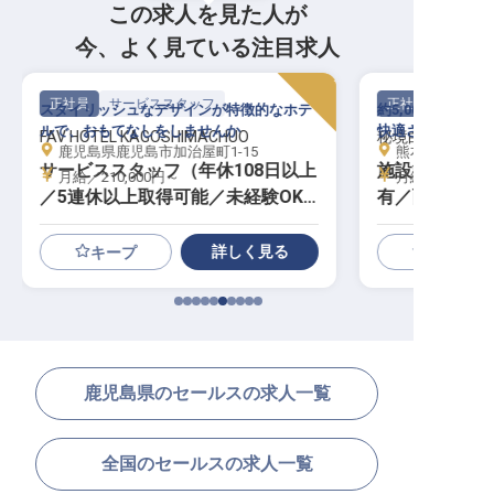
この求人を見た人が
今、よく見ている注目求人
正社員
サービススタッフ
正社員
スタイリッシュなデザインが特徴的なホテ
約5,000坪の広
ルで、おもてなしをしませんか
快適さと居心地を
FAV HOTEL KAGOSHIMACHUO
秘境白川源泉山荘
鹿児島県鹿児島市加治屋町1-15
熊本県阿蘇郡南小
サービススタッフ（年休108日以上
施設管理スタ
月給／210,000円～
月給／280,00
／5連休以上取得可能／未経験OK
有／面接交通費
）
日休み
詳しく見る
キープ
鹿児島県のセールスの求人一覧
全国のセールスの求人一覧