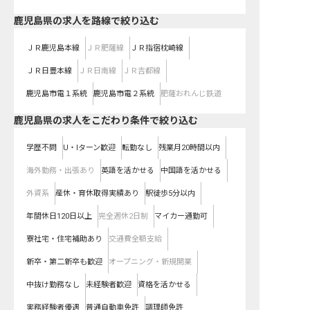
鹿児島県
の求人を路線で絞り込む
ＪＲ鹿児島本線
ＪＲ肥薩線
ＪＲ指宿枕崎線
ＪＲ日豊本線
ＪＲ日南線
ＪＲ吉都線
鹿児島市電１系統
鹿児島市電２系統
肥薩おれんじ鉄道
鹿児島県の求人をこだわり条件で絞り込む
学歴不問
U・Iターン歓迎
転勤なし
残業月20時間以内
海外勤務・出張あり
英語を活かせる
中国語を活かせる
外資系
産休・育休取得実績あり
駅徒歩5分以内
年間休日120日以上
完全週休2日制
マイカー通勤可
寮社宅・住宅補助あり
交通費全額支給
新卒・第二新卒も歓迎
オープニング・新規開業
中抜け勤務なし
未経験者歓迎
資格を活かせる
実務経験者優遇
普通自動車免許
調理師免許