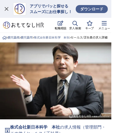
アプリでパッと探せる
ダウンロード
スムーズにお仕事探し！
ログイン
求人検索
転職相談
キープ
メニュー
求人・施設を探す
鹿児島県
鹿児島市
株式会社新日本科学 本社
セールス/正社員の求人詳細
キープした求人
就職・転職 合同説明会
おもてなしHRについて
ご利用の流れ
よくある質問
ホテル・宿泊業界情報コラム
株式会社新日本科学 本社
の求人情報（
管理部門・