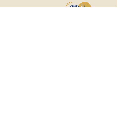
おもてなしHR
が
あなたのお仕事探しを
お手伝いします！
サポート登録後の流れ
サポート

電話で

マッチする

企業と

内定

登録
ヒアリング
求人をご紹介
面接
入社
宿泊業界専任のキャリアアドバイザーがあなたの転
職活動を徹底サポート!
納得できる転職先をご提案いたします。
サポートに申込む
無料