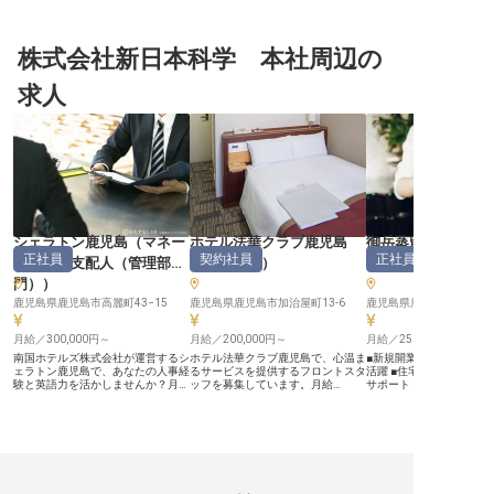
株式会社新日本科学 本社周辺の
求人
シェラトン鹿児島
（
マネー
ホテル法華クラブ鹿児島
御岳蒸留所 新規
正社員
契約社員
正社員
ジャー・支配人（管理部
（
フロント
）
ル
（
ソムリエ
門）
）
鹿児島県鹿児島市高麗町43−15
鹿児島県鹿児島市加治屋町13-6
鹿児島県鹿児島市下福元町1
月給／300,000円～
月給／200,000円～
月給／250,000円～
南国ホテルズ株式会社が運営するシ
ホテル法華クラブ鹿児島で、心温ま
■新規開業ホテルでソム
ェラトン鹿児島で、あなたの人事経
るサービスを提供するフロントスタ
活躍 ■住宅手当で新生活
験と英語力を活かしませんか？月給
ッフを募集しています。月給
サポート ■月給25万円以
300,000円〜440,000円の好待遇
200,000円～、契約社員から正社員
2回で安定 ■産休育休実
で、採用や労務管理、英文メール作
登用のチャンスも。チェックイン・
く働ける環境 ーー【おもてなしの
成など多岐にわたる業務を担当して
チェックアウトやお客様のご案内、
心で紡ぐ、特別な時間】 
いただきます。エクセル、ワード、
予約受付など多岐にわたる業務を通
のホテルで、ソムリエと
パワーポイントのスキルを活かし、
じて、あなたのホスピタリティを活
へ最高の感動をお届けす
ホテルの成長をサポートするやりが
かしてみませんか？ ※2025年04月
す。西酒造の豊かなブラ
いあるポジションです。正社員とし
17日時点の情報です
ンに、数百種類のワイン
て、安定したキャリアを築きましょ
客様の特別なひとときに