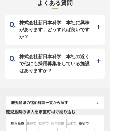
よくある質問
う。 ※2025年04月17日時点の情報
杯をご提案ください。 お
です
の心で、お客様の記憶に
しい体験を創造する喜び
ただけます。施設全体の
スを統括し、ワインセラ
らスタッフ育成まで、幅
株式会社新日本科学 本社に興味
通じて専門性を高められます
ー【安心して長く働ける
があります、どうすれば良いです
ポート体制】 月給250,0
280,000円、さらに年2
か？
年1回の昇給があり、安
とキャリアアップが期待
住宅手当（月1万円）も
おり、新しい環境での生
りとサポートいたします。
険完備はもちろん、資格
株式会社新日本科学 本社の近く
受講支援、社内スポーツ
福利厚生も充実。産休育
で他にも採用募集をしている施設
績もあり、ライフステー
も寄り添いながら、安心
はありますか？
活躍いただける職場環境
※2026年03月26日時点
鹿児島県
の宿泊施設一覧から探す
鹿児島県の求人を市区町村で絞り込む
鹿児島市
鹿屋市
枕崎市
阿久根市
出水市
指宿市