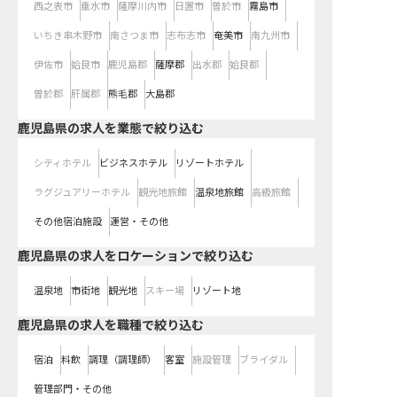
西之表市
垂水市
薩摩川内市
日置市
曽於市
霧島市
いちき串木野市
南さつま市
志布志市
奄美市
南九州市
伊佐市
姶良市
鹿児島郡
薩摩郡
出水郡
姶良郡
曽於郡
肝属郡
熊毛郡
大島郡
鹿児島県の求人を業態で絞り込む
シティホテル
ビジネスホテル
リゾートホテル
ラグジュアリーホテル
観光地旅館
温泉地旅館
高級旅館
その他宿泊施設
運営・その他
鹿児島県の求人をロケーションで絞り込む
温泉地
市街地
観光地
スキー場
リゾート地
鹿児島県の求人を職種で絞り込む
宿泊
料飲
調理（調理師）
客室
施設管理
ブライダル
管理部門・その他