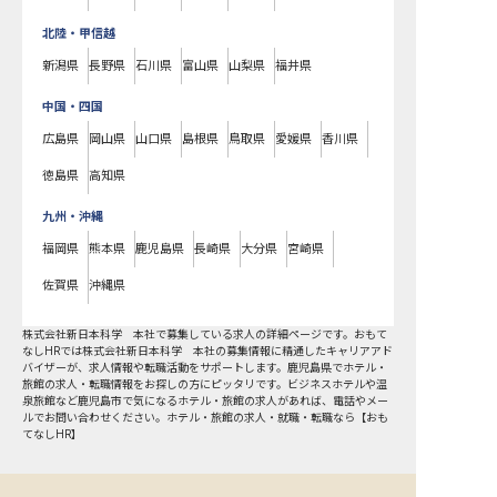
北陸・甲信越
新潟県
長野県
石川県
富山県
山梨県
福井県
中国・四国
広島県
岡山県
山口県
島根県
鳥取県
愛媛県
香川県
徳島県
高知県
九州・沖縄
福岡県
熊本県
鹿児島県
長崎県
大分県
宮崎県
佐賀県
沖縄県
株式会社新日本科学 本社で募集している求人の詳細ページです。おもて
なしHRでは株式会社新日本科学 本社の募集情報に精通したキャリアアド
バイザーが、求人情報や転職活動をサポートします。鹿児島県でホテル・
旅館の求人・転職情報をお探しの方にピッタリです。ビジネスホテルや温
泉旅館など
鹿児島市
で気になるホテル・旅館の求人があれば、電話やメー
ルでお問い合わせください。ホテル・旅館の求人・就職・転職なら【おも
てなしHR】