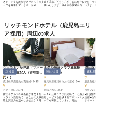
るサービスを提供するフロントスタ
り！頑張った分しっかりお給与に反
では、フロントスタッフ
ッフを募集しています。月給
映いたします。単身寮や住宅手当が
います。時給1030円〜1
200,000円～、契約社員から正社員
ありますので、これから新生活をお
奄美の美しい自然を背景
登用のチャンスも。チェックイン・
考えの方も安心してスタートできる
ャンスです。お客様の滞
チェックアウトやお客様のご案内、
環境です。あなたには、フロント・
サポートし、素敵な思い
予約受付など多岐にわたる業務を通
受付業務をおまかせ。屋久島の海を
手伝いをしませんか？充
じて、あなたのホスピタリティを活
望める洋室やファミリータイプの和
を、あなたの笑顔で彩り
かしてみませんか？ ※2025年04月
リッチモンドホテル（鹿児島エリ
室など、多様な客室を備える「THE
パート・アルバイトとし
17日時点の情報です
HOTEL YAKUSHIMA OCEAN &
のスタイルに合わせた働
FOREST」。全80客室でお迎えして
です。 ※2025年04月1
ア採用）周辺の求人
います。※この求人は2023年11月
報です
22日時点の情報です
シェラトン鹿児島
（
マネー
ホテル法華クラブ鹿児島
御岳蒸留所 新規
正社員
契約社員
正社員
ジャー・支配人（管理部
（
フロント
）
ル
（
ソムリエ
門）
）
鹿児島県鹿児島市高麗町43−15
鹿児島県鹿児島市加治屋町13-6
鹿児島県鹿児島市下福元町1
月給／300,000円～
月給／200,000円～
月給／250,000円～
南国ホテルズ株式会社が運営するシ
ホテル法華クラブ鹿児島で、心温ま
■新規開業ホテルでソム
ェラトン鹿児島で、あなたの人事経
るサービスを提供するフロントスタ
活躍 ■住宅手当で新生活
験と英語力を活かしませんか？月給
ッフを募集しています。月給
サポート ■月給25万円以
300,000円〜440,000円の好待遇
200,000円～、契約社員から正社員
2回で安定 ■産休育休実
で、採用や労務管理、英文メール作
登用のチャンスも。チェックイン・
く働ける環境 ーー【おもてなしの
成など多岐にわたる業務を担当して
チェックアウトやお客様のご案内、
心で紡ぐ、特別な時間】 
いただきます。エクセル、ワード、
予約受付など多岐にわたる業務を通
のホテルで、ソムリエと