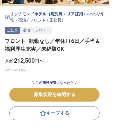
転職サポートに申し込む
無料
リッチモンドホテル（鹿児島エリア採用）
の求人情
報（
宿泊
/
フロント
/
正社員
）
採用をお考えの企業様へ
正社員
宿泊
フロント
フロント│転勤なし／年休116日／手当＆
福利厚生充実／未経験OK
212,500
月給
円〜
この施設が気になったら
募集状況を確認する
キープする