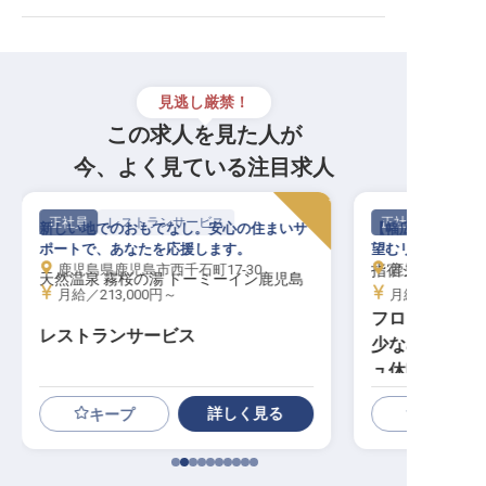
見逃し厳禁！
この求人を見た人が
今、よく見ている注目求人
正社員
レストランサービス
正社員
新しい地でのおもてなし。安心の住まいサ
【幅広い年代のス
ポートで、あなたを応援します。
望むリゾートホテ
鹿児島県鹿児島市西千石町17-30
指宿シーサイド
鹿児島県指宿市十
天然温泉 霧桜の湯 ドーミーイン鹿児島
月給／213,000円～
月給／180,00
フロント・接遇
レストランサービス
少なめ／単身
ュ休暇
詳しく見る
キープ