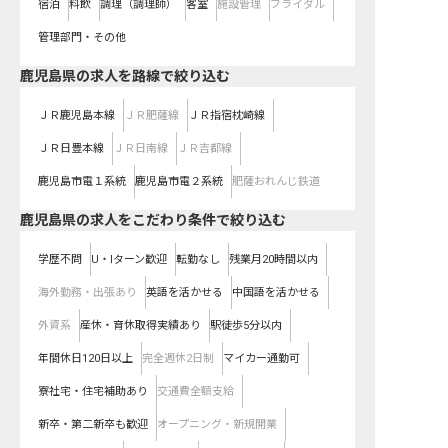
宿泊
料飲
調理（調理師）
客室
施設管理
ブライダル
管理部門・その他
鹿児島県
の求人を路線で絞り込む
ＪＲ鹿児島本線
ＪＲ肥薩線
ＪＲ指宿枕崎線
ＪＲ日豊本線
ＪＲ日南線
ＪＲ吉都線
鹿児島市電１系統
鹿児島市電２系統
肥薩おれんじ鉄道
鹿児島県の求人をこだわり条件で絞り込む
学歴不問
U・Iターン歓迎
転勤なし
残業月20時間以内
海外勤務・出張あり
英語を活かせる
中国語を活かせる
外資系
産休・育休取得実績あり
駅徒歩5分以内
年間休日120日以上
完全週休2日制
マイカー通勤可
寮社宅・住宅補助あり
交通費全額支給
新卒・第二新卒も歓迎
オープニング・新規開業