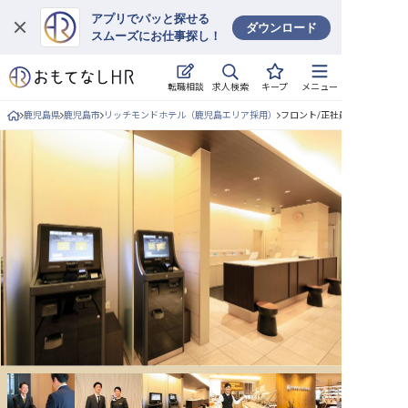
アプリでパッと探せる
ダウンロード
スムーズにお仕事探し！
ログイン
求人検索
転職相談
キープ
メニュー
求人・施設を探す
鹿児島県
鹿児島市
リッチモンドホテル（鹿児島エリア採用）
フロント/正社員の求人詳細
キープした求人
就職・転職 合同説明会
おもてなしHRについて
ご利用の流れ
よくある質問
ホテル・宿泊業界情報コラム