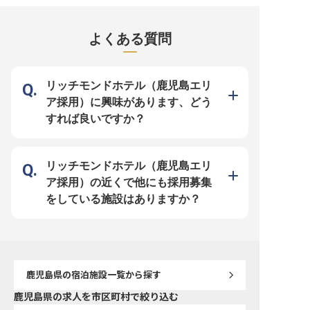
パワーポイントのスキルを活かし、
じて、あなたのホスピタリティを活
へ最高の感動をお届けす
ホテルの成長をサポートするやりが
かしてみませんか？ ※2025年04月
す。西酒造の豊かなブラ
いあるポジションです。正社員とし
17日時点の情報です
ンに、数百種類のワイン
て、安定したキャリアを築きましょ
客様の特別なひとときに
よくある質問
う。 ※2025年04月17日時点の情報
杯をご提案ください。 お
です
の心で、お客様の記憶に
しい体験を創造する喜び
ただけます。施設全体の
スを統括し、ワインセラ
らスタッフ育成まで、幅
リッチモンドホテル（鹿児島エリ
通じて専門性を高められます
ー【安心して長く働ける
ア採用）に興味があります、どう
ポート体制】 月給250,0
280,000円、さらに年2
すれば良いですか？
年1回の昇給があり、安
とキャリアアップが期待
住宅手当（月1万円）も
おり、新しい環境での生
りとサポートいたします。
険完備はもちろん、資格
リッチモンドホテル（鹿児島エリ
受講支援、社内スポーツ
福利厚生も充実。産休育
ア採用）の近くで他にも採用募集
績もあり、ライフステー
も寄り添いながら、安心
をしている施設はありますか？
活躍いただける職場環境
※2026年03月26日時点
鹿児島県
の宿泊施設一覧から探す
鹿児島県の求人を市区町村で絞り込む