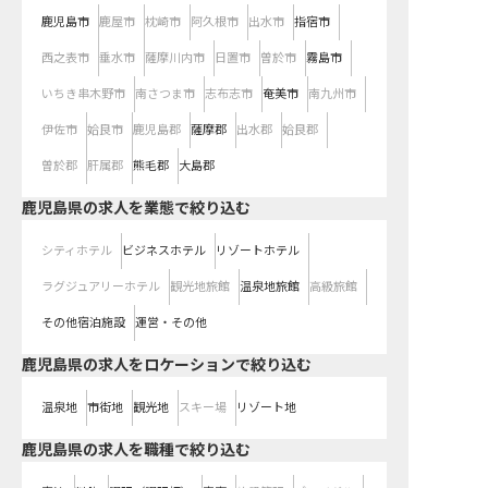
鹿児島市
鹿屋市
枕崎市
阿久根市
出水市
指宿市
西之表市
垂水市
薩摩川内市
日置市
曽於市
霧島市
いちき串木野市
南さつま市
志布志市
奄美市
南九州市
伊佐市
姶良市
鹿児島郡
薩摩郡
出水郡
姶良郡
曽於郡
肝属郡
熊毛郡
大島郡
鹿児島県の求人を業態で絞り込む
シティホテル
ビジネスホテル
リゾートホテル
ラグジュアリーホテル
観光地旅館
温泉地旅館
高級旅館
その他宿泊施設
運営・その他
鹿児島県の求人をロケーションで絞り込む
温泉地
市街地
観光地
スキー場
リゾート地
鹿児島県の求人を職種で絞り込む