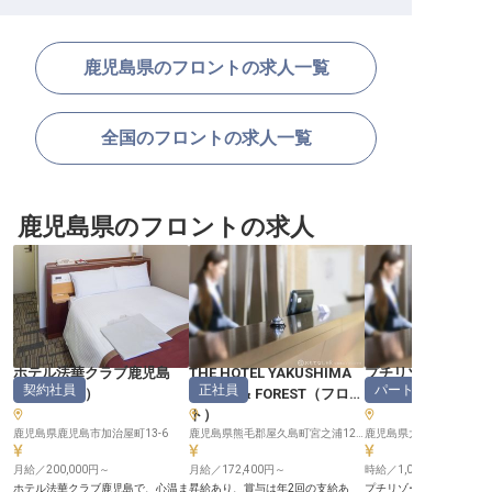
鹿児島県のフロントの求人一覧
全国のフロントの求人一覧
鹿児島県のフロントの求人
ホテル法華クラブ鹿児島
THE HOTEL YAKUSHIMA
プチリゾートネイ
契約社員
正社員
パート・アルバイ
（
フロント
）
OCEAN & FOREST
（
フロン
ー奄美
（
ト
）
鹿児島県鹿児島市加治屋町13-6
鹿児島県熊毛郡屋久島町宮之浦1208-9
鹿児島県大島郡龍郷町芦徳
月給／200,000円～
月給／172,400円～
時給／1,030円～
ホテル法華クラブ鹿児島で、心温ま
昇給あり、賞与は年2回の支給あ
プチリゾート ネイティブ