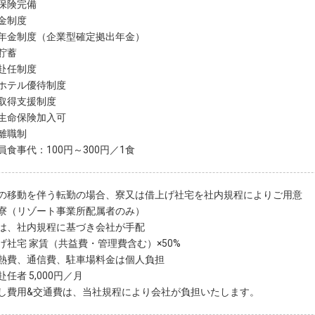
保険完備
金制度
年金制度（企業型確定拠出年金）
貯蓄
赴任制度
ホテル優待制度
取得支援制度
生命保険加入可
離職制
員食事代：100円～300円／1食
の移動を伴う転勤の場合、寮又は借上げ社宅を社内規程によりご用意
寮（リゾート事業所配属者のみ）
は、社内規程に基づき会社が手配
げ社宅 家賃（共益費・管理費含む）×50%
熱費、通信費、駐車場料金は個人負担
任者 5,000円／月
し費用&交通費は、当社規程により会社が負担いたします。