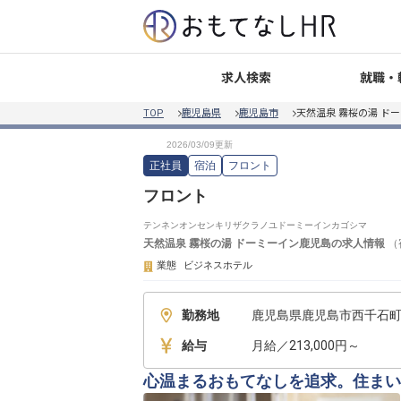
就職・
求人検索
TOP
鹿児島県
鹿児島市
天然温泉 霧桜の湯 ド
正社員
宿泊
フロント
フロント
テンネンオンセンキリザクラノユドーミーインカゴシマ
天然温泉 霧桜の湯 ドーミーイン鹿児島
の求人情報
（
業態
ビジネスホテル
勤務地
鹿児島県鹿児島市西千石町1
給与
月給／213,000円～
心温まるおもてなしを追求。住まい