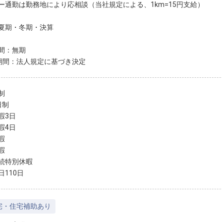
ー通勤は勤務地により応相談（当社規定による、1km=15円支給）
夏期・冬期・決算
間：無期
期間：法人規定に基づき決定
制
日制
暇3日
暇4日
暇
暇
続特別休暇
日110日
宅・住宅補助あり