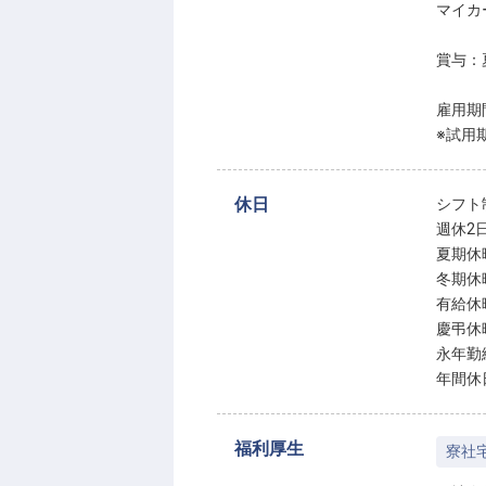
マイカ
賞与：
雇用期
※試用
休日
シフト
週休2
夏期休
冬期休
有給休
慶弔休
永年勤
年間休
福利厚生
寮社