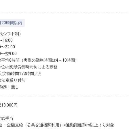
月20時間以内
代シフト制）
〜16:00
0〜22:00
0〜翌9:00
働平均8時間（実際の勤務時間は4～10時間）
単位の変形労働時間制による勤務
定労働時間173時間／月
は法定通り付与
勤務：無し
13,000円
支給手当
当：全額支給（公共交通機関利用）※通勤距離2km以上より対象