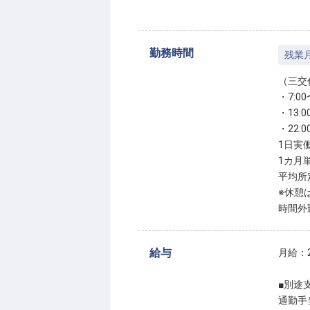
勤務時間
残業
（三交
・7:00
・13:0
・22:0
1日実
1カ月
平均所
※休憩
時間外
給与
月給：2
■別途
通勤手