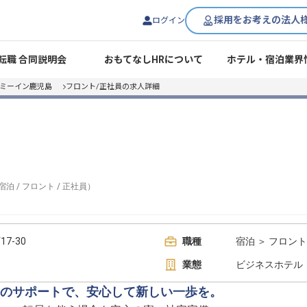
採用をお考えの法人
ログイン
転職 合同説明会
おもてなしHRについて
ホテル・宿泊業界
ーミーイン鹿児島
フロント/正社員の求人詳細
宿泊
/
フロント
/
正社員
）
7-30
職種
宿泊 ＞ フロント
業態
ビジネスホテル
のサポートで、安心して新しい一歩を。