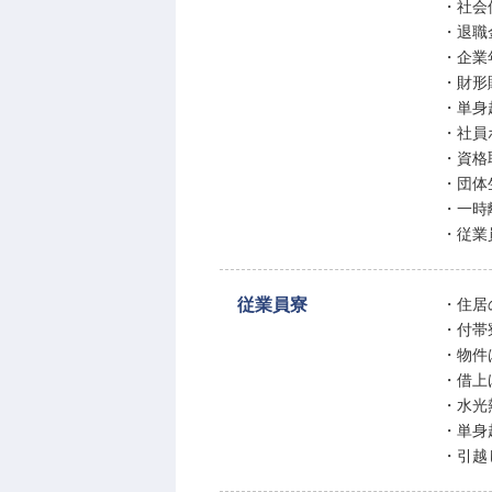
・社会
・退職
・企業
・財形
・単身
・社員
・資格
・団体
・一時
・従業
従業員寮
・住居
・付帯
・物件
・借上
・水光
・単身赴
・引越