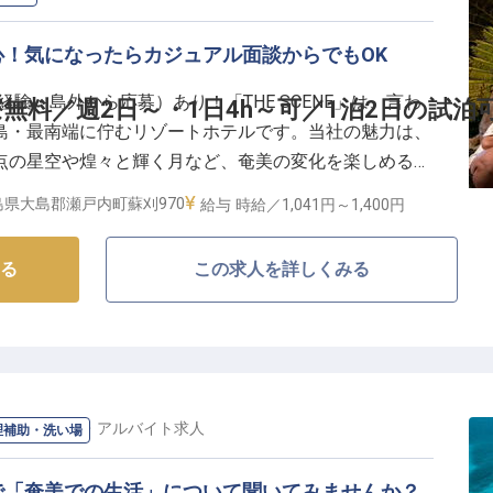
第終業
寮あり
！気になったらカジュアル面談からでもOK
、昼180円、夜200円）ご用意
験・島外から応募）あり！「THE SCENE」は、言わ
無料／週2日～・1日4h～可／1泊2日の試泊
島・最南端に佇むリゾートホテルです。当社の魅力は、
当館で提供するマリンメニュー（体験ダイビングやシュ
点の星空や煌々と輝く月など、奄美の変化を楽しめるレ
用いただけます。もちろん、週3～からの勤務も歓迎で
で提供される料理に、あなたの接客で華を添えてくださ
島県大島郡瀬戸内町蘇刈970
給与
時給／1,041円～
1,400円
日4h～勤務可なため、未経験の方はもちろん、柔軟な
働ける環境です。
から笑いあえる仲間と成長できる環境を作っていきま
る
この求人を詳しくみる
、島暮らしをスタートさせませんか？
」の魅力を伝えるために、ホテル・トラベル事業で発展
トホテルとしてのリーディングカンパニーになることを
るホテル」「健康になるために旅をする」という価値観
を増やして滞在中の安心感もお届けしています。ここ奄
い場
/
パート・アルバイト
求人
理補助・洗い場
SCENE」をあなたの手で提供してみませんか？
で「奄美での生活」について聞いてみませんか？