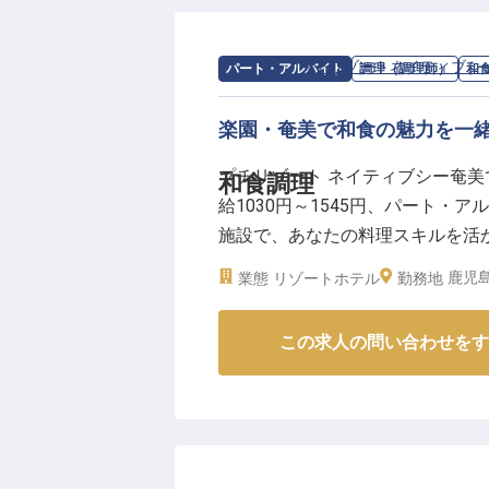
求人情報：
プチリゾートネイティブシ
パート・アルバイト
調理（調理師）
和
楽園・奄美で和食の魅力を一
プチリゾート ネイティブシー奄
和食調理
給1030円～1545円、パート
施設で、あなたの料理スキルを活
に広めてくれる方をお待ちしてい
鹿児
業態
リゾートホテル
勤務地
入れましょう！
※2025年04月17日時点の情報です
この求人の問い合わせをす