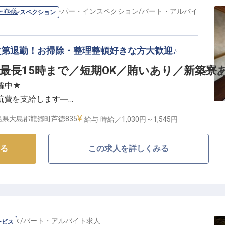
ー奄美
の
ハウスキーパー・インスペクション
/
パート・アルバイ
ー・インスペクション
次第退勤！お掃除・整理整頓好きな方大歓迎♪
／最長15時まで／短期OK／賄いあり／新築寮
躍中★
航費を支給します―
島県大島郡龍郷町芦徳835
給与
時給／1,030円～
1,545円
ンビューの「プチリゾートネイティブシー奄美」。抜群
ニュー、地元ならではのお料理とホッとするおもてなし
る
この求人を詳しくみる
掃のお仕事をお任せします！
しいただくよう、お部屋を清潔に保ってください。きれ
を活かしていただけます♪
ービス
/
パート・アルバイト
求人
ービス