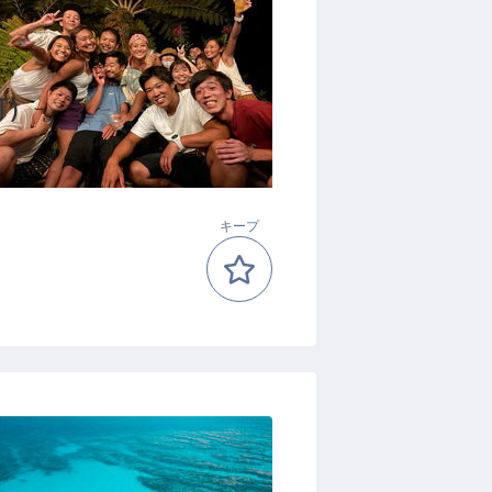
可）
キープ