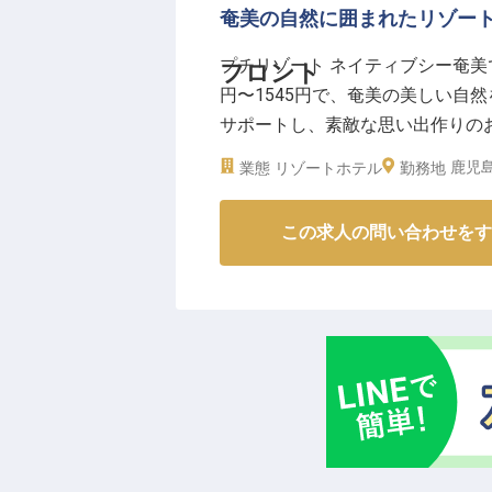
奄美の自然に囲まれたリゾー
プチリゾート ネイティブシー奄美
フロント
円〜1545円で、奄美の美しい自
サポートし、素敵な思い出作りの
で彩りましょう。パート・アルバ
鹿児
業態
リゾートホテル
勤務地
です。
※2025年04月17日時点の情報です
この求人の問い合わせをす