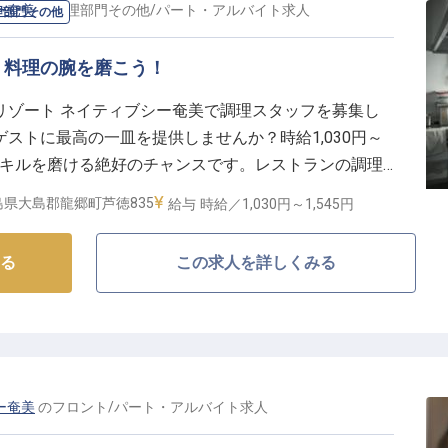
ー奄美
の
調理部門その他
/
パート・アルバイト
求人
理部門その他
、料理の腕を磨こう！
リゾート ネイティブシー奄美で調理スタッフを募集し
ストに最高の一皿を提供しませんか？時給1,030円～
のスキルを磨ける絶好のチャンスです。レストランの調理
験でも安心して始められます。自然豊かな環境で、あな
島県大島郡龍郷町芦徳835
給与
時給／1,030円～
1,545円
せましょう！
る
この求人を詳しくみる
ー奄美
の
フロント
/
パート・アルバイト
求人