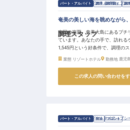
求人情報：
プチリゾートネイティブシ
パート・アルバイト
調理（調理師）
調
奄美の美しい海を眺めながら
南国の楽園、奄美大島にあるプチ
調理スタッフ
ています。あなたの手で、訪れるゲ
1,545円という好条件で、調理
補助がメインの業務なので、未経
鹿児
業態
リゾートホテル
勤務地
たの新しいステージをスタートさ
※2025年04月17日時点の情報です
この求人の問い合わせをす
求人情報：
プチリゾートネイティブシ
パート・アルバイト
宿泊
フロント