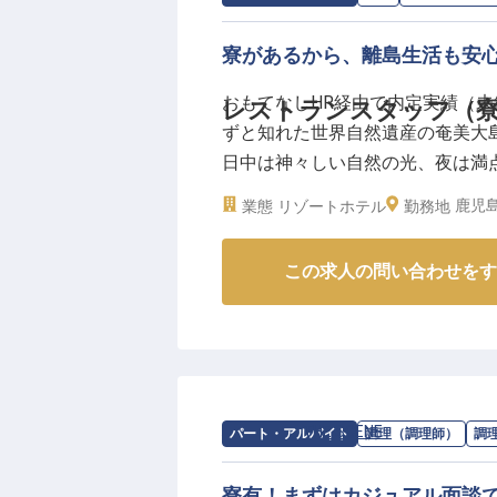
▼最長15時まで。清掃が終わり次
▼ビーチまで徒歩30秒の新築社員
寮があるから、離島生活も安心
▼格安のまかないを3食（朝130円
おもてなしHR経由で内定実績（未経
レストランスタッフ（寮
ずと知れた世界自然遺産の奄美大
週5以上ご勤務いただける方は、
日中は神々しい自然の光、夜は満
ノーケリングなど）も無料でご利
ストランがあること。そんな環境
す◎
鹿児
業態
リゾートホテル
勤務地
い。入社後サポート、週2日～・1
働き方をお探しの方ものびのびと
”出る杭伸ばす”をモットーに、心
この求人の問い合わせをす
す。絶景のホテルで活躍しながら
【この企業・施設について】
この世の中に「ウェルビーイング
し続けながら、ウェルネスリゾー
目指している当社。「健康になれ
を広げながら、お客様と話す機会
求人情報：
THE SCENE
の
調理補助・洗
パート・アルバイト
調理（調理師）
調
美大島でしか生まれない、感動の「
寮有！まずはカジュアル面談