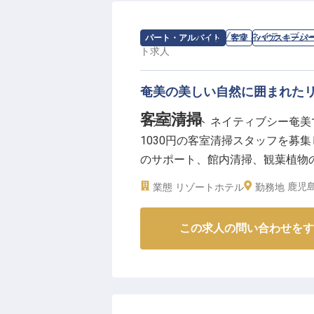
求人情報：
プチリゾートネイティブシ
パート・アルバイト
客室
ハウスキーパ
ト
求人
奄美の美しい自然に囲まれた
客室清掃
プチリゾート ネイティブシー奄
1030円の客室清掃スタッフを募
のサポート、館内清掃、観葉植物
然に触れながら、心温まるサービ
鹿児
業態
リゾートホテル
勤務地
います！
※2025年04月17日時点の情報です
この求人の問い合わせをす