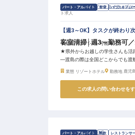
求人情報：
プチリゾートネイティブシ
パート・アルバイト
客室
ハウスキーパ
ト
求人
【週3～OK】タスクが終わり
客室清掃│週3～勤務可
★短期アルバイト可能★
★県外からお越しの学生さんも活
―渡島の際は全国どこからでも渡
鹿児
業態
リゾートホテル
勤務地
美しい海に囲まれた全室オーシャ
のロケーションと豊富なマリンメ
この求人の問い合わせをす
が好評です。あなたには、客室清
お客様に快適な滞在空間をお過ご
い好き・整理整頓好きの方は得意
▼週3〜勤務OK！
求人情報：
THE SCENE
の
レストランサ
パート・アルバイト
料飲
レストランサ