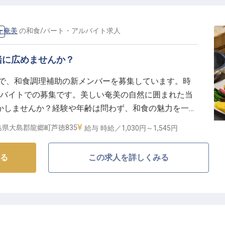
ー奄美
の
和食
/
パート・アルバイト
求人
食
緒に広めませんか？
美で、和食調理補助の新メンバーを募集しています。時
・アルバイトでの募集です。美しい奄美の自然に囲まれた当
かしませんか？経験や年齢は問わず、和食の魅力を一緒
ます。リゾート気分で働きながら、充実した毎日を手に
島県大島郡龍郷町芦徳835
給与
時給／1,030円～
1,545円
る
この求人を詳しくみる