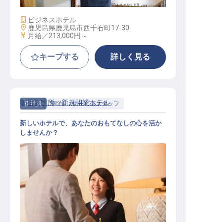
施設業態
ビジネスホテル
勤務地
鹿児島県鹿児島市西千石町17-30
給与
月給／213,000円～
キープする
詳しく見る
御岳蒸留所 新規開業ホテル
正社員
宿泊
サービススタッフ
新しいホテルで、あなたのおもてなしの心を活か
しませんか？
宿泊スタッフ