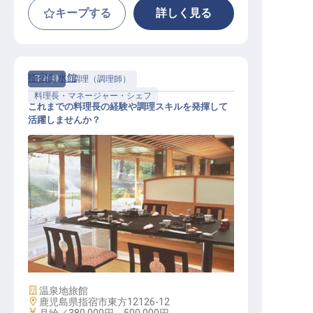
キープする
詳しく見る
指宿白水館
正社員
調理（調理師）
料理長・マネージャー・シェフ
これまでの料理長の経験や調理スキルを発揮して
活躍しませんか？
料理長候補
施設業態
温泉地旅館
勤務地
鹿児島県指宿市東方12126-12
給与
月給／380,000円～
500,000円