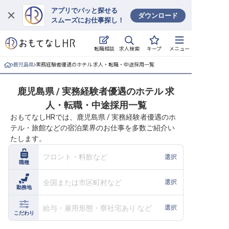
アプリでパッと探せる
ダウンロード
スムーズにお仕事探し！
ログイン
求人検索
転職相談
キープ
メニュー
求人・施設を探す
鹿児島県
実務経験者優遇のホテル 求人・転職・中途採用一覧
キープした求人
鹿児島県 / 実務経験者優遇のホテル 求
人・転職・中途採用一覧
就職・転職 合同説明会
おもてなしHRでは、鹿児島県 / 実務経験者優遇のホ
テル・旅館などの宿泊業界のお仕事を多数ご紹介い
おもてなしHRについて
たします。
ご利用の流れ
フロント・料飲など
選択
職種
よくある質問
全国または市区町村など
選択
勤務地
ホテル・宿泊業界情報コラム
給与・雇用形態・寮社宅あり など
選択
こだわり