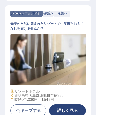
プチリゾートネイティブシー奄美
パート・アルバイト
宿泊
フロント
奄美の自然に囲まれたリゾートで、笑顔とおもて
なしを届けませんか？
フロント
施設業態
リゾートホテル
勤務地
鹿児島県大島郡龍郷町芦徳835
給与
時給／1,030円～
1,545円
キープする
詳しく見る