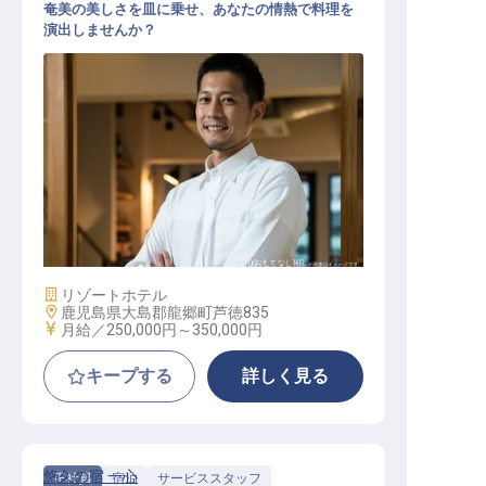
奄美の美しさを皿に乗せ、あなたの情熱で料理を
演出しませんか？
料理長候補
施設業態
リゾートホテル
勤務地
鹿児島県大島郡龍郷町芦徳835
給与
月給／250,000円～
350,000円
キープする
詳しく見る
悠久の宿 一心
正社員
宿泊
サービススタッフ