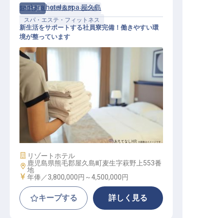
sankara hotel＆spa 屋久島
正社員
管理部門・その他
スパ・エステ・フィットネス
新生活をサポートする社員寮完備！働きやすい環
境が整っています
スパ（MGR）
施設業態
リゾートホテル
鹿児島県熊毛郡屋久島町麦生字萩野上553番
勤務地
地
給与
年俸／3,800,000円～
4,500,000円
キープする
詳しく見る