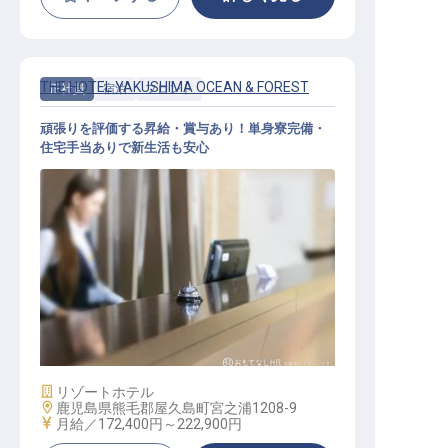
THE HOTEL YAKUSHIMA OCEAN & FOREST
正社員
宿泊
フロント
頑張りを評価する昇給・賞与あり！単身寮完備・
住宅手当ありで新生活も安心
フロント・受付業務
施設業態
リゾートホテル
勤務地
鹿児島県熊毛郡屋久島町宮之浦1208-9
給与
月給／172,400円～
222,900円