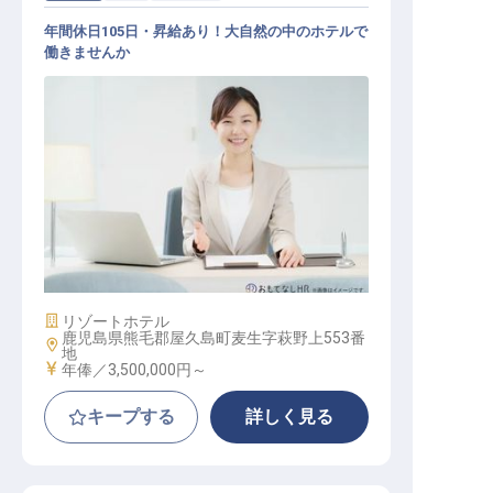
年間休日105日・昇給あり！大自然の中のホテルで
働きませんか
宿泊予約
施設業態
リゾートホテル
鹿児島県熊毛郡屋久島町麦生字萩野上553番
勤務地
地
給与
年俸／3,500,000円～
キープする
詳しく見る