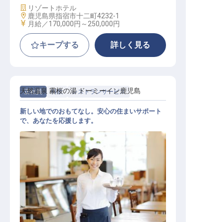
施設業態
リゾートホテル
勤務地
鹿児島県指宿市十二町4232-1
給与
月給／170,000円～
250,000円
キープする
詳しく見る
天然温泉 霧桜の湯 ドーミーイン鹿児島
正社員
料飲
レストランサービス
新しい地でのおもてなし。安心の住まいサポート
で、あなたを応援します。
レストランサービス