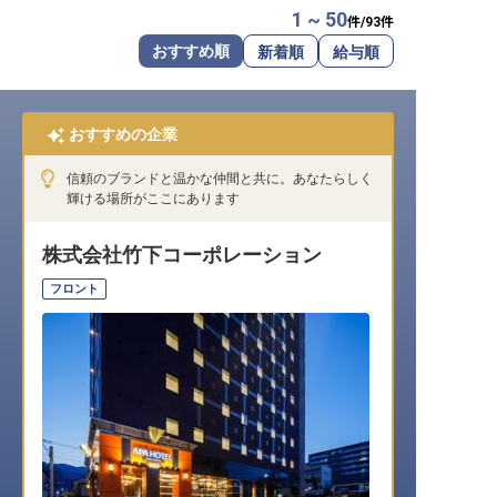
1 ~ 50
件/
93
件
転職サポートに申し込む
無料
おすすめ順
新着順
給与順
採用をお考えの企業様へ
おすすめの企業
信頼のブランドと温かな仲間と共に。あなたらしく
輝ける場所がここにあります
株式会社竹下コーポレーション
フロント