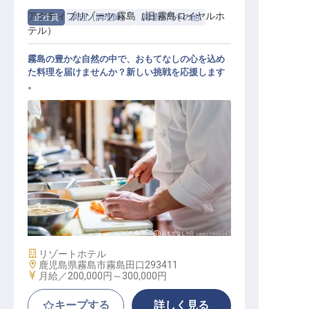
アクティブリゾーツ 霧島（旧:霧島ロイヤルホ
正社員
調理（調理師）
調理部門その他
テル）
霧島の豊かな自然の中で、おもてなしの心を込め
た料理を届けませんか？新しい挑戦を応援します
。
ホテル内キッチンの調理スタッフ
施設業態
リゾートホテル
勤務地
鹿児島県霧島市霧島田口293411
給与
月給／200,000円～
300,000円
キープする
詳しく見る