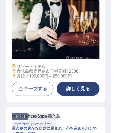
レストランバーテンダー
施設業態
リゾートホテル
勤務地
鹿児島県鹿児島市下福元町12300
給与
月給／190,000円～
250,000円
キープする
詳しく見る
sankara hotel&spa 屋久島
正社員
調理（調理師）
ベーカー（ベーカリー）
屋久島の豊かな自然に囲まれ、心を込めたパンで