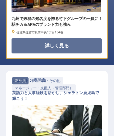
九州で抜群の知名度を誇る竹下グループの一員に！
駅チカ＆APAのブランド力も強み
佐賀県佐賀市駅前中央1丁目164番
詳しく見る
シェラトン鹿児島
正社員
管理部門・その他
マネージャー・支配人（管理部門）
英語力と人事経験を活かし、シェラトン鹿児島で
輝こう！