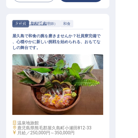
縄文の宿まんてん
正社員
調理（調理師）
和食
屋久島で和食の腕を磨きませんか？社員寮完備で
、心穏やかに新しい挑戦を始められる、おもてな
しの舞台です。
和食調理
施設業態
温泉地旅館
勤務地
鹿児島県熊毛郡屋久島町小瀬田812-33
給与
月給／250,000円～
350,000円