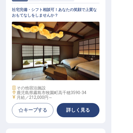
社宅完備・シフト相談可！あなたの笑顔で上質な
おもてなしをしませんか？
フロント／接客／配膳
施設業態
その他宿泊施設
勤務地
鹿児島県霧島市牧園町高千穂3590-34
給与
月給／212,000円～
キープする
詳しく見る