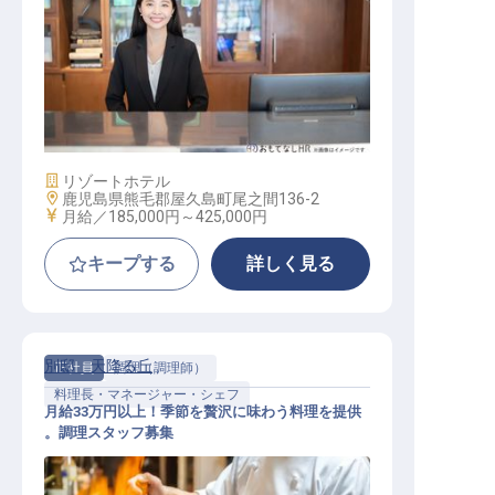
宿泊予約
施設業態
リゾートホテル
勤務地
鹿児島県熊毛郡屋久島町尾之間136-2
給与
月給／185,000円～
425,000円
キープする
詳しく見る
別邸 天降る丘
正社員
調理（調理師）
料理長・マネージャー・シェフ
月給33万円以上！季節を贅沢に味わう料理を提供
。調理スタッフ募集