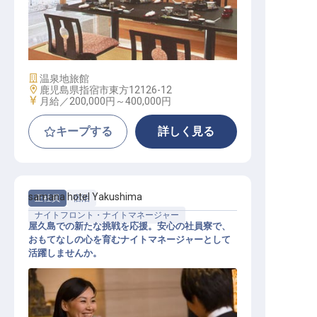
フレンチ（洋食） / 正社員
施設業態
温泉地旅館
勤務地
鹿児島県指宿市東方12126-12
給与
月給／200,000円～
400,000円
キープする
詳しく見る
samana hotel Yakushima
正社員
宿泊
ナイトフロント・ナイトマネージャー
屋久島での新たな挑戦を応援。安心の社員寮で、
おもてなしの心を育むナイトマネージャーとして
活躍しませんか。