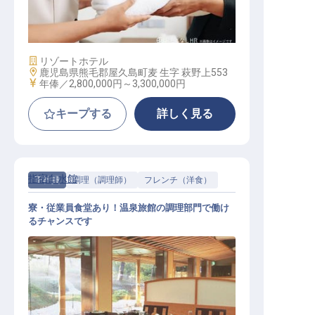
スパ（セラピスト）
施設業態
リゾートホテル
勤務地
鹿児島県熊毛郡屋久島町麦 生字 萩野上553
給与
年俸／2,800,000円～
3,300,000円
キープする
詳しく見る
指宿白水館
正社員
調理（調理師）
フレンチ（洋食）
寮・従業員食堂あり！温泉旅館の調理部門で働け
るチャンスです