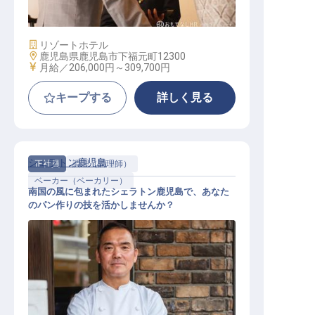
施設業態
リゾートホテル
勤務地
鹿児島県鹿児島市下福元町12300
給与
月給／206,000円～
309,700円
キープする
詳しく見る
シェラトン鹿児島
正社員
調理（調理師）
ベーカー（ベーカリー）
南国の風に包まれたシェラトン鹿児島で、あなた
のパン作りの技を活かしませんか？