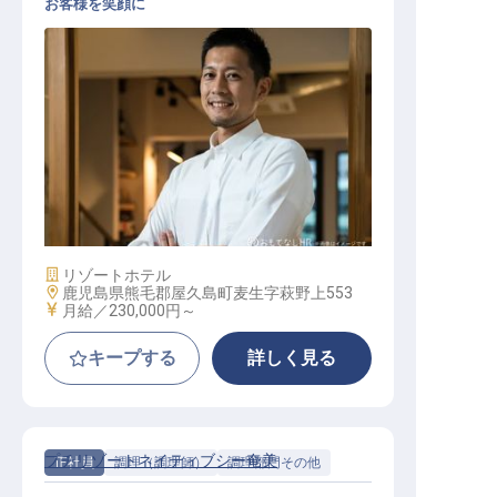
お客様を笑顔に
ブーランジェ（製パン）
施設業態
リゾートホテル
勤務地
鹿児島県熊毛郡屋久島町麦生字萩野上553
給与
月給／230,000円～
キープする
詳しく見る
プチリゾートネイティブシー奄美
正社員
調理（調理師）
調理部門その他