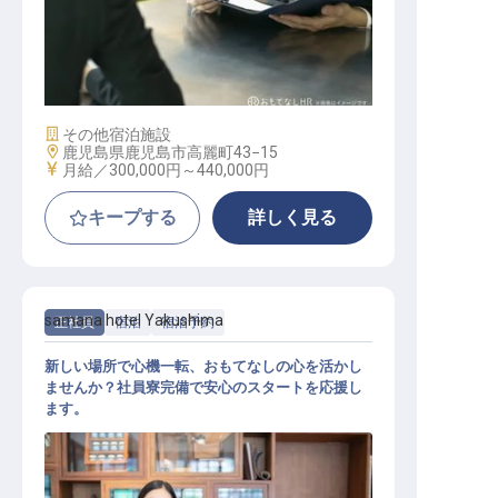
人事マネージャー
施設業態
その他宿泊施設
勤務地
鹿児島県鹿児島市高麗町43−15
給与
月給／300,000円～
440,000円
キープする
詳しく見る
samana hotel Yakushima
正社員
宿泊
宿泊予約
新しい場所で心機一転、おもてなしの心を活かし
ませんか？社員寮完備で安心のスタートを応援し
ます。