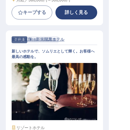
キープする
詳しく見る
御岳蒸留所 新規開業ホテル
正社員
料飲
ソムリエ
新しいホテルで、ソムリエとして輝く。お客様へ
最高の感動を。
ソムリエ
施設業態
リゾートホテル