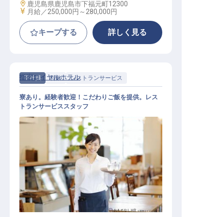
勤務地
鹿児島県鹿児島市下福元町12300
給与
月給／250,000円～
280,000円
キープする
詳しく見る
指宿ロイヤルホテル
正社員
料飲
レストランサービス
寮あり。経験者歓迎！こだわりご飯を提供。レス
トランサービススタッフ
レストランサービス / 正社員