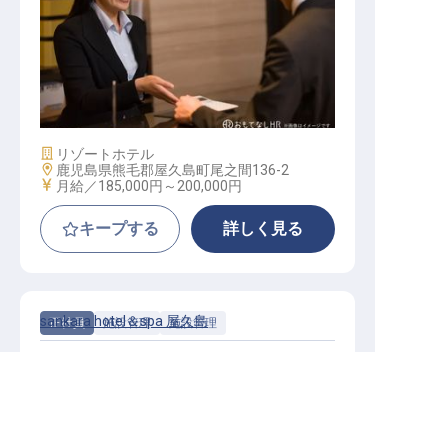
ナイトマネージャー
施設業態
リゾートホテル
勤務地
鹿児島県熊毛郡屋久島町尾之間136-2
給与
月給／185,000円～
200,000円
キープする
詳しく見る
sankara hotel＆spa 屋久島
正社員
施設管理
施設管理
未経験歓迎！世界基準のリゾートホテルで活躍し
ませんか？賄いあり
求人を紹介してもらう