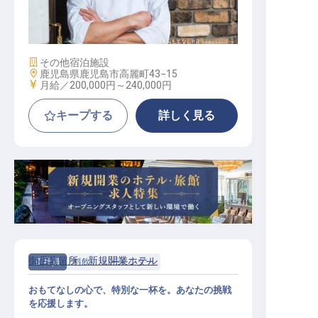
製パンスタッフ
施設業態
その他宿泊施設
勤務地
鹿児島県鹿児島市高麗町43−15
給与
月給／200,000円～
240,000円
キープする
詳しく見る
御岳蒸留所 新規開業ホテル
正社員
料飲
バーテンダー
おもてなしの心で、特別な一杯を。あなたの挑戦
を応援します。