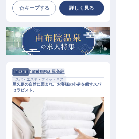
キープする
詳しく見る
sankara hotel＆spa 屋久島
正社員
管理部門・その他
スパ・エステ・フィットネス
屋久島の自然に囲まれ、お客様の心身を癒すスパ
セラピスト。