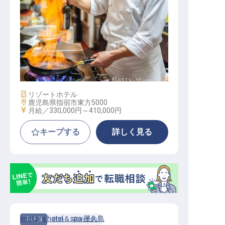
料理長・マネージャー・シェフ / 正
社員
施設業態
リゾートホテル
勤務地
鹿児島県指宿市東方5000
給与
月給／330,000円～
410,000円
キープする
詳しく見る
sankara hotel＆spa 屋久島
正社員
宿泊
宿泊予約