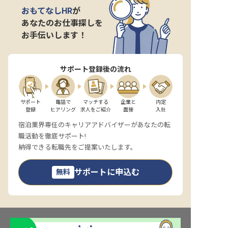
おもてなしHR
が
あなたのお仕事探しを
お手伝いします！
サポート登録後の流れ
サポート

電話で

マッチする

企業と

内定

登録
ヒアリング
求人をご紹介
面接
入社
宿泊業界専任のキャリアアドバイザーがあなたの転
職活動を徹底サポート!
納得できる転職先をご提案いたします。
サポートに申込む
無料