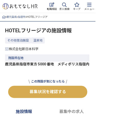
求人検索
転職相談
キープ
メニュー
鹿児島県
指宿市
HOTELフリージア
ログイン
HOTELフリージア
の施設情報
求人・施設を探す
その他宿泊施設
温泉地
キープした求人
株式会社新日本科学
就職・転職 合同説明会
施設所在地
鹿児島県指宿市東方 5000 番地 メディポリス指宿内
おもてなしHRについて
ご利用の流れ
この施設が気になったら
よくある質問
募集状況を確認する
ホテル・宿泊業界情報コラム
施設情報
募集中の求人