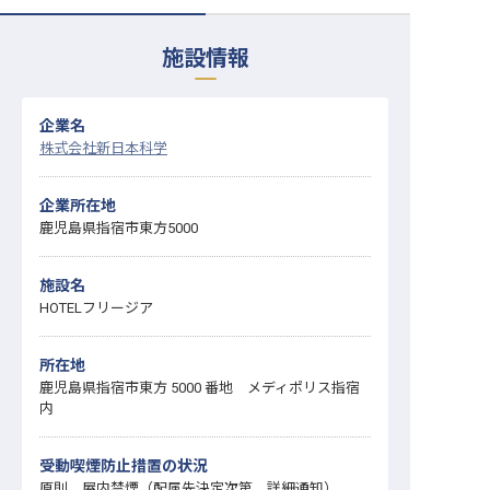
転職サポートに申し込む
無料
施設情報
採用をお考えの企業様へ
企業名
株式会社新日本科学
企業所在地
鹿児島県指宿市東方5000
施設名
HOTELフリージア
所在地
鹿児島県指宿市東方 5000 番地 メディポリス指宿
内
受動喫煙防止措置の状況
原則、屋内禁煙（配属先決定次第、詳細通知）