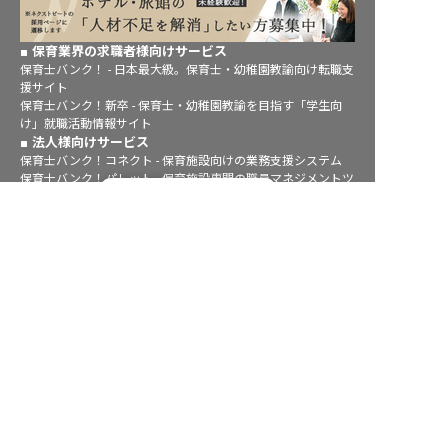
保育業界の求職者様向けサービス
保育士バンク！ - 日本最大級。保育士・幼稚園教諭向け転職支
援サイト
保育士バンク！新卒 - 保育士・幼稚園教諭を目指す「学生向
け」就職活動情報サイト
法人様向けサービス
保育士バンク！コネクト - 保育施設向けの業務支援システム
保育士バンク！パレット - 保育施設専門の職員マネジメントツ
転職フルサポート実施中！
ール
保育士バンク！ウェブパック - 保育施設向けホームページ制作
サポートに申し込む
保育士バンク！総研 - 保育園経営や保育の実務に活かせる有益
な情報発信サイト
育児者様向けサービス
KIDSNA STYLE - 「育てるを考える」子育て情報メディア
KIDSNAシッター - ベビーシッターサービス
KIDSNA園ナビ - 保育園・幼稚園検索
ホテル業界・飲食業界の求職者様向けサービス
おもてなしHR - 宿泊業界専門の就職・転職支援サービス
FURUMAU - 調理師専門の就職・転職支援サービス
Hospitality Careers - シンガポールの宿泊・飲食専門転職支援
サービス
886旅館人力銀行 日本旅館工作 - 日本と台湾の観光業を結ぶ課