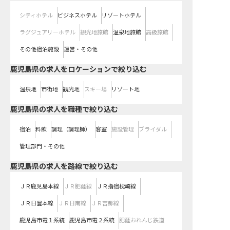
シティホテル
ビジネスホテル
リゾートホテル
ラグジュアリーホテル
観光地旅館
温泉地旅館
高級旅館
その他宿泊施設
運営・その他
鹿児島県の求人をロケーションで絞り込む
温泉地
市街地
観光地
スキー場
リゾート地
鹿児島県の求人を職種で絞り込む
宿泊
料飲
調理（調理師）
客室
施設管理
ブライダル
管理部門・その他
鹿児島県
の求人を路線で絞り込む
ＪＲ鹿児島本線
ＪＲ肥薩線
ＪＲ指宿枕崎線
ＪＲ日豊本線
ＪＲ日南線
ＪＲ吉都線
鹿児島市電１系統
鹿児島市電２系統
肥薩おれんじ鉄道