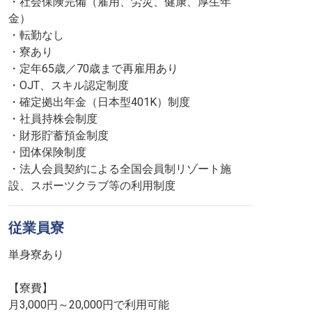
・社会保険完備（雇用、労災、健康、厚生年
金）
・転勤なし
・寮あり
・定年65歳／70歳まで再雇用あり
・OJT、スキル認定制度
・確定拠出年金（日本型401K）制度
・社員持株会制度
・財形貯蓄預金制度
・団体保険制度
・法人会員契約による全国会員制リゾート施
設、スポーツクラブ等の利用制度
従業員寮
単身寮あり
【寮費】
月3,000円～20,000円で利用可能