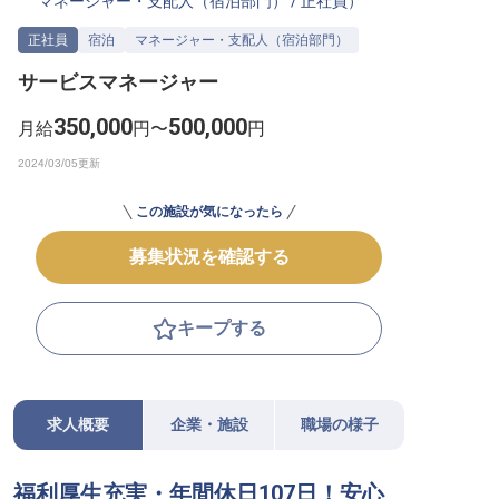
マネージャー・支配人（宿泊部門）
/
正社員
）
転職サポートに申し込む
無料
正社員
宿泊
マネージャー・支配人（宿泊部門）
サービスマネージャー
採用をお考えの企業様へ
350,000
500,000
月給
円〜
円
この施設が気になったら
募集状況を確認する
キープする
求人概要
企業・施設
職場の様子
福利厚生充実・年間休日107日！安心