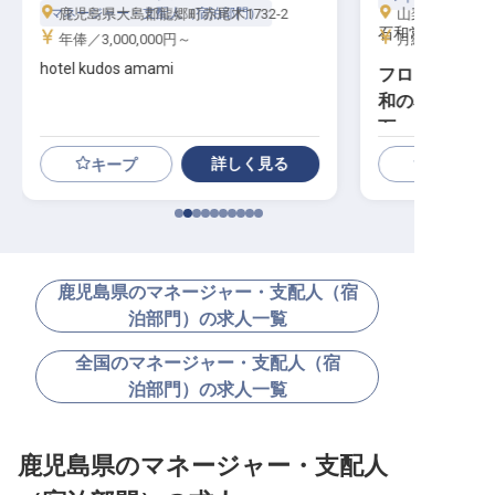
鹿児島県大島郡龍郷町赤尾木1732-2
山梨県笛吹市石和
マネージャー・支配人（宿泊部門）
石和常磐ホテル
年俸／3,000,000円～
月給／285,00
hotel kudos amami
フロント・接
和の名湯を指揮
万
詳しく見る
キープ
鹿児島県のマネージャー・支配人（宿
泊部門）の求人一覧
全国のマネージャー・支配人（宿
泊部門）の求人一覧
鹿児島県のマネージャー・支配人