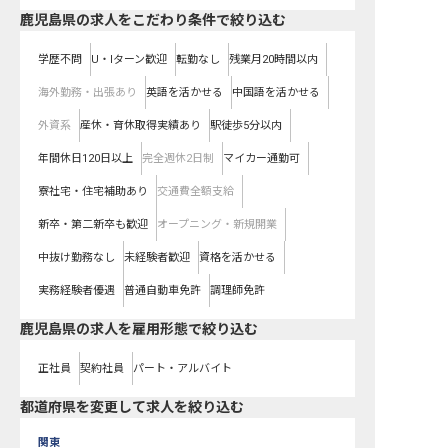
鹿児島県の求人をこだわり条件で絞り込む
学歴不問
U・Iターン歓迎
転勤なし
残業月20時間以内
海外勤務・出張あり
英語を活かせる
中国語を活かせる
外資系
産休・育休取得実績あり
駅徒歩5分以内
年間休日120日以上
完全週休2日制
マイカー通勤可
寮社宅・住宅補助あり
交通費全額支給
新卒・第二新卒も歓迎
オープニング・新規開業
中抜け勤務なし
未経験者歓迎
資格を活かせる
実務経験者優遇
普通自動車免許
調理師免許
鹿児島県の求人を雇用形態で絞り込む
正社員
契約社員
パート・アルバイト
都道府県を変更して求人を絞り込む
関東