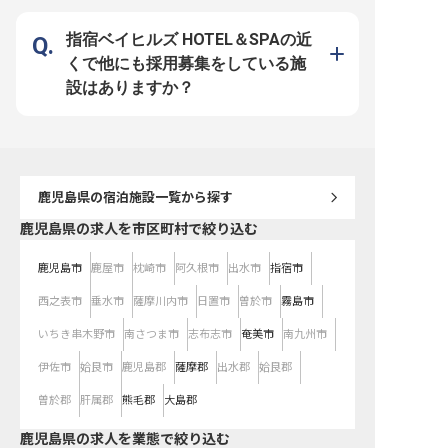
タッフばかり。リラックスした環境
で、新メニューの企画にも携わるこ
とができます。サービス改革の真っ
指宿ベイヒルズ HOTEL＆SPAの近
只中だからこそ、あなたのアイデア
や技術が光る瞬間がきっとありま
くで他にも採用募集をしている施
す！ 指宿ロイヤルホテルで、料理
人としての新たな一歩を踏み出しま
設はありますか？
せんか？ ※2025年08月18日時点の
情報です
鹿児島県
の宿泊施設一覧から探す
鹿児島県の求人を市区町村で絞り込む
鹿児島市
鹿屋市
枕崎市
阿久根市
出水市
指宿市
西之表市
垂水市
薩摩川内市
日置市
曽於市
霧島市
いちき串木野市
南さつま市
志布志市
奄美市
南九州市
伊佐市
姶良市
鹿児島郡
薩摩郡
出水郡
姶良郡
曽於郡
肝属郡
熊毛郡
大島郡
鹿児島県の求人を業態で絞り込む