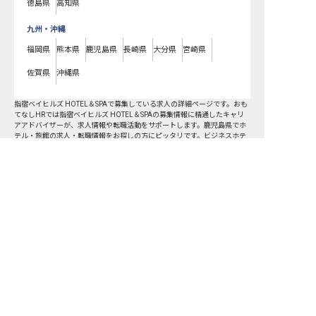
徳島県
高知県
九州・沖縄
福岡県
熊本県
鹿児島県
長崎県
大分県
宮崎県
佐賀県
沖縄県
指宿ベイヒルズ HOTEL＆SPAで募集している求人の詳細ページです。おも
てなしHRでは指宿ベイヒルズ HOTEL＆SPAの募集情報に精通したキャリ
アアドバイザーが、求人情報や転職活動をサポートします。鹿児島県でホ
テル・旅館の求人・転職情報をお探しの方にピッタリです。ビジネスホテ
ルや温泉旅館など
指宿市
で気になるホテル・旅館の求人があれば、電話や
メールでお問い合わせください。ホテル・旅館の求人・就職・転職なら
【おもてなしHR】
おもてなしHR
が
あなたのお仕事探しを
お手伝いします！