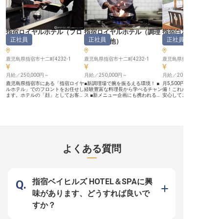
れていきます。 ーー【多彩な経験
いのあるポジションです。
を積みながら、自分らしく成長でき
い滞在をご提供するおも
る職場】 フロントとレストランの
と、効率的な運営スキル
両方を担うMGRポジションは、接
る環境です。 ーー【成長できる環
客・運営・マネジメントと幅広いス
境で、あなたのマネジメ
キルを磨ける貴重な機会です。 年
揮】 教育・サポート体制
指宿ロイヤルホテル
（
フロ
指宿ロイヤルホテル
（
調理
指宿白水館
間85日の休暇や育児休業制度が整
ているので、ホテル運営
正社員
正社員
正社員
ント
）
部門その他
）
ービス
）
い、長く安心して働き続けられる環
やマネジメントスキルを
境が魅力です！住まいのサポートも
ます。 スタッフの教育・
あるため、島外からのご応募も大歓
勤怠管理まで、チームを
迎です。 屋久島という特別な舞台
鹿児島県指宿市十二町4232-1
鹿児島県指宿市十二町4232-1
ダーシップを発揮できる
鹿児島県指宿市東方12126
で、あなたのキャリアを一緒に育て
女性マネージャーも多数
ていきましょう。 ※2026年4月23日
性別問わず実力を正当に
月給／250,000円～
月給／250,000円～
月給／200,000円～
時点の情報です
風土があります。 月平均
時間程度と働きやすく、
鹿児島県指宿市にある「指宿ロイヤ
■新調理場で腕を振るえる環境！ ■
月5,500円で利用できる
冬季休暇・有給休暇など
ルホテル」でのフロントをお任せし
経験豊富な料理長から学べるチャン
備！これから新生活をお
とした休暇制度も整って
ます。ホテルの「顔」としてお客様
ス ■新メニュー企画にも携われる！
安心してスタートできま
た、引っ越し費用援助制
への接客を中心に予約管理や清算対
■温和な職場環境でストレスフリー
食堂があるので、健康的
で、遠方からの転職も安
応が主な仕事で、接客経験を活かせ
ーー【鹿児島の恵みを活かす料理の
送ることができます。昇
あなたのアイデアを実現
る仕事です。育児休暇や介護休暇な
腕を磨く場所】 温泉と海の恵みに
与は年2回！頑張りがし
ールドで、キャリアアッ
ど休暇制度が充実しており、ライフ
囲まれた指宿の地で、お客様の笑顔
されるのでモチベーショ
ませんか？ ※2025年08
スタイルに合わせて休みを取得する
を創り出す料理の世界へようこそ。
ながらお仕事に取り組め
の情報です
ことが可能。寮をご用意しており、
当ホテルでは朝食・夕食の調理を担
白水館では露天風呂や泡
5,000円～10,000円の寮費で住む事
当いただきます。最近リニューアル
天然温泉を楽しめるほか
ができます。宿泊されるお客様に最
したばかりの調理場は設備も充実！
砂むし温泉や岩盤浴など
よくある質問
高の旅の思い出をお届けしません
鹿児島の豊かな食材を活かした料理
を癒やす様々なおもてな
か？※この求人は2022年2月28日時
の腕を存分に振るえる環境です。
ています。※この求人は20
点での情報です
調理の経験や調理師免許をお持ちの
月20日時点の情報です
方なら、あなたのスキルを活かせる
ステージがここにあります！ ーー
【成長できる環境で料理人としての
指宿ベイヒルズ HOTEL＆SPAに興
可能性を広げよう】 新しく迎えた
料理長は、和食・てんぷらの技術は
味があります、どうすれば良いで
もちろん、新規店舗立ち上げや海外
展開まで幅広い経験をお持ちの方で
すか？
す。 その豊富な知識と技術を学べ
るチャンスです！体育会系の厳しい
雰囲気は一切なく、温和で優しいス