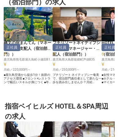
（宿泊部門）の求人
縄文の宿まんてん
（
マネー
プチリゾートネイティブシ
HOTEL R9 The Ya
正社員
正社員
正社員
ジャー・支配人（宿泊部
ー奄美
（
マネージャー・支
（
マネージャー・
門）
）
配人（宿泊部門）
）
（宿泊部門）
鹿児島県熊毛郡屋久島町小瀬田812-33
鹿児島県大島郡龍郷町芦徳835
鹿児島県出水市上知識町7
月給／220,000円～
月給／250,000円～
月給／214,287円～
■屋久島空港から徒歩1分！抜群の
プチリゾート ネイティブシー奄美
■女性マネージャーも多
アクセス環境 ■フロント×レストラ
で、宿泊部門責任者として新たな一
■ホテル・飲食業界経験
ンで幅広いスキルが身につく ■年間
歩を踏み出しませんか？月給
■マイカー通勤OK！駐車場
85日休暇＋育児休業！プライベー
250,000円～350,000円で、14室の
っ越し費用援助制度あり ーー【最
トも充実 ■住まいのサポートあり。
リゾートホテルと8室の施設を管理
新システム導入のスマー
腰を据えて働ける環境 ーー【世界
し、多様なお客様に心温まるサービ
新しいおもてなしを】 HOT
自然遺産の島で、心に残るおもてな
スを提供します。チェックインから
The Yard 出水では、ス
しを】 屋久島—その豊かな自然と悠
予約管理まで、幅広い業務を通じ
ルフチェックインなど最新
久の歴史が息づく島で、訪れるゲス
指宿ベイヒルズ HOTEL＆SPA周辺
て、奄美の美しい自然の中で充実し
ステムを導入し、効率的
トをあたたかくお迎えするお仕事で
たキャリアを築きましょう。正社員
営を実現しています。 お
す。 「縄文の宿まんてん」では、
として、あなたの可能性を最大限に
きめ細やかなサービスと
の求人
フロントでのチェックイン・アウト
引き出すチャンスです！ ※2025年
ロジーを融合させた新し
対応から、朝食のハーフバイキン
04月17日時点の情報です
のホテル運営に携わるこ
グ、夕食のコース料理まで、ゲスト
す。 ホテル・飲食業界で
の滞在を一貫してサポートします。
活かしながら、予約管理
島の魅力とともに、あなたのおもて
クイン/アウト業務、施設
なしの心がゲストの記憶に深く刻ま
で、ホテル運営の中核を