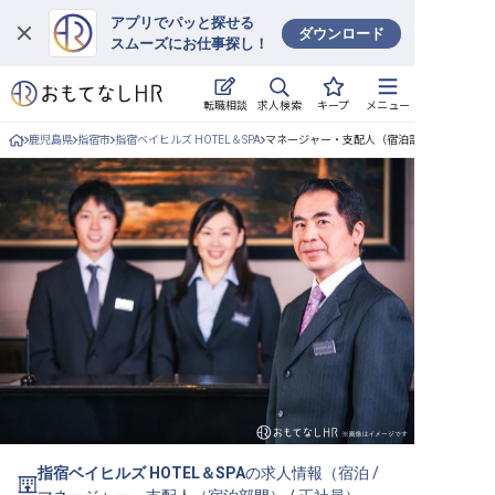
アプリでパッと探せる
ダウンロード
スムーズにお仕事探し！
ログイン
求人検索
転職相談
キープ
メニュー
求人・施設を探す
鹿児島県
指宿市
指宿ベイヒルズ HOTEL＆SPA
マネージャー・支配人（宿泊部門）/正社員の
キープした求人
就職・転職 合同説明会
おもてなしHRについて
ご利用の流れ
よくある質問
ホテル・宿泊業界情報コラム
指宿ベイヒルズ HOTEL＆SPA
の求人情報（
宿泊
/