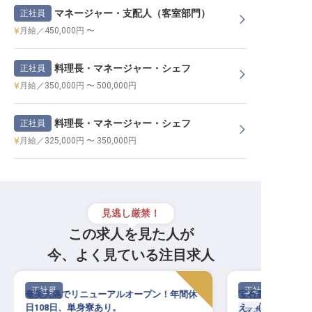
マネージャー・支配人（客室部門）
正社員
月給／450,000円 〜
料理長・マネージャー・シェフ
正社員
月給／350,000円 〜 500,000円
料理長・マネージャー・シェフ
正社員
月給／325,000円 〜 350,000円
見逃し厳禁！
この求人を見た人が
今、よく見ている注目求人
正社員
正社員
奄美大島でリニューアルオープン！年間休
宝石風呂が誇りの
日108日、単身寮あり。
え、心を読む指揮
マネージャー・支