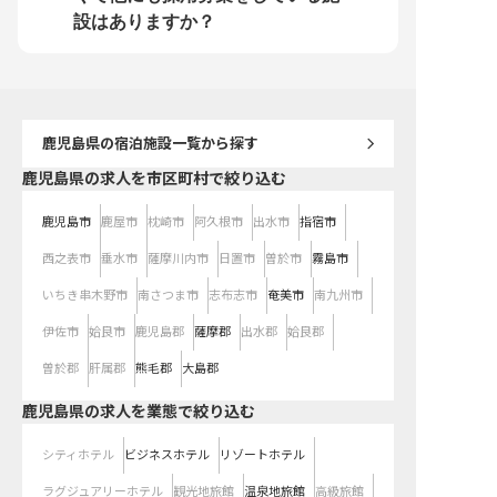
す！ 指宿ロイヤルホテルで、料理
ッフ一人ひとりの成長を
人としての新たな一歩を踏み出しま
も感じられるポジション
設はありますか？
せんか？ ※2025年08月18日時点の
いホテルづくりに、あな
情報です
てなしの心」を注いでみ
※2025年07月29日時点
鹿児島県
の宿泊施設一覧から探す
鹿児島県の求人を市区町村で絞り込む
鹿児島市
鹿屋市
枕崎市
阿久根市
出水市
指宿市
西之表市
垂水市
薩摩川内市
日置市
曽於市
霧島市
いちき串木野市
南さつま市
志布志市
奄美市
南九州市
伊佐市
姶良市
鹿児島郡
薩摩郡
出水郡
姶良郡
曽於郡
肝属郡
熊毛郡
大島郡
鹿児島県の求人を業態で絞り込む
シティホテル
ビジネスホテル
リゾートホテル
ラグジュアリーホテル
観光地旅館
温泉地旅館
高級旅館