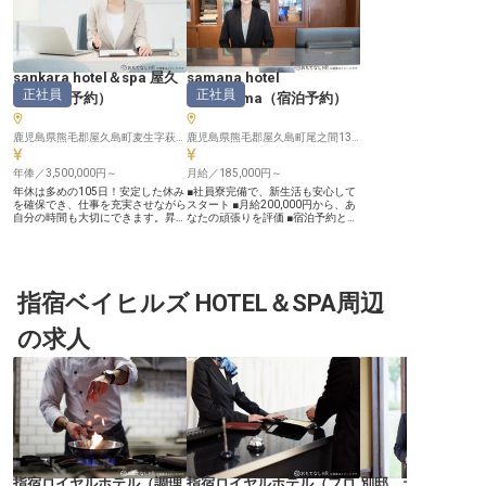
sankara hotel＆spa 屋久
samana hotel
正社員
正社員
島
（
宿泊予約
）
Yakushima
（
宿泊予約
）
鹿児島県熊毛郡屋久島町麦生字萩野上553番地
鹿児島県熊毛郡屋久島町尾之間136-2
年俸／3,500,000円～
月給／185,000円～
年休は多めの105日！安定した休み
■社員寮完備で、新生活も安心して
を確保でき、仕事を充実させながら
スタート ■月給200,000円から、あ
自分の時間も大切にできます。昇給
なたの頑張りを評価 ■宿泊予約とフ
あり！頑張りをしっかりとお給与に
ロント業務で、お客様を笑顔に ■年
反映いたします。全29客室を備え
間休日105日、閑散期には長期休暇
る「sankara hotel＆spa 屋久島」
も ーー【屋久島の自然と共にお客
は、屋久島の緑と豊潤な風を体感で
様を迎えるおもてなし】 世界遺産
きるリゾートホテル。プールやサウ
屋久島の豊かな自然に囲まれた場所
ナ、スパをご用意しています。あな
指宿ベイヒルズ HOTEL＆SPA周辺
で、お客様に心安らぐ時間を提供し
たにお任せしたいのは宿泊予約スタ
ています。 宿泊予約からフロント
ッフ。あたたかい接客で、感動を生
業務まで、お客様との出会いを大切
の求人
むサービスを提供しませんか？※こ
にし、一人ひとりに寄り添った温か
の求人は2023年11月29日時点の情
いおもてなしを心がけています。
報です
訪れる方々が最高の思い出を作れる
よう、細やかな気配りと笑顔でサポ
ートするお仕事です。 自然の恵み
を感じながら、お客様の旅を彩る喜
びを共に分かち合いませんか。 ー
ー【安心して働き、成長できる環境
とキャリア】 社員寮を完備してお
り、遠方からの転職や新生活を始め
る方も安心してスタートできる環境
です。 社会保険完備はもちろん、
指宿ロイヤルホテル
（
調理
指宿ロイヤルホテル
（
フロ
別邸 天降る丘