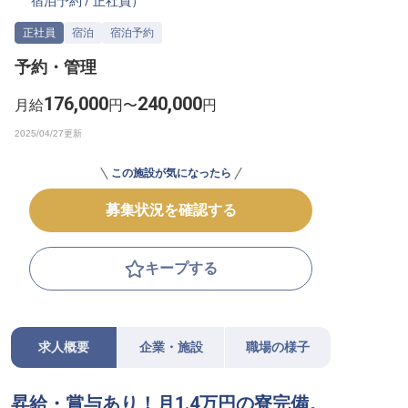
宿泊予約
/
正社員
）
転職サポートに申し込む
無料
正社員
宿泊
宿泊予約
予約・管理
採用をお考えの企業様へ
176,000
240,000
月給
円〜
円
この施設が気になったら
募集状況を確認する
キープする
求人概要
企業・施設
職場の様子
昇給・賞与あり！月1.4万円の寮完備。