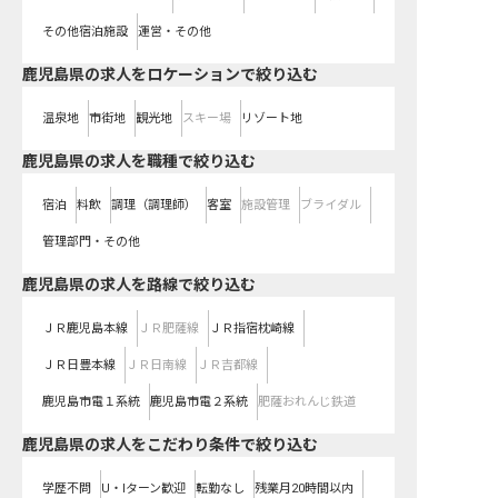
その他宿泊施設
運営・その他
鹿児島県の求人をロケーションで絞り込む
温泉地
市街地
観光地
スキー場
リゾート地
鹿児島県の求人を職種で絞り込む
宿泊
料飲
調理（調理師）
客室
施設管理
ブライダル
管理部門・その他
鹿児島県
の求人を路線で絞り込む
ＪＲ鹿児島本線
ＪＲ肥薩線
ＪＲ指宿枕崎線
ＪＲ日豊本線
ＪＲ日南線
ＪＲ吉都線
鹿児島市電１系統
鹿児島市電２系統
肥薩おれんじ鉄道
鹿児島県の求人をこだわり条件で絞り込む
学歴不問
U・Iターン歓迎
転勤なし
残業月20時間以内