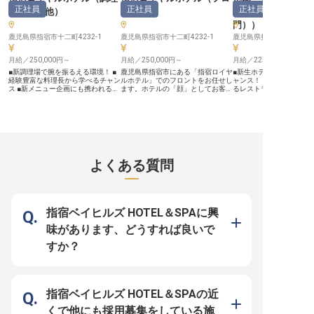
食費支給や制服貸与など、日々の生
正社員
正社員
正社員
部門その他
）
ント
）
ャー・支配人（料
活をサポートする福利厚生も充実。
経験を活かしてキャリアを築きたい
門）
）
方、おもてなしの心で成長したい方
鹿児島県指宿市十二町4232-1
を歓迎します。 チームワークを大
鹿児島県指宿市十二町4232-1
鹿児島県指宿市東方500
切にし、互いに支え合いながら、お
客様に最高のサービスを提供できる
月給／250,000円～
月給／250,000円～
月給／225,000円～
プロフェッショナルを目指しましょ
う。 ※2026年03月06日時点の情報
■新調理場で腕を振るえる環境！ ■
鹿児島県指宿市にある「指宿ロイヤ
■新生ホテルの立ち上げ
です
経験豊富な料理長から学べるチャン
ルホテル」でのフロントをお任せし
ャンス！ ■おもてなしの
ス ■新メニュー企画にも携われる！
ます。ホテルの「顔」としてお客様
るレストラン運営 ■将来
■温和な職場環境でストレスフリー
への接客を中心に予約管理や清算対
ービス全般のマネージャー
ーー【鹿児島の恵みを活かす料理の
応が主な仕事で、接客経験を活かせ
ッフ教育・マネジメント
腕を磨く場所】 温泉と海の恵みに
る仕事です。育児休暇や介護休暇な
きる ーー【コロナ禍から生まれ変
囲まれた指宿の地で、お客様の笑顔
ど休暇制度が充実しており、ライフ
わる、新たなおもてなし
を創り出す料理の世界へようこそ。
スタイルに合わせて休みを取得する
当ホテルは今、新たな一
当ホテルでは朝食・夕食の調理を担
ことが可能。寮をご用意しており、
そうとしています。コロ
当いただきます。最近リニューアル
5,000円～10,000円の寮費で住む事
越え、これからの時代に
したばかりの調理場は設備も充実！
ができます。宿泊されるお客様に最
「おもてなし」を創造す
よくある質問
鹿児島の豊かな食材を活かした料理
高の旅の思い出をお届けしません
まれ変わりの時を迎えて
の腕を存分に振るえる環境です。
か？※この求人は2022年2月28日時
客様に喜ばれるサービス
調理の経験や調理師免許をお持ちの
点での情報です
心温まる空間づくりに情
方なら、あなたのスキルを活かせる
方を求めています。レス
ステージがここにあります！ ーー
ビスを通じて、訪れるす
【成長できる環境で料理人としての
「また来たい」と思って
指宿ベイヒルズ HOTEL＆SPAに興
可能性を広げよう】 新しく迎えた
ような、特別な体験を一
料理長は、和食・てんぷらの技術は
げませんか？ ーー【あなたの経験
味があります、どうすれば良いで
もちろん、新規店舗立ち上げや海外
を活かし、新たなサービ
展開まで幅広い経験をお持ちの方で
に】 レストランサービス
すか？
す。 その豊富な知識と技術を学べ
メント経験を持つあなた
るチャンスです！体育会系の厳しい
です！スタッフの教育か
雰囲気は一切なく、温和で優しいス
品質の向上まで、あなた
タッフばかり。リラックスした環境
と経験を存分に活かせる
で、新メニューの企画にも携わるこ
意しています。将来的に
とができます。サービス改革の真っ
ービス全般のマネージャ
指宿ベイヒルズ HOTEL＆SPAの近
只中だからこそ、あなたのアイデア
キャリアアップも可能で
や技術が光る瞬間がきっとありま
との心温まる交流はもち
くで他にも採用募集をしている施