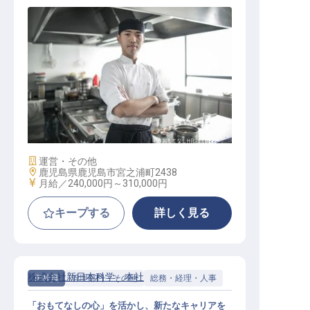
正社員 社員食堂の調理師
施設業態
運営・その他
勤務地
鹿児島県鹿児島市宮之浦町2438
給与
月給／240,000円～
310,000円
キープする
詳しく見る
株式会社新日本科学 本社
正社員
管理部門・その他
総務・経理・人事
「おもてなしの心」を活かし、新たなキャリアを