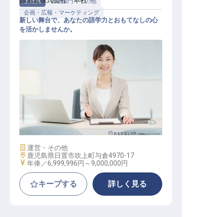
西酒造株式会社 本社
正社員
管理部門・その他
企画・広報・マーケティング
新しい舞台で、あなたの語学力とおもてなしの心
を活かしませんか。
海外事業企画・推進
施設業態
運営・その他
勤務地
鹿児島県日置市吹上町与倉4970-17
給与
年俸／6,999,996円～
9,000,000円
キープする
詳しく見る