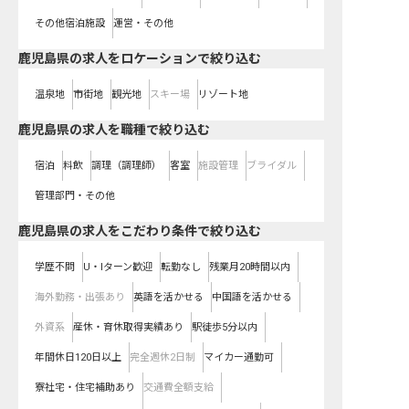
その他宿泊施設
運営・その他
鹿児島県の求人をロケーションで絞り込む
温泉地
市街地
観光地
スキー場
リゾート地
鹿児島県の求人を職種で絞り込む
宿泊
料飲
調理（調理師）
客室
施設管理
ブライダル
管理部門・その他
鹿児島県の求人をこだわり条件で絞り込む
学歴不問
U・Iターン歓迎
転勤なし
残業月20時間以内
海外勤務・出張あり
英語を活かせる
中国語を活かせる
外資系
産休・育休取得実績あり
駅徒歩5分以内
年間休日120日以上
完全週休2日制
マイカー通勤可
寮社宅・住宅補助あり
交通費全額支給