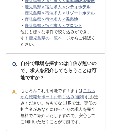
・
鹿児島県 × 宿泊求人 ×
業界経験者優遇
・
鹿児島県 × 宿泊求人 ×
シティホテル
・
鹿児島県 × 宿泊求人 ×
リゾートホテル
・
鹿児島県 × 宿泊求人 ×
温泉地
・
鹿児島県 × 宿泊求人 ×
フロント
他にも様々な条件で絞り込みができま
す！
鹿児島県の一覧ページ
からご確認く
ださい。
自分で職場を探すのは自信が無いの
で、求人を紹介してもらうことは可
能ですか？
もちろんご利用可能です！まずは
こちら
から転職サポートお申し込み(無料)
にお進
みください。おもてなしHRでは、専任の
担当者があなたにぴったりの求人を完全
無料でご紹介いたしますので、安心して
ご利用いただくことが可能です。