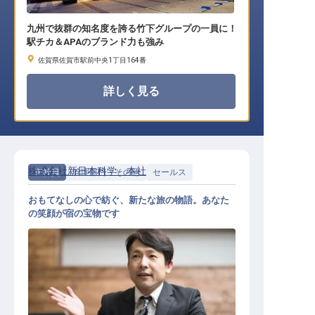
九州で抜群の知名度を誇る竹下グループの一員に！
駅チカ＆APAのブランド力も強み
佐賀県佐賀市駅前中央1丁目164番
詳しく見る
株式会社新日本科学 本社
正社員
管理部門・その他
セールス
おもてなしの心で紡ぐ、新たな旅の物語。あなた
の笑顔が宿の宝物です