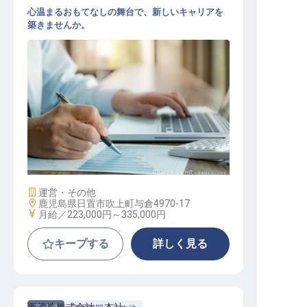
心温まるおもてなしの舞台で、新しいキャリアを
築きませんか。
お酒の製造職
施設業態
運営・その他
勤務地
鹿児島県日置市吹上町与倉4970-17
給与
月給／223,000円～
335,000円
キープする
詳しく見る