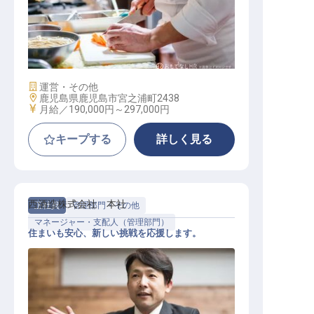
調理師
施設業態
運営・その他
勤務地
鹿児島県鹿児島市宮之浦町2438
給与
月給／190,000円～
297,000円
キープする
詳しく見る
西酒造株式会社 本社
正社員
管理部門・その他
マネージャー・支配人（管理部門）
住まいも安心、新しい挑戦を応援します。