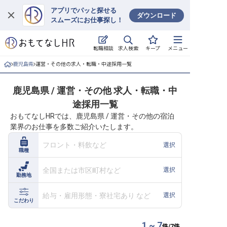
アプリでパッと探せる
ダウンロード
スムーズにお仕事探し！
ログイン
求人検索
転職相談
キープ
メニュー
求人・施設を探す
鹿児島県
運営・その他の求人・転職・中途採用一覧
キープした求人
鹿児島県 / 運営・その他 求人・転職・中
途採用一覧
就職・転職 合同説明会
おもてなしHRでは、鹿児島県 / 運営・その他の宿泊
業界のお仕事を多数ご紹介いたします。
おもてなしHRについて
フロント・料飲など
選択
職種
ご利用の流れ
全国または市区町村など
選択
勤務地
よくある質問
給与・雇用形態・寮社宅あり など
選択
ホテル・宿泊業界情報コラム
こだわり
1 ~ 7
件/
7
件