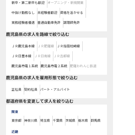
新卒・第二新卒も歓迎
オープニング・新規開業
中抜け勤務なし
未経験者歓迎
資格を活かせる
実務経験者優遇
普通自動車免許
調理師免許
鹿児島県
の求人を路線で絞り込む
ＪＲ鹿児島本線
ＪＲ肥薩線
ＪＲ指宿枕崎線
ＪＲ日豊本線
ＪＲ日南線
ＪＲ吉都線
鹿児島市電１系統
鹿児島市電２系統
肥薩おれんじ鉄道
鹿児島県の求人を雇用形態で絞り込む
正社員
契約社員
パート・アルバイト
都道府県を変更して求人を絞り込む
関東
東京都
神奈川県
埼玉県
千葉県
茨城県
栃木県
群馬県
近畿