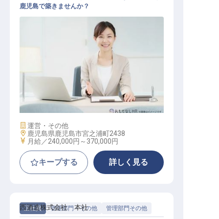
鹿児島で築きませんか？
正社員 人事 採用担当
施設業態
運営・その他
勤務地
鹿児島県鹿児島市宮之浦町2438
給与
月給／240,000円～
370,000円
キープする
詳しく見る
西酒造株式会社 本社
正社員
管理部門・その他
管理部門その他