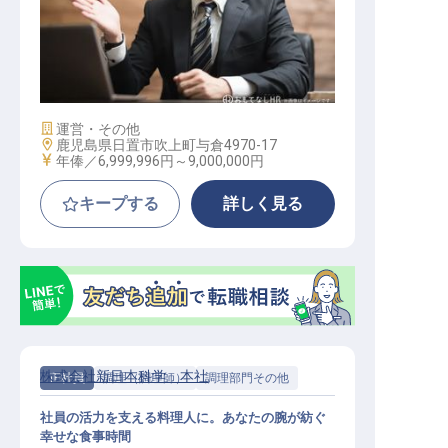
海外事業企画・推進
施設業態
運営・その他
勤務地
鹿児島県日置市吹上町与倉4970-17
給与
年俸／6,999,996円～
9,000,000円
キープする
詳しく見る
株式会社新日本科学 本社
正社員
調理（調理師）
調理部門その他
社員の活力を支える料理人に。あなたの腕が紡ぐ
幸せな食事時間