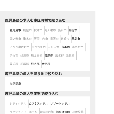
鹿児島県の求人を市区町村で絞り込む
鹿児島市
鹿屋市
枕崎市
阿久根市
出水市
指宿市
西之表市
垂水市
薩摩川内市
日置市
曽於市
霧島市
いちき串木野市
南さつま市
志布志市
奄美市
南九州市
伊佐市
姶良市
鹿児島郡
薩摩郡
出水郡
姶良郡
曽於郡
肝属郡
熊毛郡
大島郡
鹿児島県の求人を温泉地で絞り込む
指宿温泉
鹿児島県の求人を業態で絞り込む
シティホテル
ビジネスホテル
リゾートホテル
ラグジュアリーホテル
観光地旅館
温泉地旅館
高級旅館