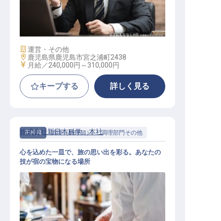
正社員 営業職 ホテル
施設業態
運営・その他
勤務地
鹿児島県鹿児島市宮之浦町2438
給与
月給／240,000円～
310,000円
キープする
詳しく見る
株式会社新日本科学 本社
正社員
調理（調理師）
調理部門その他
心を込めた一皿で、旅の思い出を彩る。あなたの
技が宿の宝物になる場所