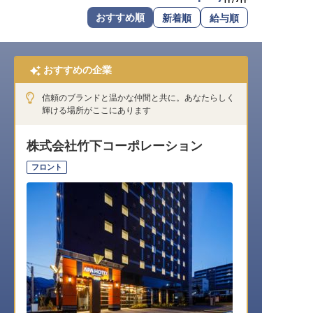
転職サポートに申し込む
おすすめ順
新着順
給与順
無料
採用をお考えの企業様へ
おすすめの企業
信頼のブランドと温かな仲間と共に。あなたらしく
輝ける場所がここにあります
株式会社竹下コーポレーション
フロント