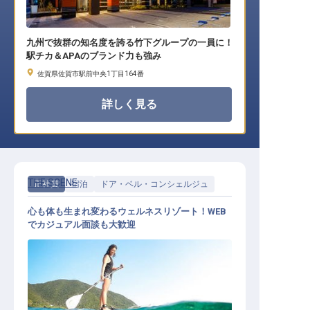
九州で抜群の知名度を誇る竹下グループの一員に！
駅チカ＆APAのブランド力も強み
佐賀県佐賀市駅前中央1丁目164番
詳しく見る
THE SCENE
正社員
宿泊
ドア・ベル・コンシェルジュ
心も体も生まれ変わるウェルネスリゾート！WEB
でカジュアル面談も大歓迎