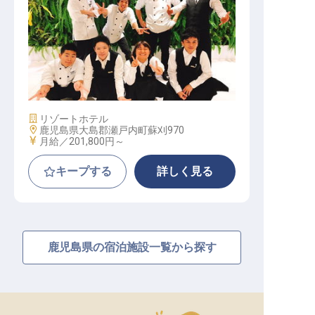
調理・調理補助（寮費・光熱費無料
／完全週休2日／1泊2日の試泊OK）
施設業態
リゾートホテル
勤務地
鹿児島県大島郡瀬戸内町蘇刈970
給与
月給／201,800円～
キープする
詳しく見る
鹿児島県の宿泊施設一覧から探す