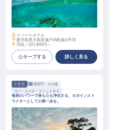
コンシェルジュ（寮費・光熱費無料
／完全週休2日／試泊OK／WEB面接
）
施設業態
リゾートホテル
勤務地
鹿児島県大島郡瀬戸内町蘇刈970
給与
月給／201,800円～
キープする
詳しく見る
THE SCENE
正社員
管理部門・その他
スパ・エステ・フィットネス
奄美のパワーで身も心も浄化する、ヨガインスト
ラクターとしての第一歩を。