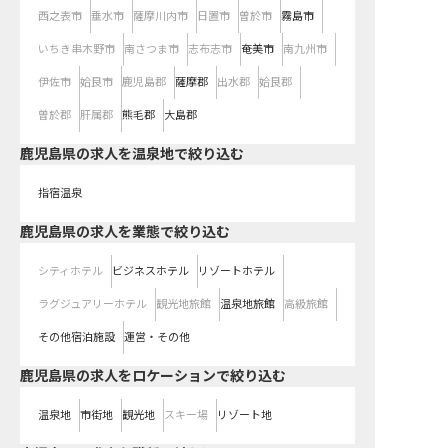
西之表市
垂水市
薩摩川内市
日置市
曽於市
霧島市
いちき串木野市
南さつま市
志布志市
奄美市
南九州市
伊佐市
姶良市
鹿児島郡
薩摩郡
出水郡
姶良郡
曽於郡
肝属郡
熊毛郡
大島郡
鹿児島県の求人を温泉地で絞り込む
指宿温泉
鹿児島県の求人を業態で絞り込む
シティホテル
ビジネスホテル
リゾートホテル
ラグジュアリーホテル
観光地旅館
温泉地旅館
高級旅館
その他宿泊施設
運営・その他
鹿児島県の求人をロケーションで絞り込む
温泉地
市街地
観光地
スキー場
リゾート地