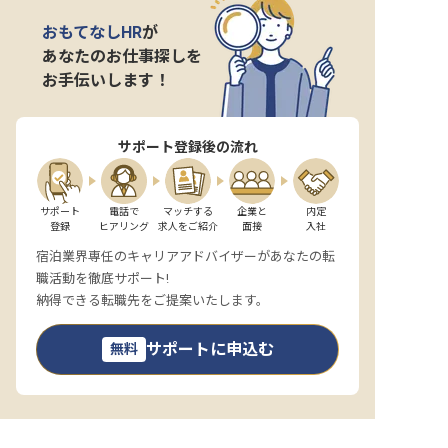
おもてなしHR
が
あなたのお仕事探しを
お手伝いします！
サポート登録後の流れ
サポート

電話で

マッチする

企業と

内定

登録
ヒアリング
求人をご紹介
面接
入社
宿泊業界専任のキャリアアドバイザーがあなたの転
職活動を徹底サポート!
納得できる転職先をご提案いたします。
サポートに申込む
無料