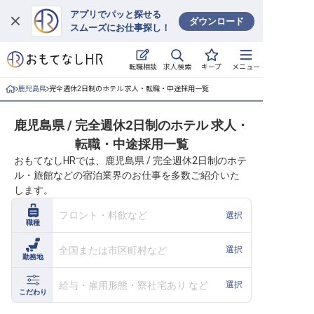
アプリでパッと探せる
ダウンロード
スムーズにお仕事探し！
ログイン
求人検索
転職相談
キープ
メニュー
求人・施設を探す
鹿児島県
完全週休2日制のホテル 求人・転職・中途採用一覧
キープした求人
鹿児島県 / 完全週休2日制のホテル 求人・
転職・中途採用一覧
就職・転職 合同説明会
おもてなしHRでは、鹿児島県 / 完全週休2日制のホテ
ル・旅館などの宿泊業界のお仕事を多数ご紹介いた
おもてなしHRについて
します。
ご利用の流れ
フロント・料飲など
選択
職種
よくある質問
全国または市区町村など
選択
勤務地
ホテル・宿泊業界情報コラム
給与・雇用形態・寮社宅あり など
選択
こだわり