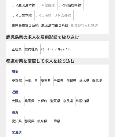
ＪＲ鹿児島本線
ＪＲ肥薩線
ＪＲ指宿枕崎線
ＪＲ日豊本線
ＪＲ日南線
ＪＲ吉都線
鹿児島市電１系統
鹿児島市電２系統
肥薩おれんじ鉄道
鹿児島県の求人を雇用形態で絞り込む
正社員
契約社員
パート・アルバイト
都道府県を変更して求人を絞り込む
関東
東京都
神奈川県
埼玉県
千葉県
茨城県
栃木県
群馬県
近畿
大阪府
兵庫県
京都府
滋賀県
奈良県
和歌山県
東海
愛知県
静岡県
岐阜県
三重県
北海道