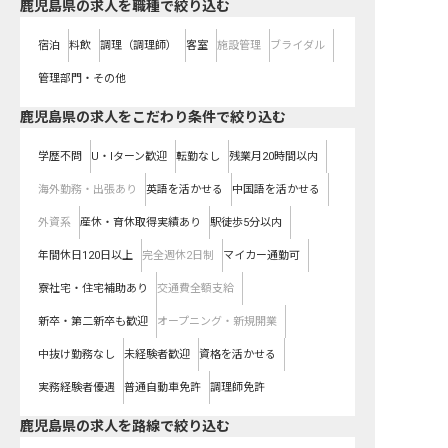
鹿児島県の求人を職種で絞り込む
宿泊
料飲
調理（調理師）
客室
施設管理
ブライダル
管理部門・その他
鹿児島県の求人をこだわり条件で絞り込む
学歴不問
U・Iターン歓迎
転勤なし
残業月20時間以内
海外勤務・出張あり
英語を活かせる
中国語を活かせる
外資系
産休・育休取得実績あり
駅徒歩5分以内
年間休日120日以上
完全週休2日制
マイカー通勤可
寮社宅・住宅補助あり
交通費全額支給
新卒・第二新卒も歓迎
オープニング・新規開業
中抜け勤務なし
未経験者歓迎
資格を活かせる
実務経験者優遇
普通自動車免許
調理師免許
鹿児島県
の求人を路線で絞り込む