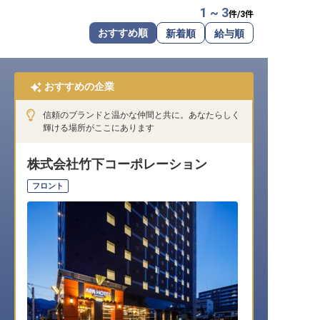
1 ~ 3
件/
3
件
転職サポートに申し込む
無料
おすすめ順
新着順
給与順
採用をお考えの企業様へ
おすすめの企業
信頼のブランドと温かな仲間と共に。あなたらしく
輝ける場所がここにあります
株式会社竹下コーポレーション
フロント