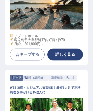
ヨガインストラクター（寮光熱費無
料／完休2日／WEBカジュアル面談
可）
施設業態
リゾートホテル
勤務地
鹿児島県大島郡瀬戸内町蘇刈970
給与
月給／201,800円～
キープする
詳しく見る
THE SCENE
正社員
調理（調理師）
調理補助・洗い場
WEB面接・カジュアル面談OK！最短3カ月で本格
調理を手がける料理人に