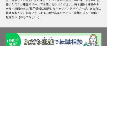
をご用意しています。気になるホテル・旅館の求人があれば、まずはご登
録いただくか電話やメールでお問い合わせください。完全週休2日制のホ
テル・旅館の求人/採用情報に精通したキャリアアドバイザーが、あなたに
最適な求人をご紹介いたします。鹿児島県のホテル・旅館の求人・就職・
転職なら【おもてなしHR】
求人を紹介してもらう
転職サポート申込み
求人検索
ホテル・宿泊業界情報コラム
転職マニュアル
おもてなしHRについて
採用ご担当者様へ
個人情報の取扱いについて
プライバシーポリシー
利用規約
退会手続き
運営会社
宿泊業界用語集
商標について
サイトマップ