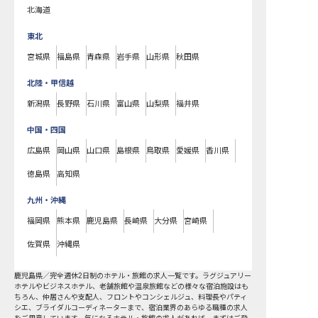
北海道
東北
宮城県
福島県
青森県
岩手県
山形県
秋田県
北陸・甲信越
新潟県
長野県
石川県
富山県
山梨県
福井県
中国・四国
広島県
岡山県
山口県
島根県
鳥取県
愛媛県
香川県
徳島県
高知県
九州・沖縄
福岡県
熊本県
鹿児島県
長崎県
大分県
宮崎県
佐賀県
沖縄県
鹿児島県
／
完全週休2日制
のホテル・旅館の求人一覧です。ラグジュアリー
ホテルやビジネスホテル、老舗旅館や温泉旅館などの様々な宿泊施設はも
ちろん、仲居さんや支配人、フロントやコンシェルジュ、料理長やパティ
シエ、ブライダルコーディネーターまで、宿泊業界のあらゆる職種の求人